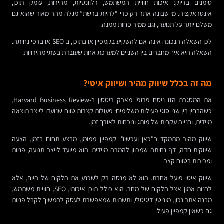
סימנים בדיוק: איכות חוויית המשתמש, רלוונטיות, מהירות, עומק תוכן,
אינטראקציה. מי שבונה אתר רק כדי “להיות ברשת” מגלה מהר מאוד שהוא גם
משלם יותר על תנועה, וגם ממיר פחות ממנה.
לכן השאלה הנכונה אינה אם להשקיע בקמפיין או בתוכן, ב-SEO או בדפי נחיתה.
השאלה היא איך מחברים בין השניים למערכת אחת שעובדת בשתי מהירויות.
מה זה בכלל שיווק מהיר ושיווק איטי?
את המסגרת הזו ניסח פרופ' מארק ריטסון ב-Harvard Business Review,
כשהבחין בין שני סוגי פעילות משלימים: פעולות קצרות טווח שנועדו לייצר תוצאה
מיידית, ובנייה עקבית של מותג ונוכחות לאורך זמן.
שיווק מהיר מתמקד ב"כאן ועכשיו". קמפיין ממומן, מבצע תחום בזמן, הצעה
שיווקית חדה, דף נחיתה שמכוון להמרה מיידית. הוא מיועד לייצר תנועה, פניות
ומכירות בטווח קצר.
שיווק איטי פועל אחרת. הוא לא מנסה רק לשכנע את הלקוח של היום, אלא
לבנות אמון אצל הלקוח של מחר. הוא כולל תוכן איכותי, SEO, חוויית משתמש,
מבנה אתר נכון, מוניטין דיגיטלי, ותשתית שמאפשרת לעסק להמשיך לקבל פניות
גם כשאין קמפיין פעיל.