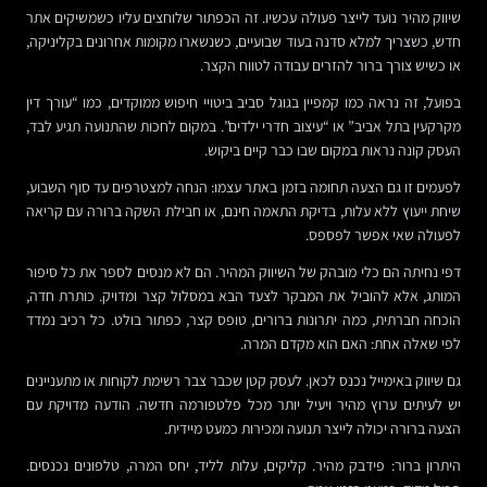
שיווק מהיר נועד לייצר פעולה עכשיו. זה הכפתור שלוחצים עליו כשמשיקים אתר
חדש, כשצריך למלא סדנה בעוד שבועיים, כשנשארו מקומות אחרונים בקליניקה,
או כשיש צורך ברור להזרים עבודה לטווח הקצר.
בפועל, זה נראה כמו קמפיין בגוגל סביב ביטויי חיפוש ממוקדים, כמו “עורך דין
מקרקעין בתל אביב” או “עיצוב חדרי ילדים”. במקום לחכות שהתנועה תגיע לבד,
העסק קונה נראות במקום שבו כבר קיים ביקוש.
לפעמים זו גם הצעה תחומה בזמן באתר עצמו: הנחה למצטרפים עד סוף השבוע,
שיחת ייעוץ ללא עלות, בדיקת התאמה חינם, או חבילת השקה ברורה עם קריאה
לפעולה שאי אפשר לפספס.
דפי נחיתה הם כלי מובהק של השיווק המהיר. הם לא מנסים לספר את כל סיפור
המותג, אלא להוביל את המבקר לצעד הבא במסלול קצר ומדויק. כותרת חדה,
הוכחה חברתית, כמה יתרונות ברורים, טופס קצר, כפתור בולט. כל רכיב נמדד
לפי שאלה אחת: האם הוא מקדם המרה.
גם שיווק באימייל נכנס לכאן. לעסק קטן שכבר צבר רשימת לקוחות או מתעניינים
יש לעיתים ערוץ מהיר ויעיל יותר מכל פלטפורמה חדשה. הודעה מדויקת עם
הצעה ברורה יכולה לייצר תנועה ומכירות כמעט מיידית.
היתרון ברור: פידבק מהיר. קליקים, עלות לליד, יחס המרה, טלפונים נכנסים.