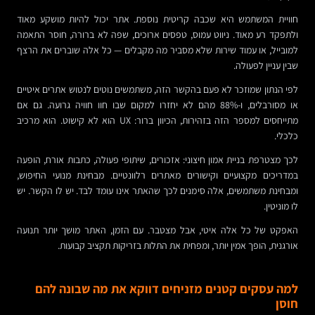
חוויית המשתמש היא שכבה קריטית נוספת. אתר יכול להיות מושקע מאוד
ולתפקד רע מאוד. ניווט עמוס, טפסים ארוכים, שפה לא ברורה, חוסר התאמה
למובייל, או עמוד שירות שלא מסביר מה מקבלים — כל אלה שוברים את הרצף
שבין עניין לפעולה.
לפי הנתון שמוזכר לא פעם בהקשר הזה, משתמשים נוטים לנטוש אתרים איטיים
או מסורבלים, ו-88% מהם לא יחזרו למקום שבו חוו חוויה גרועה. גם אם
מתייחסים למספר הזה בזהירות, הכיוון ברור: UX הוא לא קישוט. הוא מרכיב
כלכלי.
לכך מצטרפת בניית אמון חיצוני: אזכורים, שיתופי פעולה, כתבות אורח, הופעה
במדריכים מקצועיים וקישורים מאתרים רלוונטיים. מבחינת מנועי החיפוש,
ומבחינת משתמשים, אלה סימנים לכך שהאתר אינו עומד לבד. יש לו הקשר. יש
לו מוניטין.
האפקט של כל אלה איטי, אבל מצטבר. עם הזמן, האתר מושך יותר תנועה
אורגנית, הופך אמין יותר, ומפחית את התלות בזריקות תקציב קבועות.
למה עסקים קטנים מזניחים דווקא את מה שבונה להם
חוסן