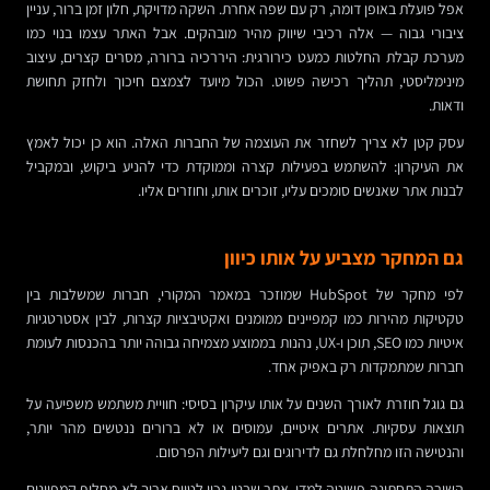
אפל פועלת באופן דומה, רק עם שפה אחרת. השקה מדויקת, חלון זמן ברור, עניין
ציבורי גבוה — אלה רכיבי שיווק מהיר מובהקים. אבל האתר עצמו בנוי כמו
מערכת קבלת החלטות כמעט כירורגית: היררכיה ברורה, מסרים קצרים, עיצוב
מינימליסטי, תהליך רכישה פשוט. הכול מיועד לצמצם חיכוך ולחזק תחושת
ודאות.
עסק קטן לא צריך לשחזר את העוצמה של החברות האלה. הוא כן יכול לאמץ
את העיקרון: להשתמש בפעילות קצרה וממוקדת כדי להניע ביקוש, ובמקביל
לבנות אתר שאנשים סומכים עליו, זוכרים אותו, וחוזרים אליו.
גם המחקר מצביע על אותו כיוון
לפי מחקר של HubSpot שמוזכר במאמר המקורי, חברות שמשלבות בין
טקטיקות מהירות כמו קמפיינים ממומנים ואקטיבציות קצרות, לבין אסטרטגיות
איטיות כמו SEO, תוכן ו-UX, נהנות בממוצע מצמיחה גבוהה יותר בהכנסות לעומת
חברות שמתמקדות רק באפיק אחד.
גם גוגל חוזרת לאורך השנים על אותו עיקרון בסיסי: חוויית משתמש משפיעה על
תוצאות עסקיות. אתרים איטיים, עמוסים או לא ברורים ננטשים מהר יותר,
והנטישה הזו מחלחלת גם לדירוגים וגם ליעילות הפרסום.
השורה התחתונה פשוטה למדי. אתר שבנוי נכון לטווח ארוך לא מחליף קמפיינים