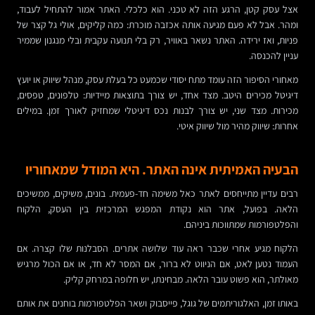
אצל עסק קטן, הרגע הזה לא טכני. הוא כלכלי. האתר אמור להתחיל לעבוד,
ומהר. אבל לא פעם מגיעה אותה אכזבה מוכרת: כמה קליקים, אולי גל קצר של
פניות, ואז ירידה. האתר נשאר באוויר, רק בלי תנועה עקבית ובלי מנגנון שממיר
עניין להכנסה.
מאחורי הסיפור הזה עומד מתח יסודי שכמעט כל בעלת עסק, מנהל שיווק או יועץ
דיגיטל מכירים היטב. מצד אחד, יש צורך בתוצאות מיידיות: טלפונים, טפסים,
מכירות. מצד שני, יש צורך לבנות נכס דיגיטלי שמחזיק לאורך זמן. במילים
אחרות: שיווק מהיר מול שיווק איטי.
הבעיה האמיתית אינה האתר. היא המודל שמאחוריו
רבים עדיין מתייחסים לאתר כאל משימה חד-פעמית. בונים, משיקים, ממשיכים
הלאה. בפועל, אתר הוא נקודת המפגש המרכזית בין העסק, הלקוח
והפלטפורמות שמתווכות ביניהם.
הלקוח מגיע אחרי שכבר ראה עוד שלושה אתרים. הסבלנות שלו קצרה. אם
העמוד נטען לאט, אם הניווט לא ברור, אם המסר לא חד, או אם הכול מרגיש
מאולתר, הוא פשוט עובר הלאה. מבחינתו, יש חלופה במרחק קליק.
באותו זמן, האלגוריתמים של גוגל, פייסבוק ושאר הפלטפורמות בוחנים את אותם