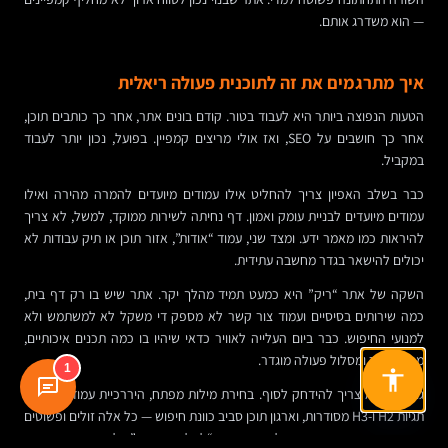
— הוא משדרג אותם.
איך מתרגמים את זה לתוכנית פעולה ריאלית
הטעות הנפוצה ביותר היא לעבוד בטור. קודם בונים אתר, אחר כך כותבים תוכן,
אחר כך חושבים על SEO, ואז אולי מריצים קמפיין. בפועל, נכון יותר לעבוד
במקביל.
כבר בשלב האפיון צריך להחליט אילו עמודים מיועדים להמרה מהירה ואילו
עמודים מיועדים לבניית עומק ואמון. דף נחיתה לשירות ממוקד, למשל, לא צריך
להיראות כמו מאמר ידע. ומצד שני, עמוד “אודות”, אזור תוכן או תיק עבודות לא
יכולים להישאר בגדר מחשבה עתידית.
השקה של אתר “ריק” היא כמעט תמיד מהלך יקר. אתר שיש בו רק דף בית,
כמה שירותים בסיסיים ועמוד צור קשר לא מספק די משקל לא למשתמש ולא
למנועי החיפוש. כבר ביום העלייה לאוויר כדאי שיהיו בו כמה תכנים איכותיים,
מבנה ברור ומסלול פעולה מוגדר.
1
גם SEO לא צריך להידחק לסוף. בחירת מילות מפתח, היררכיית עמודים נכונה,
תגיות H2 ו-H3 מסודרות, וארגון תוכן סביב כוונת חיפוש — כל אלה זולים ופשוטים
יותר כשהם נטמעים מראש, ולא כשמנסים “להלביש אותם” על אתר קיים.