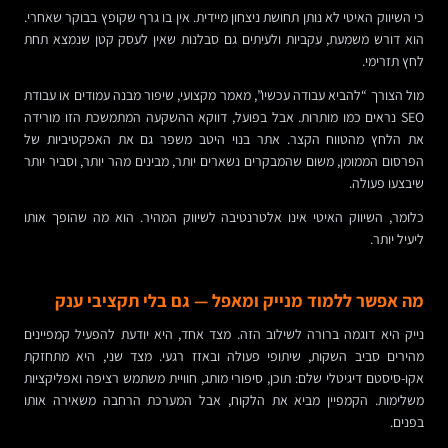
כי השיווק האיטי לא נותן תחושת ניצחון מיידית. אין בו גרף שקופץ בבוקר שאחרי.
הוא דורש משמעת, עקביות ולעיתים גם סבלנות שאין לעסק קטן שנמצא תחת
לחץ תזרימי.
מול הצורך “להביא עבודה עכשיו”, מאמר מקצועי, שיפור מבנה עמודים או עבודת
SEO נראים כמו מותרות. אבל בפועל, דווקא ההשקעה המתמשכת הזו מורידה
את הלחץ מהטווח הקצר. אתר בנוי היטב משפר גם את האפקטיביות של
הפרסום הממומן, משום שהמבקרים נשארים יותר, מבינים מהר יותר, וסביר יותר
שיבצעו פעולה.
כלומר, השיווק האיטי אינו אלטרנטיבה לשיווק המהיר. הוא מה שהופך אותו
ליעיל יותר.
מה אפשר ללמוד מנייק ומאפל — גם בלי תקציבי ענק
נייק היא דוגמה ברורה לשילוב הזה. מצד אחד, היא יודעת להפעיל קמפיינים
מהירים סביב השקות, שיתופי פעולה ובאזז רגעי. מצד שני, היא מתחזקת
אקו-סיסטם דיגיטלי שלם: תוכן, סיפורי מותג, חוויית משתמש רציפה ואפליקציות
משלימות. הקמפיין מביא את הלקוח, אבל המערכת הרחבה משאירה אותו
בפנים.