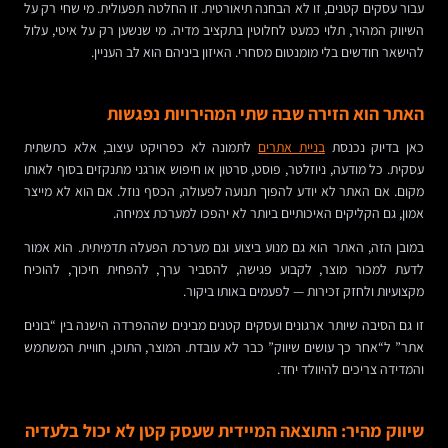
עבור עסקים קטנים, זו לא הבחנה תיאורטית. זו החלטה תפעולית. מי שחי רק על
השיווק המהיר, תלוי כמעט לחלוטין בתקציב מדיה. מי שנשען רק על איטי, עלול
להישאר חודשים בלי מומנטום מסחרי. האיזון ביניהם הוא לב העניין.
האתר הוא הזירה שבה שתי המהירויות נפגשות
כאן בדיוק נכנסת
בניית אתרים
לתמונה לא כפרויקט עיצוב, אלא כתשתית
עסקית. כל מודעה, ניוזלטר, פוסט, סרטון או חיפוש אורגני מתנקזים בסוף לאותו
מקום. אם האתר לא יודע להפוך תנועה לפעולה, הכסף נוזל. אם הוא לא מייצר
אמון, גם הקליקים האיכותיים ביותר לא יהפכו למערכת צמיחה.
במובן הזה, האתר הוא גם מנוע ביצוע וגם מערכת הפעלה תדמיתית. הוא אמור
לדעת למכור מוצר, לקבוע פגישה, להסביר ערך, להפחית חיכוך, להוכיח
מקצועיות ולחזק זכירות — לפעמים באותו ביקור.
זו גם הסיבה שיותר ארגונים ועסקים קטנים מבינים שההפרדה הישנה בין “בונים
אתר” ל“אחר כך עושים שיווק” כבר לא עובדת. המוצר, התוכן, חוויית המשתמש
והמדידה צריכים להיוולד יחד.
שיווק מהיר: התוצאה המיידית שעסק קטן לא יכול בלעדיה