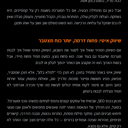
הכול מדיד, כמעט בזמן אמת.
אבל כאן גם מתחילה הבעיה. אם כל המערכת נשענת רק על קמפיינים, היא
נשחקת. העלות לקליק עולה, התחרות גוברת, הקהל מתעייף, והעסק מגלה שאין
לו נכס שמקל על עלויות הרכישה. הוא פשוט משלם שוב ושוב על אותו חמצן.
שיווק איטי: פחות דרמה, יותר כוח מצטבר
אם השיווק המהיר שואל איך לסגור את השבוע, השיווק האיטי שואל איך לבנות
מערכת שתעבוד גם בעוד שנה. הוא פחות נוצץ, כמעט תמיד פחות מיידי, אבל
בטווח הארוך הוא זה שקובע אם האתר יהפוך לעלון או לנכס.
שיווק איטי באתר מתחיל בתוכן. לא תוכן כדי “למלא בלוג”, אלא תוכן שמסביר,
מפשט, מפיג חששות ומייצר סמכות. מדריך טוב, שאלות נפוצות, עמוד שירות
כתוב היטב או סיפור לקוח אמיתי יכולים לעשות מה שדף מכירה אגרסיבי לא
תמיד מצליח: לבנות ביטחון.
מכאן נכנס SEO, שבשיח של עסקים קטנים נתפס לעיתים כמשהו טכני ומעורפל.
בפועל, זהו תהליך של התאמת האתר למה שאנשים מחפשים ולאופן שבו מנועי
חיפוש מבינים תוכן. מחקר מילות מפתח, כותרות נכונות, מבנה היררכי, קישורים
פנימיים, מהירות טעינה ועמודים ברורים — כל אלה יוצרים מצב שבו האתר לא
רק קיים, אלא גם נמצא.