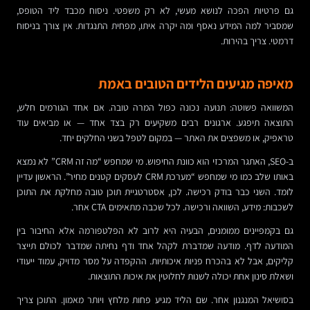
גם פרטיות הפכה לנושא מעשי, לא רק משפטי. ניסוח מכבד ליד הטופס,
שמסביר למה המידע נאסף ומה יקרה איתו, מפחית התנגדות. אין צורך בניסוח
דרמטי. צריך בהירות.
מאיפה מגיעים הלידים הטובים באמת
המשוואה פשוטה: תנועה נכונה כפול המרה טובה. אם אחד הגורמים חלש,
התוצאה תיפגע. ארגונים רבים משקיעים רק בצד אחד — או מביאים עוד
טראפיק, או משפצים את האתר — במקום לטפל בשני החלקים יחד.
ב-SEO, האתגר המרכזי הוא כוונת החיפוש. מי שמחפש “מה זה CRM” לא נמצא
באותו שלב כמו מי שמחפש “מערכת CRM לעסקים קטנים מחיר”. הראשון עדיין
לומד. השני כבר בודק רכישה. לכן, אסטרטגיית תוכן טובה מחלקת את התוכן
לשכבות: מידע, השוואה ורכישה. לכל שכבה מתאימים CTA אחר.
גם בקמפיינים ממומנים, הבעיה היא לרוב לא הפלטפורמה אלא החיבור בין
המודעה לדף. מודעה שמדברת לקהל אחד ודף נחיתה שמדבר לכולם תייצר
קליקים, אבל לא בהכרח פניות איכותיות. ההקפדה על מסר מדויק, עמוד ייעודי
ושאלת סינון אחת יכולה לשנות לחלוטין את איכות התוצאות.
בסושיאל המנגנון אחר. שם הליד מגיע פחות מלחץ ויותר מאמון. התוכן צריך