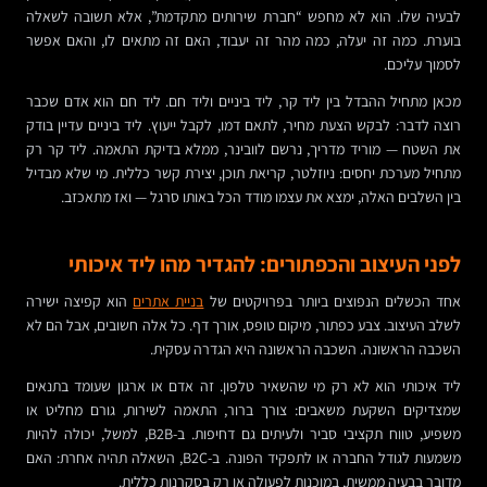
לבעיה שלו. הוא לא מחפש “חברת שירותים מתקדמת”, אלא תשובה לשאלה
בוערת. כמה זה יעלה, כמה מהר זה יעבוד, האם זה מתאים לו, והאם אפשר
לסמוך עליכם.
מכאן מתחיל ההבדל בין ליד קר, ליד ביניים וליד חם. ליד חם הוא אדם שכבר
רוצה לדבר: לבקש הצעת מחיר, לתאם דמו, לקבל ייעוץ. ליד ביניים עדיין בודק
את השטח — מוריד מדריך, נרשם לוובינר, ממלא בדיקת התאמה. ליד קר רק
מתחיל מערכת יחסים: ניוזלטר, קריאת תוכן, יצירת קשר כללית. מי שלא מבדיל
בין השלבים האלה, ימצא את עצמו מודד הכל באותו סרגל — ואז מתאכזב.
לפני העיצוב והכפתורים: להגדיר מהו ליד איכותי
אחד הכשלים הנפוצים ביותר בפרויקטים של
בניית אתרים
הוא קפיצה ישירה
לשלב העיצוב. צבע כפתור, מיקום טופס, אורך דף. כל אלה חשובים, אבל הם לא
השכבה הראשונה. השכבה הראשונה היא הגדרה עסקית.
ליד איכותי הוא לא רק מי שהשאיר טלפון. זה אדם או ארגון שעומד בתנאים
שמצדיקים השקעת משאבים: צורך ברור, התאמה לשירות, גורם מחליט או
משפיע, טווח תקציבי סביר ולעיתים גם דחיפות. ב-B2B, למשל, יכולה להיות
משמעות לגודל החברה או לתפקיד הפונה. ב-B2C, השאלה תהיה אחרת: האם
מדובר בבעיה ממשית, במוכנות לפעולה או רק בסקרנות כללית.