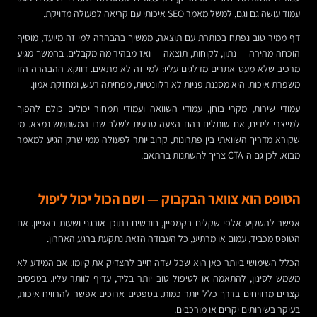
עמוד עושה גם וגם, למשל מאמר SEO איכותי עם קריאה לפעולה מדויקת.
דף ממיר טוב נפתח בכותרת עם תוצאה, ממשיך בהבהרה למי זה מיועד, מוסיף
הוכחה מהירה — נתון, לקוחות, תוצאה — ואז מבהיר מה מקבלים. בהמשך מגיע
מרכיב שלא מעט אתרים מדלגים עליו: למי זה לא מתאים. דווקא ההבהרה הזו
משפרת איכות. היא מסננת פניות לא רלוונטיות, מפחיתה רעש, ומחזקת אמון.
עמודי שירות, מקרי בוחן, עמודי השוואה ועמודי תמחור יכולים כולם להפוך
למייצרי לידים, אם שותלים בהם הצעה טבעית לשלב שבו המשתמש נמצא. מי
שקורא מדריך השוואתי בין פתרונות, קרוב יותר לפעולה ממי שרק הגיע למאמר
מבוא. לכן גם ה-CTA צריך להשתנות בהתאם.
הטופס הוא צוואר הבקבוק — ושם הכול יכול ליפול
אפשר להשקיע אלפי שקלים בקמפיין, חודשים בתוכן אורגני ושעות באפיון. אם
הטופס מכביד, עמום או מרתיע, כל העבודה הזאת נתקעת ברגע האחרון.
הכלל השימושי ביותר כאן הוא שכל שדה חייב להצדיק את קיומו. אם המידע לא
משמש לסינון, להתאמה או לטיפול טוב יותר בליד, עדיף לוותר עליו. בטפסים
קצרים מרוויחים בדרך כלל יותר כמות. בטפסים ארוכים אפשר להרוויח איכות,
בעיקר בשירותים יקרים או מורכבים.