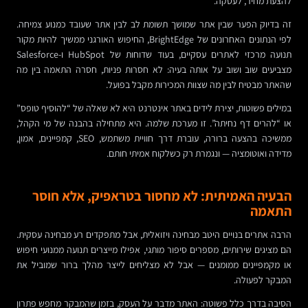
להצעת מחיר, לעסקה.
זה בדיוק הפער שבין אתר שמושך תשומת לב לבין אתר שעובד כמנוע צמיחה.
לפי הנתונים האחרונים של BrightEdge, החיפוש האורגני ממשיך להיות מקור
תנועה מרכזי לאתרים עסקיים, בעוד שדוחות של HubSpot ו-Salesforce
מצביעים שוב ושוב על אותה בעיה: לא חסרות פניות, חסרה התאמה בין מה
שהאתר מבטיח לבין מה שצוות המכירות מקבל בפועל.
במילים פשוטות, יצירת לידים באתר אינטרנט היא לא שאלה של “להוסיף טופס”
או “להרים דף נחיתה”. זו מערכת שלמה. היא מתחילה בהבנה של מי הקהל,
ממשיכה בהצעה ברורה, עוברת דרך חוויית משתמש, SEO, קמפיינים, אמון,
מדידה ואוטומציה — ונגמרת רק כשלקוח אמיתי חותם.
הבעיה האמיתית: לא מחסור בטראפיק, אלא חוסר
התאמה
הרבה אתרים בנויים היטב מבחינה ויזואלית, אבל מתפקדים רע מבחינה עסקית.
הם מציגים שירותים, מספרים סיפור מותגי, אפילו מייצרים תנועה ממנועי חיפוש
או מקמפיינים ממומנים — אבל לא מצליחים לייצר מהלך ברור שמוביל את
המבקר לפעולה.
הסיבה בדרך כלל פשוטה: האתר מדבר על העסק, בזמן שהמבקר מחפש פתרון