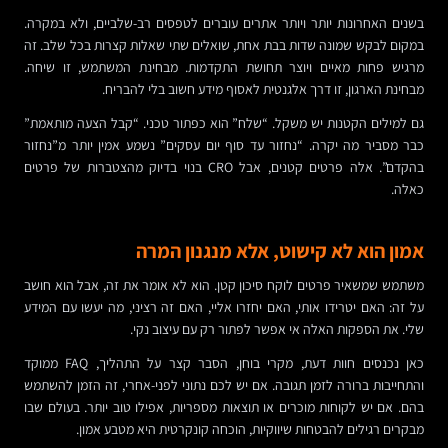
בשנים האחרונות יותר ויותר אתרים עוברים לטפסים רב-שלביים, ולא במקרה.
במקום לבקש שמונה שדות בבת אחת, שואלים שתי שאלות קצרות בכל שלב. זה
מרגיש פחות מאיים ויוצר תחושת התקדמות. מבחינת המשתמש, זו שיחה.
מבחינת הארגון, זו דרך אלגנטית לאסוף מידע חשוב בלי להבריח.
גם למילים הקטנות יש משקל. “שלח” הוא כפתור טכני. “קבל הצעה מותאמת”
כבר מסביר מה יקרה. “נחזור עד סוף יום עסקים” נשמע אמין יותר מ”נחזור
בהקדם”. אלה פרטים קטנים, אבל CRO בנוי בדיוק מהצטברות של פרטים
כאלה.
אמון הוא לא קישוט, אלא מנגנון המרה
משתמש שמשאיר פרטים לוקח סיכון קטן. הוא לא אומר את זה, אבל הוא חושב
על זה: האם יטרידו אותי, האם יחזרו אליי, האם זה רציני, מה יעשו עם המידע
שלי. את הספקות האלה אי אפשר לפתור רק עם עיצוב נקי.
כאן נכנסים חוות דעת, מקרי בוחן, הסבר קצר על התהליך, FAQ ממוקד
והתחייבות ברורה לזמן תגובה. אם יש לכם נתוני לפני-אחרי, זה הזמן להשתמש
בהם. אם יש לקוחות מוכרים או תוצאות מספריות, אפילו טוב יותר. בעולם שבו
מבקרים רגילים להבטחות שיווקיות, הוכחה קונקרטית היא מטבע אמון.