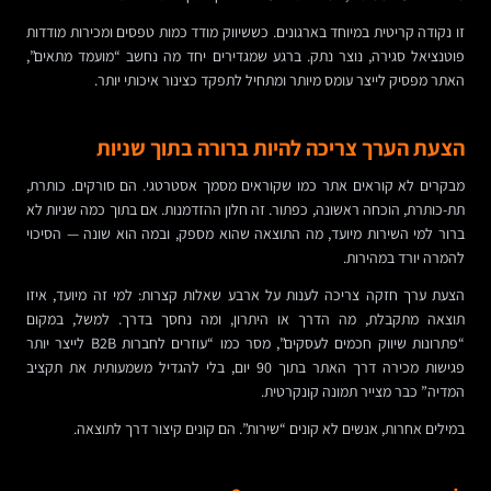
זו נקודה קריטית במיוחד בארגונים. כששיווק מודד כמות טפסים ומכירות מודדות
פוטנציאל סגירה, נוצר נתק. ברגע שמגדירים יחד מה נחשב “מועמד מתאים”,
האתר מפסיק לייצר עומס מיותר ומתחיל לתפקד כצינור איכותי יותר.
הצעת הערך צריכה להיות ברורה בתוך שניות
מבקרים לא קוראים אתר כמו שקוראים מסמך אסטרטגי. הם סורקים. כותרת,
תת-כותרת, הוכחה ראשונה, כפתור. זה חלון ההזדמנות. אם בתוך כמה שניות לא
ברור למי השירות מיועד, מה התוצאה שהוא מספק, ובמה הוא שונה — הסיכוי
להמרה יורד במהירות.
הצעת ערך חזקה צריכה לענות על ארבע שאלות קצרות: למי זה מיועד, איזו
תוצאה מתקבלת, מה הדרך או היתרון, ומה נחסך בדרך. למשל, במקום
“פתרונות שיווק חכמים לעסקים”, מסר כמו “עוזרים לחברות B2B לייצר יותר
פגישות מכירה דרך האתר בתוך 90 יום, בלי להגדיל משמעותית את תקציב
המדיה” כבר מצייר תמונה קונקרטית.
במילים אחרות, אנשים לא קונים “שירות”. הם קונים קיצור דרך לתוצאה.