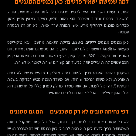
למה שמישהו ישאיר פרטים? כאן נכנסים המגנטים
אחת הטעויות השכיחות היא לבקש פרטים בלי לתת סיבה מספיק טובה.
“השאירו פרטים ונחזור אליכם” הוא ניסוח חלש, בעיקר כשאין עדיין אמון.
מבקרים מוכנים להחליף מידע אישי תמורת ערך אמיתי, לא תמורת הבטחה
עמומה.
כאן נכנסים מגנטים ללידים. ב-B2B, בדיקת התאמה, מחשבון ROI, צ'ק-ליסט
מקצועי או Audit ראשוני יכולים לעבוד היטב, כי הם מספקים תועלת מיידית וגם
מסננים את הקהל. ב-B2C, מדריך קצר, ייעוץ ראשוני, תוכנית מותאמת או קופון
חכם עשויים להיות יעילים יותר, כל עוד הם קשורים ישירות למוצר או לשירות.
העיקרון פשוט: המגנט צריך לפתור בעיה שהלקוח מרגיש עכשיו. לא בעיה
תיאורטית, ולא משהו “נחמד שיהיה”. אם משרד תוכנה מציע “בדיקת בשלות
דיגיטלית”, זה יכול לעבוד. אם אותו משרד מחלק ספרון כללי על חדשנות, הוא
אולי יאסוף מיילים — אבל לא בהכרח לידים רלוונטיים.
דפי נחיתה טובים לא רק משכנעים — הם גם מסננים
לא כל עמוד באתר חייב להיות דף נחיתה, אבל כל עמוד שמקבל תנועה
משמעותית צריך לדעת לאן הוא רוצה להוביל. כאן נכנסת חשיבה מערכתית: יש
עמודים שמטרתם להביא טראפיק, ויש עמודים שמטרתם להמיר. לפעמים אותו