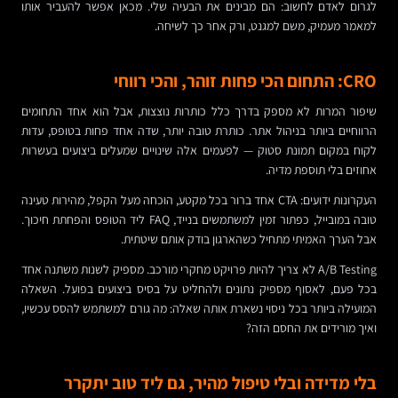
לגרום לאדם לחשוב: הם מבינים את הבעיה שלי. מכאן אפשר להעביר אותו
למאמר מעמיק, משם למגנט, ורק אחר כך לשיחה.
CRO: התחום הכי פחות זוהר, והכי רווחי
שיפור המרות לא מספק בדרך כלל כותרות נוצצות, אבל הוא אחד התחומים
הרווחיים ביותר בניהול אתר. כותרת טובה יותר, שדה אחד פחות בטופס, עדות
לקוח במקום תמונת סטוק — לפעמים אלה שינויים שמעלים ביצועים בעשרות
אחוזים בלי תוספת מדיה.
העקרונות ידועים: CTA אחד ברור בכל מקטע, הוכחה מעל הקפל, מהירות טעינה
טובה במובייל, כפתור זמין למשתמשים בנייד, FAQ ליד הטופס והפחתת חיכוך.
אבל הערך האמיתי מתחיל כשהארגון בודק אותם שיטתית.
A/B Testing לא צריך להיות פרויקט מחקרי מורכב. מספיק לשנות משתנה אחד
בכל פעם, לאסוף מספיק נתונים ולהחליט על בסיס ביצועים בפועל. השאלה
המועילה ביותר בכל ניסוי נשארת אותה שאלה: מה גורם למשתמש להסס עכשיו,
ואיך מורידים את החסם הזה?
בלי מדידה ובלי טיפול מהיר, גם ליד טוב יתקרר