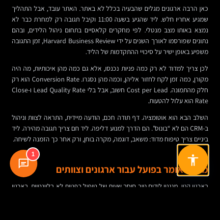
כאן הרבה ארגונים מגלים שהבעיה בכלל לא באתר. האתר עובד, אבל התהליך
שמגיע אחריו חלש. ליד שהגיע בשעה 11:00 וקיבל תגובה רק למחרת כבר לא
נמצא באותו מצב מנטלי. לפי מחקרים קלאסיים בתחום ניהול הלידים, ובהם
נתונים שפורסמו לאורך השנים על ידי Harvard Business Review, זמן התגובה
משפיע באופן ישיר על סיכויי ההתקדמות של הליד.
לכן צריך למדוד לא רק כמה פניות נכנסו, אלא גם כמה מהן איכותיות, מה היה
מקורן, כמה זמן לקח לחזור אליהן, וכמה מהן נסגרו. Conversion Rate הוא רק
חלק מהתמונה. Cost per Lead חשוב, אבל בלי Lead Quality Rate ו-Close
Rate הוא עלול להטעות.
השלב הבא הוא אוטומציה. דף תודה חכם, הודעה מיידית, התראה לצוות וניהול
ב-CRM הם לא “בונוס”. הם הדרך למנוע דליפה. ליד חם צריך תגובה מהירה. ליד
ביניים צריך טיפוח מדוד: משאב, דוגמה, מקרה בוחן, ורק אחר כך הזמנה לשיחה.
1
מה זה אומר בפועל עבור ארגונים וצוותים
בארגון קטן, מנגנון לידים טוב חוסך שעות של טיפול בפניות לא רלוונטיות. בארגון
בינוני או גדול, הוא יוצר שפה משותפת בין שיווק, מכירות, מוצר ותפעול. זו כבר
לא רק שאלה של אתר, אלא של תהליך עבודה.