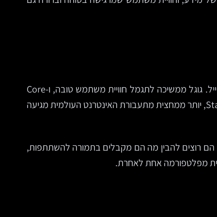
העקרונות הבסיסיים של נוכחות דיגיטלית לא התיישנו. אתר עדיין צריך להיות מהיר, נגיש, ברור, מאובטח ומותאם למובייל. גוגל ממשיכה לתגמל חוויית משתמש טובה, ו-Core
Web Vitals נשארים חלק חשוב מהאופן שבו אתרים נמדדים. גם הנתונים הרחבים לא משאירים מקום לספק: לפי Statista, יותר ממחצית מתעבורת האינטרנט העולמית מגיעה
הם רוצים להבין מה הם מקבלים בתמורה להשתתפות,
יטלית מפלטפורמה אחת לאחרת.