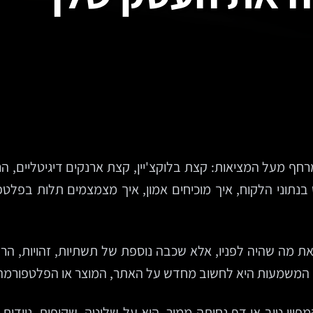
עדיין נשמע כמו מונח שמרחף מעל המציאות: קצת בלוקצ'יין, קצת ארנקים די
בנתוני הלקוח, איך מוכיחים אמון, איך מצמצמים תלות בפלטפור
אינטרנט חדש” שמוחק את מה שהיה לפניו, אלא שכבה נוספת של תשתיות, זהו
המשמעות היא לחשוב מחדש על האתר, המוצר או הפלטפורמה כע
פיין טוב או דף נחיתה ממיר. היא על שליטה, שקיפות, ניידו