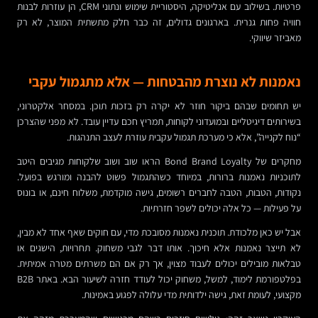
פרטיות. בשילוב עם אנליטיקה, היסטוריית שימוש ונתוני CRM, הן עוזרות לבנות
חוויה פחות גנרית. בארגונים גדולים, זה כבר חלק מתשתית המוצר, לא רק
מאביזר שיווקי.
נאמנות לא נוצרת מהבטחות — אלא מתגמול עקבי
יש תחומים שבהם ביקור חוזר לא יקרה רק בזכות תוכן. במסחר אלקטרוני,
בשירותים דיגיטליים ובמועדוני לקוחות, תמריץ חכם עדיין עובד. לא מפני שהצרכן
“נוח לקנייה”, אלא כי מערכת תגמול עקבית עוזרת לעצב התנהגות.
מחקרים של Bond Brand Loyalty הראו שוב ושוב שלקוחות מגיבים היטב
לתוכניות נאמנות ברורות, במיוחד כשהתגמול פשוט להבנה ומורגש בפועל.
נקודות, הטבות, הטבה לחברים רשומים, גישה מוקדמת, משלוח חינם, או בונוס
על פעילות — כל אלה יכולים לשפר חזרתיות.
אבל יש כאן מלכודת. תוכנית נאמנות מסובכת מדי, עם חוקים שאף אחד לא מבין,
לא תייצר נאמנות אלא חיכוך. אותו דבר לגבי משחוק. תחרויות, הישגים או
טבלאות מובילים יכולים לעבוד מצוין, אך רק אם הם משרתים מטרה אמיתית.
בפלטפורמת לימוד, למשל, משחוק יכול לעודד חזרה לשיעור הבא. באתר B2B
מקצועי, לעומת זאת, גישה ילדותית מדי עלולה לפגוע באמינות.