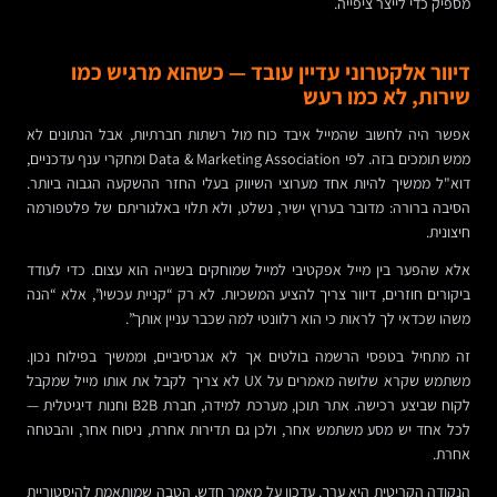
מספיק כדי לייצר ציפייה.
דיוור אלקטרוני עדיין עובד — כשהוא מרגיש כמו
שירות, לא כמו רעש
אפשר היה לחשוב שהמייל איבד כוח מול רשתות חברתיות, אבל הנתונים לא
ממש תומכים בזה. לפי Data & Marketing Association ומחקרי ענף עדכניים,
דוא"ל ממשיך להיות אחד מערוצי השיווק בעלי החזר ההשקעה הגבוה ביותר.
הסיבה ברורה: מדובר בערוץ ישיר, נשלט, ולא תלוי באלגוריתם של פלטפורמה
חיצונית.
אלא שהפער בין מייל אפקטיבי למייל שמוחקים בשנייה הוא עצום. כדי לעודד
ביקורים חוזרים, דיוור צריך להציע המשכיות. לא רק “קניית עכשיו”, אלא “הנה
משהו שכדאי לך לראות כי הוא רלוונטי למה שכבר עניין אותך”.
זה מתחיל בטפסי הרשמה בולטים אך לא אגרסיביים, וממשיך בפילוח נכון.
משתמש שקרא שלושה מאמרים על UX לא צריך לקבל את אותו מייל שמקבל
לקוח שביצע רכישה. אתר תוכן, מערכת למידה, חברת B2B וחנות דיגיטלית —
לכל אחד יש מסע משתמש אחר, ולכן גם תדירות אחרת, ניסוח אחר, והבטחה
אחרת.
הנקודה הקריטית היא ערך. עדכון על מאמר חדש, הטבה שמותאמת להיסטוריית