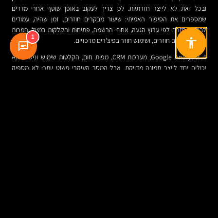
ובכל זאת לא לייצר חזרתיות. לכן צריך לעקוב באופן שוטף אחרי מדדים
שמספרים את הסיפור האמיתי: שיעור מבקרים חוזרים, זמן שהיה, עמודים
לביקור, חזרה לפי ערוץ הגעה, אחוזי הרשמה, פתיחות והקלקות במייל, המרות
1
של משתמשים חוזרים, ושימוש חוזר בפיצ'רים מרכזיים.
Google Analytics 4, מערכות CRM, מפות חום, הקלטות שימוש וניסויי A/B
יכולים יחד לייצר תמונה מדויקת. אבל המסר העיקרי פשוט יותר: לא מספיק
“לבדוק טראפיק”. צריך להבין למה אנשים חזרו — ולמה אחרים לא.
לפעמים שינוי קטן עושה את העבודה. כותרת טובה יותר לניוזלטר. קיצור טופס
הרשמה. שדרוג מנגנון החיפוש. אזור “המשך מאיפה שהפסקת”. קישור חכם בין
מאמרים. אלה לא מהלכים נוצצים, אבל הם בדיוק סוג השיפורים שבונים הרגל.
סיכום ביניים: מה באמת גורם לגולשים לחזור
המרכיב
מה הוא עושה בפועל
דוגמה יישומית
תוכן איכותי
נותן סיבה אמיתית
מרכז ידע, מדריכים,
ומתעדכן
לביקור חוזר
השוואות, מאמרי עומק
דיוור ממוקד
מחזיר משתמשים עם
ניוזלטר לפי תחום עניין או