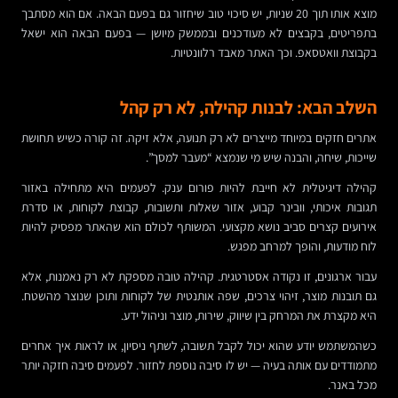
מוצא אותו תוך 20 שניות, יש סיכוי טוב שיחזור גם בפעם הבאה. אם הוא מסתבך
בתפריטים, בקבצים לא מעודכנים ובממשק מיושן — בפעם הבאה הוא ישאל
בקבוצת וואטסאפ. וכך האתר מאבד רלוונטיות.
השלב הבא: לבנות קהילה, לא רק קהל
אתרים חזקים במיוחד מייצרים לא רק תנועה, אלא זיקה. זה קורה כשיש תחושת
שייכות, שיחה, והבנה שיש מי שנמצא “מעבר למסך”.
קהילה דיגיטלית לא חייבת להיות פורום ענק. לפעמים היא מתחילה באזור
תגובות איכותי, וובינר קבוע, אזור שאלות ותשובות, קבוצת לקוחות, או סדרת
אירועים קצרים סביב נושא מקצועי. המשותף לכולם הוא שהאתר מפסיק להיות
לוח מודעות, והופך למרחב מפגש.
עבור ארגונים, זו נקודה אסטרטגית. קהילה טובה מספקת לא רק נאמנות, אלא
גם תובנות מוצר, זיהוי צרכים, שפה אותנטית של לקוחות ותוכן שנוצר מהשטח.
היא מקצרת את המרחק בין שיווק, שירות, מוצר וניהול ידע.
כשהמשתמש יודע שהוא יכול לקבל תשובה, לשתף ניסיון, או לראות איך אחרים
מתמודדים עם אותה בעיה — יש לו סיבה נוספת לחזור. לפעמים סיבה חזקה יותר
מכל באנר.