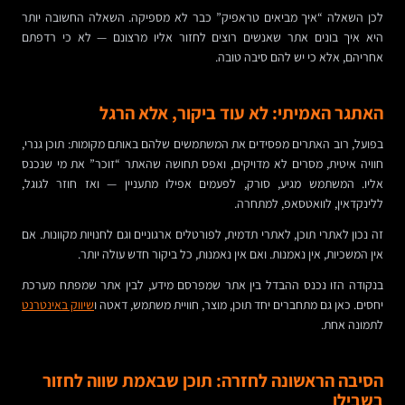
לכן השאלה “איך מביאים טראפיק” כבר לא מספיקה. השאלה החשובה יותר
היא איך בונים אתר שאנשים רוצים לחזור אליו מרצונם — לא כי רדפתם
אחריהם, אלא כי יש להם סיבה טובה.
האתגר האמיתי: לא עוד ביקור, אלא הרגל
בפועל, רוב האתרים מפסידים את המשתמשים שלהם באותם מקומות: תוכן גנרי,
חוויה איטית, מסרים לא מדויקים, ואפס תחושה שהאתר “זוכר” את מי שנכנס
אליו. המשתמש מגיע, סורק, לפעמים אפילו מתעניין — ואז חוזר לגוגל,
ללינקדאין, לוואטסאפ, למתחרה.
זה נכון לאתרי תוכן, לאתרי תדמית, לפורטלים ארגוניים וגם לחנויות מקוונות. אם
אין המשכיות, אין נאמנות. ואם אין נאמנות, כל ביקור חדש עולה יותר.
בנקודה הזו נכנס ההבדל בין אתר שמפרסם מידע, לבין אתר שמפתח מערכת
יחסים. כאן גם מתחברים יחד תוכן, מוצר, חוויית משתמש, דאטה ו
שיווק באינטרנט
לתמונה אחת.
הסיבה הראשונה לחזרה: תוכן שבאמת שווה לחזור
בשבילו