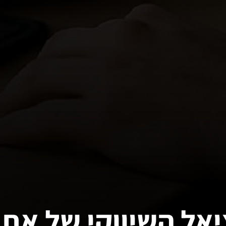
יאל השיווקי של את