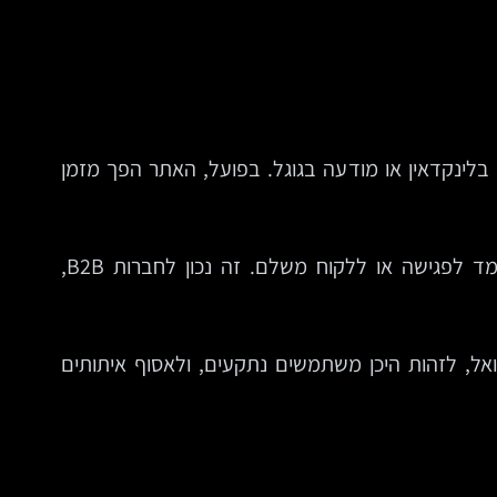
ט בלינקדאין או מודעה בגוגל. בפועל, האתר הפך מזמן
כאן מותג פוגש כוונת חיפוש. כאן תוכן מקצועי הופך לסמכות. כאן מבקר אנונימי יכול להפוך לליד, לנרשם, למועמד לפגישה או ללקוח משלם. זה נכון לחברות B2B,
אל, לזהות היכן משתמשים נתקעים, ולאסוף איתותים