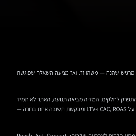
מרגיש שהנה — משהו זז. ואז מגיעה השאלה שפוגשת
 להתפרק לחלקים: המדיה מביאה תנועה, האתר לא תמיד
ממיר, המכירות טוענות שהלידים לא מספיק חמים, השירות קולט תסכולים שהשיווק בכלל לא רואה, וההנהלה מסתכלת על CAC, ROAS ו-LTV ומבקשת תשובה אחת ברורה —
כאן בדיוק נכנס מודל RACE. לא כסיסמה, אלא כמסגרת עבודה. המודל, שפותח על ידי Smart Insights, מחלק את מסע הלקוח לארבעה שלבים: Reach, Act, Convert,