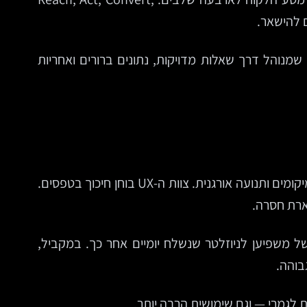
ווק שמנוהל דרך שאלות מדויקות, נתונים ברורים ואחריות
בארגונים רבים, כל צוות רואה פרוסה אחרת של המציאות. המדיה עוקבת אחרי עלות לקליק. אנשי SEO מסתכלים על מיקומים ותנועה אורגנית. צוות ה-UX בוחן חיכוך בטפסים.
ארת חסרה.
של משפיען לניוזלטר שנשלח יומיים אחר כך. במקביל,
בוהה.
 לגמרי — וגם שימושית הרבה יותר.