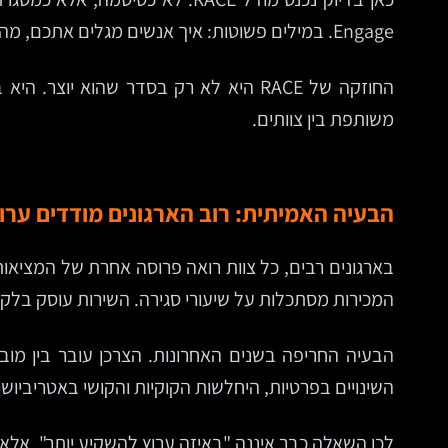
Engage. במילים פשוטות: איך אנשים מגלים אתכם, מה גורם להם להתעניין, מתי הם הופכים ללקוחות, ואיך גורמים להם להישאר.
החוזקה של RACE היא לא רק בסדר שהוא 
משותפת בין צוותים.
הבעיה האמיתית: רוב הארגונים מודדים ערו
המכירות מסתכלות על שיעורי סגירה. השירות עוסק בלק
הבעיה החריפה בשנים האחרונות. הצרכן עובר בין מובי
השינויים בפרטיות, היחלשות הקוקיות והקושי באטריביו
לכן השאלה כבר איננה "באיזה ערוץ להשקיע יותר", אלא