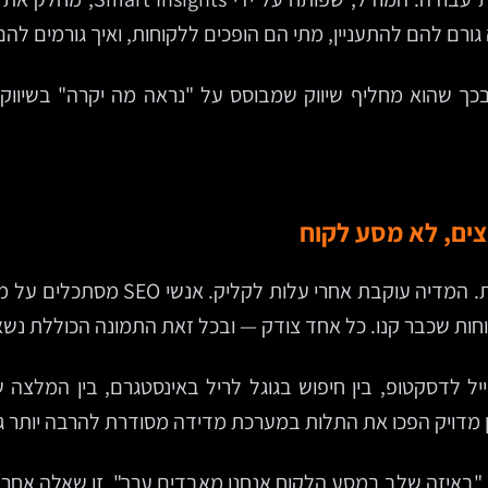
יוצר. היא בכך שהוא מחליף שיווק שמבוסס על "נראה מה יקרה" בשי
צים, לא מסע לקוח
וחות שכבר קנו. כל אחד צודק — ובכל זאת התמונה הכוללת נש
יל לדסקטופ, בין חיפוש בגוגל לריל באינסטגרם, בין המלצה 
שן מדויק הפכו את התלות במערכת מדידה מסודרת להרבה יותר ג
 "באיזה שלב במסע הלקוח אנחנו מאבדים ערך". זו שאלה אחרת