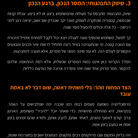
3. שיווק התנהגותי: המסר הנכון, ברגע הנכון
שיווק התנהגותי מתבסס על פעולות שהמשתמש ביצע או לא ביצע. עגלת קניות
שננטשה, קטגוריה שנחקרה לעומק, מוצר יקר שנבדק שוב ושוב, יציאה רגע לפני
רכישה – כל אלה יכולים להפעיל מסר שונה.
כך למשל, משתמש שהוסיף מוצר לעגלה ויצא יכול לקבל למחרת אימייל תזכורת
עם הטבה קטנה. מי שהתעניינה בציוד ריצה תתחיל לראות יותר תכנים ומבצעים
הקשורים לעולם הזה. לא עוד שיגור המוני של מסרים, אלא תגובה להתנהגות.
המדד הקריטי כאן איננו כמות המסרים שנשלחו, אלא רמת ההתאמה שלהם
להקשר. מסר מדויק אחד שווה יותר מסדרה ארוכה של הודעות כלליות.
הצד הפחות זוהר: בלי תשתית דאטה, שום דבר לא באמת
עובד
פרסונליזציה נשמעת פעמים רבות כמו שכבה יפה שמלבישים על האתר.
במציאות, היא מתחילה מתשתית. כדי שאתר יוכל “להכיר” משתמש, הארגון
צריך קודם לאסוף נתונים, לאחד אותם, להבין אותם, ולוודא שהם זמינים בזמן
אמת או כמעט בזמן אמת.
וזה בדיוק המקום שבו פרויקטים רבים נתקעים. הנתונים יושבים במערכות שונות,