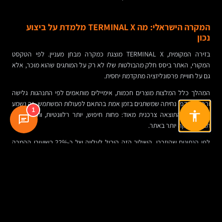
המקרה הישראלי: מה TERMINAL X מלמדת על ביצוע
נכון
בזירה המקומית, TERMINAL X מוצגת כמקרה מבחן מעניין. לפי הטקסט
המקורי, האתר ביסס חלק מהבולטות שלו לא רק על המותגים שהוא מוכר, אלא
גם על חוויית פרסונליזציה מתקדמת יחסית.
המהלך כלל המלצות מוצרים חכמות, אימיילים מותאמים לפי התנהגות גלישה
ורכישה, ודפי נחיתה שמשתנים בזמן אמת בהתאם לפעולות המשתמש. זה נשמע
1
טכני, אבל התוצאה צרכנית מאוד: פחות חיפוש, יותר רלוונטיות, ותחושה של
תנועה חלקה יותר באתר.
לפי הנתונים שהוזכרו, השילוב הזה הוביל לעלייה של כ-22% בשיעורי ההמרה
ולעלייה של כ-15% בהכנסה הממוצעת למבקר. המסר כאן אינו שכל אתר יכול
לשחזר את אותם מספרים, אלא שכאשר ההתאמה נעשית באופן מדויק, שקוף
ולא אגרסיבי, המשתמשים לא נרתעים ממנה. להפך, הם לומדים לצפות לה.
זה לא פרויקט של השיווק בלבד