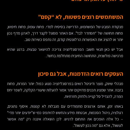
המשתמשים רוצים פשטות, לא “קסם”
מנקודת המבט של המשתמש, הדרישה בסיסית למדי. פחות עומס, פחות חיפוש,
פחות תחושה של “תסתדר לבד”. אם האתר מסוגל לקצר דרך, לארגן מדף נכון
יותר או להציג את האפשרות הרלוונטית קודם, זה נתפס כשירות טוב.
אבל יש כאן תנאי חשוב: הפרסונליזציה צריכה להישאר טבעית. ברגע שהיא
מרגישה פולשנית, התחושה החיובית מתחלפת בחשד.
העסקים רואים הזדמנות, אבל גם סיכון
מנהלי שיווק, מוצר ודיגיטל רואים בפרסונליזציה מנוע כפול: יותר המרות, פחות
בזבוז. אתר שמציג תכנים מדויקים יותר אמור להעלות שיעורי הקלקה, לשפר יחס
המרה, להגדיל סל קנייה ולחזק חזרתיות.
באותו זמן, אותם ארגונים מתמודדים עם מגבלות לא קטנות. איסוף נתונים,
רגולציה, ניהול הסכמות, אבטחת מידע והחשש להיתפס כמי ש”יודעים יותר מדי”
– כל אלה הופכים את התחום לרגיש. לכן השאלה איננה רק “מה אפשר
לעשות”, אלא גם “מה נכון לעשות”.