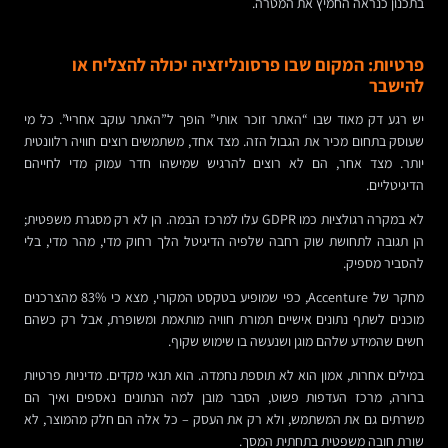
בתכנון כנראה החמיץ את המטרה.
פרטיות: המקום שבו פרסונליזציה יכולה להצליח או
להישבר
יש רגע דק מאוד שבו “האתר זוכר אותי” הופך ל”האתר עוקב אחריי”. כל מי
שעוסק בתחום מכיר את הגבול הזה. מצד אחד, משתמשים רוצים חוויה רלוונטית
יותר. מצד אחר, הם לא רוצים להרגיש שמישהו חדר עמוק מדי לחייהם
הדיגיטליים.
לא במקרה רגולציות כמו GDPR עלו למרכז הבמה. הן לא רק מסגרת משפטית;
הן תגובה לתחושת שוק רחבה שלפיה הדיגיטל הלך רחוק מדי, מהר מדי, בלי
להסביר מספיק.
מחקר של Accenture, כפי שמופיע בטקסט המקורי, מצא כי 83% מהצרכנים
מוכנים לשתף נתונים אישיים תמורת חוויה מותאמת ומשופרת, אבל רק כשהם
חשים שהמידע שלהם מוגן ושנעשה בו שימוש שקוף.
במילים אחרות, אמון הוא לא תוספת נחמדה. הוא תנאי מקדים. מדיניות פרטיות
ברורה, מרכז העדפות פשוט, הסבר מובן למה הנתונים נאספים ואיך הם
משרתים גם את המשתמש, ולא רק את העסק – כל אלה הם חלק מהמוצר, לא
שורת חובה משפטית בתחתית המסך.