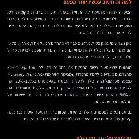
למה זה חשוב עכשיו יותר מפעם
הציפייה לחוויה מותאמת לא התחילה באתרי תוכן או בחנויות מקומיות. היא
נבנתה בפלטפורמות כמו נטפליקס, ספוטיפיי ואמזון. המשתמשים לא בהכרח
מתעניינים בשאלה איזה מודל מפעיל את ההמלצה. מבחינתם, הם פשוט רגילים
לכך שמערכת טובה “מבינה” אותם.
כאן נוצר שינוי עמוק בשוק. ארגונים כבר לא מתחרים רק על מחיר, מותג או מלאי.
הם מתחרים על היכולת להיות מדויקים. כשחוויה גנרית הופכת לברירת מחדל
זולה וזמינה, רלוונטיות היא מה שמייצר ערך.
הנתונים שמצוטטים בשוק מחזקים את התמונה הזו. לפי Epsilon, כ-80%
מהצרכנים מעדיפים לקנות מחברות שמציעות חוויה מותאמת אישית. McKinsey
מצאה שפרסונליזציה יכולה להעלות הכנסות באי-קומרס ב-15%–20% ואף
לשפר משמעותית את יעילות ההוצאות השיווקיות. מחקר של SmarterHQ הראה
ש-88% מהמשתמשים אומרים שרמת הפרסונליזציה משפיעה ישירות על
החלטת הרכישה שלהם.
גם אם ניגשים למספרים האלה בזהירות, הכיוון ברור: התאמה אישית כבר אינה
קישוט. עבור עסקים רבים, היא הופכת למרכיב תשתיתי בחוויית הלקוח.
מי לוחץ על הגז, ומי בולם