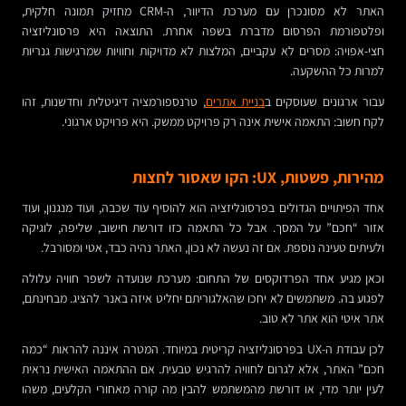
האתר לא מסונכרן עם מערכת הדיוור, ה-CRM מחזיק תמונה חלקית,
ופלטפורמת הפרסום מדברת בשפה אחרת. התוצאה היא פרסונליזציה
חצי-אפויה: מסרים לא עקביים, המלצות לא מדויקות וחוויות שמרגישות גנריות
למרות כל ההשקעה.
עבור ארגונים שעוסקים ב
בניית אתרים
, טרנספורמציה דיגיטלית וחדשנות, זהו
לקח חשוב: התאמה אישית אינה רק פרויקט ממשק. היא פרויקט ארגוני.
מהירות, פשטות, UX: הקו שאסור לחצות
אחד הפיתויים הגדולים בפרסונליזציה הוא להוסיף עוד שכבה, ועוד מנגנון, ועוד
אזור “חכם” על המסך. אבל כל התאמה כזו דורשת חישוב, שליפה, לוגיקה
ולעיתים טעינה נוספת. אם זה נעשה לא נכון, האתר נהיה כבד, אטי ומסורבל.
וכאן מגיע אחד הפרדוקסים של התחום: מערכת שנועדה לשפר חוויה עלולה
לפגוע בה. משתמשים לא יחכו שהאלגוריתם יחליט איזה באנר להציג. מבחינתם,
אתר איטי הוא אתר לא טוב.
לכן עבודת ה-UX בפרסונליזציה קריטית במיוחד. המטרה איננה להראות “כמה
חכם” האתר, אלא לגרום לחוויה להרגיש טבעית. אם ההתאמה האישית נראית
לעין יותר מדי, או דורשת מהמשתמש להבין מה קורה מאחורי הקלעים, משהו