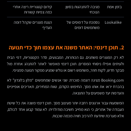
בזמן אמת
מגיבה להתנהגות בסשן
קידום קטגוריית ריצה אחרי
הנוכחי
כמה צפיות קשורות
Lookalike
נסמכת על דפוסים של
הצגת מוצרים שקהל דומה
משתמשים דומים
העדיף
2. תוכן דינמי: האתר משנה את עצמו תוך כדי תנועה
לא רק המוצרים משתנים. גם הכותרות, המבצעים, סדר הקטגוריות, דפי הבית
ולעיתים אפילו ניסוחי המסרים. תוכן דינמי מאפשר לאתר להתנהג אחרת מול
מבקר חדש, לקוח חוזר, משתמש רשום או גולש שמגיע ממקור תנועה ספציפי.
Booking.com מציגה דוגמה מוכרת: שני אנשים שמחפשים “מלון בלונדון” לא
בהכרח יראו את אותו מסך. החיפוש הקודם, טווח המחירים, תאריכים אופייניים
והעדפות יעד משפיעים על התוצאה.
המשמעות עבור ארגונים רחבה יותר מעיצוב מסך. תוכן דינמי משנה את כל שיטת
העבודה של אתרים, כי הוא מחייב חשיבה מודולרית: לא עמוד קבוע אחד לכולם,
אלא מערכת שיודעת להרכיב חוויה מכמה שכבות.