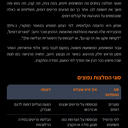
מנועי המלצה בוחנים מה המשתמש חיפש, במה צפה, מה קנה, מה נטש ומה
משך את תשומת לבו. אחר כך הם מציעים פריטים דומים, משלימים או כאלה
שמבוססים על התנהגות של קהלים דומים.
אמזון היא הדוגמה הקלאסית: לפי הנתון המופיע במאמר המקורי, כ-35%
מהמכירות שלה מגיעות מהמלצות מותאמות. ההיגיון מוכר היטב: “מוצרים דומים”,
“לקוחות שקנו את זה קנו גם”, או “מבוסס על היסטוריית הגלישה שלך”.
עבור המשתמש, המשמעות פשוטה. במקום לנבור בתוך אלפי אפשרויות, האתר
מסנן מראש חלק מהרעש. כאשר זה מבוצע היטב, החוויה מרגישה כמו חנות
שבה מישהו כבר הכין את המדף לפי הטעם, המידה והתקציב.
סוגי המלצות נפוצים
סוג
איך היא עובדת
דוגמה
ההמלצה
מוצרים
מבוססת על פריטים שנצפו
הצעת נעליים דומות לדגם
דומים
או נרכשו
שנבדק
לפי פרופיל
מבוססת על העדפות כמו
הבלטת פריטים במידה
משתמש
סגנון, מידה או תקציב
הרלוונטית