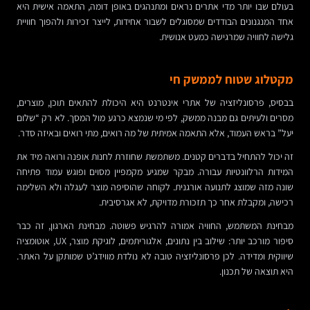
בעולם שבו יותר מדי אתרים נראים ומתנהגים באופן דומה, התאמה אישית היא
אחד המנגנונים הבודדים שמסוגלים לשבור אחידות, לייצר זכירות ולהפוך חוויית
גלישה לחוויה שמרגישה כמעט אנושית.
מקטלוג שטוח לממשק חי
בבסיס, פרסונליזציה של אתרי אינטרנט היא היכולת להתאים תוכן, מוצרים,
מסרים ולעיתים גם מבנה ממשק, לפי מי שנמצא כרגע מול המסך. לא רק “שלום
יעל” בראש העמוד, אלא התאמה אמיתית של מה רואים, מתי רואים ובאיזה סדר.
זה יכול להתחיל בדברים קטנים. משתמשת שחוזרת לחנות אופנה ורואה מיד את
המידות הרלוונטיות עבורה. מבקר שמגיע מקמפיין מסוים ופוגש עמוד פתיחה
שונה מזה שמוצג לתנועה אורגנית. לקוחה שהוסיפה מוצר לעגלה ולא השלימה
רכישה, ומקבלת אחר כך תזכורת מדויקת, לא אגרסיבית.
מבחינת המשתמש, החוויה אמורה להרגיש פשוטה. מבחינת הארגון, זה כבר
סיפור מורכב יותר: שילוב בין נתונים, אלגוריתמים, לוגיקת מוצר, UX, אוטומציה
שיווקית ומדידה. לכן פרסונליזציה טובה לא נולדת מווידג’ט שמותקן על האתר.
היא תוצאה של תכנון.