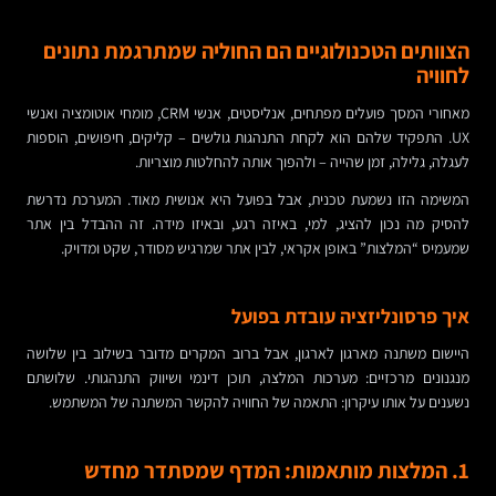
הצוותים הטכנולוגיים הם החוליה שמתרגמת נתונים
לחוויה
מאחורי המסך פועלים מפתחים, אנליסטים, אנשי CRM, מומחי אוטומציה ואנשי
UX. התפקיד שלהם הוא לקחת התנהגות גולשים – קליקים, חיפושים, הוספות
לעגלה, גלילה, זמן שהייה – ולהפוך אותה להחלטות מוצריות.
המשימה הזו נשמעת טכנית, אבל בפועל היא אנושית מאוד. המערכת נדרשת
להסיק מה נכון להציג, למי, באיזה רגע, ובאיזו מידה. זה ההבדל בין אתר
שמעמיס “המלצות” באופן אקראי, לבין אתר שמרגיש מסודר, שקט ומדויק.
איך פרסונליזציה עובדת בפועל
היישום משתנה מארגון לארגון, אבל ברוב המקרים מדובר בשילוב בין שלושה
מנגנונים מרכזיים: מערכות המלצה, תוכן דינמי ושיווק התנהגותי. שלושתם
נשענים על אותו עיקרון: התאמה של החוויה להקשר המשתנה של המשתמש.
1. המלצות מותאמות: המדף שמסתדר מחדש