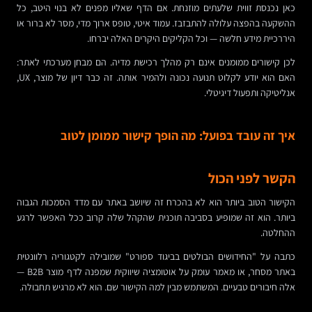
כאן נכנסת זווית שלעתים מוזנחת. אם הדף שאליו מפנים לא בנוי היטב, כל
ההשקעה בהפצה עלולה להתבזבז. עמוד איטי, טופס ארוך מדי, מסר לא ברור או
היררכיית מידע חלשה — וכל הקליקים היקרים האלה יברחו.
לכן קישורים ממומנים אינם רק מהלך רכישת מדיה. הם מבחן מערכתי לאתר:
האם הוא יודע לקלוט תנועה נכונה ולהמיר אותה. זה כבר דיון של מוצר, UX,
אנליטיקה ותפעול דיגיטלי.
איך זה עובד בפועל: מה הופך קישור ממומן לטוב
הקשר לפני הכול
הקישור הטוב ביותר הוא לא בהכרח זה שיושב באתר עם מדד הסמכות הגבוה
ביותר. הוא זה שמופיע בסביבה תוכנית שהקהל שלה קרוב ככל האפשר לרגע
ההחלטה.
כתבה על "החידושים הבולטים בביגוד ספורט" שמובילה לקטגוריה רלוונטית
באתר מסחר, או מאמר עומק על אוטומציה שיווקית שמפנה לדף מוצר B2B —
אלה חיבורים טבעיים. המשתמש מבין למה הקישור שם. הוא לא מרגיש תחבולה.