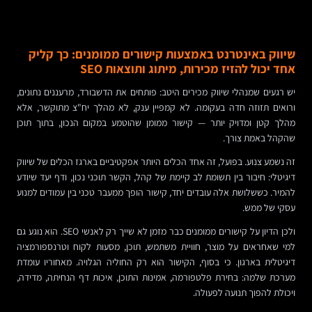
שיווק באינטרנט באמצעות קישורים ממומנים: כך קליק
אחד יכול להזיז מכירות, מיתוג ותוצאות SEO
יש רגעים שמנהלי שיווק מכירים היטב: פותחים את הדשבורד, מרעננים נתונים,
ורואים תזוזה חדה בעקומה. לא קמפיין ענק, לא מהלך יח"צ מתוקשר, אלא
מהלך קטן ומדויק יותר — קישור ממומן שהוטמע במקום הנכון, בתוך תוכן
שהקהל באמת צורך.
זה נשמע צנוע. בפועל, זה אחד הכלים היותר אפקטיביים בארגז הכלים של שיווק
דיגיטלי: חיבור בין תשומת לב קיימת של קהל, הקשר תוכני נכון, ודף יעד שיודע
להמיר. כששלושת אלה עובדים יחד, קישור הופך ממעבר טכני בין עמודים למנוע
עסקי של ממש.
ולכן הדיון על קישורים ממומנים כבר מזמן לא שייך רק לאנשי SEO. הוא נוגע גם
למי שאחראים על מוצר, חוויית משתמש, תוכן, מסעות לקוח וטרנספורמציה
דיגיטלית בארגון. כי בסוף, הקישור הוא רק החוליה הגלויה. מאחוריו עומדת
מערכת שלמה: בחירת פלטפורמה, אמינות התוכן, איכות דף הנחיתה, מדידה,
ויכולת להפוך תנועה לפעולה.