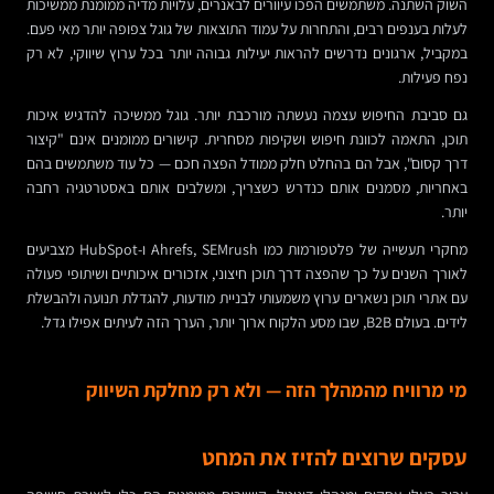
השוק השתנה. משתמשים הפכו עיוורים לבאנרים, עלויות מדיה ממומנת ממשיכות
לעלות בענפים רבים, והתחרות על עמוד התוצאות של גוגל צפופה יותר מאי פעם.
במקביל, ארגונים נדרשים להראות יעילות גבוהה יותר בכל ערוץ שיווקי, לא רק
נפח פעילות.
גם סביבת החיפוש עצמה נעשתה מורכבת יותר. גוגל ממשיכה להדגיש איכות
תוכן, התאמה לכוונת חיפוש ושקיפות מסחרית. קישורים ממומנים אינם "קיצור
דרך קסום", אבל הם בהחלט חלק ממודל הפצה חכם — כל עוד משתמשים בהם
באחריות, מסמנים אותם כנדרש כשצריך, ומשלבים אותם באסטרטגיה רחבה
יותר.
מחקרי תעשייה של פלטפורמות כמו Ahrefs, SEMrush ו-HubSpot מצביעים
לאורך השנים על כך שהפצה דרך תוכן חיצוני, אזכורים איכותיים ושיתופי פעולה
עם אתרי תוכן נשארים ערוץ משמעותי לבניית מודעות, להגדלת תנועה ולהבשלת
לידים. בעולם B2B, שבו מסע הלקוח ארוך יותר, הערך הזה לעיתים אפילו גדל.
מי מרוויח מהמהלך הזה — ולא רק מחלקת השיווק
עסקים שרוצים להזיז את המחט