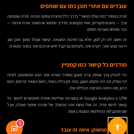
עובדים עם אתרי תוכן כמו עם שותפים
פנייה בנוסח "כמה עולה קישור" בדרך כלל מייצרת עסקה טכנית. פנייה שמציעה
ערך — נתונים מקוריים, זווית מקצועית, מדריך שימושי או מאמר אורח איכותי —
כבר פותחת מערכת יחסים.
זה חשוב לא רק לטון, אלא גם לאיכות התוצאה. קישור שנולד מתוך תוכן טוב
ייראה טבעי יותר, ייקרא יותר, ולעיתים גם יקבל חיים ארוכים יותר באתר המארח.
מודדים כל קישור כמו קמפיין
כדי להפיק ערך אמיתי, צריך מעקב מסודר: מאיזה אתר הגיע המשתמש, לאיזה
דף נשלח, מה היה טקסט העוגן, כמה זמן בילה באתר, האם השאיר פרטים, האם
רכש, ומה הייתה התרומה הכוללת שלו.
UTM ב-Google Analytics או במערכת אנליטית אחרת מאפשרים להפוך כל
קישור לניסוי מדיד. זה אולי פחות זוהר מהשלב של סגירת שיתוף פעולה, אבל
שם מתקבלות ההחלטות הטובות באמת.
1
דוגמאות מהשוק: איפה זה עובד