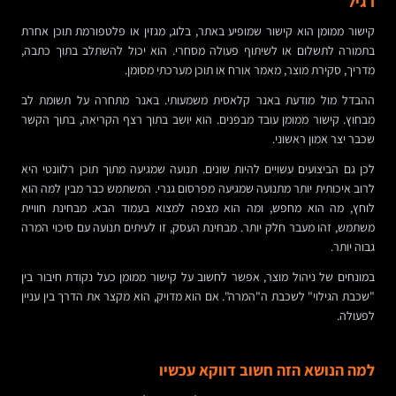
רגיל
קישור ממומן הוא קישור שמופיע באתר, בלוג, מגזין או פלטפורמת תוכן אחרת
בתמורה לתשלום או לשיתוף פעולה מסחרי. הוא יכול להשתלב בתוך כתבה,
מדריך, סקירת מוצר, מאמר אורח או תוכן מערכתי מסומן.
ההבדל מול מודעת באנר קלאסית משמעותי. באנר מתחרה על תשומת לב
מבחוץ. קישור ממומן עובד מבפנים. הוא יושב בתוך רצף הקריאה, בתוך הקשר
שכבר יצר אמון ראשוני.
לכן גם הביצועים עשויים להיות שונים. תנועה שמגיעה מתוך תוכן רלוונטי היא
לרוב איכותית יותר מתנועה שמגיעה מפרסום גנרי. המשתמש כבר מבין למה הוא
לוחץ, מה הוא מחפש, ומה הוא מצפה למצוא בעמוד הבא. מבחינת חוויית
משתמש, זהו מעבר חלק יותר. מבחינת העסק, זו לעיתים תנועה עם סיכוי המרה
גבוה יותר.
במונחים של ניהול מוצר, אפשר לחשוב על קישור ממומן כעל נקודת חיבור בין
"שכבת הגילוי" לשכבת ה"המרה". אם הוא מדויק, הוא מקצר את הדרך בין עניין
לפעולה.
למה הנושא הזה חשוב דווקא עכשיו