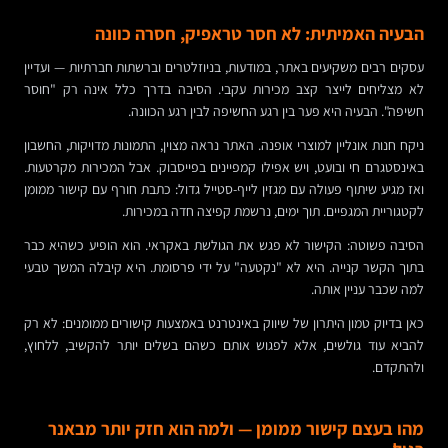
הבעיה האמיתית: לא חסר טראפיק, חסרה כוונה
עסקים רבים משקיעים באתר, במודעות, בניוזלטרים וברשתות חברתיות — ועדיין
לא מצליחים לייצר קצב מכירות עקבי. הסיבה בדרך כלל אינה רק "חוסר
חשיפה". הבעיה היא פער בין רגע החשיפה לבין רגע הכוונה.
ניקח חנות אונליין למוצרי אופנה. האתר נראה מצוין, התמונות מדויקות, החשבון
באינסטגרם חי ובועט, ויש אפילו קמפיינים בפייסבוק. אבל המכירות מקרטעות.
ואז מגיע שיתוף פעולה עם מגזין לייף-סטייל גדול: כתבת חורף עם קישור ממומן
לקטגוריית המגפיים. תוך ימים, נרשמת קפיצה חדה במכירות.
הסיבה פשוטה: הקישור לא פגש את הגולשת באקראי. הוא הופיע כשהיא כבר
בתוך הקשר קנייה. היא לא "נקטעה" על ידי פרסומת. היא קיבלה המשך טבעי
למה שכבר עניין אותה.
כאן בדיוק טמון היתרון של שיווק באינטרנט באמצעות קישורים ממומנים: לא רק
להביא עוד גולשים, אלא לפגוש אותם כשהם בשלים יותר להקשיב, ללחוץ,
ולהתקדם.
מהו בעצם קישור ממומן — ולמה הוא חזק יותר מבאנר