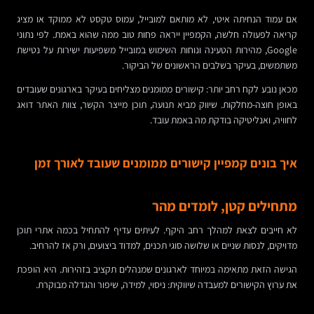
אם עמוד הנחיתה איטי, לא מותאם למובייל, עמוס טקסט לא ממוקד או מציג
קריאה לפעולה חלשה, הקמפיין ייראה פחות טוב ממה שהוא באמת. לפי נתוני
Google, מהירות הטעינה ונוחות השימוש במובייל משפיעות ישירות על נטישת
משתמשים, בעיקר בשלבים הראשונים של הביקור.
מכאן נובע לקח רחב יותר: קישורים ממומנים מצליחים בעיקר בארגונים שעובדים
באופן חוצה-מחלקות. שיווק מביא תנועה, תוכן מייצר הקשר, צוות האתר דואג
לחוויה, ואנליטיקה בודקת מה באמת עובד.
איך בונים קמפיין קישורים ממומנים שעובד לאורך זמן
מתחילים קטן, לומדים מהר
לא חייבים לצאת למהלך רחב היקף. לעיתים עדיף להתחיל בכמה אתרי תוכן
מדויקים, לנסות שניים או שלושה סוגי תכנים, למדוד ביצועים, ורק אז להרחיב.
הגישה הזאת מתאימה במיוחד לארגונים שמנהלים תקציב בזהירות. היא הופכת
את ערוץ הקישורים למעבדה שיווקית: ניסוי, למידה, שיפור והגדלה מבוקרת.