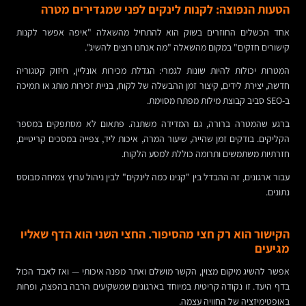
הטעות הנפוצה: לקנות לינקים לפני שמגדירים מטרה
אחד הכשלים החוזרים בשוק הוא להתחיל מהשאלה "איפה אפשר לקנות
קישורים חזקים" במקום מהשאלה "מה אנחנו רוצים להשיג".
המטרות יכולות להיות שונות לגמרי: הגדלת מכירות אונליין, חיזוק קטגוריה
חדשה, יצירת לידים, קיצור זמן ההבשלה של לקוח, בניית זכירות מותג או תמיכה
ב-SEO סביב קבוצת מילות מפתח מסוימת.
ברגע שהמטרה ברורה, גם המדידה משתנה. פתאום לא מסתפקים במספר
הקליקים. בודקים זמן שהייה, שיעור המרה, איכות ליד, צפייה במסכים קריטיים,
חזרתיות משתמשים ותרומה כוללת למסע הלקוח.
עבור ארגונים, זה ההבדל בין "קנינו כמה לינקים" לבין ניהול ערוץ צמיחה מבוסס
נתונים.
הקישור הוא רק חצי מהסיפור. החצי השני הוא הדף שאליו
מגיעים
אפשר להשיג מיקום מצוין, הקשר מושלם ואתר מפנה איכותי — ואז לאבד הכול
בדף היעד. זו נקודה קריטית במיוחד בארגונים שמשקיעים הרבה בהפצה, ופחות
באופטימיזציה של החוויה עצמה.