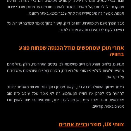
עבור בעלי עסקים ומנהלי דיגיטל, קישורים ממומנים הם כלי ליצירת חשיפה
ממוקדת בלי לבנות קהל מאפס. במקום להמתין חודשים עד שתוכן אורגני יצבור
תנופה, אפשר להופיע מיידית מול קהל שכבר נמצא באתר רלוונטי.
אבל הערך איננו רק מהירות. זהו גם דיוק. קישור בתוך מאמר שמדבר ישירות על
בעיית הלקוח יוצר איכות תנועה אחרת לגמרי.
אתרי תוכן שמחפשים מודל הכנסה שפחות פוגע
בחוויה
מגזינים, בלוגים ופורטלים חיים מתשומת לב. בשנים האחרונות, חלק גדול מהם
מחפש חלופות למלאי אינסופי של באנרים, חלונות קופצים ופורמטים שמכבידים
על הקריאה.
כאשר שיתוף הפעולה נבנה נכון, קישור ממומן בתוך תוכן איכותי מאפשר לאתר
להרוויח בלי לפרק את חוויית המשתמש. זה לא אומר שכל שילוב כזה טוב
אוטומטית. זה כן אומר שיש כאן מודל עדין יותר, שמתאים טוב יותר לאופן שבו
אנשים באמת קוראים.
צוותי UX, מוצר ו
בניית אתרים