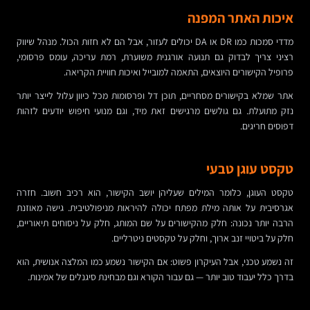
איכות האתר המפנה
מדדי סמכות כמו DR או DA יכולים לעזור, אבל הם לא חזות הכול. מנהל שיווק
רציני צריך לבדוק גם תנועה אורגנית משוערת, רמת עריכה, עומס פרסומי,
פרופיל הקישורים היוצאים, התאמה למובייל ואיכות חוויית הקריאה.
אתר שמלא בקישורים מסחריים, תוכן דל ופרסומות מכל כיוון עלול לייצר יותר
נזק מתועלת. גם גולשים מרגישים זאת מיד, וגם מנועי חיפוש יודעים לזהות
דפוסים חריגים.
טקסט עוגן טבעי
טקסט העוגן, כלומר המילים שעליהן יושב הקישור, הוא רכיב חשוב. חזרה
אגרסיבית על אותה מילת מפתח יכולה להיראות מניפולטיבית. גישה מאוזנת
הרבה יותר נכונה: חלק מהקישורים על שם המותג, חלק על ניסוחים תיאוריים,
חלק על ביטויי זנב ארוך, וחלק על טקסטים ניטרליים.
זה נשמע טכני, אבל העיקרון פשוט: אם הקישור נשמע כמו המלצה אנושית, הוא
בדרך כלל יעבוד טוב יותר — גם עבור הקורא וגם מבחינת סיגנלים של אמינות.