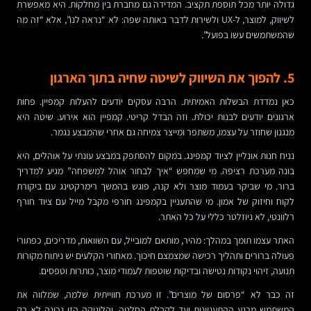
גדולה יותר מכל תוספת תקציב. המדידה גם מחברת בין מחלקות. היא מאפשרת
לשיווק, למוצר, ל-UX ולשירות לדבר באותה שפה: לא “נראה לנו”, אלא “זה מה
שהמשתמשים עשו בפועל”.
5. להפוך את השיווק לשיטה שחיה בתוך הארגון
כאן נמדדת הבשלות האמיתית. הרבה עסקים יודעים להעלות קמפיין. פחות
ארגונים יודעים לבנות יכולת. וזה הבדל קריטי. קמפיין הוא אירוע. שיטה היא
מנגנון שחוזר על עצמו, משתפר ומייצר צמיחה גם אחרי שהמבצע נגמר.
נניח חנות אונליין לציוד קמפינג. במקום להסתפק במבצע עונתי על אוהלים, היא
בונה מערכת רציפה. מי שמחפש “איך לבחור אוהל למשפחה” מגיע למדריך
ברור. מי שביקר בעמוד מוצר ולא קנה, פוגש בהמשך רימרקטינג עם ביקורת
לקוח וחיזוק של אמון. מי שהתעניין בקמפינג חורפי מקבל מייל עם ציוד חורף
רלוונטי, לא ניוזלטר כללי על כל האתר.
האתר עצמו תומך במהלך: מהיר, מותאם למובייל, עם השוואות, מדריכים, כפתורי
פעולה ברורים ותהליך רכישה שמצמצם חיכוך. מאחורי הקלעים יש ניתוח מקורות
תנועה, זיהוי נקודות נטישה ובדיקות שוטפות לעמודי מוצר, כותרות וטפסים.
זה כבר לא “פרסום של מוצרים”. זו מערכת חווייתית שלמה, שמלווה את
המשתמש מרגע ההתעניינות ועד לקבלת החלטה. והלוגיקה הזו נכונה לא רק