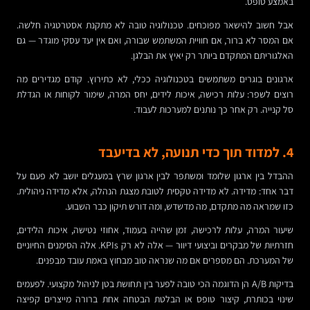
באמצע טופס.
אבל חשוב להישאר מפוכחים. טכנולוגיה טובה לא מתקנת אסטרטגיה חלשה.
אם המסר לא ברור, אם חוויית המשתמש שבורה, ואם אין יעד עסקי מוגדר — גם
האלגוריתם המתקדם ביותר רק יאיץ את הבלגן.
ארגונים בוגרים משתמשים בטכנולוגיה ככלי, לא כתירוץ. קודם מגדירים מה
רוצים לשפר: עלות רכישה, איכות לידים, יחס המרה, שימור לקוחות או הגדלת
סל קנייה. רק אחר כך נותנים למערכות לעבוד.
4. למדוד תוך כדי תנועה, לא בדיעבד
ההבדל בין ארגון שלומד ומשתפר לבין ארגון שרץ במעגלים יושב לא פעם על
דבר אחד: מדידה. לא מדידה טקסית לטובת מצגת הנהלה, אלא מדידה ניהולית.
כזו שמראה מה מתקדם, מה מדשדש, ומה דורש תיקון כבר השבוע.
שיעור המרה, עלות לרכישה, זמן שהייה בעמוד, אחוזי נטישה, איכות הלידים,
חזרתיות של מבקרים וביצועי דיוור — אלה לא רק KPIs. אלה הסימנים החיוניים
של המערכת. הם מספרים אם מה שנראה טוב מבחוץ באמת עובד מבפנים.
בדיקות A/B הן הדוגמה הכי טובה לפער בין תחושת בטן לניהול מקצועי. לפעמים
שינוי בכותרת, קיצור טופס או הבלטת הבטחה אחת ברורה מייצרים קפיצה