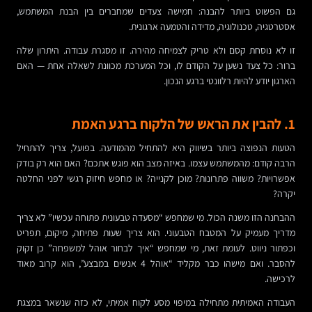
גם הפשוט ביותר להבנה: חמישה צעדים שמחברים בין הבנת המשתמש,
אסטרטגיה, טכנולוגיה, מדידה והטמעה ארגונית.
זו לא נוסחת קסם ולא טריק לצמיחה מהירה. זו מסגרת עבודה. היתרון שלה
ברור: כל צעד נשען על הקודם לו, וכל המערכת מכוונת לשאלה אחת — האם
הארגון יודע להיות רלוונטי ברגע הנכון.
1. להבין את הראש של הלקוח ברגע האמת
הטעות הנפוצה ביותר בשיווק היא להתחיל מהמודעה. בפועל, צריך להתחיל
הרבה קודם: מהמשתמש עצמו. באיזה מצב הוא פוגש אתכם? האם הוא רק בודק
אפשרויות? משווה פתרונות? מוכן לקנייה? או מחפש חיזוק רגשי לפני החלטה
יקרה?
ההבחנה הזו משנה הכול. מי שמחפש “מסעדה טבעונית פתוחה עכשיו” לא צריך
מדריך מעמיק על המטבח הטבעוני. הוא צריך שעות פתיחה, מיקום, תפריט
וכפתור ניווט. לעומת זאת, מי שמחפש “איך לבחור אוהל למשפחה” כן זקוק
להסבר. ואם מישהו כבר מקליד “אוהל 4 אנשים במבצע”, הוא קרוב מאוד
לרכישה.
העבודה האמיתית מתחילה במיפוי מסע לקוח אמיתי, לא כזה שנשאר במצגת