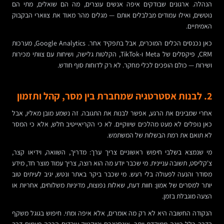
הנהלה. ארגונים שבודקים איפה אנשים עוצרים, מה הם שואלים, מתי הם
נוטשים, ואילו עמודים מבלבלים אותם — מגלים מהר מאוד את צווארי הבקבוק
האמיתיים.
כאן נכנסים הכלים המוכרים, אבל בתפקיד אחר. Google Analytics, מערכות
CRM, פיקסלים של Meta ו-TikTok, הקלטות גלישה, ושיחות עם צוותי מכירות
ושירות — כולם הופכים לכלי מחקר. לא רק לדוחות סוף חודש.
2. לבנות אסטרטגיה שמחברת בין מסר, קהל ותזמון
אחרי שמבינים את הרגע, אפשר לבנות את התגובה. זה נשמע מובן מאליו, אבל
כאן נופלים לא מעט מהלכים שיווקיים. לא כי הקריאייטיב חלש, אלא כי המסר
לא תואם את רמת הבשלות של המשתמש.
מי שנמצא בשלבי חיפוש ראשוניים צריך ערך: מדריך, השוואה, וידיאו קצר,
צ'קליסט, תשובה עניינית. מי שכבר יודע מה הוא רוצה, צריך עמוד מוצר חד, מידע
מסודר והנעה לפעולה בלי רעש. מי שכבר ביקר באתר ונטש, יגיב לעיתים טוב
יותר למסרים של אמון: חוות דעת, שאלות נפוצות, מדיניות משלוחים, אחריות או
הצעה מוגבלת בזמן.
הנקודה החשובה היא לא רק מה אומרים, אלא איפה ומתי. חיפוש בגוגל משקף