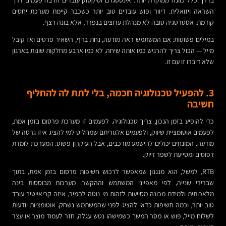
בדרך כלל כוונה ממוקדת יותר. אינסטגרם וטיקטוק עובדים הרבה פעמים דרך
השראה ויזואלית. דיוור ופוש עובדים טוב יותר כשכבר קיימת מערכת יחסים
קודמת. אסטרטגיה טובה לא מנהלת ערוצים בנפרד, אלא בונה רצף.
במילים פשוטות: אם המשתמש ראה מודעה, נחת בדף, השאיר פרטים ואז קיבל
מייל — הכול צריך להרגיש כמו אותה שיחה. לא כמו ארבע מחלקות שונות בארגון
שלא דיברו זו עם זו.
3. להפעיל טכנולוגיה חכמה, בלי לתת לה להחליף
חשיבה
כדי להופיע בזמן הנכון, צריך טכנולוגיה. לפעמים זו מערכת פרסום בזמן אמת,
לפעמים אוטומציית שיווק, ולפעמים אלגוריתם שמחליט למי להציג איזו גרסה של
מודעה. המונחים יכולים להישמע מורכבים, אבל העיקרון פשוט: המערכת לומדת
דפוסים ומסייעת לשפר דיוק.
RTB, למשל, הוא מנגנון שמאפשר לרכוש חשיפות פרסום בזמן אמת, בתוך
שברירי שנייה, לפי מאפייני המשתמש וההקשר. מערכות מבוססות בינה
מלאכותית ולמידת מכונה מסייעות לזהות מי נוטה להמיר, איזה קריאייטיב עובד
טוב יותר, וכמה חשיפות כדאי להציג לפני שהמשתמש נשחק. אוטומציות יודעות
לשלוח מייל, פוש או מסר המשך כשמישהו נטש עגלה, חזר לעמוד מוצר או עצר