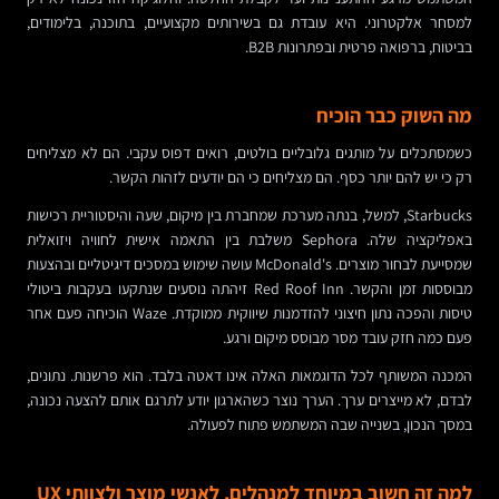
למסחר אלקטרוני. היא עובדת גם בשירותים מקצועיים, בתוכנה, בלימודים,
בביטוח, ברפואה פרטית ובפתרונות B2B.
מה השוק כבר הוכיח
כשמסתכלים על מותגים גלובליים בולטים, רואים דפוס עקבי. הם לא מצליחים
רק כי יש להם יותר כסף. הם מצליחים כי הם יודעים לזהות הקשר.
Starbucks, למשל, בנתה מערכת שמחברת בין מיקום, שעה והיסטוריית רכישות
באפליקציה שלה. Sephora משלבת בין התאמה אישית לחוויה ויזואלית
שמסייעת לבחור מוצרים. McDonald's עושה שימוש במסכים דיגיטליים ובהצעות
מבוססות זמן והקשר. Red Roof Inn זיהתה נוסעים שנתקעו בעקבות ביטולי
טיסות והפכה נתון חיצוני להזדמנות שיווקית ממוקדת. Waze הוכיחה פעם אחר
פעם כמה חזק עובד מסר מבוסס מיקום ורגע.
המכנה המשותף לכל הדוגמאות האלה אינו דאטה בלבד. הוא פרשנות. נתונים,
לבדם, לא מייצרים ערך. הערך נוצר כשהארגון יודע לתרגם אותם להצעה נכונה,
במסך הנכון, בשנייה שבה המשתמש פתוח לפעולה.
למה זה חשוב במיוחד למנהלים, לאנשי מוצר ולצוותי UX