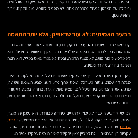
חשיפה. היום השיחה המקצועית עוסקת בהקשר, בכוונת משתמש, בפרסונליזציה
וביכולת של הארגון לפעול כמערכת אחת. לא מספיק להופיע מול הלקוח. צריך
להופיע נכון.
הבעיה האמיתית: לא עוד טראפיק, אלא יותר התאמה
קחו סיטואציה יומיומית: נהג עומד בפקק, הרמזור מתחלף עוד מעט, והוא נזכר
שהביטוח עומד להתחדש. הוא מחפש “ביטוח רכב מקיף השוואת מחירים”. הוא
לא מחפש סיפור מותג, לא מצגת תדמית, ובטח לא עמוד עמוס במלל. הוא רוצה
תשובה ברורה, מהירה ואמינה.
כאן בדיוק נפתח הפער בין שני עסקים שמתחרים על אותה הקלקה. הראשון
מעלה דף עמוס, ניסוח מעורפל וטופס ארוך מדי. השני מציג השוואה פשוטה,
מדגיש את ההבדלים בין המסלולים, ומציע פעולה אחת ברורה. במבט ראשון זו
נראית כמו החלטת קריאייטיב. בפועל, זו החלטה מערכתית: מי הבין טוב יותר את
כוונת המשתמש.
לכן שיווק דיגיטלי כבר לא יכול להתקיים כיחידה מבודדת. הוא נשען על מוצר,
שירות, תוכן, אנליטיקה, CRM, ולעיתים קרובות גם על החלטות תשתית של
בניית
אתרים
. אם האתר איטי, אם דף הנחיתה לא מחובר להבטחה שבמודעה, ואם אין
עקביות בין הערוצים — גם קמפיין מצוין יתקשה לייצר תוצאה עסקית אמיתית.