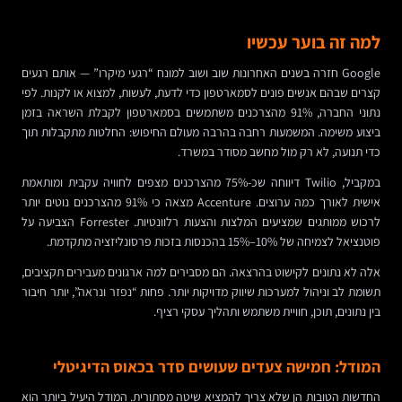
למה זה בוער עכשיו
Google חזרה בשנים האחרונות שוב ושוב למונח “רגעי מיקרו” — אותם רגעים
קצרים שבהם אנשים פונים לסמארטפון כדי לדעת, לעשות, למצוא או לקנות. לפי
נתוני החברה, 91% מהצרכנים משתמשים בסמארטפון לקבלת השראה בזמן
ביצוע משימה. המשמעות רחבה בהרבה מעולם החיפוש: החלטות מתקבלות תוך
כדי תנועה, לא רק מול מחשב מסודר במשרד.
במקביל, Twilio דיווחה שכ-75% מהצרכנים מצפים לחוויה עקבית ומותאמת
אישית לאורך כמה ערוצים. Accenture מצאה כי 91% מהצרכנים נוטים יותר
לרכוש ממותגים שמציעים המלצות והצעות רלוונטיות. Forrester הצביעה על
פוטנציאל לצמיחה של 10%–15% בהכנסות בזכות פרסונליזציה מתקדמת.
אלה לא נתונים לקישוט בהרצאה. הם מסבירים למה ארגונים מעבירים תקציבים,
תשומת לב וניהול למערכות שיווק מדויקות יותר. פחות “נפזר ונראה”, יותר חיבור
בין נתונים, תוכן, חוויית משתמש ותהליך עסקי רציף.
המודל: חמישה צעדים שעושים סדר בכאוס הדיגיטלי
החדשות הטובות הן שלא צריך להמציא שיטה מסתורית. המודל היעיל ביותר הוא