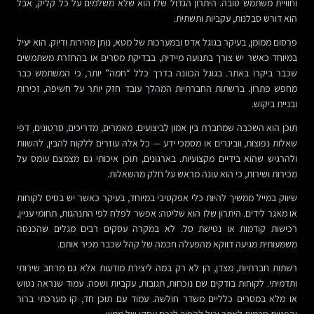
וחוויית משתמש טובה. היתרון הגדול שלו הוא שלא משלמים על כל קליק, אבל
הוא דורש סבלנות, עקביות ותשתית.
פרסום ממומן, בעיקר בגוגל אדס ובמערכות של מטא, נותן מהירות ודיוק. הוא יעיל
במיוחד כאשר יש צורך בתנועה מיידית, בבדיקת מסרים או בהחזרת משתמשים
שכבר ביקרו באתר. בגוגל הכוונה בדרך כלל “חמה” יותר, כי המשתמש כבר
מחפש פתרון. ברשתות החברתיות המהלך עובד חזק יותר על חשיפה, זכירות
ובניית ביקוש.
תוכן הוא השכבה שמחברת בין אמון לביצועים. מאמרים, מדריכים, סרטונים, דפי
שאלות נפוצות, וובינרים או מסמכי ידע — כל אלה עוזרים ללקוח להבין, להשוות
ולהרגיש שהוא בידיים מקצועיות. בארגונים, תוכן איכותי גם מצמצם עומס על
מכירות ושירות, כי הוא עונה מראש על חלק מהשאלות.
שיווק במייל ממשיך להיות כלי אפקטיבי במיוחד, בעיקר כאשר יש בסיס לקוחות
או מאגר לידים. היתרון שלו הוא שליטה: אפשר לפלח לפי התנהגות, תחומי עניין,
רכישות קודמות או נטישת סל. לא במקרה עסקים רבים מגלים שהכנסה
משמעותית מגיעה דווקא מהפעלה חכמה של קהל שכבר מכיר אותם.
רשתות חברתיות, מצדן, הן לא רק במה ליצירת מודעות אלא גם מרחב שירותי
ותדמיתי. לקוחות בודקים שם נוכחות, תגובות, עקביות ושפה. עמוד שנראה נטוש
או מלא במסרים כלליים משדר חולשה. עמוד עם תוכן חד, קו מערכתי ברור
והפניות חכמות לאתר יכול להפוך לנכס עסקי של ממש.