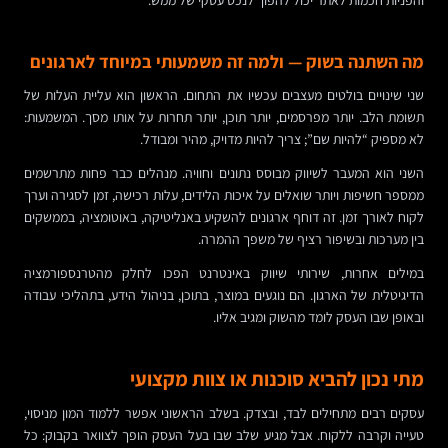
מה השתנה בשוק — ולמה זה משמעותי במיוחד לארגונים
שני שינויים בולטים מעצבים עכשיו את התחום. הראשון הוא עליית העלות של
תשומת הלב. יותר מפרסמים, יותר תוכן, יותר תחרות על אותו מסך. המשמעות:
לא מספיק “להיות שם”; צריך להיות מדויק, מהיר ומבודל.
השני הוא המעבר לשיווק מבוסס נתונים וחוויה. מנהלים כבר פחות מתרשמים
ממספר חשיפות ויותר שואלים על איכות הלידים, עלות רכישה, זמן לסגירה וערך
לקוח לאורך זמן. זה דוחף ארגונים להשקיע באנליטיקה, באוטומציה, בממשקים
בין מערכות ובשיפור רציף של משפך ההמרה.
במילים אחרות, שירותי שיווק באינטרנט הפכו לחלק מהטרנספורמציה
הדיגיטלית של הארגון. הם נוגעים במוצר, בתוכן, בניהול הידע, בתהליכי עבודה
ובאופן שבו העסק לומד מהשוק ומגיב אליו.
מתי נכון להביא סוכנות או צוות מקצועי
עסקים רבים מתחילים לבד, ובצדק. בשלב הראשוני אפשר ללמוד המון מניסוי,
טעייה וקרבה ללקוח. אבל מגיע שלב שבו בעל העסק הופך לצוואר בקבוק: כל