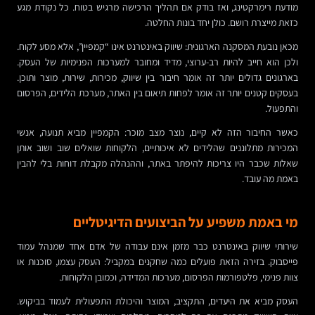
מודעת רימרקטינג, ואז בודק אם תהליך הרכישה מרגיש בטוח. כל נקודת מגע
כזאת מייצרת רושם. כולן יחד בונות החלטה.
מכאן נובעת המסקנה הארגונית: שיווק באינטרנט אינו “קמפיין”, אלא מסע לקוח.
ולכן הוא חייב להיות רב-ערוצי, מדיד ומחובר למערכות הפנימיות של העסק.
בארגונים גדולים יותר זה אומר חיבור בין שיווק, מכירות, שירות, מוצר ותוכן.
בעסקים קטנים יותר זה אומר לפחות תיאום בין האתר, מערכת הלידים, הפרסום
והתפעול.
כאשר החיבור הזה לא קיים, נוצר מצב מוכר: הקמפיין מביא תנועה, אנשי
המכירות מתלוננים שהלידים לא איכותיים, הלקוחות שואלים שוב ושוב אותן
שאלות שכבר היו צריכות להיפתר באתר, וההנהלה מקבלת דוחות בלי להבין
באמת מה עובד.
מי באמת משפיע על הביצועים הדיגיטליים
שירותי שיווק באינטרנט כבר מזמן אינם עבודה של אדם אחד שמנהל עמוד
פייסבוק. בזירה הזאת פועלים כמה שחקנים במקביל: העסק עצמו, סוכנות או
צוות פנימי, פלטפורמות הפרסום, מערכות המדידה, וכמובן הלקוחות.
העסק מביא את היעדים, התקציב, המוצר והיכולת התפעולית לעמוד בביקוש.