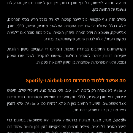
מודעה מחכה לאישור, כל דף תוכן נדחה, אין זמן לניתוח נתונים, והפעילות
נשענת על תחושת בטן.
בשלב הזה, גוף מקצועי יכול לייצר קפיצה. לא רק בגלל הידע בכלי הפרסום,
אלא בגלל היכולת לראות את התמונה המלאה: מסרים, עיצוב, SEO, תוכן,
אנליטיקה, אוטומציות ויחס המרה. היתרון האמיתי של סוכנות טובה אינו “לעשות
במקום העסק”, אלא לבנות שיטה, שקיפות וקצב עבודה.
הקריטריונים החשובים בבחירת סוכנות נשארים די עקביים: ניסיון רלוונטי,
שקיפות בדיווח, יכולת להסביר החלטות, גמישות לתקציב ולשלב שבו העסק
נמצא, וראייה מערכתית שמחברת בין שיווק לתוצאות עסקיות.
מה אפשר ללמוד מחברות כמו Airbnb ו-Spotify
Airbnb לא צמחה רק בזכות רעיון טוב. היא בנתה מנוע דיגיטלי שלם: חיפוש
ידידותי, דפי תוכן עשירים, SEO חזק ומערכת חווייתית שמפחיתה חוסר ודאות
אצל משתמשים. השיעור החשוב כאן הוא לא “להיות כמו Airbnb”, אלא להבין
כיצד מוצר, תוכן וחיפוש עובדים יחד.
Spotify, מנגד, מציגה מצוינות בהתאמה אישית. היא משתמשת בנתונים כדי
לייצר מסרים רלוונטיים, מיילים חכמים, נוטיפיקציות בזמן נכון וחוויות שמחזירות
משתמשים שוב ושוב. גם כאן, העיקרון רלוונטי לכל עסק: ככל שהמסר מדויק יותר