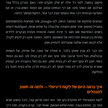
מיקום. בפועל, לפני כל אלה יש שלב מוקדם יותר: האם הצרכן בכלל עצר
אצלכם. אם האתר איטי, אם דף הנחיתה עמוס, אם המסר נשמע גנרי, או אם
המודעה מבטיחה דבר אחד והעמוד מציג דבר אחר, הלקוח ממשיך הלאה.
הנתונים מחזקים את התמונה הזאת. לפי Google, יותר ממחצית מהמשתמשים
במובייל נוטשים אתר שזמן הטעינה שלו עולה על שלוש שניות. HubSpot דיווחה
בשנים האחרונות שוב ושוב כי יצירת תנועה איכותית והמרת מבקרים ללידים
נותרות בין הבעיות המרכזיות של משווקים. כלומר, האתגר איננו רק להגיע לקהל,
אלא לבנות חוויה שלמה שמצליחה להחזיק אותו.
וזה כבר לא עניין שיווקי בלבד. זו שאלה של מוצר, של שירות, של תשתית
טכנולוגית, ושל ניהול ארגוני. אתר איטי הוא לא רק בעיית UX. הוא גם הפסד
כספי. תוכן לא עקבי הוא לא רק בעיית מותג. הוא גם כשל בהעברת ידע. קמפיין
שמביא טראפיק לדף לא ממיר חושף לא רק בעיית מדיה, אלא בעיית חיבור בין
מחלקות.
איך נראה היום של לקוח דיגיטלי — ולמה זה חשוב
למנהלים
לקוח פוטנציאלי לא מתקדם בקו ישר. הוא רואה סרטון קצר, נזכר במותג שבוע
אחר כך, מחפש בגוגל, פותח שלוש תוצאות, שואל חבר, קורא ביקורת, חוזר דרך