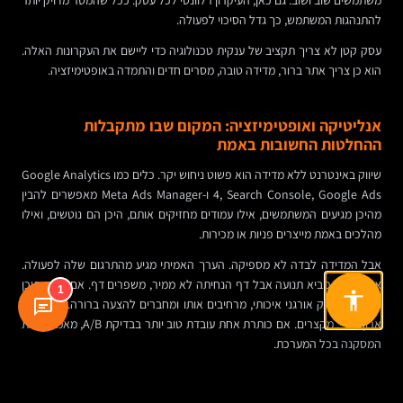
להתנהגות המשתמש, כך גדל הסיכוי לפעולה.
עסק קטן לא צריך תקציב של ענקית טכנולוגיה כדי ליישם את העקרונות האלה.
הוא כן צריך אתר ברור, מדידה טובה, מסרים חדים והתמדה באופטימיזציה.
אנליטיקה ואופטימיזציה: המקום שבו מתקבלות
ההחלטות החשובות באמת
שיווק באינטרנט ללא מדידה הוא פשוט ניחוש יקר. כלים כמו Google Analytics
4, Search Console, Google Ads ו-Meta Ads Manager מאפשרים להבין
מהיכן מגיעים המשתמשים, אילו עמודים מחזיקים אותם, היכן הם נוטשים, ואילו
מהלכים באמת מייצרים פניות או מכירות.
אבל המדידה לבדה לא מספיקה. הערך האמיתי מגיע מהתרגום שלה לפעולה.
אם קמפיין מביא תנועה אבל דף הנחיתה לא ממיר, משפרים דף. אם עמוד תוכן
1
מביא טראפיק אורגני איכותי, מרחיבים אותו ומחברים להצעה ברורה. אם טופס
ארוך מדי, מקצרים. אם כותרת אחת עובדת טוב יותר בבדיקת A/B, מאמצים את
המסקנה בכל המערכת.
כאן נמצא היתרון הגדול של הדיגיטל לעומת ערוצים מסורתיים: אפשר לבדוק,
ללמוד ולשנות מהר. לא פעם שינוי קטן בכפתור, בהוכחת אמון או בניסוח ההצעה