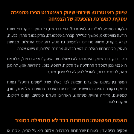
שיווק באינטרנט: שירותי שיווק באינטרנט הפכו מתמיכה
עסקית למערכת ההפעלה של הצמיחה
הלקוח הממוצע לא “נכנס לאינטרנט”. הוא כבר שם, כל הזמן. בבוקר הוא פותח
הודעה בוואטסאפ, ממשיך לגלילה קצרה באינסטגרם, בודק בגוגל פתרון לבעיה,
קורא ביקורת, משווה מחירים, ולפעמים גם נוטש רגע לפני התשלום. מבחינת
העסק, כל התחנות האלה הן רגעי הכרעה. מבחינת הלקוח, זו פשוט שגרה.
כאן בדיוק נבחן שיווק באינטרנט. לא בשאלה אם העסק “נמצא ברשת”, אלא אם
הוא בנוי נכון למסלול ההחלטה של הלקוח: להופיע בזמן, להיראות אמין, להיטען
מהר, להסביר ברור, ולהוביל לפעולה בלי חיכוך מיותר.
הפער בין עסקים שמייצרים תוצאות לבין כאלה שרק “עושים דיגיטל” נפתח
בדיוק בנקודה הזאת. הראשונים עובדים עם מערכת מתואמת של אתר, תוכן,
קמפיינים, מדידה וחוויית משתמש. האחרים מעלים פוסטים, קונים קליקים,
ומקווים לטוב.
האמת הפשוטה: התחרות כבר לא מתחילה במוצר
עסקים רבים עדיין בטוחים שהתחרות המרכזית שלהם היא על מחיר, איכות או