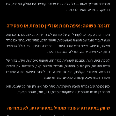
מכבידים ותהליך פשוט — כל אלה אינם פרטים קטנים. הם החלק שמכריע אם
ההשקעה במדיה תהפוך להכנסה.
דוגמה פשוטה: איפה חנות אונליין מנצחת או מפסידה
ניקח חנות איקומרס. לקוח לוחץ על מודעה למוצר שראה באינסטגרם. אם הוא
מגיע לעמוד מוצר עם תמונות מטושטשות, תיאור חלקי, מחיר שלא ברור אם כולל
משלוח, וחיפוש פנימי שלא עובד היטב — המכירה בסיכון. לא בגלל שהמוצר
גרוע, אלא משום שהמערכת לא תמכה בהחלטה.
לעומת זאת, חנות שמציגה קטגוריות מסודרות, תמונות איכותיות, מידע ברור על
מלאי ומשלוח, ביקורות משתמשים, ותהליך תשלום קצר, מצמצמת את נקודות
הנטישה. מאחורי הקלעים, היא גם תיבנה נכון למנועי חיפוש: מבנה עמודים
מסודר, תגיות מטא, קישורים פנימיים ומהירות טובה.
כאן נכנסת שוב נקודת המבט המערכתית. אתר כזה אינו רק פרויקט עיצובי. הוא
מחבר בין חוויית משתמש, ארכיטקטורת מידע, SEO, תוכן, מסחר ותפעול.
שיווק באינטרנט שעובד מתחיל באסטרטגיה, לא במודעה