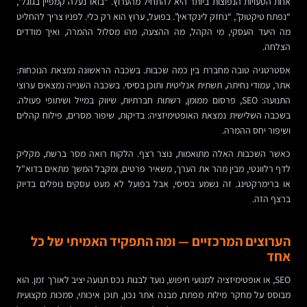
אחת הטעויות הנפוצות ביותר היא להתחיל מהערוץ. “בואו נעלה קמפיין בגוגל”,
“נפתח טיקטוק”, “נחזק לינקדאין”. בפועל, ערוץ הוא רק כלי. לפניו צריך להחליט
מה היעד העסקי, מי הקהל, מה ההצעה, מהו מסלול ההמרה, ואיך מודדים
הצלחה.
אסטרטגיה טובה מחברת בין כמה שכבות. בשכבה הראשונה נמצאת הנוכחות:
אתר, עמודי נחיתה, תשתית אנליטית ותוכן בסיסי. בשכבה השנייה נמצאים ערוצי
התנועה: SEO, פרסום ממומן, רשתות חברתיות, שיווק במייל ושיתופי פעולה.
בשכבה השלישית נמצאת האופטימיזציה: בדיקות, שיפור מסרים, פילוח קהלים
ושיפור יחס ההמרה.
כאשר השכבות האלה מתואמות, נוצר רצף. הלקוח רואה מסר ברשת, מקליק
לדף רלוונטי, מבין מהר את הערך, משאיר פרטים, ומקבל המשך מתאים בדוא"ל
או ברימרקטינג. זה נשמע בסיסי, אבל בפועל לא מעט עסקים נופלים בדיוק
ברצף הזה.
הערוצים המרכזיים — ומה התפקיד האמיתי של כל
אחד
SEO, או אופטימיזציה למנועי חיפוש, נועד לבנות נכס תנועה יציב לאורך זמן. הוא
מבוסס על מחקר מילות מפתח, מבנה אתר נכון, תוכן איכותי, סמכות מקצועית