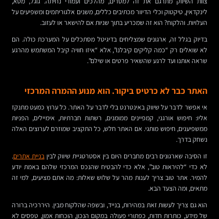
צוות השיווק מתרגם את זה למסרים, מהלכים ועמודי נחיתה. גוגל, מטא,
לינקדאין, טיקטוק וכלי הדיוור מכתיבים כללים, משנים אלגוריתמים ומשפיעים על
העלויות. והלקוח? הוא זה שמכריע בתוך שניות אם להישאר או לעזוב.
בדיוק בגלל זה, ארגונים שמצליחים בדיגיטל מסתכלים על המערכת כולה. הם
לא שואלים רק “כמה קליקים קיבלנו”, אלא “איזו חוויה קיבל המשתמש מהרגע
שראה אותנו ועד לרגע שהשאיר פרטים או שילם”.
האתר כבר לא כרטיס ביקור. הוא מנוע ההמרה המרכזי
אי אפשר לדבר על שיווק באינטרנט בלי לדבר על האתר. כל ערוץ כמעט מתנקז
אליו: חיפוש אורגני, קמפיינים ממומנים, רשתות חברתיות, אימיילים, הפניות
ממשפיענים, חיפוש מותגי. אם האתר חלש, כל התקציב שמוזרם לערוצים האלה
נשחק בדרך.
זו הסיבה שארגונים רבים מחברים היום בין אסטרטגיית שיווק לבין
בניית אתרים
.
לא כדי “להיראות טוב”, אלא כדי להבטיח שהנכס המרכזי שלהם באמת יודע
להמיר. אתר טוב צריך לענות מהר על שלוש שאלות: מה אתם מציעים, למי זה
מתאים, ומה הצעד הבא.
הוא גם צריך לעשות זאת במהירות, בנייד, ובשפה שהלקוח מבין. היררכיה ברורה
של מידע, כותרות חדות, כפתורי פעולה במקום הנכון, הוכחות אמון, טפסים לא