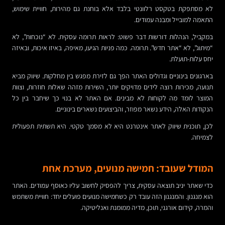
לא מסתפקת בטקסט רלוונטי בלבד אלא בוחנת גם מהירות, חוויית שימוש,
התאמה למובייל ומבנה עמודים.
במקביל, הנהלות דורשות דבר פשוט: לראות תרומה עסקית. לא “נוכחות”, לא
“מיתוג”, לא “אתר חדש”. תרומה. כמה פניות הגיעו, מאיפה, באיזו איכות, ובאיזה
יחס עלות-תועלת.
בארגונים בינוניים וגדולים האתר הפך גם לזירת מפגש בין מחלקות. שיווק מביא
תנועה, מכירות רוצה לידים מדויקים יותר, השירות מזהה שאלות חוזרות, וצוות
המוצר לומד מה לקוחות לא מבינים. אם האתר לא בנוי כך שיחבר בין כל
הנקודות האלה, הידע נשאר מפוזר, והביצועים נשארים בינוניים.
לכן, תוכנית שיווק לאתר אינטרנט היא לא מסמך טקטי. היא תשתית תפעולית
לצמיחה.
המודל שעובד: חמישה מנועים, מערכת אחת
כדי שאתר יניב תוצאה עסקית, צריך להפסיק לחשוב עליו כאוסף עמודים. האתר
הוא מנגנון. והמנגנון הזה עובד רק כשחמישה מנועים פועלים יחד: חוויית משתמש
והמרה, קידום אורגני, תוכן, מדיה ממומנת ואנליטיקה.