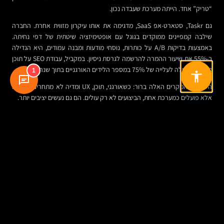
“טריק” אחד. הייתה מערכת שעבדה נכון.
גם Taskr, סטארט-אפ SaaS, מדגימה את אותו עיקרון מזווית אחרת. החברה
שילבה קמפיינים ממוקדים בגוגל עם אופטימיזציה שיטתית של דפי נחיתה.
באמצעות בדיקות A/B על כותרות, נוסחי מודעות ומבנה עמודים, היא הגדילה
ב-55% את שיעור ההמרה להרשמה לגרסת ניסיון. במקביל, עבודת SEO על תוכן
מקצועי הובילה לעלייה של 75% במספר הלידים האורגניים בתוך שנה.
1
השיעור מהמקרים האלה ברור: כשאורגני, תוכן, UX ומדיה לא מתחרים זה בזה
אלא פועלים כמערכת אחת, הביצועים לא רק עולים. הם גם נעשים יציבים יותר.
איך נראית בפועל תוכנית שיווק לאתר אינטרנט
ארגונים שמצליחים עם האתר שלהם לא מתחילים בטקסט, לא בעיצוב ולא בכלי
פרסום. הם מתחילים מהגדרה עסקית. מה בדיוק רוצים להשיג: יותר לידים? יותר
דמואים? קיצור מחזור מכירה? הגדלת מכירות אונליין? חדירה לשוק חדש?
רק אחרי שמגדירים מטרות, ממפים קהלי יעד ומבינים את מסעות הלקוח, בונים
את השכבות התומכות: עמודי האתר, מבנה התוכן, מסלולי ההמרה, הקידום
האורגני והקמפיינים.
ואז מגיע שלב שרבים מדלגים עליו: התחזוקה האמיתית. מדידה שוטפת, שיפור