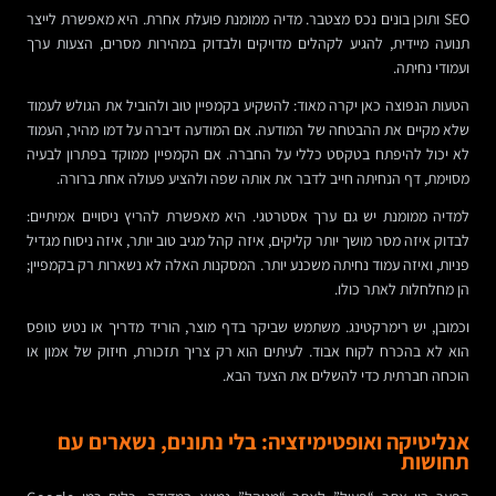
SEO ותוכן בונים נכס מצטבר. מדיה ממומנת פועלת אחרת. היא מאפשרת לייצר
תנועה מיידית, להגיע לקהלים מדויקים ולבדוק במהירות מסרים, הצעות ערך
ועמודי נחיתה.
הטעות הנפוצה כאן יקרה מאוד: להשקיע בקמפיין טוב ולהוביל את הגולש לעמוד
שלא מקיים את ההבטחה של המודעה. אם המודעה דיברה על דמו מהיר, העמוד
לא יכול להיפתח בטקסט כללי על החברה. אם הקמפיין ממוקד בפתרון לבעיה
מסוימת, דף הנחיתה חייב לדבר את אותה שפה ולהציע פעולה אחת ברורה.
למדיה ממומנת יש גם ערך אסטרטגי. היא מאפשרת להריץ ניסויים אמיתיים:
לבדוק איזה מסר מושך יותר קליקים, איזה קהל מגיב טוב יותר, איזה ניסוח מגדיל
פניות, ואיזה עמוד נחיתה משכנע יותר. המסקנות האלה לא נשארות רק בקמפיין;
הן מחלחלות לאתר כולו.
וכמובן, יש רימרקטינג. משתמש שביקר בדף מוצר, הוריד מדריך או נטש טופס
הוא לא בהכרח לקוח אבוד. לעיתים הוא רק צריך תזכורת, חיזוק של אמון או
הוכחה חברתית כדי להשלים את הצעד הבא.
אנליטיקה ואופטימיזציה: בלי נתונים, נשארים עם
תחושות