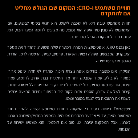
חוויית משתמש ו-CRO: המקום שבו הגולש מחליט
אם להתקדם
חוויית משתמש טובה היא לא שכבת ליטוש. היא תנאי בסיסי לביצועים. אם
המשתמש לא מבין מיד איפה הוא נמצא, מה מציעים לו ומה הצעד הבא, הוא
עוזב. במובייל זה קורה אפילו מהר יותר.
כאן נכנס CRO, אופטימיזציית המרה. המטרה שלה פשוטה: להגדיל את מספר
המבקרים שמבצעים פעולה רצויה. השארת פרטים, קנייה, הרשמה לדמו, הורדת
מסמך או קביעת שיחה.
העיקרון אינו מסובך. בודקים איפה נוצרת חיכוך. כותרת לא חדה. טופס ארוך.
כפתור לא בולט. עמוד שמבקש יותר מדי החלטות בבת אחת. לדוגמה, עמוד
שירות טוב עם מסר מדויק יכול להפסיד לידים רק כי הטופס כולל שמונה שדות.
קיצור לשלושה שדות, הוספת עדות לקוח ליד הכפתור וחידוד ההצעה יכולים
לשנות את התוצאה בלי לגעת במוצר עצמו.
Forrester דיווחה בעבר כי השקעה בחוויית משתמש עשויה להניב החזר
משמעותי מאוד, עד פי ארבעה במקרים מסוימים. המספר המדויק משתנה מארגון
לארגון, אבל המסקנה יציבה: UX טוב אינו קוסמטי. הוא משפיע ישירות על
הכנסות.