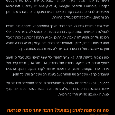
הפער בין אתר “פעיל” לאתר “מנוהל” נמצא במדידה. כלים כמו Google
Analytics 4, Google Search Console, Hotjar או Microsoft Clarity
מאפשרים להבין מה באמת קורה: מאיפה הגיעו המבקרים, מה הם עושים, היכן
הם נתקעים, ואילו מסלולים מובילים להמרה.
אבל איסוף נתונים לבדו לא פותר דבר. הערך האמיתי מגיע כשמתרגמים נתונים
להחלטות. אם עמוד מסוים מקבל הרבה כניסות אך כמעט לא מייצר פניות, אולי
הכוונה של המשתמש לא תואמת את התוכן. אם יש הרבה לחיצות על כפתור אבל
מעט שליחת טפסים, ייתכן שהטופס יוצר חיכוך. אם קמפיין מביא הרבה תנועה
וזמן שהייה נמוך, אולי ההבטחה במודעה לא עומדת במה שמחכה בדף.
כאן נכנסות בדיקות A/B. לא צריך להפוך כל שינוי לניסוי ענק, אבל כן חשוב
לאמץ תרבות של בדיקה. כותרת מול כותרת, CTA מול CTA, טופס קצר מול
ארוך, סדר מקטעים שונה, או הוספת עדויות לקוח במקום הנכון. ארגונים
שעובדים כך לא משפרים את האתר פעם בשנה. הם משפרים אותו כל הזמן.
HubSpot מצאה שחברות שמבצעות אופטימיזציית המרה מתמשכת מדווחות על
שיפור בהכנסות ביחס לחברות שלא עושות זאת. המסר פשוט: האתר אינו קובץ
סגור. הוא מנגנון שדורש תחזוקה חכמה.
מה זה משנה לארגון בפועל? הרבה יותר ממה שנראה