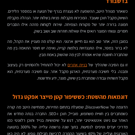
בדשבורד
כשאתר מנוהל היטב, ההשפעה לא נעצרת בגרף של תנועה או במספר הלידים.
השיווק מקבל תוכן שעובד. המכירות מקבלות פניות בשלות יותר. הנהלה מקבלת
תמונה ברורה יותר של מקורות הצמיחה. שירות לקוחות מזהה אילו הסברים
חסרים. וצוותי המוצר רואים אילו שאלות חוזרות שוב ושוב בשוק.
במובן הזה, אתר טוב הוא גם חיישן ארגוני. הוא קולט מה מעניין את הקהל, מה
לא ברור במסר, אילו התנגדויות בולמות קנייה, ואיפה יש חוסר התאמה בין מה
שהחברה חושבת שהיא אומרת לבין מה שהשוק באמת מבין.
זו גם הסיבה שתהליך של
בניית אתרים
לא יכול להתחיל ולהסתיים רק בעיצוב
ומבנה. בלי חשיבה מערכתית, הארגון מקבל אתר. עם חשיבה מערכתית, הוא
מקבל תשתית עבודה שמחברת בין שיווק, מוצר, ידע וחדשנות.
דוגמאות מהשטח: כששיפור קטן מייצר אפקט גדול
הדוגמה של DiscoverNow, שפועלת בתחום התיירות, ממחישה היטב מה קורה
כשמחברים בין חוויית משתמש, מובייל, תוכן ו-SEO. החברה בנתה מחדש את
האתר עם ניווט אינטואיטיבי יותר, דגש על שימושיות בנייד ותוכן רלוונטי כמו
מדריכי יעדים וטיפים לנסיעות. בתוך שנה נרשמה עלייה של 300% בתנועה
האורגנית ועלייה של 40% בשיעור ההמרה לרכישת חבילות נופש. לא היה כאן