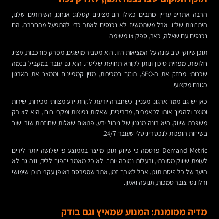
הרבה אתרים עדיין כותבים כאילו הם מציגים קטלוג: אנחנו, השירותים שלנו,
היתרונות שלנו. אבל משתמשים לא נכנסים לאתר כדי להתפעל מהחברה. הם
נכנסים עם שאלה, כאב, ספק או משימה.
תוכן שיווקי טוב עונה על המציאות הזו. הוא מסביר מושגים, מפרק מורכבות, מציג
חלופות, מפחית סיכון ונותן לקורא תחושת שליטה. הוא גם עובד במקביל בכמה
שכבות: מחזק את ה-SEO, תומך במכירות, מזין קמפיינים וממצב את הארגון
כגורם מקצועי.
כאן יש גם ממד ארגוני מעניין. כשחברה יודעת לקחת ידע מצוותי מכירות, שירות
ומוצר ולהפוך אותו למאמרים, מדריכים, שאלות נפוצות ומקרי בוחן, היא לא רק
משפרת שיווק. היא בונה מנגנון של ניהול ידע. פתאום שאלות שחוזרות שוב ושוב
בשיחות הופכות לנכס דיגיטלי שעובד 24/7.
Demand Metric פרסמה כי שיווק תוכן מייצר בממוצע פי שלושה יותר לידים
לעומת שיווק מסורתי, ובעלות נמוכה יותר. לא כל מאמר יהפוך לליד, וזה גם לא
היעד של כל פיסת תוכן. אבל לאורך זמן, אתר שמפרסם באופן עקבי תוכן שימושי
ורלוונטי צובר סמכות, תנועה ואמון.
מדיה ממומנת: המנוע שמאיץ וגם בודק