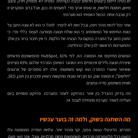
יש נטייה לייחס ביצועים חלשים לבעיה נקודתית: כותרת לא מספיק חדה, עיצוב
מיושן, תמונות חלשות, או טופס ארוך מדי. לפעמים זה נכון, אבל ברוב המקרים זו
רק שכבה אחת. הכשל האמיתי הוא מערכתי.
אתר יכול להיות מהיר ויפה, ובכל זאת לא להמיר. למה? כי הוא לא עונה היטב על
כוונת החיפוש של המשתמש. כי הוא שולח תנועה ממודעה לעמוד כללי מדי. כי
התוכן כתוב על החברה במקום על הבעיה של הלקוח. כי אין חיבור ברור בין שלב
ההתעניינות הראשוני לבין שלב ההחלטה.
הנתונים מחזקים את התמונה הזו. לפי HubSpot, 61% מהמשווקים מדווחים
שיצירת תנועה ולידים איכותיים היא האתגר השיווקי המרכזי שלהם. 43% מציינים
ששיפור שיעורי ההמרה הוא קושי משמעותי. אלה לא מספרים של ארגונים
“חלשים”; זו תמונת שוק. גם חברות טובות מתקשות כשאין סינכרון בין תוכן, SEO,
חוויית משתמש, מדיה ונתונים.
וזה בדיוק ההבדל בין אתר כפרויקט לאתר כמערכת. פרויקט מסתיים ביום
העלייה לאוויר. מערכת מתחילה לעבוד אז.
מה השתנה בשוק, ולמה זה בוער עכשיו
המרחב הדיגיטלי נעשה צפוף, יקר ומהיר יותר. עלויות המדיה הממומנת עלו
כמעט בכל פלטפורמה מרכזית. משתמשים פחות סבלניים. וגוגל, יותר מאי פעם,