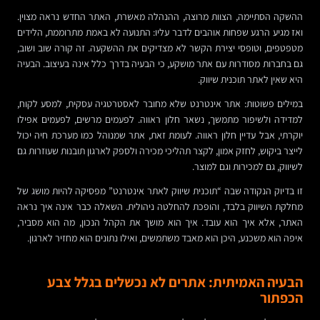
ההשקה הסתיימה, הצוות מרוצה, ההנהלה מאשרת, האתר החדש נראה מצוין.
ואז מגיע הרגע שפחות אוהבים לדבר עליו: התנועה לא באמת מתרוממת, הלידים
מטפטפים, וטופסי יצירת הקשר לא מצדיקים את ההשקעה. זה קורה שוב ושוב,
גם בחברות מסודרות עם אתר מושקע, כי הבעיה בדרך כלל אינה בעיצוב. הבעיה
היא שאין לאתר תוכנית שיווק.
במילים פשוטות: אתר אינטרנט שלא מחובר לאסטרטגיה עסקית, למסע לקוח,
למדידה ולשיפור מתמשך, נשאר חלון ראווה. לפעמים מרשים, לפעמים אפילו
יוקרתי, אבל עדיין חלון ראווה. לעומת זאת, אתר שמנוהל כמו מערכת חיה יכול
לייצר ביקוש, לחזק אמון, לקצר תהליכי מכירה ולספק לארגון תובנות שעוזרות גם
לשיווק, גם למכירות וגם למוצר.
זו בדיוק הנקודה שבה “תוכנית שיווק לאתר אינטרנט” מפסיקה להיות מושג של
מחלקת השיווק בלבד, והופכת להחלטה ניהולית. השאלה כבר אינה איך נראה
האתר, אלא איך הוא עובד. איך הוא מושך את הקהל הנכון, מה הוא מסביר,
איפה הוא משכנע, היכן הוא מאבד משתמשים, ואילו נתונים הוא מחזיר לארגון.
הבעיה האמיתית: אתרים לא נכשלים בגלל צבע
הכפתור