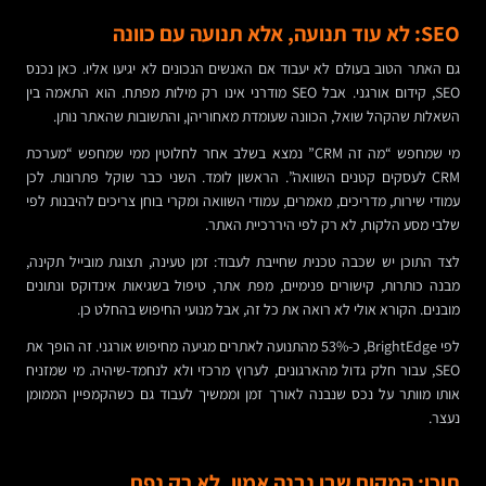
SEO: לא עוד תנועה, אלא תנועה עם כוונה
גם האתר הטוב בעולם לא יעבוד אם האנשים הנכונים לא יגיעו אליו. כאן נכנס
SEO, קידום אורגני. אבל SEO מודרני אינו רק מילות מפתח. הוא התאמה בין
השאלות שהקהל שואל, הכוונה שעומדת מאחוריהן, והתשובות שהאתר נותן.
מי שמחפש “מה זה CRM” נמצא בשלב אחר לחלוטין ממי שמחפש “מערכת
CRM לעסקים קטנים השוואה”. הראשון לומד. השני כבר שוקל פתרונות. לכן
עמודי שירות, מדריכים, מאמרים, עמודי השוואה ומקרי בוחן צריכים להיבנות לפי
שלבי מסע הלקוח, לא רק לפי היררכיית האתר.
לצד התוכן יש שכבה טכנית שחייבת לעבוד: זמן טעינה, תצוגת מובייל תקינה,
מבנה כותרות, קישורים פנימיים, מפת אתר, טיפול בשגיאות אינדוקס ונתונים
מובנים. הקורא אולי לא רואה את כל זה, אבל מנועי החיפוש בהחלט כן.
לפי BrightEdge, כ-53% מהתנועה לאתרים מגיעה מחיפוש אורגני. זה הופך את
SEO, עבור חלק גדול מהארגונים, לערוץ מרכזי ולא לנחמד-שיהיה. מי שמזניח
אותו מוותר על נכס שנבנה לאורך זמן וממשיך לעבוד גם כשהקמפיין הממומן
נעצר.
תוכן: המקום שבו נבנה אמון, לא רק נפח