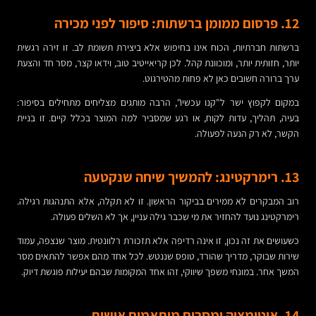
12. פרסום ממומן ברשתות: סיפור לפני מכירה
ברשתות חברתיות, הכוח אינו בחיפוש אלא ביצירת תשומת לב. זו זירה רגשית
יותר, חזותית יותר, ומוכוונת קהל. לכן קריאייטיב טוב, וידאו קצר, מסר חד והצעת
ערך ברורה חשובים כאן לא פחות מהטירגוט.
במקום לקפוץ ישר ל"קנו עכשיו", הרבה מותגים מצליחים מתחילים בסיפור:
בעיה, תהליך, עדות לקוח, או רגע שמסביר למה המוצר בכלל קיים. זו בניית
הקשר, לא רק הנעה לפעולה.
13. רימרקטינג: להמשיך שיחה שנקטעה
רוב המבקרים לא ממירים בביקור הראשון. זו לא תקלה, אלא התנהגות רגילה.
רימרקטינג נועד להחזיר את מי שכבר גילה עניין, אך לא השלים פעולה.
כשעושים את זה נכון, זו אינה רדיפה אלא תזכורת רלוונטית. מוצר שנצפה, עמוד
שירות שבוקר, מדריך שהורד, טופס שננטש. לכל אחד מהם אפשר להתאים מסר
המשך אחר. במונחי משפך שיווקי, זהו אחד המקומות שבהם יעילות פוגשת דיוק.
14. אוטומציה ומסרים מותאמים אישית