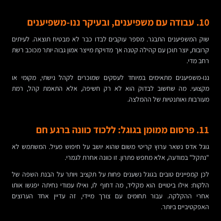
10. עבודה עם משפיענים, ובעיקר ננו-משפיענים
שוק המשפיענים התבגר. מספר עוקבים לבדו כבר לא מבטיח תוצאה. לעיתים
קרובות, יוצר תוכן עם קהילה קטנה אך מדויקת מייצר אמון גבוה יותר מכוכב רשת
רחב מדי.
ננו-משפיענים מתאימים במיוחד לעסקים שמוכרים לקהל נישתי, מקומי או
מקצועי. מה שחשוב לבדוק הוא לא רק חשיפה, אלא התאמת קהל, רמת
מעורבות ואותנטיות של ההמלצה.
11. פרסום ממומן בגוגל: ללכוד כוונה ברגע חם
גוגל אדס נשאר ערוץ קריטי משום שהוא יושב על חיפוש פעיל. המשתמש לא
"נתקל" במודעה, אלא מחפש פתרון. זו כוונה אחרת לגמרי.
לכן קמפיינים טובים בגוגל נשענים פחות על תקציב ויותר על הבנת השפה של
הלקוח: אילו ביטויים הוא מקליד, מה דחוף לו, ואילו עמודי נחיתה יפגשו אותו
אחרי ההקלקה. עבור תחומים עם צורך מיידי, זה עדיין אחד הערוצים
האפקטיביים ביותר.