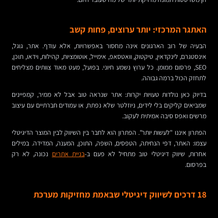
האתגר המרכזי: יותר ערוצים, פחות קשב
הבעיה של רוב הארגונים אינה מחסור באפשרויות, אלא עודף. אתר, גוגל,
אינסטגרם, לינקדאין, טיקטוק, וואטסאפ, אימייל, אוטומציות, קהילות, וידאו, תוכן,
SEO, פרסום ממומן. כל ערוץ נשמע חיוני. בפועל, מעט מאוד צוותים מצליחים
לתחזק הכול ברמה גבוהה.
בדיוק כאן נולדות טעויות יקרות: אתר שנראה טוב אבל לא ממיר, קמפיינים
שמביאים קליקים בלי לידים, ניוזלטר שלא נפתח, או עמודים חברתיים עם עיצוב
מרשים ואפס סיבה אמיתית לעקוב.
הפתרון איננו "לעשות יותר". הפתרון הוא לחבר בין השיווק לבין המוצר הדיגיטלי
עצמו: האתר, דפי הנחיתה, הטפסים, השפה, התוכן, המענה, המדידה. במילים
אחרות, שיווק דיגיטלי טוב מתחיל לא פעם ב-
בניית אתרים
נכונה, לא רק
בפרסום.
18 דרכים לשיווק דיגיטלי שבאמת מחזיקות מערכת