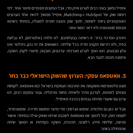
אימייל נחשב בעיני רבים לערוץ ותיק מדי, אבל הנתונים מספרים סיפור אחר. לפי
דוחות שוק של HubSpot ו-Mailchimp, אימייל ממשיך להיות אחד הערוצים
האפקטיביים ביותר לשימור, חינוך שוק והנעה חוזרת לפעולה, במיוחד כשהוא
מבוסס סגמנטציה ולא דיוור המוני עיוור.
היתרון המרכזי ברור: זו רשימה בבעלותכם. לא תלויה באלגוריתם, לא נבלעת
בפיד, ולא דורשת תקציב מדיה בכל שליחה. כשעושים את זה נכון, ניוזלטר אינו
עלון מבצעים. הוא הופך לערוץ מערכתי: עדכונים, תובנות, סיפורי לקוח, השקה,
והזמנה חכמה לצעד הבא.
5. וואטסאפ עסקי: הערוץ שהשוק הישראלי כבר בחר
מעט פלטפורמות משקפות את התרבות העסקית בישראל כמו וואטסאפ. לקוחות
מצפים לזמינות, לעדכון מהיר ולשיחה פחות פורמלית. עבור עסקים רבים, זהו
ערוץ עם שיעורי פתיחה גבוהים בהרבה מאימייל.
אבל יש כאן גם מלכודת. שימוש אגרסיבי מדי מייצר תחושת חדירה. שימוש מדוד,
לעומת זאת, יכול להפוך את וואטסאפ לשכבת שירות ושיווק יעילה במיוחד: אישור
פגישה, שליחת מידע רלוונטי, תזכורת, השקה נקודתית או המשך שיחה
שהתחילה באתר.