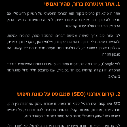
1. אתר אינטרנט ברור, מהיר ואנושי
אתר הוא לא רק כרטיס ביקור. הוא המרכז התפעולי של השיווק הדיגיטלי. אם
מבקר לא מבין בתוך שניות מה אתם מציעים, למי זה מתאים ומה הצעד הבא,
הקמפיין הכי טוב בעולם יעבוד קשה מדי.
לכן אתר טוב צריך לעשות שלושה דברים: להסביר מהר, להוכיח אמינות,
ולאפשר פעולה בלי חיכוך. דוגמאות לקוחות, צילומי מסך, מקרי בוחן קצרים,
שאלות נפוצות, כפתורי פעולה בולטים וזמני טעינה סבירים הם לא קישוט. הם
מנגנון המרה.
לפי Google, עיכוב במהירות טעינת עמוד פוגע ישירות בחוויית המשתמש ובסיכויי
ההמרה. זו נקודה קריטית במיוחד במובייל, שבו מתבצע חלק גדול מהגלישה
בישראל.
2. קידום אורגני (SEO) שמבוסס על כוונת חיפוש
SEO אינו קסם ואינו תרגיל טכני חד-פעמי. זו עבודת עומק שמחברת בין תוכן,
מבנה אתר, מהירות, סמכות וקהל. ארגונים שמנסים להתחרות רק על ביטויים
רחבים כמו "שיווק דיגיטלי" מגלים מהר מאוד כמה יקר המאבק הזה.
לעומת זאת, ביטויי זנב ארוך מייצרים הזדמנות אמיתית. למשל, לא "עורך דין",