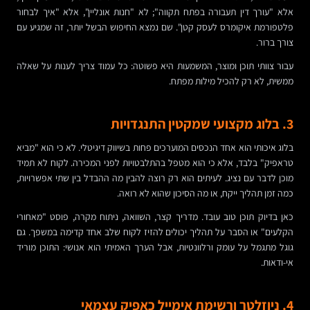
אלא "עורך דין תעבורה בפתח תקווה"; לא "חנות אונליין", אלא "איך לבחור
פלטפורמת איקומרס לעסק קטן". שם נמצא החיפוש הבשל יותר, זה שמגיע עם
צורך ברור.
עבור צוותי תוכן ומוצר, המשמעות היא פשוטה: כל עמוד צריך לענות על שאלה
ממשית, לא רק להכיל מילות מפתח.
3. בלוג מקצועי שמקטין התנגדויות
בלוג איכותי הוא אחד הנכסים המוערכים פחות בשיווק דיגיטלי. לא כי הוא "מביא
טראפיק" בלבד, אלא כי הוא מטפל בהתלבטויות לפני המכירה. לקוח לא תמיד
מוכן לדבר עם נציג. לעיתים הוא רק רוצה להבין מה ההבדל בין שתי אפשרויות,
כמה זמן תהליך ייקח, או מה הסיכון שהוא לא רואה.
כאן בדיוק תוכן טוב עובד. מדריך קצר, השוואה, ניתוח מקרה, פוסט "מאחורי
הקלעים" או הסבר על תהליך יכולים להזיז לקוח שלב אחד קדימה במשפך. גם
גוגל מתגמל על עומק ורלוונטיות, אבל הערך האמיתי הוא אנושי: התוכן מוריד
אי-ודאות.
4. ניוזלטר ורשימת אימייל כאפיק עצמאי