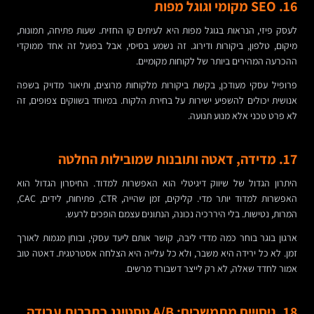
16. SEO מקומי וגוגל מפות
לעסק פיזי, הנראות בגוגל מפות היא לעיתים קו החזית. שעות פתיחה, תמונות,
מיקום, טלפון, ביקורות ודירוג. זה נשמע בסיסי, אבל בפועל זה אחד ממוקדי
ההכרעה המהירים ביותר של לקוחות מקומיים.
פרופיל עסקי מעודכן, בקשת ביקורות מלקוחות מרוצים, ותיאור מדויק בשפה
אנושית יכולים להשפיע ישירות על בחירת הלקוח. במיוחד בשווקים צפופים, זה
לא פרט טכני אלא מנוע תנועה.
17. מדידה, דאטה ותובנות שמובילות החלטה
היתרון הגדול של שיווק דיגיטלי הוא האפשרות למדוד. החיסרון הגדול הוא
האפשרות למדוד יותר מדי. קליקים, זמן שהייה, CTR, פתיחות, לידים, CAC,
המרות, נטישות. בלי היררכיה נכונה, הנתונים עצמם הופכים לרעש.
ארגון בוגר בוחר כמה מדדי ליבה, קושר אותם ליעד עסקי, ובוחן מגמות לאורך
זמן. לא כל ירידה היא משבר, ולא כל עלייה היא הצלחה אסטרטגית. דאטה טוב
אמור לחדד שאלה, לא רק לייצר דשבורד מרשים.
18. ניסויים מתמשכים: A/B טסטינג כתרבות עבודה