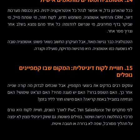
ככל שהארגון גדל, אי אפשר לנהל כל אינטראקציה ידנית. כאן נכנסות מערכות
דיוור, CRM ותרחישי אוטומציה. משתמש חדש, לקוח חוזר, מי שפתח מייל, מי
שביקר בדף מחירונים, מי שנרשם להדגמה: כל אחד מהם נמצא בשלב אחר
וצריך מסר אחר.
הטכנולוגיה כבר נגישה מאוד, אבל העיקרון החשוב נשאר פשוט: אוטומציה טובה
לא נשמעת כמו אוטומציה. היא מרגישה מדויקת, מועילה וקצרה.
15. חוויית לקוח דיגיטלית: המקום שבו קמפיינים
נופלים
עסקים רבים בודקים את ביצועי הקמפיין, אבל שוכחים לבדוק מה קורה שנייה
אחר כך. האם הטופס ברור? האם יש מענה מהיר? האם הצ'אט שימושי? האם
הנחיתה במובייל באמת קריאה? האם מישהו חוזר לליד בזמן?
לפי מחקרים של Salesforce ושל PwC לאורך השנים, חוויית לקוח היא גורם
מרכזי בהחלטות רכישה ושימור. במילים פשוטות: גם שיווק דיגיטלי מצוין לא יפצה
על תהליך מסורבל, שפה לא ברורה או תגובה איטית.