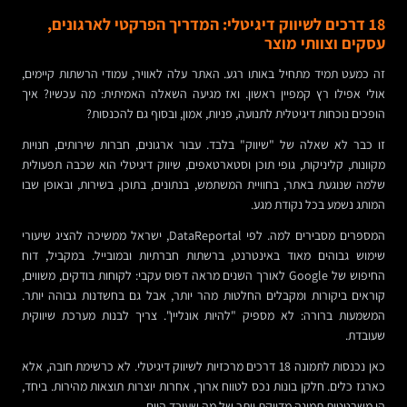
18 דרכים לשיווק דיגיטלי: המדריך הפרקטי לארגונים,
עסקים וצוותי מוצר
זה כמעט תמיד מתחיל באותו רגע. האתר עלה לאוויר, עמודי הרשתות קיימים,
אולי אפילו רץ קמפיין ראשון. ואז מגיעה השאלה האמיתית: מה עכשיו? איך
הופכים נוכחות דיגיטלית לתנועה, פניות, אמון, ובסוף גם להכנסות?
זו כבר לא שאלה של "שיווק" בלבד. עבור ארגונים, חברות שירותים, חנויות
מקוונות, קליניקות, גופי תוכן וסטארטאפים, שיווק דיגיטלי הוא שכבה תפעולית
שלמה שנוגעת באתר, בחוויית המשתמש, בנתונים, בתוכן, בשירות, ובאופן שבו
המותג נשמע בכל נקודת מגע.
המספרים מסבירים למה. לפי DataReportal, ישראל ממשיכה להציג שיעורי
שימוש גבוהים מאוד באינטרנט, ברשתות חברתיות ובמובייל. במקביל, דוח
החיפוש של Google לאורך השנים מראה דפוס עקבי: לקוחות בודקים, משווים,
קוראים ביקורות ומקבלים החלטות מהר יותר, אבל גם בחשדנות גבוהה יותר.
המשמעות ברורה: לא מספיק "להיות אונליין". צריך לבנות מערכת שיווקית
שעובדת.
כאן נכנסות לתמונה 18 דרכים מרכזיות לשיווק דיגיטלי. לא כרשימת חובה, אלא
כארגז כלים. חלקן בונות נכס לטווח ארוך, אחרות יוצרות תוצאות מהירות. ביחד,
הן משרטטות תמונה מדויקת יותר של מה שעובד היום.