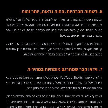
6. רשתות חברתיות: פחות נראות, יותר זהות
הטעות השכיחה ברשתות חברתיות היא לחשוב שהתפקיד שלהן הוא "להעלות
פוסטים". התפקיד האמיתי הוא לבנות זיהוי. כשמישהו רואה שלושה או ארבעה
תכנים שלכם ברצף, האם הוא כבר מבין מה העמדה שלכם, באיזה טון אתם
מדברים ומה הערך שאתם מביאים?
בפועל, ארגונים חזקים ברשת לאו דווקא מפרסמים הכי הרבה. הם שומרים על
קו. תוכן מקצועי, סיפורי לקוחות, נקודת מבט, ויזואל אחיד, וסדרות תוכן שחוזרות
בקצב קבוע. זו לא טכניקה של מעצבים בלבד. זו אסטרטגיית מותג.
7. וידאו קצר שמתרגם מומחיות במהירות
רילס, טיקטוק ו-YouTube Shorts שינו את כללי הפצה של תוכן. ארגונים שלא
רצו להצטלם נאלצים היום לחשב מסלול מחדש. הסיבה פשוטה: וידאו קצר הוא
אחד הפורמטים היעילים ביותר להעברת מסר מורכב בזמן קצר.
לא צריך אולפן. דווקא סרטונים ישירים, עם תשובה לשאלה אחת, הדגמת תהליך,
לפני-ואחרי או תגובה לאירוע בענף, עובדים מצוין. מבחינת חוויית משתמש, זהו
פורמט שמפחית עומס קוגניטיבי: הלקוח רואה, שומע, מבין, ומחליט אם להעמיק.