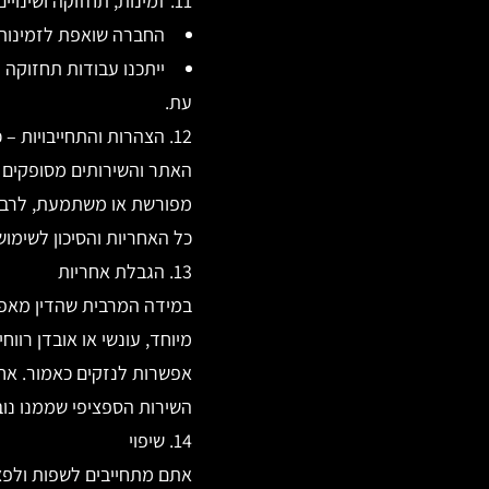
11. זמינות, תחזוקה ושינויים
החברה שואפת לזמינות 
ייתכנו עבודות תחזוקה 
עת.
12. הצהרות והתחייבויות – כתב ויתור
מפורשת או משתמעת, לרבות
כל האחריות והסיכון לשימו
13. הגבלת אחריות
במידה המרבית שהדין מאפשר
מיוחד, עונשי או אובדן רו
אפשרות לנזקים כאמור. אח
השירות הספציפי שממנו נו
14. שיפוי
אתם מתחייבים לשפות ולפצו