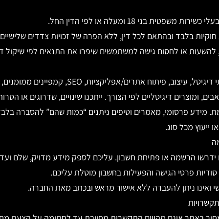
שפטית בני 18 ומעלה או לפי הדין החל.
וקיות בלבד ובהתאם לכל דין, ללא הפרה של זכויות צדדים שלישיים.
להשעות או לחסום גישה למשתמשים שיפרו את התנאים לפי שיקול ד
האתר מציג מידע על שירותי דיגיטל, עיצוב, פיתוח אתרים/
בים, ומוצרים דיגיטליים לפי הצורך. ייתכנו שינויים, שדרוגים או הסר
 מידע פרסומי, מאמרים וטיפים ניתנים “כמות שהם” להסברה בלבד,
 ייעוץ מכל סוג.
ידרשו הרשמה או פתיחת חשבון. עליכם לספק מידע מדויק, שלם ועדכ
ודיות פרטי הגישה והפעילות בחשבון מוטלת עליכם.
י ואינו ניתן להעברה ללא אישור מראש ובכתב מאת החברה.
מחיר באתר אינם מהווים התקשרות מחייבת עד לחתימה על הצעת מחי