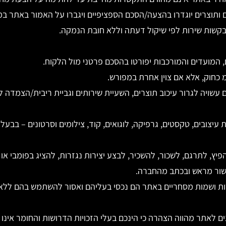
 ותוצרים יוגדרו בהצעה/הסכם הספציפיים ויגברו על האמור באתר ב
שות שירות לפי שיקול דעתה וללא חובת הנמקה.
 המועדים והמורכבות יפורטו בהסכם פרטני מול הלקוח.
 כחוק, אלא אם צוין אחרת במפורש.
עשויה לגרור עיכוב תוצרים, השעיית שירותים וגביית ריבית/הצמדה לפי
 עיצובים, טקסטים, גרפיקה, לוגואים, קוד, צילומים וסרטונים – בבעל
פיץ, לתרגם, לשכור, להשכיר, לבצע יצירות נגזרות, להציג בפומבי א
ישור מראש ובכתב מהחברה.
רות ושמות מסחריים באתר הם נכסי בעליהם ואסור להשתמש בהם ללא
 לאתר מהווה הצהרה כי הינכם בעלי הזכויות הדרושות והחומר אינו 