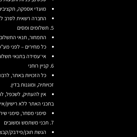
מועדי אספקה, תקציבים
החברה רשאית לסרב לבק
5. תשלומים ומסים
התמחור, תנאי התשלום,
כל מחירים – לפני מע"מ
אי־עמידה בתנאי תשלום 
6. קניין רוחני
כל הזכויות באתר, לרבות
זכויותיה, ומוגנות בדין.
אין להעתיק, לשכפל, לה
בתכני האתר ללא רישיון/א
סימני מסחר, סימני שי
7. תכני משתמש ומשובים
הגשת תוכן/פידבק/קבצים