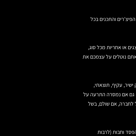
הפיצ'רים והתכנים בכל
” (“As-Is”) ו“כפי שהם זמינים” (“As-Available”), ללא מצגים או אחריות מכל סוג,
אתם נוטלים על עצמכם את
ישיר, עקיף, תוצאתי,
 – גם אם נמסרה התרעה על
 לחברה, אם שולם, בשל
הפסד וחבות (לרבות