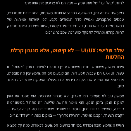
להיות "קהל יעד" של אותו עסק — אבל הם לא צריכים את אותו אתר.
כשעושים את זה נכון, ההשפעה רחבה: הכותרות משתנות, התפריטים מתחדדים,
טפסים מתקצרים, ואפילו סדר העמודים נקבע לפי שאלות אמיתיות של
המשתמשים. עבור ארגונים, זהו חיבור ישיר בין מוצר, שיווק ושירות. האתר מפסיק
להיות קטלוג ומתחיל לתפקד כמערכת שמבינה צרכים.
שלב שלישי: UI/UX — לא קישוט, אלא מנגנון קבלת
החלטות
עיצוב ממשק משתמש וחוויית משתמש עדיין נתפסים לעיתים כעניין "אסתטי". זו
טעות. UI ו-UX הם שכבות תפעוליות. הם קובעים אם המשתמש יבין מה מוצע לו,
אם ימצא את המידע שחיפש, ואם יבצע את הפעולה העסקית שבשבילה האתר
קיים.
ממשק טוב לא מעמיס. הוא מארגן. הוא מבהיר היררכיה. הוא מפנה את העין
למקום הנכון בזמן הנכון. הוא מייצר תחושת שליטה. זה מתחיל בטיפוגרפיה
קריאה, ממשיך בריווח נכון, ונגמר בכפתורים שמסבירים מה קורה עכשיו —
"קבלו הצעה", "קבעו פגישה", "הורידו מדריך" — במקום כפתורי "שלח" גנריים.
חוויית משתמש טובה נמדדת במיוחד ברגעים הפשוטים לכאורה: כמה קל למצוא