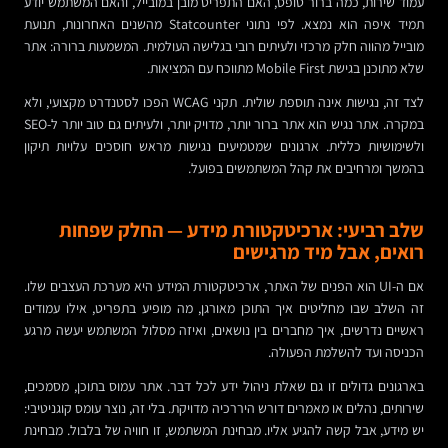
עמוד שירות, כמה ברור טופס, האם התפריט מובן במובייל, והאם המשתמש יודע
תמיד איפה הוא נמצא. לפי נתוני Statcounter מהשנים האחרונות, תנועת
מובייל מהווה חלק מרכזי ולעיתים רובי בגלישה העולמית. המשמעות ברורה: אתר
שלא מתוכנן בגישת Mobile First מתווכח עם המציאות.
לצד זה, נגישות אינה תוספת שולית. תקני WCAG הפכו לסטנדרט מקצועי, ולא
במקרה. אתר נגיש הוא אתר ברור יותר, מדויק יותר, ולעיתים גם טוב יותר ל-SEO
ולשימושיות כללית. ארגונים שמטמיעים נגישות מראש חוסכים עלויות תיקון
בהמשך ומרחיבים את קהל המשתמשים בפועל.
שלב רביעי: ארכיטקטורת מידע — החלק שפחות
רואים, אבל מיד מרגישים
אם ה-UI הוא הפנים של האתר, ארכיטקטורת המידע היא מערכת העצבים שלו.
זה השלב שבו מחליטים איך התוכן מאורגן, מה מופיע בתפריט, אילו עמודים
ראשיים נדרשים, איך מחברים בין נושאים, ואיזה מסלול המשתמש יעשה מרגע
הכניסה ועד להשלמת הפעולה.
בארגונים גדולים זו גם שאלת ניהול ידע לכל דבר. אתר עמוס בתוכן, מסמכים,
שירותים, נהלים או מאמרים דורש היררכיה מדויקת. בלי זה, נוצר עומס קוגניטיבי:
יש מידע, אבל קשה להגיע אליו. מבחינת המשתמש, זו חוויה של בלבול. מבחינת