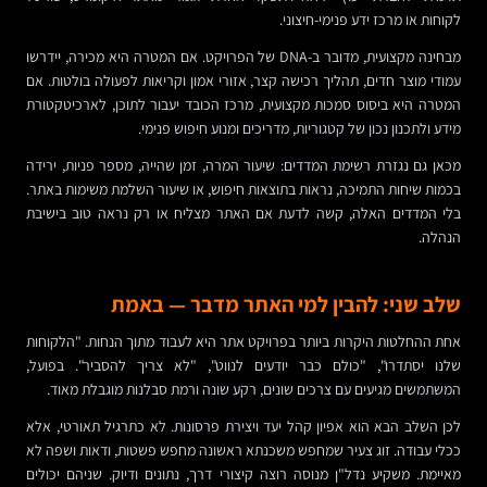
לקוחות או מרכז ידע פנימי-חיצוני.
מבחינה מקצועית, מדובר ב-DNA של הפרויקט. אם המטרה היא מכירה, יידרשו
עמודי מוצר חדים, תהליך רכישה קצר, אזורי אמון וקריאות לפעולה בולטות. אם
המטרה היא ביסוס סמכות מקצועית, מרכז הכובד יעבור לתוכן, לארכיטקטורת
מידע ולתכנון נכון של קטגוריות, מדריכים ומנוע חיפוש פנימי.
מכאן גם נגזרת רשימת המדדים: שיעור המרה, זמן שהייה, מספר פניות, ירידה
בכמות שיחות התמיכה, נראות בתוצאות חיפוש, או שיעור השלמת משימות באתר.
בלי המדדים האלה, קשה לדעת אם האתר מצליח או רק נראה טוב בישיבת
הנהלה.
שלב שני: להבין למי האתר מדבר — באמת
אחת ההחלטות היקרות ביותר בפרויקט אתר היא לעבוד מתוך הנחות. "הלקוחות
שלנו יסתדרו", "כולם כבר יודעים לנווט", "לא צריך להסביר". בפועל,
המשתמשים מגיעים עם צרכים שונים, רקע שונה ורמת סבלנות מוגבלת מאוד.
לכן השלב הבא הוא אפיון קהל יעד ויצירת פרסונות. לא כתרגיל תאורטי, אלא
ככלי עבודה. זוג צעיר שמחפש משכנתא ראשונה מחפש פשטות, ודאות ושפה לא
מאיימת. משקיע נדל"ן מנוסה רוצה קיצורי דרך, נתונים ודיוק. שניהם יכולים