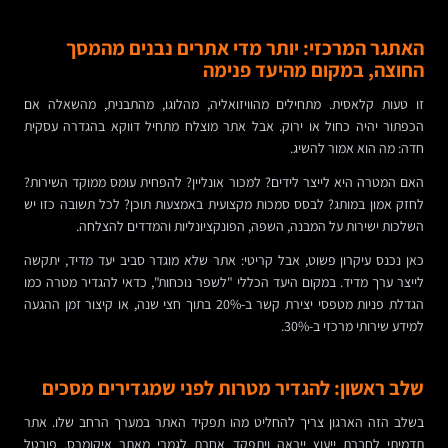
האתגר המרכזי: יותר מדי אתרים נבנים מהמסך
החוצה, במקום מהיעד פנימה
זו טעות קלאסית. מתחילים מהוויזואליה, מהלוגו, מהתבנית, מהשאלה אם
הכפתור יהיה כחול או ירוק. אבל אתר מוצלח מתחיל דווקא בהגדרה עסקית
חדה: מה הוא אמור להשיג.
האם המטרה היא לייצר לידים? למכור אונליין? להפחית עומס ממוקד השירות?
לחזק אמון במותג? לבסס סמכות מקצועית באמצעות תוכן? לכל תשובה כזו יש
השלכות ישירות על המבנה, השפה, הפונקציונליות והמדדים להצלחה.
כאן נכנס עיקרון פשוט, אבל קריטי: אתר שלא מוגדר סביב יעד מדיד, יתקשה
לייצר ערך מדיד. במקום היעד הכללי "לשפר נוכחות", כדאי להגדיר מטרה כמו
הגדלת פניות מטפסי יצירת קשר ב-20% בתוך חצי שנה, או קיצור זמן ההגעה
למידע שירותי מרכזי ב-30%.
שלב ראשון: להגדיר מטרות לפני שמגדירים מסכים
בשלב הזה הארגון צריך להחליט מהו תפקיד האתר במערך הרחב שלו. אתר
תדמיתי לחברת ייעוץ ייראה ויתפקד אחרת לגמרי מאתר איקומרס, פורטל