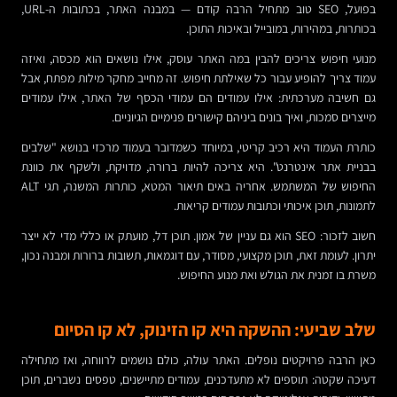
בפועל, SEO טוב מתחיל הרבה קודם — במבנה האתר, בכתובות ה-URL,
בכותרות, במהירות, במובייל ובאיכות התוכן.
מנועי חיפוש צריכים להבין במה האתר עוסק, אילו נושאים הוא מכסה, ואיזה
עמוד צריך להופיע עבור כל שאילתת חיפוש. זה מחייב מחקר מילות מפתח, אבל
גם חשיבה מערכתית: אילו עמודים הם עמודי הכסף של האתר, אילו עמודים
מייצרים סמכות, ואיך בונים ביניהם קישורים פנימיים הגיוניים.
כותרת העמוד היא רכיב קריטי, במיוחד כשמדובר בעמוד מרכזי בנושא "שלבים
בבניית אתר אינטרנט". היא צריכה להיות ברורה, מדויקת, ולשקף את כוונת
החיפוש של המשתמש. אחריה באים תיאור המטא, כותרות המשנה, תגי ALT
לתמונות, תוכן איכותי וכתובות עמודים קריאות.
חשוב לזכור: SEO הוא גם עניין של אמון. תוכן דל, מועתק או כללי מדי לא ייצר
יתרון. לעומת זאת, תוכן מקצועי, מסודר, עם דוגמאות, תשובות ברורות ומבנה נכון,
משרת בו זמנית את הגולש ואת מנוע החיפוש.
שלב שביעי: ההשקה היא קו הזינוק, לא קו הסיום
כאן הרבה פרויקטים נופלים. האתר עולה, כולם נושמים לרווחה, ואז מתחילה
דעיכה שקטה: תוספים לא מתעדכנים, עמודים מתיישנים, טפסים נשברים, תוכן