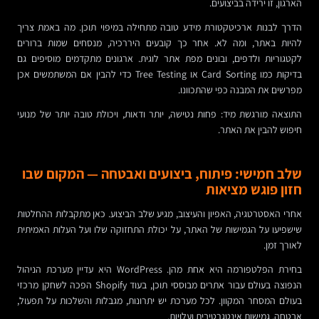
הארגון, זו ירידה בביצועים.
הדרך לבנות ארכיטקטורת מידע טובה מתחילה במיפוי תוכן. מה באמת צריך
להיות באתר, ומה לא. אחר כך קובעים היררכיה, מנסחים שמות ברורים
לקטגוריות ולדפים, ובונים מפת אתר לוגית. ארגונים מתקדמים מוסיפים גם
בדיקות כמו Card Sorting או Tree Testing כדי להבין אם המשתמשים אכן
מפרשים את המבנה כפי שהתכוונו.
התוצאה מורגשת מיד: פחות נטישה, יותר ודאות, ויכולת טובה יותר של מנועי
חיפוש להבין את האתר.
שלב חמישי: פיתוח, ביצועים ואבטחה — המקום שבו
חזון פוגש מציאות
אחרי האסטרטגיה, האפיון והעיצוב, מגיע שלב הביצוע. כאן מתקבלות ההחלטות
שישפיעו על הגמישות של האתר, על יכולת התחזוקה שלו ועל העלות האמיתית
לאורך זמן.
בחירת הפלטפורמה היא אחת מהן. WordPress היא עדיין מערכת הניהול
הנפוצה בעולם עבור אתרים מבוססי תוכן, בעוד Shopify הפכה לשחקן מרכזי
בעולם המסחר המקוון. לכל מערכת יש יתרונות, מגבלות והשלכות על תפעול,
אבטחה, גמישות אינטגרטיבית ועלויות.