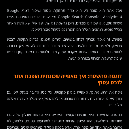
מתיישן, ודוחות אנליטיקה לא נפתחים במשך חודשים.
אבל אתר הוא מוצר חי. הוא צריך תחזוקה, ניטור ושיפור רציף. Google
Analytics 4 ו-Google Search Console מאפשרים לראות מאיפה מגיעים
משתמשים, אילו עמודים עובדים, היכן נרשמת נטישה, ועל אילו שאילתות האתר
בכלל מופיע. הנתונים האלה הם חומר גלם לניהול מוצר דיגיטלי.
בפועל, זה אומר שצריך לבחון ביצועים, לעדכן תכנים, לבדוק תקינות, לבצע
גיבויים, ולשפר אזורים חלשים. לפעמים מדובר בכותרת לא מספיק ברורה.
לפעמים מדובר בעמוד שירות שקבור עמוק מדי. ולפעמים, בשינוי קטן בטופס
שיכול להעלות המרות בצורה מורגשת.
דוגמה מהשטח: איך מאפייה שכונתית הופכת אתר
לנכס עסקי
ניקח את "רגע מתוק", מאפיית בוטיק מקומית. על פניו, מדובר בעסק קטן עם
צורך פשוט: אתר נעים עם תמונות טובות. אבל מבט מקצועי מגלה מערכת שלמה
של צרכים.
המטרה הראשונה היא מודעות מקומית. השנייה היא הזמנות אונליין של עוגות
מיוחדות. השלישית היא הצגת שירותי קייטרינג לאירועים קטנים. כלומר, לא
מדובר באתר אחד עם מסר אחד, אלא בכמה מסלולי משתמש שונים שצריכים