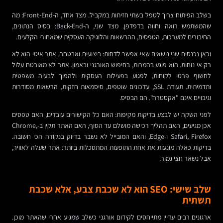
בשלב הפיתוח צריך לטפל בשתי חזיתות במקביל. מצד אחד, ה-Front-End: מה
שהמשתמש רואה וחווה בדפדפן. מצד שני, ה-Back-End: בסיס הנתונים,
החיבורים למערכות, הטפסים, ההרשאות והלוגיקה העסקית שמאחורי הקלעים.
וכאן נכנסים שני נושאים שאי אפשר לדחות: ביצועים ואבטחה. אתר איטי הוא לא
רק אי נוחות. הוא פוגע בהמרות, בחיפוש האורגני ובאמון. אתר לא מאובטח עלול
לחשוף פרטי לקוחות, לפגוע בפעילות העסקית ולהפוך לבעיה משפטית
ותדמיתית. תעודת SSL, עדכונים שוטפים, סיסמאות חזקות, הרשאות מסודרות
וגיבויים אינם "אקסטרה". הם הבסיס.
לפני השקה יש לבצע בדיקות מקיפות: האם כל הקישורים עובדים, האם טפסים
אכן מגיעים, האם תהליך רכישה מושלם עד הסוף, האם האתר תקין ב-Chrome,
Safari, Firefox ו-Edge, והאם המובייל לא נשבר בדיוק בנקודה הכי חשובה.
בדיקות כאלה מונעות את אחת התופעות המתסכלות ביותר: אתר שעלה לאוויר,
אבל נשאר חצי גמור.
שלב שישי: SEO הוא לא שכבת צבע, אלא שכבת
תשתית
ארגונים רבים עדיין מתייחסים לקידום אורגני כשלב שמגיע אחרי שהאתר מוכן.