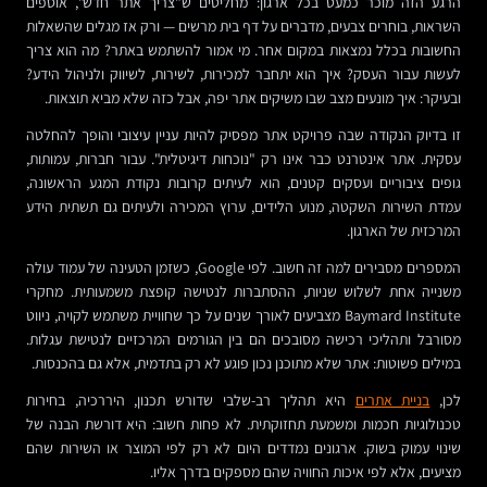
הרגע הזה מוכר כמעט בכל ארגון: מחליטים ש"צריך אתר חדש", אוספים
השראות, בוחרים צבעים, מדברים על דף בית מרשים — ורק אז מגלים שהשאלות
החשובות בכלל נמצאות במקום אחר. מי אמור להשתמש באתר? מה הוא צריך
לעשות עבור העסק? איך הוא יתחבר למכירות, לשירות, לשיווק ולניהול הידע?
ובעיקר: איך מונעים מצב שבו משיקים אתר יפה, אבל כזה שלא מביא תוצאות.
זו בדיוק הנקודה שבה פרויקט אתר מפסיק להיות עניין עיצובי והופך להחלטה
עסקית. אתר אינטרנט כבר אינו רק "נוכחות דיגיטלית". עבור חברות, עמותות,
גופים ציבוריים ועסקים קטנים, הוא לעיתים קרובות נקודת המגע הראשונה,
עמדת השירות השקטה, מנוע הלידים, ערוץ המכירה ולעיתים גם תשתית הידע
המרכזית של הארגון.
המספרים מסבירים למה זה חשוב. לפי Google, כשזמן הטעינה של עמוד עולה
משנייה אחת לשלוש שניות, ההסתברות לנטישה קופצת משמעותית. מחקרי
Baymard Institute מצביעים לאורך שנים על כך שחוויית משתמש לקויה, ניווט
מסורבל ותהליכי רכישה מסובכים הם בין הגורמים המרכזיים לנטישת עגלות.
במילים פשוטות: אתר שלא מתוכנן נכון פוגע לא רק בתדמית, אלא גם בהכנסות.
לכן,
בניית אתרים
היא תהליך רב-שלבי שדורש תכנון, היררכיה, בחירות
טכנולוגיות חכמות ומשמעת תחזוקתית. לא פחות חשוב: היא דורשת הבנה של
שינוי עמוק בשוק. ארגונים נמדדים היום לא רק לפי המוצר או השירות שהם
מציעים, אלא לפי איכות החוויה שהם מספקים בדרך אליו.