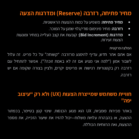
מחיר פתיחה, רזרבה (Reserve) ומדרגות הצעה
מחיר פתיחה
: משפיע על כמות ההצעות הראשוניות.
רזרבה
: מחיר מינימום סודי/גלוי שמגן על המוכר.
מדרגות (Bid Increment)
: קובעות את קצב העלייה במחיר ומונעות
הצעות זעירות.
המלצה פרקטית
אם אתם אתר חדש, עדיף להימנע מרזרבה “קשוחה” על כל פריט. זה עלול
לשבור אמון (“למה אני מציע אם זה לא באמת זוכה?”). אפשר להתחיל עם
רזרבה רק בקטגוריות רגישות או פריטים יקרים, ולציין בצורה שקופה אם יש
רזרבה.
חוויית משתמש שמייצרת הצעות (UX) ולא רק “עיצוב
יפה”
באתר מכירות פומביות, UX הוא מנוע הכנסות. שינוי קטן בטיימר, בכפתור
ההצעה, או בהבהרת עלויות משלוח—יכול להזיז את שיעור הזכייה, את מספר
ההצעות, ואת הרווחיות הכוללת.