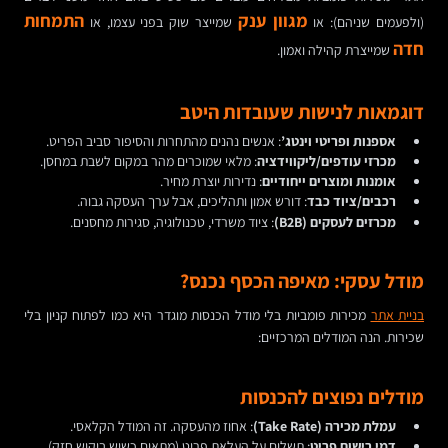
מגוון ענק
התמחות
(ולפעמים שניהם): או
שמייצר שוק בפני עצמו, או
חדה
שמייצרת קהילה ואמון.
דוגמאות לנישות שעובדות היטב
אספנות ופריטי וינטג’
: אנשים נהנים מהתחרות והסיפור סביב הפריט.
מכרזי עודפים/ליקווידציה
: מלאי שמוכרים מהר במקום לשבת במחסן.
אומנות ומוצרים ייחודיים
: נדירות יוצרת מחיר.
רכבים/ציוד כבד
: דורש אמון ותהליכים, אבל ערך העסקה גבוה.
מכרזים לעסקים (B2B)
: ציוד משרדי, טכנולוגיה, סגירות מחסנים.
מודל עסקי: מאיפה הכסף נכנס?
בניית אתר
מכירות פומביות בלי מודל הכנסות מוגדר היא כמו לפתוח קניון בלי
שכירות. הנה המודלים המרכזיים:
מודלים נפוצים להכנסות
עמלת מכירה (Take Rate)
: אחוז מהעסקה. זה המודל הקלאסי.
דמי רישום פריט
: תשלום על העלאת פריט (מתאים כשיש ביקוש חזק).