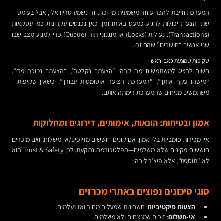
המערכת חייבת להכריע חד-משמעית מי זכה. זה נשמע טריוויאלי, אבל בעומס—
שתי הצעות יכולות להגיע כמעט באותו זמן. כאן נכנסים עקרונות כמו עסקאות
(Transactions), נעילות (Locks) או מנגנוני תור (Queue) כדי למנוע מצב שבו
שני אנשים “חושבים” שהם זכו.
שקיפות שמונעת כאבי ראש
חשוב להציג למשתמשים מה קרה: “הצעתך נקלטה”, “הצעתך נמוכה מדי”,
“מישהו עקף אותך”, “המערכת הציעה אוטומטית עבורך”. כשאין שקיפות—
משתמשים מניחים שהמערכת רימתה אותם.
אמון ובטיחות: הונאות, אימותים, דירוגים ומחלוקות
אין מכירות פומביות בלי אמון. אם קונים חוששים מזיופים/אי-משלוח, ואם מוכרים
חוששים מקונים שלא משלמים—הפלטפורמה נתקעת. לכן Trust & Safety הוא
לא “תוספת”, אלא פיצ’ר ליבה.
סוגי סיכונים נפוצים באתרי מכרזים
הצעות פיקטיביות
: חשבונות שמעלים מחיר ואז נעלמים.
אי-תשלום
: זוכים שמנצחים ולא משלמים.