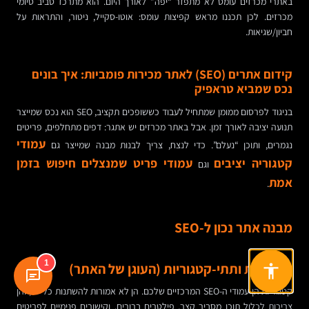
באתרי מכרזים עומס לא מתפזר “יפה” לאורך היום. הוא מתרכז סביב סיומי
מכרזים. לכן תכננו מראש קפיצות עומס: אוטו-סקייל, ניטור, והתראות על
חביון/שגיאות.
קידום אתרים (SEO) לאתר מכירות פומביות: איך בונים
נכס שמביא טראפיק
בניגוד לפרסום ממומן שמתחיל לעבוד כששופכים תקציב, SEO הוא נכס שמייצר
תנועה יציבה לאורך זמן. אבל באתר מכרזים יש אתגר: דפים מתחלפים, פריטים
עמודי
נגמרים, ותוכן “נעלם”. כדי לנצח, צריך לבנות מבנה שמייצר גם
קטגוריה יציבים
עמודי פריט שמנצלים חיפוש בזמן
וגם
אמת
.
מבנה אתר נכון ל-SEO
1
קטגוריות ותתי-קטגוריות (העוגן של האתר)
קטגוריות הן עמודי ה-SEO המרכזיים שלכם. הן לא אמורות להשתנות כל יום, והן
צריכות לכלול תוכן מסביר קצר, פילטרים ברורים, וקישורים פנימיים לפריטים