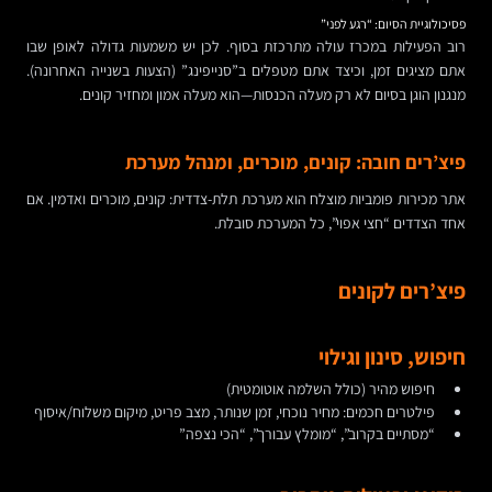
פסיכולוגיית הסיום: “רגע לפני”
רוב הפעילות במכרז עולה מתרכזת בסוף. לכן יש משמעות גדולה לאופן שבו
אתם מציגים זמן, וכיצד אתם מטפלים ב”סנייפינג” (הצעות בשנייה האחרונה).
מנגנון הוגן בסיום לא רק מעלה הכנסות—הוא מעלה אמון ומחזיר קונים.
פיצ’רים חובה: קונים, מוכרים, ומנהל מערכת
אתר מכירות פומביות מוצלח הוא מערכת תלת-צדדית: קונים, מוכרים ואדמין. אם
אחד הצדדים “חצי אפוי”, כל המערכת סובלת.
פיצ’רים לקונים
חיפוש, סינון וגילוי
חיפוש מהיר (כולל השלמה אוטומטית)
פילטרים חכמים: מחיר נוכחי, זמן שנותר, מצב פריט, מיקום משלוח/איסוף
“מסתיים בקרוב”, “מומלץ עבורך”, “הכי נצפה”