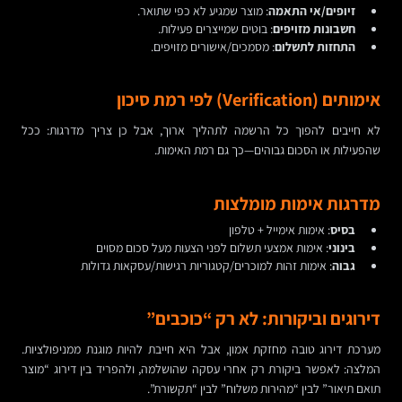
זיופים/אי התאמה
: מוצר שמגיע לא כפי שתואר.
חשבונות מזויפים
: בוטים שמייצרים פעילות.
התחזות לתשלום
: מסמכים/אישורים מזויפים.
אימותים (Verification) לפי רמת סיכון
לא חייבים להפוך כל הרשמה לתהליך ארוך, אבל כן צריך מדרגות: ככל
שהפעילות או הסכום גבוהים—כך גם רמת האימות.
מדרגות אימות מומלצות
בסיס
: אימות אימייל + טלפון
בינוני
: אימות אמצעי תשלום לפני הצעות מעל סכום מסוים
גבוה
: אימות זהות למוכרים/קטגוריות רגישות/עסקאות גדולות
דירוגים וביקורות: לא רק “כוכבים”
מערכת דירוג טובה מחזקת אמון, אבל היא חייבת להיות מוגנת ממניפולציות.
המלצה: לאפשר ביקורת רק אחרי עסקה שהושלמה, ולהפריד בין דירוג “מוצר
תואם תיאור” לבין “מהירות משלוח” לבין “תקשורת”.