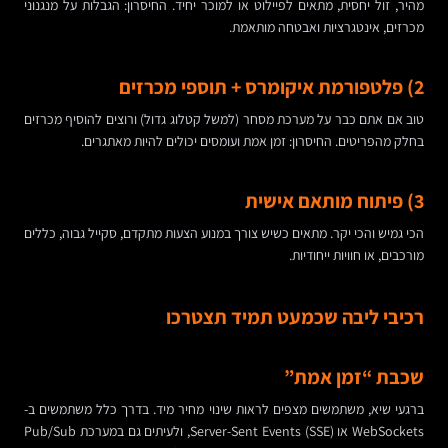
מהיר, זול יחסית, מתאים לפיילוט או למוכר יחיד. החיסרון: הגבלות על מנגנוני
מכרזים, אינטגרציות ואבטחה מותאמת.
2) פלטפורמת איקומרס + תוספי מכרזים
טוב אם אתם כבר על מערכת מסחר (למשל קטלוג גדול) ורוצים להוסיף מכרזים
בחלק מהפריטים. החיסרון: זמן אמת ועומסים יכולים להיות מאתגרים.
3) פיתוח מותאם אישית
הכי גמיש והכי יקר. מתאים כשיש צורך במנוע הצעות מתקדם, סקייל גבוה, כללים
מורכבים, או חוויות ייחודיות.
רכיבי ליבה שכמעט תמיד תצטרכו
שכבת “זמן אמת”
ברגעי שיא, משתמשים מצפים לראות שינוי מחיר מיד. בדרך כלל משתמשים ב-
WebSockets או Server-Sent Events (SSE), ולעיתים גם במערכת Pub/Sub