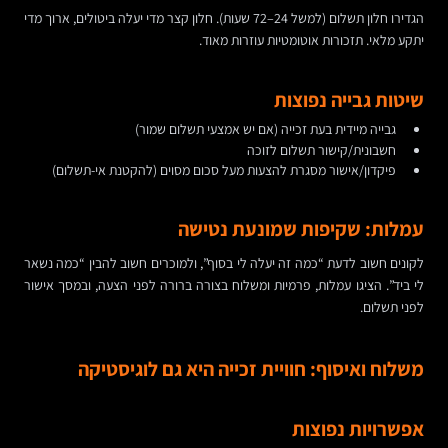
הגדירו חלון תשלום (למשל 24–72 שעות). חלון קצר מדי יעלה ביטולים, ארוך מדי
יתקע מלאי. תזכורות אוטומטיות עוזרות מאוד.
שיטות גבייה נפוצות
גבייה מיידית בעת זכייה (אם יש אמצעי תשלום שמור)
חשבונית/קישור תשלום לזוכה
פיקדון/אישור מסגרת להצעות מעל סכום מסוים (להקטנת אי-תשלום)
עמלות: שקיפות שמונעת נטישה
לקונים חשוב לדעת “כמה זה יעלה לי בסוף”, ולמוכרים חשוב להבין “כמה נשאר
לי ביד”. הציגו עמלות, פרמיות ומשלוח בצורה ברורה לפני הצעה, ובמסך אישור
לפני תשלום.
משלוח ואיסוף: חוויית זכייה היא גם לוגיסטיקה
אפשרויות נפוצות