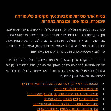
בניית אתר מכירות פומביות: איך מקימים פלטפורמה
שמוכרת, בונה אמון ומנצחת בתחרות
אתר מכירות פומביות הוא לא “עוד חנות אונליין”. הוא מערכת חיה ודינמית שבה
זמן, אמון, תחרות בין קונים וחוויית “רגע לפני הסיום” מייצרים ערך עסקי אמיתי.
מצד שני, זו גם אחת הפלטפורמות הכי מורכבות לבנייה: הצעות בזמן אמת,
מנגנוני הוגנות, מניעת הונאות, תשלומים, שירות לקוחות, ושאלת מיליון הדולר—
איך להביא מספיק מוכרים וקונים כדי שהמכרזים באמת יזוזו.
במאמר הזה תקבלו מדריך מעשי (ברמת מוצר, שיווק וטכנולוגיה) להקמת אתר
מכירות פומביות: מהבחירה במודל העסקי ועד השקה, כולל פרקי SEO (קידום
אתרים) שיתאימו למגזין שיווק, וגם תבניות החלטה שיעזרו לכם לבחור נכון ולא
“לבנות יופי של אתר” שאין בו תנועה.
האסטרטגיה לפני הקוד: למי האתר, מה מוכרים ואיך מרוויחים
סוגי מכירות פומביות ומנגנוני תמחור
חוויית משתמש שמייצרת הצעות (UX) ולא רק “עיצוב יפה”
פיצ’רים חובה: קונים, מוכרים, ומנהל מערכת
מנוע הצעות בזמן אמת: כללים, הוגנות ואנטי-סנייפינג
אמון ובטיחות: הונאות, אימותים, דירוגים ומחלוקות