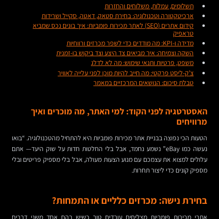
תשלומים, עמלות, משלוחים והחזרות
ארכיטקטורה וטכנולוגיה: בחירת סטאק, דאטה, סקייל ושרידות
קידום אתרים (SEO) לאתר מכירות פומביות: איך בונים נכס שמביא
טראפיק
מדידה ו-KPI: מה מודדים כדי לשפר מכרזים ורווחיות
השקה וצמיחה: איך מביאים צד היצע וצד ביקוש בו-זמנית
משפט, פרטיות ותנאי שימוש: מה לא לדלג
צ’ק-ליסט פרקטי: מה חייב להיות מוכן לפני עלייה לאוויר
טבלת סיכום: הנושאים המרכזיים במאמר
האסטרטגיה לפני הקוד: למי האתר, מה מוכרים ואיך
מרוויחים
הטעות הכי נפוצה בבניית אתר מכירות פומביות היא להתחיל מהטכנולוגיה. “בואו
נעשה כמו eBay” נשמע נחמד, אבל בלי החלטות חדות על שוק היעד— אתם
עלולים למצוא את עצמכם עם מנוע הצעות מעולה, אבל בלי מספיק פריטים ובלי
מספיק קונים כדי ליצור תחרות.
בחירת נישה: מכרזים כלליים או התמחות?
אתרי מכירות פומביות מצליחים עובדים טוב כשיש בהם אחד משני דברים