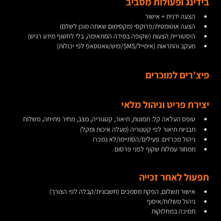
בידינג ופעולות מסביב
הצעה ידנית + אישור
הצעה אוטומטית/פרוקסי (מקסימום שאתה מוכן לשלם)
היסטוריית הצעות (שקופה במידה המתאימה, בלי לחשוף מידע רגיש)
מעקב והתראות (אימייל/SMS/פוש/וואטסאפ לפי יכולות)
פיצ’רים למוכרים
יצירת פריט וניהול מלאי
טופס העלאה קל: תמונות, תיאור, קטגוריה, מצב, מחיר פתיחה, משלוח
תבניות תיאור לפי קטגוריה (מעלה איכות ומקל)
ניהול מכרזים: פעילים/הסתיימו/לא נמכרו
תמחור עמלות שקוף לפני פרסום
תפעול לאחר זכייה
אישור תשלום, הפקת מסמכים (חשבונית/קבלה לפי הצורך)
ניהול משלוח/איסוף
תמיכה במחלוקות