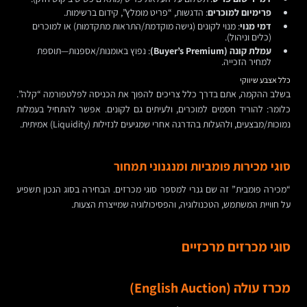
פרימיום למוכרים
: הדגשות, “פריט מומלץ”, קידום ברשימות.
דמי מנוי
: מנוי לקונים (גישה מוקדמת/התראות מתקדמות) או למוכרים
(כלים וניהול).
עמלת קונה (Buyer’s Premium)
: נפוץ באומנות/אספנות—תוספת
למחיר הזכייה.
כלל אצבע שיווקי
בשלב ההקמה, אתם בדרך כלל צריכים להפוך את הכניסה לפלטפורמה “קלה”.
כלומר: להוריד חסמים למוכרים, ולעיתים גם לקונים. אפשר להתחיל בעמלות
נמוכות/מבצעים, ולהעלות בהדרגה אחרי שמגיעים לנזילות (Liquidity) אמיתית.
סוגי מכירות פומביות ומנגנוני תמחור
“מכירה פומבית” זה שם גנרי למספר סוגי מכרזים. הבחירה בסוג הנכון תשפיע
על חוויית המשתמש, הטכנולוגיה, והפסיכולוגיה שמייצרת הצעות.
סוגי מכרזים מרכזיים
מכרז עולה (English Auction)