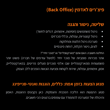
פיצ’רים לאדמין (Back Office)
שליטה, ניטור והגנה
ניהול משתמשים (חסימות, אימותים, דגלים לחשד)
ניהול קטגוריות, עמלות, וכללי מכרזים
מערכת ניהול תלונות ומחלוקות
לוגים, ניטור תקלות, דוחות פיננסיים
החלטה חשובה: האם אתם “מארקטפלייס” או “מוכר יחיד”?
אתר מכירות פומביות של מוכר יחיד (למשל עודפים של חברה) פשוט יותר
משמעותית ממארקטפלייס שבו אלפי מוכרים מעלים פריטים. במארקטפלייס,
אמון, אימותים, עמלות, שירות לקוחות ומניעת הונאות הופכים ללב העסק.
מנוע הצעות בזמן אמת: כללים, הוגנות ואנטי-סנייפינג
מנוע ההצעות הוא הליבה הטכנית והעסקית. כאן נקבעים ההוגנות, האמון
והיכולת של המערכת להתמודד עם עומסים ברגעים הכי חשובים.