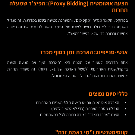
הצעה אוטומטית (Proxy Bidding): הפיצ’ר שמעלה
תחרות
בפרוקסי, הקונה מגדיר “מקסימום”, והמערכת מציעה בשמו במדרגות. זה מגדיל
השתתפות כי לא כולם רוצים לשבת מול טיימר. חשוב להסביר את זה בצורה
אנושית וברורה כדי שלא ירגיש “רמאות”.
אנטי-סנייפינג: הארכת זמן בסוף מכרז
אחת הדרכים לשמור על הוגנות היא “הארכת זמן” אם מגיעה הצעה
בדקות/שניות האחרונות (למשל הארכה של 1–3 דקות). זה מעודד תחרות
אמיתית ומפחית תחושת “גנבו לי בשנייה האחרונה”.
כללי סיום נפוצים
הארכה אוטומטית אם יש הצעה ב-60 השניות האחרונות
הגבלת מספר הארכות (כדי לא למשוך לנצח)
הצגת “מכרז הוארך” בצורה ברורה לכל המשתתפים
קונסיסטנטיות ו”מי באמת זכה”