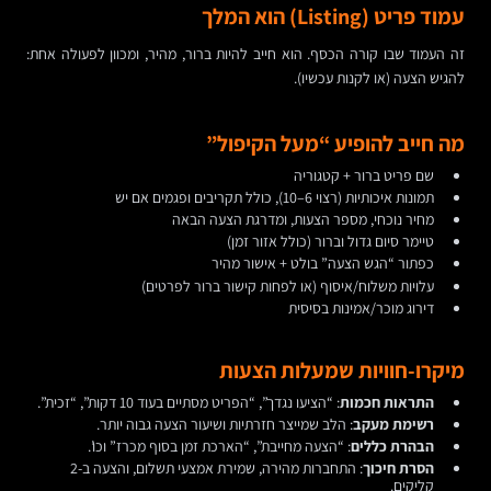
עמוד פריט (Listing) הוא המלך
זה העמוד שבו קורה הכסף. הוא חייב להיות ברור, מהיר, ומכוון לפעולה אחת:
להגיש הצעה (או לקנות עכשיו).
מה חייב להופיע “מעל הקיפול”
שם פריט ברור + קטגוריה
תמונות איכותיות (רצוי 6–10), כולל תקריבים ופגמים אם יש
מחיר נוכחי, מספר הצעות, ומדרגת הצעה הבאה
טיימר סיום גדול וברור (כולל אזור זמן)
כפתור “הגש הצעה” בולט + אישור מהיר
עלויות משלוח/איסוף (או לפחות קישור ברור לפרטים)
דירוג מוכר/אמינות בסיסית
מיקרו-חוויות שמעלות הצעות
התראות חכמות
: “הציעו נגדך”, “הפריט מסתיים בעוד 10 דקות”, “זכית”.
רשימת מעקב
: הלב שמייצר חזרתיות ושיעור הצעה גבוה יותר.
הבהרת כללים
: “הצעה מחייבת”, “הארכת זמן בסוף מכרז” וכו’.
הסרת חיכוך
: התחברות מהירה, שמירת אמצעי תשלום, והצעה ב-2
קליקים.