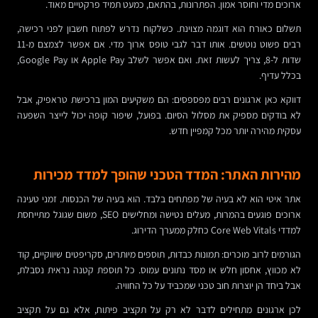
ארוכים מדי וחוסר אמון. הפתרונות, בהתאם, כמעט תמיד פרקטיים מאוד.
תשלום כאורח הוא דוגמה מצוינת. כשלקוח נדרש לפתוח חשבון לפני רכישה,
רבים פשוט נוטשים. אותו דבר לגבי טופס ארוך מדי. אם אפשר לצמצם מ-11
שדות ל-8, צריך לעשות זאת. ואם אפשר לשלב Apple Pay או Google Pay,
בכלל עדיף.
דווקא כאן ארגונים רבים מפספסים: הם משקיעים המון ברכישת טראפיק, אבל
לא בודקים מספיק את מסלול הסיום. בפועל, שיפור קופה יכול לייצר השפעה
עסקית מהירה יותר מכל קמפיין חדש.
מהירות האתר: המדד הטכני שהופך למדד מכירות
אתר איטי הוא לא בעיה של מפתחים בלבד. הוא בעיה של הכנסות. זמני טעינה
ארוכים פוגעים בהמרות, מעלים נטישה ומחלישים SEO, משום שגוגל מתייחסת
למדדי Core Web Vitals כחלק ממערך הדירוג.
הגורמים לרוב מוכרים: תמונות כבדות, תוספים מיותרים, סקריפטים שיווקיים, קוד
לא מכווץ, אחסון חלש או מסד נתונים עמוס. כל תוספת קטנה נראית נסבלת,
אבל ביחד הן יוצרות חוב טכני שמכביד על כל החוויה.
לכן ארגונים מתחילים לדבר לא רק על תקציב פיתוח, אלא גם על תקציב