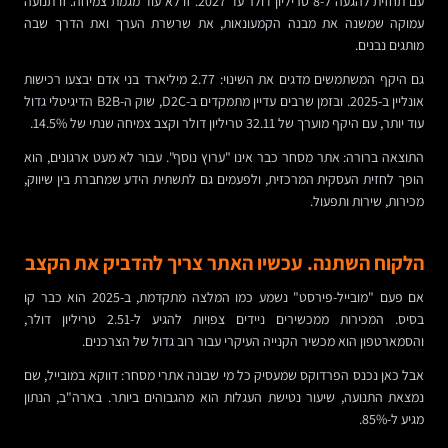
עם תחזית להגעה ל-8 טריליון דולר עד 2027. זו לא עוד מגמת צמיחה. זו תנועה
עמוקה שמשנה את מבנה הקמעונאות, את שרשרת הערך ואת הדרך שבה
מותגים נבנים.
גם היקף המשתמשים מדגים את השינוי: 2.77 מיליארד בני אדם יבצעו רכישות
אונליין ב-2025. ובזמן שרבים עדיין מתמקדים ב-D2C, שוק ה-B2B הדיגיטלי גדול
עוד יותר, עם היקף מוערך של 32.11 טריליון דולר וקצב צמיחה שנתי של 14.5%.
התוצאה ברורה: אתר מסחר כבר אינו "ערוץ נוסף". עבור לא מעט ארגונים, הוא
הופך לחזית העסקית המרכזית, ולפעמים גם לתשתית הידע שמחברת בין שיווק,
מכירות, שירות ותפעול.
הלקוח השתנה. עכשיו האתר צריך להדביק את הקצב
אם פעם "מובייל-פירסט" נשמע כמו המלצה מתקדמת, ב-2025 הוא כבר קו
בסיס. המכירות ממכשירים ניידים צפויות להגיע ל-2.51 טריליון דולר,
והסמארטפון הוא מכשיר הקנייה העיקרי עבור רוב גדול של הצרכנים.
אבל כאן נכנס הפרדוקס שמעסיק כל מי שבונה אתרי מסחר: דווקא במובייל, שם
נמצאת התנועה, שיעור נטישת העגלות הוא מהגבוהים ביותר. בארה"ב, הנתון
מגיע ל-85%.