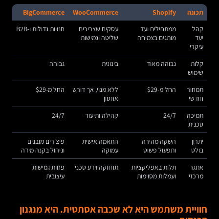
תכונה
Shopify
WooCommerce
BigCommerce
קהל
ממתחילים ועד
עסקים שצריכים
חנויות גדולות ו-B2B
יעד
מותגים בצמיחה
שליטה וגמישות
עיקרי
קלות
גבוהה מאוד
בינונית
גבוהה
שימוש
תמחור
החל מ-$29
ללא מנוי, אך דורש
החל מ-$29
חודשי
אחסון
תמיכה
24/7
קהילה ותיעוד
24/7
טכנית
יתרון
השקה מהירה
התאמה אישית
פיצ'רים מובנים
בולט
ותפעול פשוט
עמוקה
וניהול בקנה מידה
אתגר
תלות באפליקציות
תחזוקה וידע טכני
פחות גמישות
מרכזי
ועמלות מסוימות
עיצובית
חוויית משתמש היא לא שכבה אסתטית. היא מנגנון