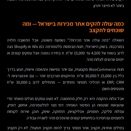
ביותר לא תייצר יתרון.
כמה עולה להקים אתר מכירות בישראל — ומה
שוכחים לתקצב
השאלה "כמה עולה אתר מכירות?" נשמעת פשוטה, אבל התשובה תלויה
במורכבות. בשוק הישראלי, חנות מבוססת פלטפורמה כמו Wix או Shopify נעה
לרוב בטווח של 4,500 עד 15,000 ש"ח. זו בחירה נפוצה אצל עסקים קטנים או
יזמים שרוצים לעלות מהר.
חנות WooCommerce מקצועית, עם יותר גמישות והתאמה אישית, תנוע בדרך
כלל בין 15,000 ל-30,000 ש"ח. פרויקטים מורכבים יותר — עם אינטגרציות ל-
ERP, CRM או תהליכי תמחור מיוחדים — מתחילים לרוב ב-30,000 ש"ח
ומטפסים משם.
אבל עלות ההקמה היא רק חלק מהתמונה. לא מעט עסקים מגלים מאוחר מדי
שהוצאות שוטפות הן הסיפור האמיתי: דמי מנוי לפלטפורמה, אחסון, דומיין,
עמלות סליקה, תוספים, אפליקציות, תחזוקה, שיווק, תוכן, שירות לקוחות
ולפעמים גם תמיכה בפיתוחים קטנים שהופכים מהר לשגרת עבודה.
במילים אחרות, תקציב אתר מסחר צריך להיות תקציב תפעולי, לא רק תקציב