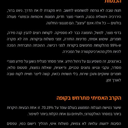
הכנסות
חנות טובה לא גורמת למשתמש לחשוב. היא מקצרת לו את הדרך. ניווט ברור,
היררכיה ויזואלית נכונה, תיאורי מוצר חדים, תמונות איכותיות וכפתורי פעולה
בולטים — כל אלה אינם "עיצוב". הם מנגנוני החלטה.
בדפי מוצר, למשל, התמונה כבר לא מספיקה. לקוחות רוצים להבין קנה מידה,
חומרים, שימוש אמיתי, מדיניות החזרה, זמני משלוח וביקורות. וזה לא מקרה
ש-99% מהלקוחות מחפשים ביקורות לפני רכישה. ההוכחה החברתית הפכה
להיות חלק מהארכיטקטורה של המכירה.
בארגונים, זה משפיע גם על ניהול הידע. אתר מסחר מצליח נשען על מידע מוצרי
מסודר, עקבי ונגיש: נתונים טכניים, וריאציות, שאלות נפוצות, סטטוס מלאי,
חומרים שיווקיים ותוכן שירות. בלי תשתית כזאת, קשה לייצר חוויית לקוח טובה
לאורך זמן.
הקרב האמיתי מתרחש בקופה
שיעור נטישת העגלות הממוצע בעולם עומד על 70.19%. זו אחת הבעיות היקרות
ביותר במסחר האלקטרוני, ולעיתים גם אחת הקלות ביותר לשיפור.
הסיבות ידועות: עלויות לא צפויות, משלוח איטי, תהליך רישום כפוי, טפסים