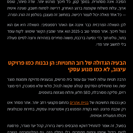
הסיבה אינה מסתורית. במסך קטן, כל חיכוך מורגש יותר. שדה מיותר, טופס
ארוך, עלות משלוח שקופצת ברגע האחרון, דרישה לפתוח חשבון, טעינה איטית
— כל אחד מאלה יכול לעצור רכישה. במחשב זה מעצבן. בטלפון זה הורג המרה.
לכן השאלה המרכזית כבר איננה אם האתר רספונסיבי. השאלה היא אם הוא
נטול חיכוך. אתר מסחר טוב ב-2025 הוא אתר שמבין הקשר שימוש: לקוח עומד
בתור, גולש תוך כדי נסיעה ברכבת, משווה מחירים במהירות ורוצה לסיים פעולה
בלי לחשוב יותר מדי.
הבעיה הגדולה של רוב החנויות: הן נבנות כמו פרויקט
עיצוב, לא כמו מנוע עסקי
הרבה חנויות עולות לאוויר עם עמוד בית מרשים, צבעוניות מדויקת ותמונות מוצר
יפות. ואז מתחילים הסדקים: קטלוג שקשה לנהל, מלאי שלא מסונכרן, דפי מוצר
רזים, סליקה מסורבלת, SEO חלש, ותלות מוגזמת בתוספים.
כאן נכנסת החשיבות של
בניית אתרים
כתחום מקצועי רחב יותר. אתר מסחר אינו
רק שכבת פרונט. הוא נקודת המפגש בין אסטרטגיה עסקית, בחירות טכנולוגיות
ויכולת תפעולית אמיתית.
בפועל, זה אומר להתחיל דווקא מהבסיס: נישה ברורה, קהל יעד מוגדר, פרסונת
לקוח, בידול אמיתי וניתוח מתחרים. בלי החלק הזה, גם הפלטפורמה הטובה