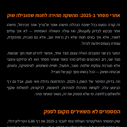
אתרי מסחר ב-2025: מהשקה מהירה לחנות שמובילה שוק
זה קורה כמעט בכל ישיבת הנהלה: מישהו אומר ש"צריך אתר מכירות", מישהו
אחר מבקש לבדוק Shopify, ואז עולה השאלה האמיתית — לא איך עולים
לאוויר, אלא איך בונים חנות שלא רק נראית טוב, אלא גם מוכרת, מתפקדת,
עומדת בעומס ויודעת לגדול.
הפער בין שני המצבים האלה עצום. מצד אחד, אפשר להרים חנות תוך שבועות.
מצד שני, רוב הארגונים מגלים מהר מאוד שאתר מסחר הוא לא פרויקט עיצובי
אלא מערכת עסקית שלמה: מוצר, תפעול, חוויית משתמש, לוגיסטיקה, נתונים,
אבטחה ושיווק — הכל באותו מסך קטן של מובייל.
וזה בדיוק הסיפור של השוק ב-2025. ההזדמנות גדולה מאי פעם, אבל גם רף
הביצוע עלה. לקוחות התרגלו למהירות, לפשטות, לביקורות, למשלוח שקוף
ולתשלום בלחיצה. מי שלא מספק את זה, נשאר מאחור מהר.
המספרים לא משאירים מקום לספק
שוק המסחר האלקטרוני העולמי צפוי לעבור ב-2025 את רף 6.86 הטריליון דולר,