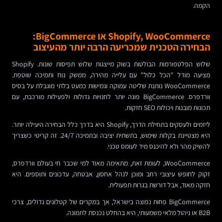
הקמה.
Shopify, WooCommerce או BigCommerce:
הבחירה הטכנית שמכריעה הרבה יותר מהעיצוב
שלוש הפלטפורמות הבולטות בשוק מייצגות שלוש תפיסות שונות. Shopify
מציעה מודל "הכל כלול" עם עלייה מהירה, ממשק נוח ותמיכה שוטפת.
WooCommerce נותנת שליטה עמוקה וגמישות כמעט בלתי מוגבלת על בסיס
וורדפרס. BigCommerce פונה יותר לחנויות גדולות ולפעילות מורכבת, עם
תכונות מובנות ויכולות SEO חזקות.
ליזמים ולעסקים בתחילת הדרך, Shopify היא בדרך כלל הבחירה היעילה יותר.
היא מצטיינת בקלות שימוש, בתשתית יציבה ובתמיכה 24/7. זה קריטי כשצריך
להשיק מהר ולא להיכנס מיד לעומס טכני.
WooCommerce, לעומת זאת, מתאימה מאוד למי שכבר חי בעולם וורדפרס,
זקוק לחופש עיצובי רחב ומוכן לנהל אחסון, אבטחה, עדכונים ותוספים. היא
חזקה מאוד, אבל דורשת בגרות תפעולית.
BigCommerce פחות נפוצה בישראל, אך במקרים של קטלוגים גדולים, צרכי
B2B או ניהול מלאי משמעותי, היא בהחלט נכנסת לתמונה.