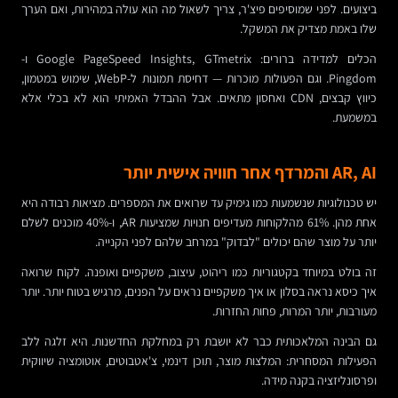
ביצועים. לפני שמוסיפים פיצ'ר, צריך לשאול מה הוא עולה במהירות, ואם הערך
שלו באמת מצדיק את המשקל.
הכלים למדידה ברורים: Google PageSpeed Insights, GTmetrix ו-
Pingdom. וגם הפעולות מוכרות — דחיסת תמונות ל-WebP, שימוש במטמון,
כיווץ קבצים, CDN ואחסון מתאים. אבל ההבדל האמיתי הוא לא בכלי אלא
במשמעת.
AR, AI והמרדף אחר חוויה אישית יותר
יש טכנולוגיות שנשמעות כמו גימיק עד שרואים את המספרים. מציאות רבודה היא
אחת מהן. 61% מהלקוחות מעדיפים חנויות שמציעות AR, ו-40% מוכנים לשלם
יותר על מוצר שהם יכולים "לבדוק" במרחב שלהם לפני הקנייה.
זה בולט במיוחד בקטגוריות כמו ריהוט, עיצוב, משקפיים ואופנה. לקוח שרואה
איך כיסא נראה בסלון או איך משקפיים נראים על הפנים, מרגיש בטוח יותר. יותר
מעורבות, יותר המרות, פחות החזרות.
גם הבינה המלאכותית כבר לא יושבת רק במחלקת החדשנות. היא זלגה ללב
הפעילות המסחרית: המלצות מוצר, תוכן דינמי, צ'אטבוטים, אוטומציה שיווקית
ופרסונליזציה בקנה מידה.