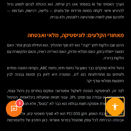
הערך האמיתי של AI במסחר אינו רק יעילות. הוא היכולת לגרום למותג גדול
להרגיש אישי. לקחת כמויות אדירות של נתונים — גלישה, רכישות, העדפות —
ולתרגם אותן לחוויה שמרגישה רלוונטית, ולא גנרית.
מאחורי הקלעים: לוגיסטיקה, מלאי ואבטחה
הרגע שבו הלקוח לחץ "קנה" הוא לא סוף התהליך. הוא תחילת מבחן אחר: האם
המוצר יישלח בזמן, האם המלאי מדויק, האם האריזה ראויה, והאם התקשורת עם
הלקוח ברורה.
ניהול מלאי מתקדם כבר נשען על ניתוח חיזוי, ניתוח ABC, נקודות הזמנה מחדש
ולעיתים גם מתודולוגיות כמו JIT. המטרה היא לאזן בין זמינות גבוהה לבין
הימנעות ממלאי עודף יקר.
לצד זה, לוגיסטיקה הופכת לשיקול אסטרטגי. עסקים בוחרים בין ניהול עצמי,
דרופשיפינג או עבודה עם ספקי 3PL. עבור חנויות שפועלות בינלאומית, הטיפול
במכס ובשרשרת אספקה חוצת גבולות הוא כבר לא "בונוס", אלא תנאי בסיסי.
1
ואז יש את שכבת האמון. תקן PCI DSS הוא לא סעיף משפטי יבש, אלא מסגרת
אבטחה הכרחית לכל עסק שמטפל בפרטי אשראי. כאן היתרון של פלטפורמות
כמו Shopify או שערי תשלום גדולים ברור: הן נושאות ברוב הנטל ומקטינות את