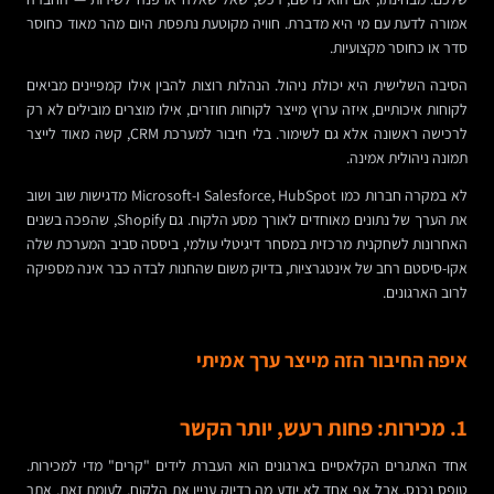
אמורה לדעת עם מי היא מדברת. חוויה מקוטעת נתפסת היום מהר מאוד כחוסר
סדר או כחוסר מקצועיות.
הסיבה השלישית היא יכולת ניהול. הנהלות רוצות להבין אילו קמפיינים מביאים
לקוחות איכותיים, איזה ערוץ מייצר לקוחות חוזרים, אילו מוצרים מובילים לא רק
לרכישה ראשונה אלא גם לשימור. בלי חיבור למערכת CRM, קשה מאוד לייצר
תמונה ניהולית אמינה.
לא במקרה חברות כמו Salesforce, HubSpot ו-Microsoft מדגישות שוב ושוב
את הערך של נתונים מאוחדים לאורך מסע הלקוח. גם Shopify, שהפכה בשנים
האחרונות לשחקנית מרכזית במסחר דיגיטלי עולמי, ביססה סביב המערכת שלה
אקו-סיסטם רחב של אינטגרציות, בדיוק משום שהחנות לבדה כבר אינה מספיקה
לרוב הארגונים.
איפה החיבור הזה מייצר ערך אמיתי
1. מכירות: פחות רעש, יותר הקשר
אחד האתגרים הקלאסיים בארגונים הוא העברת לידים "קרים" מדי למכירות.
טופס נכנס, אבל אף אחד לא יודע מה בדיוק עניין את הלקוח. לעומת זאת, אתר