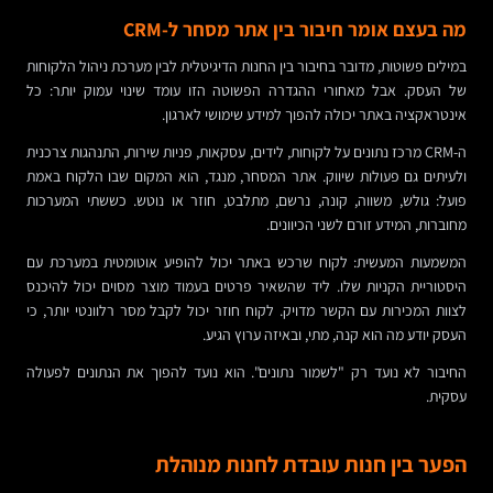
מה בעצם אומר חיבור בין אתר מסחר ל-CRM
במילים פשוטות, מדובר בחיבור בין החנות הדיגיטלית לבין מערכת ניהול הלקוחות
של העסק. אבל מאחורי ההגדרה הפשוטה הזו עומד שינוי עמוק יותר: כל
אינטראקציה באתר יכולה להפוך למידע שימושי לארגון.
ה-CRM מרכז נתונים על לקוחות, לידים, עסקאות, פניות שירות, התנהגות צרכנית
ולעיתים גם פעולות שיווק. אתר המסחר, מנגד, הוא המקום שבו הלקוח באמת
פועל: גולש, משווה, קונה, נרשם, מתלבט, חוזר או נוטש. כששתי המערכות
מחוברות, המידע זורם לשני הכיוונים.
המשמעות המעשית: לקוח שרכש באתר יכול להופיע אוטומטית במערכת עם
היסטוריית הקניות שלו. ליד שהשאיר פרטים בעמוד מוצר מסוים יכול להיכנס
לצוות המכירות עם הקשר מדויק. לקוח חוזר יכול לקבל מסר רלוונטי יותר, כי
העסק יודע מה הוא קנה, מתי, ובאיזה ערוץ הגיע.
החיבור לא נועד רק "לשמור נתונים". הוא נועד להפוך את הנתונים לפעולה
עסקית.
הפער בין חנות עובדת לחנות מנוהלת