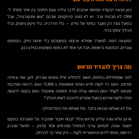
כאן מגיעה הנקודה שפחות אוהבים לדבר עליה: עצם החיבור בין אתר מסחר ל-
CRM לא מבטיח ערך. יש לא מעט פרויקטים שבהם "עשו אינטגרציה", אבל
בפועל נוצר רק מעבר בסיסי של מידע — בלי היררכיה, בלי ניקיון נתונים, ובלי
תהליך עסקי ברור.
התוצאה דומה למשרד שמילא ארונות במסמכים בלי שיטת תיוק. הטפסים
עוברים, ההזמנות נרשמות, אבל אף אחד לא באמת משתמש במידע נכון.
מה צריך להגדיר מראש
לפני שמתחילים בפיתוח, חשוב להחליט אילו נתונים עוברים, לאן, מתי ובאיזה
פורמט. האם כל לקוח חדש נפתח אוטומטית ב-CRM? האם רכישה מעדכנת
סטטוס לקוח? האם נטישת עגלה יוצרת משימה שיווקית? האם בקשה להצעת
מחיר ולקוח שרכש בפועל אמורים להיכנס לאותו תהליך?
אלו לא שאלות טכניות בלבד. אלו שאלות של ניהול תהליך.
ארגון שלא עונה עליהן מראש עלול לבנות חיבור שמכביד על המערכת במקום
לשפר אותה. לעיתים עדיף להתחיל מתרחיש אחד מדויק — למשל סנכרון
רכישות, טפסי לידים והיסטוריית לקוח — ורק אחר כך להרחיב.