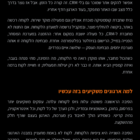
אפשר להקים אתר שמוכר גם בלי CRM. זה קורה כל הזמן. אבל אז נוצר בדרך
כלל מצב שבו האתר מתפקד, בעוד הארגון רודף אחריו.
נניח שחברת קוסמטיקה מוכרת אונליין וגם מפעילה מוקד שירות. לקוחה רכשה
באתר, ביקשה להחליף מוצר, ובמקביל נרשמה למועדון הלקוחות. אם החנות לא
מחוברת ל-CRM, כל פעולה יושבת במקום אחר: ההזמנה במערכת המסחר,
הפנייה במייל, הרישום בניוזלטר בפלטפורמה אחרת. מבחינת הלקוחה זו אותה
מערכת יחסים. מבחינת העסק — שלושה איים נפרדים.
כשהכול מחובר, אותו מוקדן רואה מי הלקוחה, מה הזמינה, מתי פנתה בעבר,
ואיזה קמפיין הביא אותה. זו כבר לא רק יעילות תפעולית; זו חוויית לקוח ברמה
אחרת.
למה ארגונים משקיעים בזה עכשיו
הסיבה הראשונה פשוטה: עלות גיוס לקוחות עלתה. עסקים משקיעים יותר
בפרסום, בתוכן, באוטומציות ובמדיה, ולכן הערך של כל לקוח, וכל אינטראקציה,
נהיה קריטי. כשמידע הולך לאיבוד בין מערכות, הארגון בעצם שורף חלק
מההשקעה.
הסיבה השנייה היא ציפיות הלקוחות. לקוח לא באמת מתעניין במבנה הארגוני
שלכם. מבחינתו, אם הוא נרשם, רכש, שאל שאלה או פנה לשירות — החברה