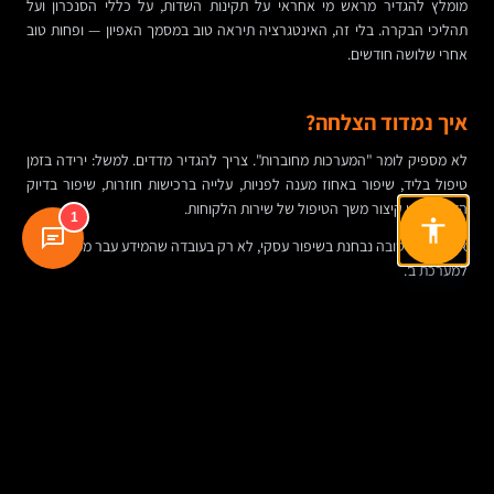
מומלץ להגדיר מראש מי אחראי על תקינות השדות, על כללי הסנכרון ועל
תהליכי הבקרה. בלי זה, האינטגרציה תיראה טוב במסמך האפיון — ופחות טוב
אחרי שלושה חודשים.
איך נמדוד הצלחה?
לא מספיק לומר "המערכות מחוברות". צריך להגדיר מדדים. למשל: ירידה בזמן
טיפול בליד, שיפור באחוז מענה לפניות, עלייה ברכישות חוזרות, שיפור בדיוק
הדאטה, או קיצור משך הטיפול של שירות הלקוחות.
1
אינטגרציה טובה נבחנת בשיפור עסקי, לא רק בעובדה שהמידע עבר ממערכת א'
למערכת ב'.
האתגרים שבדרך, בלי לייפות
חיבור בין אתר מסחר ל-CRM הוא פרויקט עם פוטנציאל גבוה, אבל גם עם לא
מעט מוקשים. הראשון הוא איכות נתונים. אם במערכת ה-CRM כבר קיימים
כפילויות, שדות לא אחידים או היסטוריה חלקית, האתר החדש לא יפתור זאת
לבדו. לעיתים הוא אפילו יחריף את הבעיה אם יזרים עוד מידע לא מסודר.
האתגר השני הוא תלות בתהליכים ארגוניים. מערכת יכולה להיות מחוברת היטב,