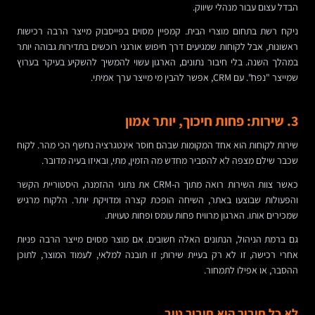
הבדל עצום עבור מנהלי שיווק.
ניקח רשת בתחום מוצרי הבית. קמפיין מסוים בפייסבוק מייצר הרבה רכישות
ראשונות, אבל לקוחות שמגיעים דרך חיפוש אורגני רוכשים בתדירות גבוהה יותר
במהלך השנה. בלי חיבור נתונים, הארגון עשוי להמשיך להשקיע בעיקר בערוץ
שמייצר "נפח". עם CRM, אפשר להבין מי מייצר ערך אמיתי.
3. שירות: פחות חיכוך, יותר אמון
שירות לקוחות הוא אחד המקומות שבהם חוסר אינטגרציה נחשף הכי מהר. לקוח
שכבר שילם מצפה לא להסביר מחדש מה הזמין, מתי, ובאיזו בעיה מדובר.
כאשר צוות השירות רואה מתוך ה-CRM את נתוני ההזמנה, היסטוריית הקשר
והפעולות שבוצעו באתר, השיחה הופכת קצרה ומדויקת יותר. הלקוח מרגיש
שמכירים אותו. הארגון מרוויח פחות עומס ופחות טעויות.
גם ברמת הניהול, הנתונים האלה חשובים. אם מוצר מסוים מייצר הרבה פניות
אחרי רכישה, זו לא רק בעיית שירות; זו תובנה למלאי, לעמוד המוצר, לתוכן
ההסבר, או אפילו לתמחור.
לא כל חיבור הוא חיבור טוב