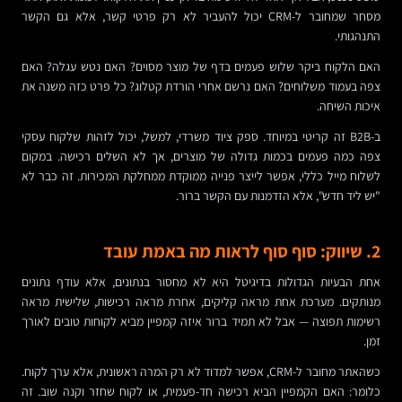
מסחר שמחובר ל-CRM יכול להעביר לא רק פרטי קשר, אלא גם הקשר
התנהגותי.
האם הלקוח ביקר שלוש פעמים בדף של מוצר מסוים? האם נטש עגלה? האם
צפה בעמוד משלוחים? האם נרשם אחרי הורדת קטלוג? כל פרט כזה משנה את
איכות השיחה.
ב-B2B זה קריטי במיוחד. ספק ציוד משרדי, למשל, יכול לזהות שלקוח עסקי
צפה כמה פעמים בכמות גדולה של מוצרים, אך לא השלים רכישה. במקום
לשלוח מייל כללי, אפשר לייצר פנייה ממוקדת ממחלקת המכירות. זה כבר לא
"יש ליד חדש", אלא הזדמנות עם הקשר ברור.
2. שיווק: סוף סוף לראות מה באמת עובד
אחת הבעיות הגדולות בדיגיטל היא לא מחסור בנתונים, אלא עודף נתונים
מנותקים. מערכת אחת מראה קליקים, אחרת מראה רכישות, שלישית מראה
רשימות תפוצה — אבל לא תמיד ברור איזה קמפיין מביא לקוחות טובים לאורך
זמן.
כשהאתר מחובר ל-CRM, אפשר למדוד לא רק המרה ראשונית, אלא ערך לקוח.
כלומר: האם הקמפיין הביא רכישה חד-פעמית, או לקוח שחזר וקנה שוב. זה