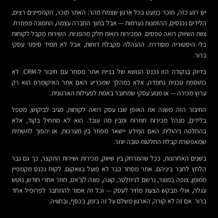
יש רגע כזה, מוכר כמעט בכל ארגון שצמח מהר: האתר מוכר, הקמפיינים רצים,
הלידים נכנסים, ההזמנות נערמות — אבל בתוך החברה עצמה, התמונה מפוזרת.
צוות השיווק רואה טפסים. המכירות רואות חלק מהפניות. השירות מקבל לקוחות
בלי היסטוריה מסודרת. ההנהלה מקבלת דוחות, אבל לא תמיד סיפור עסקי
ברור.
בדיוק בנקודה הזו נכנס הנושא של בניית אתר מסחר עם חיבור ל-CRM. לא
כתוספת טכנית נחמדה, אלא כמהלך שמכריע האם אתר האיקומרס הוא רק
ערוץ מכירה — או מנוע עסקי שמחובר באמת לפעילות הארגונית.
החיבור הזה משנה את האופן שבו עסק רואה לקוחות, מגיב לביקוש, מטפל
בלידים, מנהל מכירות חוזרות ומבין מה עובד. הוא לא מתחיל בקוד, אלא
בהחלטה ניהולית: האם המידע יישאר מפוזר בין מערכות, או יהפוך לתשתית
שמאפשרת קבלת החלטות טובה יותר.
בשנים האחרונות, ככל שהמרחק בין שיווק, מכירות ושירות התקצר, כך גם גבר
הלחץ לחבר ביניהם. אתר מסחר כבר לא פועל בוואקום. לקוח נכנס מקמפיין
ממומן, צופה במוצר, נרשם לניוזלטר, קונה, פונה לצ'אט, חוזר אחרי חודש, נוטש
עגלה, אולי מבקש הצעת מחיר לעסק — וכל זה אמור להתחבר לפרופיל אחד
ברור. אם זה לא קורה, הארגון משלם על זה בזמן, בכסף, ובחוויה.