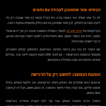
הבסיס: אתר שמתוכנן לעבודה עם נתונים
לא כל אתר מסחר בנוי באותה צורה. ויש הבדל מהותי בין אתר שנבנה רק כדי
להציג מוצרים ולסלוק, לבין אתר שמתוכנן מראש כחלק מתשתית עסקית רחבה.
בפרויקטים של
בניית אתרים
, למשל, השאלה החשובה איננה רק איך ייראו עמודי
המוצר, אלא איך האתר יאסוף, יסווג וישלח מידע רלוונטי לשאר מערכות הארגון.
זו כבר חשיבה מערכתית.
אם האתר לא בנוי נכון ברמת השדות, האירועים, הטפסים, קטלוג המוצרים,
סטטוסי ההזמנות וההרשאות — גם חיבור CRM מצוין יתקשה לייצר ערך. במילים
אחרות: אינטגרציה טובה מתחילה באפיון טוב.
הטעות הנפוצה: לחשוב רק על הרכישה
ארגונים רבים ממקדים את האפיון בשלב הצ'קאאוט: איך הלקוח משלם, באילו
אמצעי סליקה, ומה קורה אחרי אישור ההזמנה. זה כמובן חשוב, אבל זו רק תחנה
אחת במסע.
בפועל, הרבה מהערך העסקי נוצר עוד לפני הקנייה ואחריה. ההרשמה
הראשונית, הניווט באתר, ההשוואה בין מוצרים, בקשת המידע, השימוש בקופון,