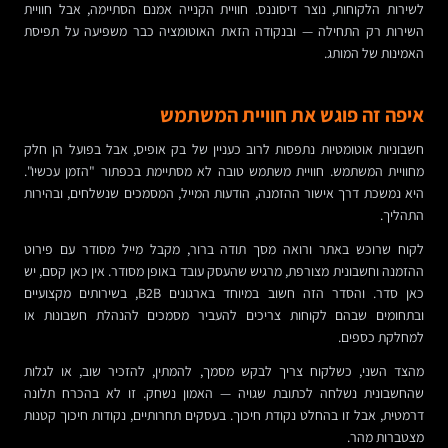
לשירות הלקוחות, נוצר דיסוננס. חוויית הקנייה אמנם הסתיימה, אבל חוויית
השירות רק התחילה — ובנקודה הזאת האוטומציה כבר משפיעה על תפיסת
האמינות של המותג.
איפה זה פוגש את חוויית המשתמש
חשבוניות אוטומטיות נתפסות לרוב כעניין של בק אופיס, אבל בפועל הן חלק
מחוויית המשתמש. חוויית משתמש טובה לא מסתיימת בכפתור "הזמן עכשיו".
היא נמשכת דרך אישור ההזמנה, הודעות המייל, המסמכים שנשלחים, ובהירות
התהליך.
לקוח שרוכש באתר ורואה מסך תודה ברור, מקבל מייל מסודר עם פירוט
ההזמנה וחשבונית מצורפת, מרגיש שהעסק עובד באופן מסודר. אין כאן קסם, יש
כאן סדר. והסדר הזה חשוב במיוחד בארגונים B2B, בשירותים מקצועיים
ובתחומים שבהם לקוחות צריכים להעביר מסמכים להנהלת חשבונות או
למחלקת כספים.
מהצד השני, כשלקוח צריך לבקש מסמך, להמתין, להזכיר שוב, או לגלות
שהחשבונית נשלחה לכתובת שגויה — האמון נשחק. זו לא בהכרח תלונה
דרמטית, אבל זו בהחלט נקודת חיכוך. בעסקים תחרותיים, נקודות חיכוך קטנות
מצטברות מהר.