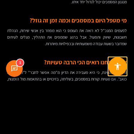
מנגנון המסמכים יכול לגדול יחד איתו.
מי מטפל היום במסמכים וכמה זמן זה גוזל?
לפעמים המנכ"ל לא רואה את העומס כי הוא מפוזר בין אנשי שירות, הנהלת
חשבונות, שיווק ותפעול. אבל ברגע שממפים את התהליך, מגלים לעיתים
שמדובר בשעות עבודה משמעותיות ובכפילויות מיותרות.
איפה אנחנו רואים הכי הרבה טעויות?
1
זו שאלה מצוינת, כי היא מעבירה את הדיון מ"מה אפשר לחבר" ל"מה באמת
כואב". אם טעויות קורות במסמכים, בשליחה, בזיכויים או בהתאמות מול הזמנות,
כנראה שהמערכת צריכה פתרון עמוק יותר מחיבור בסיסי.
האם האתר צריך לשרת גם לקוחות עסקיים?
כשמוכרים ל-B2B, נדרשת לעיתים הקפדה גבוהה יותר על מסמכים, פרטי חברה,
ח.פ., תנאי תשלום ותיעוד. גם אם האתר נראה כמו חנות רגילה, הצרכים
העסקיים שונים.