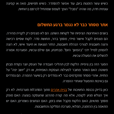
כשיש עשר הזמנות ביום, עוד אפשר להסתדר. כשיש חמישים, מאה או קפיצה
עונתית חדה, מה שהיה "נסבל" הופך לעומס שמתחיל לכרסם ברווחיות.
אתר מסחר כבר לא נגמר ברגע התשלום
בשנים האחרונות הציפיות של לקוחות השתנו. הם לא מצפים רק לקנייה מהירה.
הם מצפים לקבל אישור מיידי, מסמך ברור, תחושת סדר. לקוח שסיים רכישה
ורוצה חשבונית לצורכי הנהלת חשבונות, החזר הוצאות או תיעוד אישי, לא רוצה
להמתין למייל ידני "בהמשך היום". מבחינתו, אם שילם עכשיו, המערכת אמורה
להשלים את הפעולה עכשיו.
הפער הזה בין ציפיית הלקוח לבין תהליכי העבודה של העסק יוצר נקודת מבחן
פשוטה: האם האתר מחובר לפעילות העסקית האמיתית, או רק "יושב יפה" על
החזית. אתרי מסחר מתקדמים כבר לא נמדדים רק בשיעור ההמרה. הם נמדדים
גם באיכות התפעול שאחרי ההמרה.
כאן בדיוק נכנסת החשיבות של
בניית אתרים
מתוך הסתכלות מערכתית. לא רק
איך הגולש מגיע לקופה, אלא מה קורה מהרגע שהעסקה בוצעה: האם מופק
מסמך מתאים, האם הלקוח מקבל אותו בזמן, האם הנתונים נשמרים, האם יש
התאמה בין ההזמנה, המלאי, מערכת הסליקה והחשבונות.