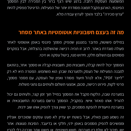
המשמעות העסקית רחבה. ברגע שיש רצף ברור בין המכירה לבין המסמך
הפיננסי, הארגון מקבל תמונה מסודרת יותר של הפעילות. הדיגיטל מפסיק להיות
"ערוץ מכירה" בלבד והופך לערוץ עבודה מלא.
מה זה בעצם חשבוניות אוטומטיות באתר מסחר
במילים פשוטות, מדובר במנגנון שמפיק מסמך פיננסי באופן אוטומטי לאחר
פעולה מוגדרת באתר. לרוב זו תהיה רכישה שהושלמה בהצלחה, אבל במקרים
מסוימים גם תשלום חלקי, חידוש מנוי, ביטול עסקה או זיכוי.
המסמך יכול להיות קבלה, חשבונית מס, חשבונית-קבלה או מסמך אחר, בהתאם
למבנה הפעילות של העסק ולמערכות שבהן הוא משתמש. המטרה היא לא רק
"לייצר PDF", אלא לנהל תיעוד מסודר ואמין של העסקה, עם מספר מסמך,
פרטי לקוח, פירוט רכישה, סכום, אמצעי תשלום ולעיתים גם נתוני משלוח.
במערכת טובה, הלקוח מקבל את המסמך במייל תוך זמן קצר, ולעיתים גם יכול
להוריד אותו מאזור אישי. במקביל, המסמך נרשם במערכת החשבונאית או
במערכת הייעודית להפקת מסמכים, כך שאין צורך להפיק אותו שוב ידנית.
זה נשמע מובן מאליו, אבל בשטח יש עדיין לא מעט עסקים שמוכרים אונליין
וממשיכים להפיק מסמכים באופן ידני, חלקי או בדיעבד. הסיבות מגוונות: אתר
ישן, חיבור לא שלם בין מערכות, חשש משינויים, או פשוט אתר שנבנה בלי להבין