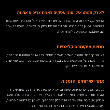
לא רק חנות: אילו סוגי עסקים באמת צריכים את זה
הדימוי הקלאסי הוא אתר מכירות עם מוצרים פיזיים, אבל חשבוניות אוטומטיות
רלוונטיות למגוון רחב הרבה יותר של מודלים עסקיים. למעשה, כמעט כל אתר
שבו מתבצעת עסקה יכול להרוויח מהן.
חנויות איקומרס קלאסיות
כאן הצורך ברור: הזמנה, תשלום, משלוח, מסמך. ככל שנפח ההזמנות גבוה יותר,
כך החשיבות של אוטומציה עולה. במיוחד בתקופות עומס כמו חגים, סוף שנה,
מבצעי אונליין או קמפיינים חזקים.
אתרי שירותים והזמנות
עסקים שמוכרים פגישות, טיפולים, ייעוץ, סדנאות או שירותים מקצועיים דרך
האתר, נוטים לפעמים להתייחס לחשבונית כשלב נפרד. אבל אם התשלום נעשה
אונליין, אין סיבה שהתיעוד לא יהיה חלק מהתהליך. זה נכון גם לרופאים פרטיים,
יועצים, מאמנים, משרדי שירותים ונותני שירות בתחומי הדרכה.