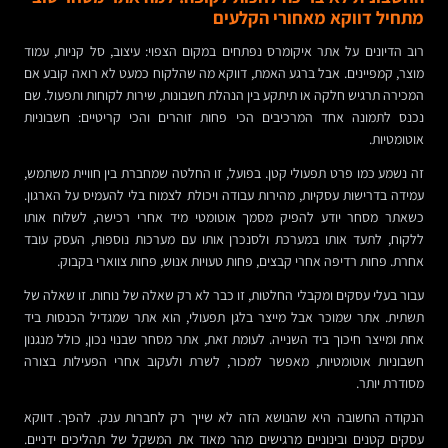
מתחיל דווקא מאחורי הקלעים
רוב הדיונים על אתר איקומרס נפתחים במקום הצפוי: עיצוב, סל קניות, עמוד
מוצר, קמפיינים. אבל ברגע האמת, דווקא מה שהלקוח כמעט לא רואה קובע אם
המכירה תרגיש חלקה או תיתקע בין הנהלת חשבונות, שירות לקוחות ותפעול. שם
נכנס לתמונה אחד המרכיבים הכי פחות זוהרים והכי קריטיים: חשבוניות
אוטומטיות.
זה נשמע כמו פרט תפעולי קטן. בפועל, זו החלטה שמחברת בין חוויית משתמש,
עמידה בדרישות עסקיות, מהירות עבודה ויכולת לצמוח בלי להעמיס על הארגון.
כשאתר מסחר יודע להפיק מסמך אוטומטי מיד אחרי רכישה, לשלוח אותו
ללקוח, לתעד אותו במערכת ולסנכרן אותו עם מערכות נוספות, העסק עובד
אחרת. פחות רדיפה אחרי קבצים, פחות טעויות אנוש, פחות צווארי בקבוק.
עבור בעלי עסקים ומקבלי החלטות, זו כבר לא רק שאלה של נוחות. זו שאלה של
תשתית. אתר שמוכר אבל מייצר בלגן תפעולי, הוא אתר שמגדיל הכנסות ביד
אחת ומייצר חיכוך ביד השנייה. לעומת זאת, אתר מסחר שבנוי נכון, כולל מנגנון
חשבוניות אוטומטיות, מאפשר למכור, לשרת ולעקוב אחרי הפעילות בצורה
מסודרת יותר.
הנקודה החשובה היא שהנושא הזה לא שייך רק לחברות ענק. להפך. דווקא
עסקים קטנים ובינוניים מרגישים מהר מאוד את המשקל של תהליכים ידניים.