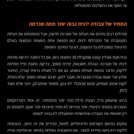
עד הסוף את ההשלכות התפעוליות.
המחיר של עבודה ידנית גבוה יותר ממה שנדמה
מנהלים רבים מזהים את העלות של מערכת חדשה, אבל מפספסים את העלות
המצטברת של התנהלות ידנית. כאן נמצאת אחת הטעויות הנפוצות בעולם
הדיגיטל: מסתכלים על ההקמה, לא על החיכוך היומיומי.
נניח חנות אונליין קטנה שמקבלת 30 הזמנות ביום. אם כל הזמנה דורשת פתיחה
ידנית של מערכת הנהלת חשבונות, יצירת מסמך, בדיקת כתובת מייל ושליחה
ללקוח, מדובר במאות פעולות בשבוע. גם אם כל פעולה נראית קצרה, החיבור
שלהן יוצר שעות עבודה מצטברות. מעבר לזמן, יש גם טעויות: מסמך שלא נשלח,
לקוח שהוזן פעמיים, סכום שהוקלד לא נכון, מספור שהתבלגן, זיכוי שלא תועד
בזמן.
ברגע שהעסק גדל, הבעיה גדלה מהר יותר מהמחזור. זה אחד הפרדוקסים
המוכרים במסחר דיגיטלי: יותר מכירות לא תמיד מייצרות יותר שקט. לפעמים הן
רק חושפות את העובדה שהתשתית התפעולית לא בנויה לעומס.
עסקים בתחום הקורסים הדיגיטליים, למשל, מכירים את זה היטב. ההבטחה
ללקוח היא גישה מיידית למוצר. אם החשבונית נשלחת באיחור או מחייבת פנייה