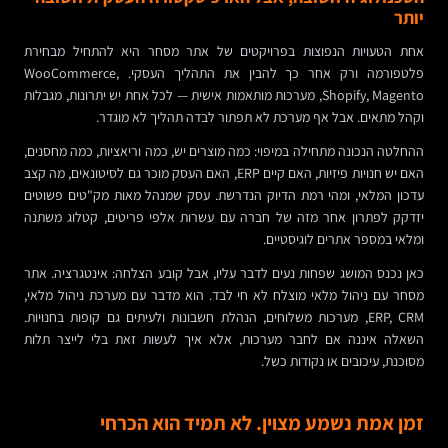
יותר
אחת הטעויות הנפוצות בפרויקטים של אתר מסחר היא להתחיל מבחירת
פלטפורמה ורק אחר כך להבין את התהליך העסקי. WooCommerce,
Shopify, Magento, מערכות מותאמות אישית — לכל אחת יש יתרונות, מגבלות
וקהל מתאים. אבל אף מערכת לא תפתור לבדה תהליך לא מוגדר.
ההחלטה הנכונה מתחילה במיפוי: כמה מוצרים יש, כמה וריאציות, כמה מחסנים,
האם יש חנויות פיזיות, האם קיים ERP, האם העסק מוכר גם לסיטונאים, מה קצב
עדכון המלאי, ומהי רמת הדיוק הנדרשת. עסק שמנהל מאות מק"טים פשוטים
יזדקק לפתרון אחר מזה של חברה עם עשרות אלפי פריטים, קטלוג משתנה
ומלאי במספר אתרים לוגיסטיים.
כאן נכנס המושג שפחות נעים לדבר עליו, אבל קובע הצלחה: אינטגרציה. אתר
מסחר עם ניהול מלאי מוצלח לא חי לבד. הוא מדבר עם מערכת ניהול מלאי,
ERP, CRM, מערכות משלוחים, הנהלת חשבונות ולעיתים גם קופות בחנויות.
השאלה איננה אם לחבר מערכות, אלא איך לעשות זאת בלי לייצר תלות
מסוכנת, עיכובים או נקודות כשל.
זמן אמת נשמע מצוין. לא תמיד הוא הכרחי