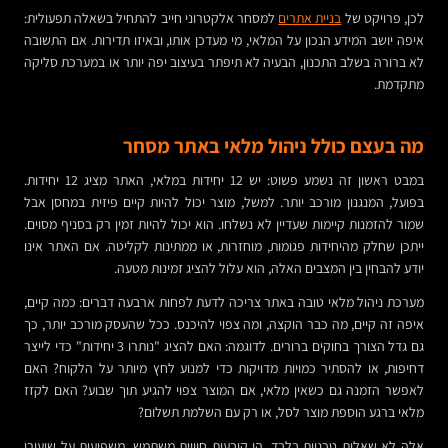
לכן, פרויקט של
בניית אתרים
למסחר אלקטרוני חייב להתחיל בשאלה תפעולית:
איפה יושב המידע הנכון על המלאי, מי מעדכן אותו, ובאיזו תדירות. אם התשובה
לא ברורה בשלב התכנון, הבעיה לא תיפתר בעיצוב יפה יותר או במערכת סליקה
מתקדמת.
מה בעצם כולל ניהול מלאי באתר מסחר
במבט ראשון זה נשמע פשוט: יש 12 יחידות במלאי, האתר מציג 12 יחידות.
בפועל, המנגנון מורכב יותר. למשל, מוצר יכול להיות קיים פיזית במחסן אבל
שמור להזמנות קיימות שעדיין לא נשלחו. הוא יכול להיות זמין רק בסניף מסוים.
ייתכן שחלק מהיחידות פגומות, מוחזרות, או ממתינות לקליטה. אם האתר אינו
יודע להבחין בין המצבים האלה, הוא עלול להציג זמינות מטעה.
מערכת ניהול מלאי טובה באתר צריכה לדעת לפחות ארבעה דברים: כמה קיים,
איפה זה קיים, מה כבר הוקצה, ומה צפוי להיכנס. ככל שהעסק מורכב יותר, כך
גם גדל הצורך בחוקים ברורים. לדוגמה: האם להציג "נותרו 3 יחידות" כדי לייצר
דחיפות, או להסתיר כמויות מדויקות כדי למנוע לחץ מיותר על הלקוח? האם
לאפשר הזמנה גם כשאין מלאי, אם המוצר צפוי להגיע תוך שבוע? האם לקזז
מלאי ברגע הוספת מוצר לסל, או רק עם השלמת תשלום?
אלה לא שאלות טכניות בלבד. הן קובעות חוויית משתמש, משפיעות על שיעורי