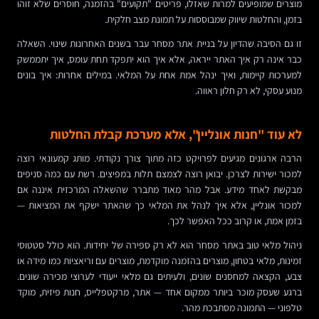
מוצרים שמופיעים למרות שאזלו, פריטים "תקועים" בהזמנה, חוסרים שלא זוהו
בזמן, והחלטות שיווק שמבוססות על תמונת מצב חלקית.
זו גם הסיבה שהדיון על בניית אתר מסחר עבר בשנים האחרונות שינוי. השאלה
כבר אינה רק איך האתר ייראה, אלא איך הוא יתפקד תחת עומס, איך יתממשק
למערכות קיימות, ואיך ינהל אמת אחת על המלאי. במילים אחרות: איך בונים
מנוע עסקי, לא רק חלון ראווה.
לא עוד "חנות אונליין", אלא מערכת קבלת החלטות
הרבה ארגונים מגיעים לפרויקט כזה מתוך צורך נקודתי. מותג קמעונאי רוצה
למכור ישירות לצרכן. יבואן רוצה לצמצם תלות במפיצים. רשת עם כמה סניפים
מבקשת לאחד מידע. אבל מהר מאוד מתברר שהשאלה המרכזית איננה אם
למכור אונליין, אלא איך לנהל את המלאי כך שהאתר ישקף את המציאות —
בזמן אמת, או קרוב ככל האפשר לכך.
ניהול מלאי טוב באתר מסחר הוא לא רק ספירה של יחידות. הוא כולל סטטוסי
זמינות, מלאי בטחון, מוצרים בהזמנה מוקדמת, מוצרים עם וריאציות כמו מידה או
צבע, הקצאה למחסנים שונים, ולעיתים גם מלאי ייעודי לערוצי מכירה שונים.
ברגע שעסק מוכר ביותר ממקום אחד — אתר, מרקטפלייס, חנות פיזית, מוקד
טלפוני — התמונה מסתבכת מהר.