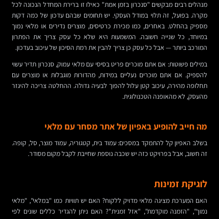
מנהלים רבים מבקשים "סנכרון בזמן אמת" כאילו זו ברירת המחדל הנכונה לכל
מקרה. בפועל, זה תלוי במודל העסקי. יש תחומים שבהם עדכון של כמה דקות
מספיק בהחלט. באחרים, כמו מכירת כרטיסים, מוצרים נדירים או מלאי נמוך
במיוחד, כל שנייה חשובה. המשמעות היא שלא כל עסק צריך את הפתרון
המורכב ביותר — אבל כל עסק כן צריך להבין את רמת הסיכון של עיכוב בעדכון.
במילים פשוטות: אם אתם מוכרים פריט בסיסי עם מלאי עמוק, סנכרון תדיר עשוי
להספיק. אם אתם מוכרים נעליים במידות, מהדורות מוגבלות או מוצרים עם
תחלופה מהירה, עיכוב קטן עלול להפוך לבעיה גדולה. ההחלטה צריכה להיגזר
מהעסק, לא מהאופנה הטכנולוגית.
מה חייב להופיע באפיון של אתר מסחר עם מלאי
בשלב האפיון קל להתמקד במסכים: עמוד בית, קטגוריה, עמוד מוצר, סל, קופה.
זה חשוב, אבל בפרויקט כזה יש שכבה נוספת שחייבת לקבל מקום מסודר.
לוגיקת זמינות
האם המערכת מציגה מלאי מדויק ללקוח? האם יש תוויות כמו "במלאי", "מלאי
נמוך", "הזמנה מוקדמת", "אזל זמנית"? האם ניתן להגדיר כללים שונים לפי