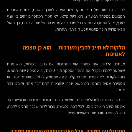
לפי דוחות שוק של גופי מחקר ולוגיסטיקה לאורך השנים, אחד האתגרים
הקבועים במסחר רב-ערוצי הוא דיוק מלאי. לא תמיד המספרים זהים בין ענף
לענף, אבל המסקנה דומה: ככל שהמכירה מתפרסת על יותר ערוצים, כך ניהול
מלאי מדויק הופך מתנאי תפעולי ליתרון תחרותי.
הלקוח לא חייב להבין מערכות — הוא כן מצפה
לאמינות
מבחינת הלקוח, אתר מסחר הוא התחייבות. אם כתוב "במלאי", הוא מניח
שאפשר לקנות ולקבל. אם כתוב "אספקה תוך 3 ימים", הוא מצפה שזה יתממש.
רוב הלקוחות לא יתעניינו אם התקלה נבעה מממשק ל-ERP, מתוסף בעייתי או
מספירה שגויה במחסן. הם פשוט יזכרו שהבטיחו להם דבר אחד, וקיבלו דבר
אחר.
זו נקודה קריטית למנהלים: חוויית משתמש אינה נגמרת בניווט נוח או עיצוב נקי.
אמינות מידע היא רכיב UX לכל דבר. למעשה, עבור לקוח שכבר החליט לקנות,
היא לעיתים חשובה יותר מהעיצוב עצמו.
הטכנולוגיה חשובה, אבל הארכיטקטורה העסקית חשובה