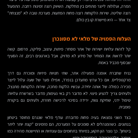
המרה, ועלולות לייצר מתחים בין מחלקות. השיווק רוצה זמינות רחבה. התפעול
רוצה שליטה. שירות הלקוחות רוצה פחות הפתעות. מערכת טובה לא "מנצחת"
צד אחד — היא מיישרת קו בין כולם.
העלות הסמויה של מלאי לא מסונכרן
קל לזהות עלויות ישירות של אתר מסחר: פיתוח, עיצוב, סליקה, פרסום. קשה
יותר לראות את המחיר של מידע לא מדויק. אבל בארגונים רבים, זה הסעיף
שבסוף מכביד באמת.
נניח שחברת אופנה מפעילה אתר, שתי חנויות פיזיות ומוכרת גם דרך
מרקטפלייס. אם כל ערוץ מתעדכן בנפרד, אפילו פער של שעה עלול לייצר
מכירה כפולה של אותה יחידה. עכשיו הלקוח מחכה, שירות הלקוחות מתנצל,
ולעיתים צריך להציע פיצוי. לא מדובר רק באי נעימות; מדובר בשרשרת עלויות:
טיפול ידני, שחיקת צוות, ירידה בסיכוי לרכישה חוזרת, ולעיתים גם ביקורת
פומבית.
בצד השני נמצאת בעיה פחות מדוברת: עודף מלאי שנגרם מחוסר ביטחון
בנתונים. כשהמנהלים לא סומכים על המערכת, הם מזמינים "קצת יותר ליתר
ביטחון". כך נוצר הון תקוע, במיוחד בתחומים עם עונתיות או התיישנות מהירה כמו
אופנה, אלקטרוניקה, קוסמטיקה ומזון.