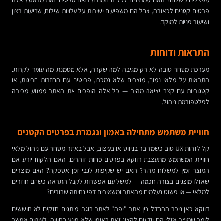
מפצלים משלוח? האם ממתינים לכל ההזמנה? האם מציגים זאת מראש? אלה
פרטים קטנים לכאורה, אבל הם משפיעים ישירות על עלויות שילוח, שביעות רצון
ושיעור פניות למוקד.
התראות ודוחות
מערכת מסחר טובה לא רק מגיבה למה שקרה, אלא מסמנת מה עומד לקרות.
התראות על מלאי נמוך, מוצרים שלא נמכרו, פריטים עם החזרות חריגות, או
קטגוריות עם קצב יציאה מהיר — כל אלה הופכים את האתר ממנוע מכירה
לפלטפורמת ניהול.
חוויית משתמש מתחילה באמון ונגמרת בפרטים הקטנים
קל לזהות UX טוב כשמדובר בניווט או בעיצוב, אבל באתר מסחר עם ניהול מלאי
חוויית המשתמש מתעצבת דווקא בפרטים פחות זוהרים. האם הלקוח יודע אם
המוצר זמין למשלוח מהיר? האם יש שקיפות לגבי זמן אספקה? האם מוצרים
שאזלו מוצגים בצורה חכמה — למשל עם אפשרות לקבל התראה כשהם חוזרים
למלאי — או פשוט נעלמים מהאתר ומשאירים דפי נחיתה שבורים?
דווקא כאן ניכר ההבדל בין אתר "יפה" לאתר בוגר. מותגים חזקים לא חוששים
לומר שמוצר אזל; הם יודעים להציג זאת באופן שלא פוגע בחוויה. לעיתים אפשר