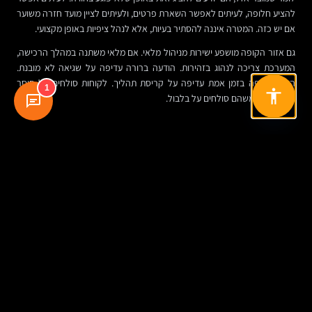
להציע חלופה, לעיתים לאפשר השארת פרטים, ולעיתים לציין מועד חזרה משוער
אם יש כזה. המטרה איננה להסתיר בעיות, אלא לנהל ציפיות באופן מקצועי.
גם אזור הקופה מושפע ישירות מניהול מלאי. אם מלאי משתנה במהלך הרכישה,
המערכת צריכה לנהוג בזהירות. הודעה ברורה עדיפה על שגיאה לא מובנת.
הצגת חלופה בזמן אמת עדיפה על קריסת תהליך. לקוחות סולחים על חוסר
1
זמינות יותר משהם סולחים על בלבול.
מתי אתר מסחר עם מלאי הופך לבעיה ארגונית
יש סימנים שחוזרים על עצמם בארגונים שבהם המערכת כבר לא עומדת בקצב
העסק. הרבה תיקונים ידניים. יותר מדי קבצי אקסל. תלות באדם אחד "שיודע איך
זה עובד". פערים קבועים בין מה שמופיע באתר לבין מה שיש בפועל. קמפיינים
שנעצרים כי אין ודאות לגבי זמינות. ישיבות שבהן כולם מתווכחים על המספרים
במקום על הפעולה.
בשלב הזה, הבעיה אינה אתר לא מעודכן. הבעיה היא שהמסחר הדיגיטלי נשען
על תשתית שלא תואמת את מורכבות העסק. וזה קורה לא רק בחברות גדולות.
גם עסקים בינוניים חווים זאת ברגע שהם מתחילים לצמוח, להתרחב לערוצים
נוספים, או לנהל קטלוג רחב יותר.