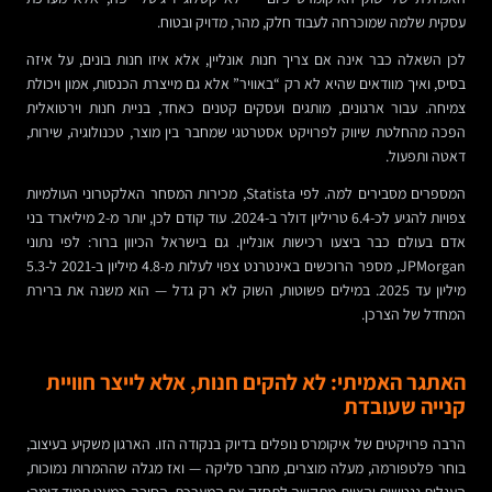
עסקית שלמה שמוכרחה לעבוד חלק, מהר, מדויק ובטוח.
לכן השאלה כבר אינה אם צריך חנות אונליין, אלא איזו חנות בונים, על איזה
בסיס, ואיך מוודאים שהיא לא רק “באוויר” אלא גם מייצרת הכנסות, אמון ויכולת
צמיחה. עבור ארגונים, מותגים ועסקים קטנים כאחד, בניית חנות וירטואלית
הפכה מהחלטת שיווק לפרויקט אסטרטגי שמחבר בין מוצר, טכנולוגיה, שירות,
דאטה ותפעול.
המספרים מסבירים למה. לפי Statista, מכירות המסחר האלקטרוני העולמיות
צפויות להגיע לכ-6.4 טריליון דולר ב-2024. עוד קודם לכן, יותר מ-2 מיליארד בני
אדם בעולם כבר ביצעו רכישות אונליין. גם בישראל הכיוון ברור: לפי נתוני
JPMorgan, מספר הרוכשים באינטרנט צפוי לעלות מ-4.8 מיליון ב-2021 ל-5.3
מיליון עד 2025. במילים פשוטות, השוק לא רק גדל — הוא משנה את ברירת
המחדל של הצרכן.
האתגר האמיתי: לא להקים חנות, אלא לייצר חוויית
קנייה שעובדת
הרבה פרויקטים של איקומרס נופלים בדיוק בנקודה הזו. הארגון משקיע בעיצוב,
בוחר פלטפורמה, מעלה מוצרים, מחבר סליקה — ואז מגלה שההמרות נמוכות,