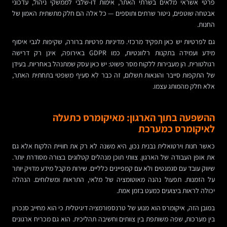
פרטי אשראי מלאים בשרתי האתר, אימות דו-שלבי לממשקי ניהול, עדכוני
אבטחה שוטפים, ניטור שרתים ותוספים — כל אלה הם חלק מתשתית האמון של
החנות.
גם לפרטיות יש כאן תפקיד מרכזי. מדיניות פרטיות ברורה, שקיפות לגבי איסוף
מידע ועמידה בתקנות רלוונטיות, כמו GDPR באירופה, אינן רק דרישה
רגולטורית. הן מעבירות ללקוח מסר פשוט: יש כאן עסק שמתנהל באחריות. בעידן
של התקפות סייבר והונאות תשלום, זה כבר לא סעיף משפטי בתחתית האתר,
אלא חלק מהמותג עצמו.
ההשפעה בתוך הארגון: מאיקומרס כתעלה
לאיקומרס כמערכת
כאשר חנות וירטואלית נבנית נכון, היא משנה לא רק את חוויית הלקוח אלא גם
את אופן העבודה של הארגון. צוותי תוכן מנהלים קטלוגים בצורה מסודרת יותר.
שיווק עובד עם סגמנטים ולא עם קמפיינים כלליים. שירות מקבל מידע מדויק יותר
על הזמנות. תפעול נהנה מאוטומציה של מלאי, התראות ומשלוחים. הנהלה
יכולה לראות ביצועים כמעט בזמן אמת.
במובן הזה, איקומרס הוא מנוע של טרנספורמציה דיגיטלית כי הוא מחייב סנכרון
בין מערכות, שפה משותפת בין צוותים וחשיבה תהליכית. הוא גם מכריח ארגונים