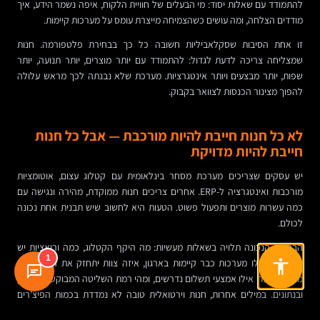
להתמודד עם שאלות יסוד: מי הבעלים של חוויית הלקוח, איפה נשמר הידע, איך
מודדים הצלחה, ומה עושים כשהצמיחה מייצרת עומס על מערכות קיימות.
זו אחת הסיבות שסקלאביליות חשובה כל כך בבחירת פלטפורמה. חנות
שמצליחה צריכה לדעת לגדול: להתמודד עם יותר מוצרים, יותר תנועה, יותר
שפות, יותר מבצעים ויותר אינטגרציות. מערכת שלא נבנתה לכך מראש עלולה
להפוך מצינור הכנסות לצוואר בקבוק.
לא כל חנות חייבת להיות מורכבת — אבל כל חנות
חייבת להיות מדויקת
יש עסקים שצריכים מערכת מסחר בינלאומית עם קטלוג עצום, אוטומציות
מורכבות ואינטגרציה ל-ERP. אחרים צריכים חנות ממוקדת, מהירה ונגישה עם
כמה עשרות מוצרים ותפעול פשוט. הטעות היא לחשוב שיש תבנית אחת נכונה
לכולם.
הבחירה הנכונה תלויה בשאלות מעשיות: מה היקף הקטלוג, כמה וריאציות יש
1
למוצרים, אילו מערכות כבר קיימות בארגון, איזה צוות יתחזק את התוכן, מהן
מדינות היעד, אילו אמצעי תשלום נדרשים, ומהי רמת השליטה המבוקשת בשיווק
ובנתונים. במילים אחרות, חנות וירטואלית טובה לא נמדדת בכמות הפיצ’רים
שלה, אלא במידת ההתאמה שלה למודל העסקי.