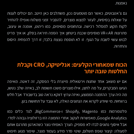
נאמנות.
גם צ’אטבוטים, כאשר הם מוטמעים נכון, משתלבים כאן היטב. הם יכולים לענות
על שאלות בסיסיות, לעזור למצוא מוצרים, להסביר זמני משלוח ואפילו להחזיר
לקוח תקוע למסלול רכישה. ובתחומים מסוימים, כמו ריהוט, אופנה או עיצוב,
פתרונות AR ו-VR מוסיפים שכבת ביטחון: איך הספה תיראה בסלון, או איך פריט
לבוש עשוי לשבת על הגוף. זו לא תוספת נוצצת בלבד; זו דרך להפחית היסוס
והחזרות.
הכוח שמאחורי הקלעים: אנליטיקה, CRO וקבלת
החלטות טובה יותר
אם יש משאב אחד שחנות וירטואלית מייצרת בלי הפסקה, זה דאטה. מאיפה
הגיעו המבקרים, על מה לחצו, אילו מוצרים משכו תשומת לב, באיזה שלב נטשו,
מה היה ערך ההזמנה הממוצע, ואיזה ערוץ דווקא נראה טוב בדשבורד אבל חלש
ברווחיות. מי שיודע לקרוא את הנתונים האלה, לא עובד על תחושות בטן.
פלטפורמות כמו Shopify, Magento ו-BigCommerce, לצד כלים כמו
Google Analytics, מאפשרות לעקוב אחרי התמונה הזו ברזולוציה גבוהה למדי.
אבל איסוף נתונים לבדו לא מספיק. הערך האמיתי נוצר כשהארגון מתרגם אותם
לפעולה: קיצור טופס תשלום, שינוי סדר מידע בעמוד מוצר, שיפור מנוע חיפוש