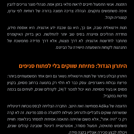
הזמנות. אנשי התפעול חייבים לראות מלאי בזמן אמת. מנהלי מוצר צריכים להבין
איפה משתמשים נתקעים. הנהלה צריכה תמונה ברורה של רווחיות לפי ערוץ,
קטגוריה וקהל.
חנות וירטואלית טובה, אם כך, היא גם שכבת ידע ארגונית. היא אוספת מידע,
מחדדת תהליכים ומייצרת בסיס טוב יותר להחלטות. כאן בדיוק האיקומרס
מתחבר לחדשנות ארגונית: לא דרך מצגות, אלא דרך מדידה מתמשכת של
התנהגות לקוחות והשפעתה הישירה על הביזנס.
היתרון הגדול: פתיחת שווקים בלי לפתוח סניפים
היתרון הבולט ביותר של חנות וירטואלית נשאר גם היום אחד המשמעותיים ביותר:
פריצת גבולות גיאוגרפיים. עסק כבר לא תלוי רק בתנועה ברחוב מסוים, בקניון
מסוים או בעיר מסוימת. הוא יכול למכור 24/7, לקהלים שונים, לעיתים גם בכמה
מדינות במקביל.
הדוגמה של Adika ממחישה זאת היטב. החברה הצליחה לבסס נוכחות דיגיטלית
שמשרתת שווקים גלובליים ולהרחיב פעילות ללמעלה מ-100 מדינות. זה לא קרה
רק כי “היה אתר”, אלא משום שהייתה התאמה אמיתית למסחר בינלאומי: חוויית
משתמש מתאימה, תפעול מסודר, אסטרטגיית דיגיטל שמבינה קהלים שונים,
ויכולת לבצע מכירה אונליין בקנה מידה.