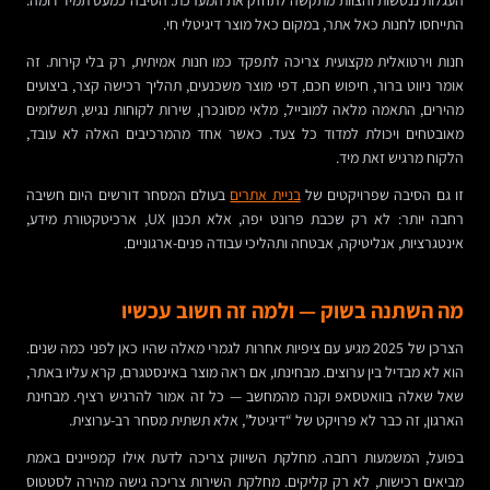
העגלות ננטשות והצוות מתקשה לתחזק את המערכת. הסיבה כמעט תמיד דומה:
התייחסו לחנות כאל אתר, במקום כאל מוצר דיגיטלי חי.
חנות וירטואלית מקצועית צריכה לתפקד כמו חנות אמיתית, רק בלי קירות. זה
אומר ניווט ברור, חיפוש חכם, דפי מוצר משכנעים, תהליך רכישה קצר, ביצועים
מהירים, התאמה מלאה למובייל, מלאי מסונכרן, שירות לקוחות נגיש, תשלומים
מאובטחים ויכולת למדוד כל צעד. כאשר אחד מהמרכיבים האלה לא עובד,
הלקוח מרגיש זאת מיד.
זו גם הסיבה שפרויקטים של
בניית אתרים
בעולם המסחר דורשים היום חשיבה
רחבה יותר: לא רק שכבת פרונט יפה, אלא תכנון UX, ארכיטקטורת מידע,
אינטגרציות, אנליטיקה, אבטחה ותהליכי עבודה פנים-ארגוניים.
מה השתנה בשוק — ולמה זה חשוב עכשיו
הצרכן של 2025 מגיע עם ציפיות אחרות לגמרי מאלה שהיו כאן לפני כמה שנים.
הוא לא מבדיל בין ערוצים. מבחינתו, אם ראה מוצר באינסטגרם, קרא עליו באתר,
שאל שאלה בוואטסאפ וקנה מהמחשב — כל זה אמור להרגיש רציף. מבחינת
הארגון, זה כבר לא פרויקט של “דיגיטל”, אלא תשתית מסחר רב-ערוצית.
בפועל, המשמעות רחבה. מחלקת השיווק צריכה לדעת אילו קמפיינים באמת
מביאים רכישות, לא רק קליקים. מחלקת השירות צריכה גישה מהירה לסטטוס