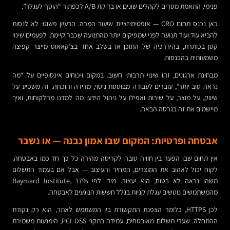
פנימי, התאמת מסרים לקהלים שונים או בדיקת A/B לכפתור “הוסף לעגלה”.
כאן נכנס תחום CRO — אופטימיזציית שיעור המרה. הרעיון פשוט: לא לנסות
להביא עוד ועוד תנועה לפני שמפיקים יותר מהתנועה שכבר קיימת. לפעמים שינוי
קטן בכותרת, בהיררכיה של התוכן או בשלב אחד בצ’קאאוט מייצר קפיצה
משמעותית בהכנסות.
מבחינת ארגונים, זהו שינוי תרבותי חשוב. במקום ויכוחים אינסופיים על “מה
נראה טוב יותר”, עוברים לעבודה מבוססת ניסוי, מדידה והוכחה. זה משפיע על
שיווק, על מוצר, על שירות ואפילו על ניהול הידע: מה למדנו מהלקוחות, ואיך
מיישמים את זה בגרסה הבאה.
אבטחה ופרטיות: המקום שבו אמון נבנה — או נשבר
אין תחום שבו הפער בין חוויה טובה לקריסה מהירה כל כך חד כמו באבטחה.
לקוח יכול לאהוב את המוצרים, המחיר והעיצוב — אבל אם בעמוד התשלום
משהו נראה לא בטוח, הוא יעצור. מיד. לפי Baymard Institute, 17%
מהמשתמשים נוטשים עגלת קניות בגלל חששות הנוגעים לאבטחה.
לכן HTTPS, כלומר הצפנת התקשורת בין המשתמש לאתר, הוא רק נקודת
ההתחלה. שערי תשלום מאובטחים, עמידה בתקני PCI DSS, הימנעות משמירת