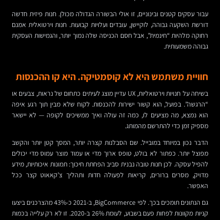
עבור עסקים קטנים ובינוניים, זו אולי הבשורה הגדולה מכולן. חנות פיזית חדשה
דורשת השקעה גבוהה, לוקיישן, עובדים ועלויות קבועות. חנות וירטואלית אמנם
רחוקה מלהיות “חינמית”, אבל חסם הכניסה שלה נמוך יותר, והגמישות העסקית
גבוהה משמעותית.
חוויית משתמש היא לא קוסמטיקה. היא קו ההכנסות
בשיחה על חנויות וירטואליות, UX עדיין מוצג לעיתים כתחום של נראות, צבעים או
“הרגשה”. בפועל, הוא קשור ישירות להכנסות. לקוח שלא מבין תוך רגע איפה
הוא נמצא, מה מציעים לו, כמה זה עולה ואיך ממשיכים לקופה — לא יישאר
מספיק זמן כדי להתרשם מהמותג.
הדבר נכון במיוחד במובייל. שם הסבלנות קצרה יותר, המסך קטן יותר והקשב
מפוצל יותר. כפתור לא בולט, טופס ארוך מדי או עמוד מוצר עמוס מדי יכולים
להפיל עסקה. לכן חנות טובה נבנית סביב הפחתת חיכוך: תמונות איכותיות, מידע
מדויק, מסרים ברורים, קריאות לפעולה חדות ותהליך צ’קאאוט קצר ככל
האפשר.
גם הנתונים תומכים בכך. לפי BigCommerce, ב-2021 כ-43% מהצרכנים ביצעו
קניות מקוונות לפחות פעם בשבוע, לעומת 26% ב-2020. זו לא רק עלייה בכמות