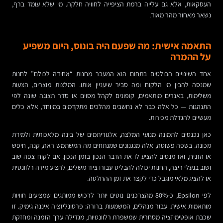
העסקאות, אלא גם עלייה ברמת הציפייה לחוויה חלקה. מי שלא עומד ברף,
נשאר מאחור מהר מאוד.
התאמה אישית: מה שפעם היה בונוס, היום משפיע
על ההמרה
אחד השינויים הבולטים בתחום הוא המעבר מחנות “אחידה לכולם” לחנות
שמנסה להבין מי הלקוח ומה סביר שיעניין אותו. המלצות מוצרים, הצעות
משלימות, באנרים מותאמים, קופונים לקהל מסוים או סדר תצוגה שונה לפי
התנהגות — כל אלה כבר לא נחשבים מהלכים מתקדמים במיוחד, אלא כלים
מעשיים להגדלת מכירות.
כאן נכנסים לתמונה מנועי המלצה, אלגוריתמים של בינה מלאכותית ולמידת
מכונה. בשפה פשוטה, אלה מנגנונים שמנתחים מה המשתמש ראה, קנה, חיפש
או הזניח, ואז מנסים להציע לו את הדבר הנכון בזמן הנכון. אם לקוח צפה שוב
ושוב בנעלי ריצה, החנות יכולה להבליט עבורו ציוד משלים, להציע מידה רלוונטית
או להציג מלאי מוגבל כדי לקצר את זמן ההחלטה.
לפי Epsilon, כ-80% מהצרכנים נוטים יותר לרכוש ממותגים שמציעים חוויות
מותאמות אישית. עבור מנהלים, המשמעות ברורה: פרסונליזציה איננה גימיק. זו
שכבת אופטימיזציה מסחרית שמשפרת רלוונטיות, מגדילה ערך הזמנה ומחזקת