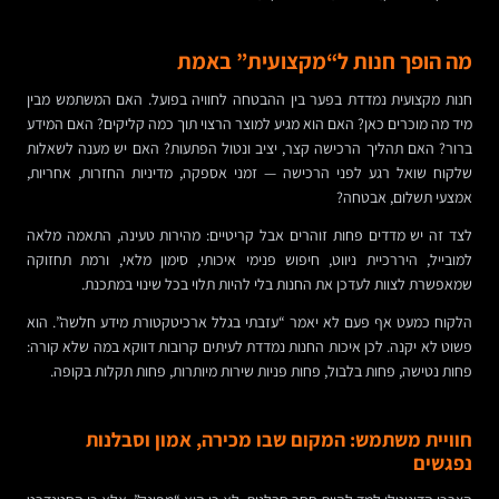
מה הופך חנות ל“מקצועית” באמת
חנות מקצועית נמדדת בפער בין ההבטחה לחוויה בפועל. האם המשתמש מבין
מיד מה מוכרים כאן? האם הוא מגיע למוצר הרצוי תוך כמה קליקים? האם המידע
ברור? האם תהליך הרכישה קצר, יציב ונטול הפתעות? האם יש מענה לשאלות
שלקוח שואל רגע לפני הרכישה — זמני אספקה, מדיניות החזרות, אחריות,
אמצעי תשלום, אבטחה?
לצד זה יש מדדים פחות זוהרים אבל קריטיים: מהירות טעינה, התאמה מלאה
למובייל, היררכיית ניווט, חיפוש פנימי איכותי, סימון מלאי, ורמת תחזוקה
שמאפשרת לצוות לעדכן את החנות בלי להיות תלוי בכל שינוי במתכנת.
הלקוח כמעט אף פעם לא יאמר “עזבתי בגלל ארכיטקטורת מידע חלשה”. הוא
פשוט לא יקנה. לכן איכות החנות נמדדת לעיתים קרובות דווקא במה שלא קורה:
פחות נטישה, פחות בלבול, פחות פניות שירות מיותרות, פחות תקלות בקופה.
חוויית משתמש: המקום שבו מכירה, אמון וסבלנות
נפגשים