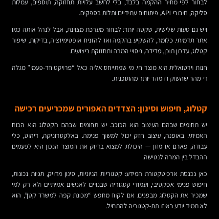
לבחור לפי מחיר ההקמה בלבד, בלי לחשב עלויות תחזוקה, תוספים, עמלות
סליקה, חיבורי API, פיתוחים עתידיים ותלות בספקים.
ויש גם טעות שלישית, שקטה יותר: לבחור מערכת מצוינת, אבל לנהל אותה כמו
אתר תדמיתי. כלומר, להשקיע בהקמה ואז להזניח אופטימיזציה, בדיקות, שיפור
קטלוג, עדכון תוכן, מדידה, ניסויי המרה ותחזוקת ביצועים.
חנות וירטואלית היא מוצר חי. מי שמתייחס אליה כאל “פרויקט חד-פעמי” מגלה
די מהר שהשוק זז מהר יותר מהתוכנית.
קטלוג, חיפוש וסינון: הצדדים האפורים שמכריעים רכישה
יש תחומים שבהם העיצוב הוא הכוכב. יש תחומים שבהם הקטלוג הוא הכוח
האמיתי. באופנה, עיצוב חזק יכול למשוך פנימה. באלקטרוניקה, ריהוט, כלי
עבודה, פארם או מזון — היכולת למצוא בדיוק את המוצר הנכון היא לפעמים
ההבדל בין המרה לנטישה.
כאן נכנסת ארכיטקטורת המידע: קטגוריות הגיוניות, סינון מדויק, תגיות נכונות,
חיפוש פנימי אפקטיבי, ועמודי קטגוריה שבנויים לאנשים אמיתיים ולא רק למי
שמכיר את הקטלוג מבפנים. אם לקוח מחפש “מכונת קפה למשרד קטן”, הוא
לא תמיד יודע באיזו תת-קטגוריה להתחיל.