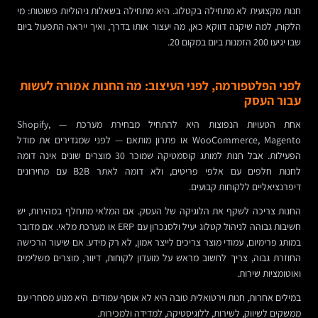
חנות מקצועית לא מתחילה בקטלוג. היא מתחילה בשאלות ניהוליות פשוטות: מי
הלקוח, למה שיקנה דווקא כאן, מה יעצור אותו בדרך, ואיך ייראה התפעול ביום
שבו יגיעו 200 הזמנות ביום במקום 20.
לפני הפלטפורמה, לפני העיצוב: מה החנות אמורה לעשות
עבור העסק
אחת הטעויות הנפוצות היא להתחיל מבחירת מערכת — Shopify,
WooCommerce, Magento או פתרון מותאם — לפני שמגדירים את מודל
הפעילות. אבל חנות למותג קוסמטיקה שמוכר 30 מוצרים שונים אינה דומה
לחנות חלפים עם אלפי פריטים, ולא דומה לאתר B2B עם מחירונים
דיפרנציאליים ללקוחות קבועים.
החנות צריכה לשקף את הלוגיקה של העסק. אם המלאי מתחלף במהירות, יש
חשיבות גבוהה לניהול קטלוג יעיל ולסנכרון עם ERP או מערכת מלאי. אם מדובר
במותג פרימיום, עמודי מוצר צריכים לייצר אמון, לא רק מידע. אם שיעור הרכישה
החוזרת גבוה, צריך לחשוב מראש על מועדון לקוחות, דיוור, מוצרים משלימים
ואוטומציות שירות.
במילים אחרות, חנות וירטואלית טובה היא לא אוסף עמודים. היא מנוע מסחרי עם
ממשקים לשיווק, לשירות, ללוגיסטיקה, למדידה ולמכירות.