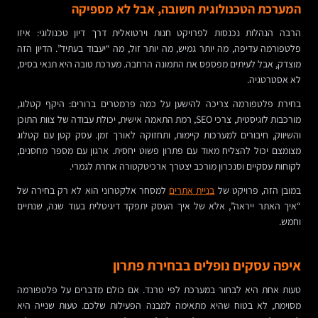
המערכת הטכנולוגית חשובה, אבל לא מספיקה
הרבה הנהלות נכנסות לפרויקט חנות וירטואלית דרך דיון טכנולוגי: איזו
פלטפורמה עדיפה, מה יותר גמיש, מה יותר זול, מה “יעבוד בעתיד”. הדיון הזה
מוצדק, אבל לעיתים מפספס את התמונה הרחבה. מערכת טובה היא תנאי בסיס,
לא אסטרטגיה.
בחירת פלטפורמה צריכה להישען על כמה פרמטרים ברורים: היקף קטלוג,
מורכבות לוגיסטית, צרכי SEO, רמת התאמה אישית, יכולת עבודה של צוות התוכן
והשיווק, חיבורים למערכות קיימות, ותחזוקה לאורך זמן. עסק קטן עם קטלוג
מצומצם יכול להצליח מאוד עם פתרון פשוט יחסית. ארגון עם מספר מחסנים,
לקוחות עסקיים וסנכרון מורכב יצטרך ארכיטקטורה אחרת לגמרי.
במובן הזה, פרויקט של
בניית אתרים
למסחר אלקטרוני הוא לא רק בחירה של
“איך האתר ייראה”, אלא של איך העסק יתפקד דיגיטלית בעוד שנה, שנתיים
וחמש.
איפה עסקים נופלים בבחירת פתרון
טעות אחת היא לבחור במערכת לפי טרנד. אם כולם מדברים על פלטפורמה
מסוימת, לא בטוח שהיא מתאימה למבנה הפעילות שלכם. טעות שנייה היא