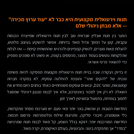
חנות וירטואלית מקצועית היא כבר לא “עוד ערוץ מכירה”
— אלא מבחן ניהולי שלם
הפער בין חנות אונליין שנראית טוב לבין חנות וירטואלית שמייצרת הכנסות
עקביות, קטן על המסך וגדול מאוד בדוחות. אפשר להשקיע בעיצוב מלוטש,
להעלות מאות מוצרים, להשיק קמפיינים ולהרגיש שהתשתית קיימת — ואז לגלות
שהלקוחות נוטשים בעמוד המוצר, מהססים בקופה, או פשוט לא סומכים מספיק
כדי להשאיר פרטי אשראי.
זו בדיוק הנקודה שבה בניית חנות וירטואלית מקצועית מפסיקה להיות משימה
טכנית של “להקים אתר” והופכת להחלטה עסקית. לא במקרה חברות
קמעונאות, מותגי D2C, יבואנים ועסקים משפחתיים כאחד בוחנים היום מחדש את
השאלה לא רק איך למכור באינטרנט, אלא איך לבנות מנגנון דיגיטלי שמסוגל
לתמוך בצמיחה, בתפעול ובמוניטין לאורך זמן.
החדשות הטובות הן שהשוק בוגר יותר מאי פעם. יש מערכות מסחר מתקדמות,
כלי אוטומציה, חיבורי סליקה, פתרונות שילוח ופלטפורמות פרסום חכמות.
החדשות המורכבות יותר: דווקא בגלל השפע, קל מאוד לבנות חנות שמרגישה
“בסדר” אך מתפקדת בינוני. והבינוניות, בעולם האיקומרס, יקרה מאוד.