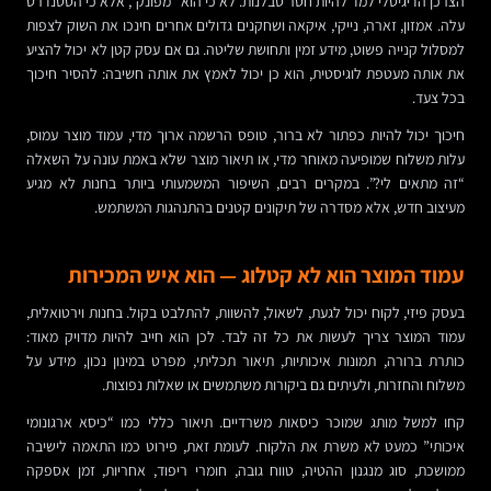
הצרכן הדיגיטלי למד להיות חסר סבלנות. לא כי הוא “מפונק”, אלא כי הסטנדרט
עלה. אמזון, זארה, נייקי, איקאה ושחקנים גדולים אחרים חינכו את השוק לצפות
למסלול קנייה פשוט, מידע זמין ותחושת שליטה. גם אם עסק קטן לא יכול להציע
את אותה מעטפת לוגיסטית, הוא כן יכול לאמץ את אותה חשיבה: להסיר חיכוך
בכל צעד.
חיכוך יכול להיות כפתור לא ברור, טופס הרשמה ארוך מדי, עמוד מוצר עמוס,
עלות משלוח שמופיעה מאוחר מדי, או תיאור מוצר שלא באמת עונה על השאלה
“זה מתאים לי?”. במקרים רבים, השיפור המשמעותי ביותר בחנות לא מגיע
מעיצוב חדש, אלא מסדרה של תיקונים קטנים בהתנהגות המשתמש.
עמוד המוצר הוא לא קטלוג — הוא איש המכירות
בעסק פיזי, לקוח יכול לגעת, לשאול, להשוות, להתלבט בקול. בחנות וירטואלית,
עמוד המוצר צריך לעשות את כל זה לבד. לכן הוא חייב להיות מדויק מאוד:
כותרת ברורה, תמונות איכותיות, תיאור תכליתי, מפרט במינון נכון, מידע על
משלוח והחזרות, ולעיתים גם ביקורות משתמשים או שאלות נפוצות.
קחו למשל מותג שמוכר כיסאות משרדיים. תיאור כללי כמו “כיסא ארגונומי
איכותי” כמעט לא משרת את הלקוח. לעומת זאת, פירוט כמו התאמה לישיבה
ממושכת, סוג מנגנון ההטיה, טווח גובה, חומרי ריפוד, אחריות, זמן אספקה