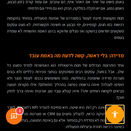
באופן פשוט עוד יותר: אם האתר איטי, הם עוזבים. אם עמוד קורס בזמן מבצע,
האמון נפגע. אם יש תקלה בסליקה, הנזק הוא גם מיידי וגם תדמיתי.
חנות מקצועית חייבת לעמוד בסטנדרט של אמינות תפעולית. במיוחד בתקופות
רגישות כמו חגים, קמפיינים, ימי מבצע או חשיפה תקשורתית. לא מעט עסקים
משקיעים חודשים בהשקה ואז מגלים שדווקא ברגע האמת התשתית לא עומדת
בעומס.
מדידה: בלי דאטה, קשה לדעת מה באמת עובד
אחד היתרונות הגדולים של חנות וירטואלית הוא האפשרות למדוד כמעט כל
שלב. אבל בפועל, עסקים רבים מסתפקים בנתוני מכירות כלליים ולא בונים
מערכת מדידה שתומכת בהחלטות. כמה משתמשים נכנסו לעמוד מוצר ולא
הוסיפו לעגלה? איפה נרשמת נטישה בתהליך התשלום? אילו מקורות תנועה
מביאים לקוחות רווחיים יותר? איזה קטלוג עובד טוב אורגנית ואיפה צריך לחזק
תוכן?
מדידה טובה אינה רק דוח. היא שיטה. היא מחייבת להגדיר KPI רלוונטיים, לחבר
1
מערכות אנליטיקה כראוי, להצליב נתונים עם CRM או מערכות מכירה, ולהבין
שהצלחה בחנות לא נמדדת רק במחזור אלא גם באיכות התנועה, בעלות רכישה,
בשיעור רכישה חוזרת וביעילות תפעולית.