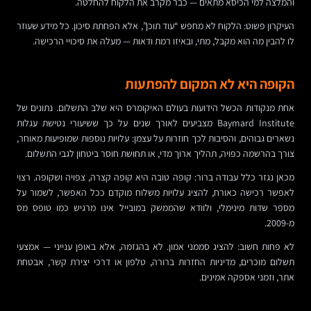
והמלצה למי הכיסא מתאים — כבר מקרב את הלקוח להחלטה.
העיקרון פשוט: הלקוח לא מחפש “עוד תוכן”, אלא הפחתת סיכון. כל מידע שעוזר
לו להבין מה הוא מקבל, מתי, ובאיזו רמת ודאות — מעלה את סיכויי הרכישה.
הקופה היא לא המקום להפתעות
אחת מנקודות הכשל הידועות בעולם האיקומרס היא שלב התשלום. נתונים של
Baymard Institute מצביעים לאורך שנים על כך ששיעורי נטישת עגלות
נשארים גבוהים, והסיבות לכך חוזרות על עצמן: עלויות נוספות שמופיעות מאוחר,
צורך בהרשמה כפויה, תהליך ארוך מדי, או תחושת חוסר ביטחון לגבי התשלום.
מכאן נגזר כלל עבודה ברור: קופה טובה היא קופה קצרה, צפויה ושקופה. רצוי
לאפשר רכישה כאורח, להציג עלויות משלוח מוקדם ככל האפשר, לשמור על
מספר שדות מינימלי, ולוודא שהממשק במובייל אינו מרגיש כמו טופס מס
מ-2009.
לא פחות חשוב: להציג סממני אמון. לא בהגזמה, אלא באופן ענייני — אמצעי
תשלום מוכרים, מדיניות החזרות ברורה, טלפון או דרכי יצירת קשר, אבטחת
אתר, וזמני אספקה אמינים.