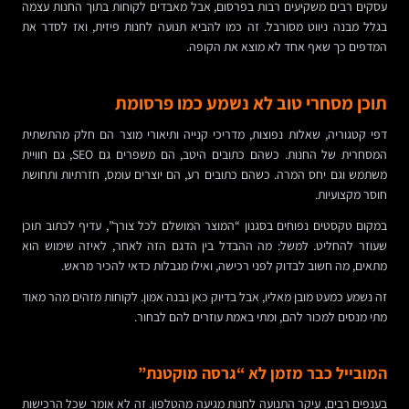
עסקים רבים משקיעים רבות בפרסום, אבל מאבדים לקוחות בתוך החנות עצמה
בגלל מבנה ניווט מסורבל. זה כמו להביא תנועה לחנות פיזית, ואז לסדר את
המדפים כך שאף אחד לא מוצא את הקופה.
תוכן מסחרי טוב לא נשמע כמו פרסומת
דפי קטגוריה, שאלות נפוצות, מדריכי קנייה ותיאורי מוצר הם חלק מהתשתית
המסחרית של החנות. כשהם כתובים היטב, הם משפרים גם SEO, גם חוויית
משתמש וגם יחס המרה. כשהם כתובים רע, הם יוצרים עומס, חזרתיות ותחושת
חוסר מקצועיות.
במקום טקסטים נפוחים בסגנון “המוצר המושלם לכל צורך”, עדיף לכתוב תוכן
שעוזר להחליט. למשל: מה ההבדל בין הדגם הזה לאחר, לאיזה שימוש הוא
מתאים, מה חשוב לבדוק לפני רכישה, ואילו מגבלות כדאי להכיר מראש.
זה נשמע כמעט מובן מאליו, אבל בדיוק כאן נבנה אמון. לקוחות מזהים מהר מאוד
מתי מנסים למכור להם, ומתי באמת עוזרים להם לבחור.
המובייל כבר מזמן לא “גרסה מוקטנת”
בענפים רבים, עיקר התנועה לחנות מגיעה מהטלפון. זה לא אומר שכל הרכישות