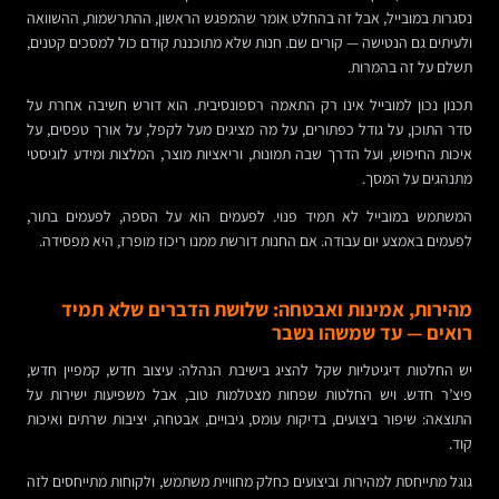
נסגרות במובייל, אבל זה בהחלט אומר שהמפגש הראשון, ההתרשמות, ההשוואה
ולעיתים גם הנטישה — קורים שם. חנות שלא מתוכננת קודם כול למסכים קטנים,
תשלם על זה בהמרות.
תכנון נכון למובייל אינו רק התאמה רספונסיבית. הוא דורש חשיבה אחרת על
סדר התוכן, על גודל כפתורים, על מה מציגים מעל לקפל, על אורך טפסים, על
איכות החיפוש, ועל הדרך שבה תמונות, וריאציות מוצר, המלצות ומידע לוגיסטי
מתנהגים על המסך.
המשתמש במובייל לא תמיד פנוי. לפעמים הוא על הספה, לפעמים בתור,
לפעמים באמצע יום עבודה. אם החנות דורשת ממנו ריכוז מופרז, היא מפסידה.
מהירות, אמינות ואבטחה: שלושת הדברים שלא תמיד
רואים — עד שמשהו נשבר
יש החלטות דיגיטליות שקל להציג בישיבת הנהלה: עיצוב חדש, קמפיין חדש,
פיצ’ר חדש. ויש החלטות שפחות מצטלמות טוב, אבל משפיעות ישירות על
התוצאה: שיפור ביצועים, בדיקות עומס, גיבויים, אבטחה, יציבות שרתים ואיכות
קוד.
גוגל מתייחסת למהירות וביצועים כחלק מחוויית משתמש, ולקוחות מתייחסים לזה