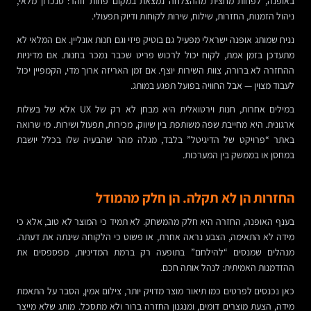
באופנה, לפחות מחצית מההצלחה נמצאת במקום פחות זוהר: סנכרון מלאי,
ניהול הזמנות, החזרות, שילוח, שירות לקוחות ודיוק תפעולי.
נניח שמותג אופנה ישראלי מפעיל גם בוטיק פיזי וגם חנות אונליין. אם המלאי לא
מתעדכן בזמן אמת, לקוח יכול לרכוש פריט שכבר נמכר בחנות. אם מדיניות
ההחזרה לא ברורה, צוות השירות יוצף. אם זמן האריזה ארוך מדי, הקמפיין יכול
לעבוד מצוין — אבל החוויה בפועל תפגע במותג.
במילים אחרות, חנות וירטואלית היא מבחן לא רק של UX אלא של בשלות
ארגונית. היא מחייבת שפה משותפת בין שיווק, מכירות, תפעול ושירות. מי שרואה
באתר “פרויקט של הדיגיטל” בלבד, מגלה מהר שהבעיה שלו בכלל יושבת
במחסן או בממשק בין המערכות.
החזרות הן לא תקלה. הן חלק מהמודל
בענף האופנה, החזרה היא חלק מהמשחק. לא תמיד כי המוצר לא טוב, אלא כי
מידה לא התאימה, הצבע נראה אחרת, או פשוט כי הלקוחה שינתה את דעתה.
מנהלים שמנסים “להילחם” בתופעה רק ברמת המדיניות, מפספסים את
ההזדמנות האמיתית: לנהל אותה חכם.
כאן נכנסים לפרטים כמו תיאור מוצר מדויק יותר, צילום אמין, הסבר על התאמת
מידה, הצעת מוצרים דומים, ומנגנון החזרה ברור ולא מתסכל. מותג שלא מייצר