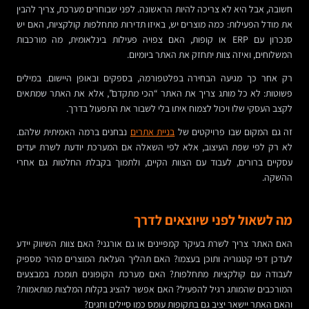
חשובה, אבל היא לא צריכה להיות הראשונה. לפני שבוחרים מערכת, צריך להבין
את מודל הפעילות: כמה מוצרים יש, באיזו תדירות מתחלפות קולקציות, האם יש
סנכרון עם ERP או קופות, האם צפויה פעילות בינלאומית, מה מורכבות
המשלוחים, ואיזה צוות יתחזק את האתר ביומיום.
רק אחר כך מגיעה הבחירה בפלטפורמה, בספקים ובאופן היישום. במילים
פשוטות: לא כל מותג צריך את האתר “הכי מתקדם”, אלא את האתר שמתאים
לקצב העסקי שלו ויכול לצמוח איתו בלי לשבור את התפעול בדרך.
זה גם המקום שבו פרויקטים של
בניית אתרים
נבחנים ברמה האמיתית שלהם.
לא רק לפי שפת העיצוב, אלא לפי השאלה אם המערכת יודעת לשרת יעדים
עסקיים ברורים, לעבוד עם הצוות הקיים, ולתמוך בקבלת החלטות גם אחרי
ההשקה.
מה לשאול לפני שיוצאים לדרך
האם האתר צריך לשרת בעיקר קמפיינים או גם אורגני? האם צוות השיווק יידע
לעדכן דפי קטגוריה ותוכן בעצמו? האם תהליך העלאת המוצרים מהיר מספיק
לעבודה עם קולקציות מתחלפות? האם מערכת הקופונים תומכת במבצעים
המורכבים שהמותג רגיל להפעיל? האם אפשר להציג בקלות המלצות מותאמות?
והאם האתר יישאר יציב גם בתקופות עומס כמו סיילים וחגים?