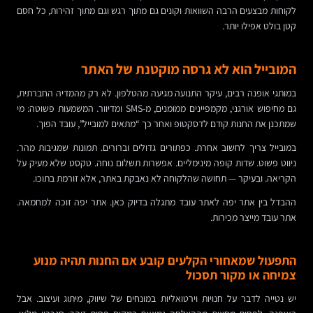
לקוחות מבצעים הרבה השוואות וקונים גם מתוך רגש וגם מתוך זהירות, כל חסם
קטן בולט אפילו יותר.
המובייל הוא לא גרסה מוקטנת של האתר
במותגי אופנה רבים, עיקר התנועה מגיעה מהטלפון. לא רק מהמדיה החברתית,
גם מחיפוש אורגני, מקמפיינים ממומנים, מ-SMS ומדיוור. המשמעות פשוטה: מי
שמתכנן את החנות קודם לדסקטופ ואחר כך “מתאים למובייל”, עובד הפוך.
במובייל צריך לחשוב אחרת. כפתורים גדולים וברורים. תמונות שמגיבות מהר.
ניווט פשוט. שדות קופה מינימליים. אפשרות תשלום נוחה. טקסט שלא מעיק על
הקריאה. ובעיקר — תחושה שהלקוחה לא נאבקת באתר, אלא זורמת בתוכו.
ההבדל בין אתר יפה לאתר עובד מתגלה בדיוק כאן. אתר יפה זוכה למחמאה.
אתר עובד מייצר מכירות.
התפעול שמאחורי הקלעים קובע אם החנות תהיה מנוע
צמיחה או מקור תסכול
יש נטייה לדבר על חנויות וירטואליות במונחים של שיווק, מיתוג ועיצוב. אבל