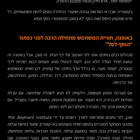
“תוספות יפות”, אלא חלק מהותי ממנגנון ההמרה.
בקטגוריה שבה אי-הוודאות גבוהה ושיעורי ההחזרה נוטים להיות משמעותיים, כל
פרט שמקטין היסוס שווה כסף. לא במובן המטאפורי. כסף ממש.
באופנה, חוויית המשתמש מתחילה הרבה לפני כפתור
“הוסף לסל”
מנהלים רבים בוחנים אתר לפי העיצוב של דף הבית. זה מובן, אבל באופנה זה
כמעט תמיד המדד הלא נכון. לקוח דיגיטלי מגיע פעמים רבות ישירות לדף
קטגוריה, לעמוד מוצר, או בכלל מדף נחיתה של קמפיין. לכן חוויית המשתמש
האמיתית נבחנת במסלול השלם: מהמודעה, דרך הגלילה, הסינון, ההתלבטות,
ועד הרכישה.
אם מערכת הסינון מגושמת, הלקוחה לא תגיע לשמלה שחיפשה. אם טבלת
המידות לא ברורה, היא תעצור. אם התמונות איטיות, החוויה תישבר במובייל. אם
הצ’קאאוט ארוך מדי, המכירה תיעלם רגע לפני הסיום.
ואכן, לפי נתונים שפורסמו לאורך השנים על ידי Baymard Institute, אחד
ממכוני המחקר המוכרים בתחום חוויית משתמש באי-קומרס, שיעור נטישת עגלות
הקניות באונליין גבוה מאוד בממוצע עולמי. הסיבות מוכרות: עלויות מפתיעות,
תהליך קופה מסורבל, חובת פתיחת חשבון, וחוסר אמון. בענף האופנה, שבו