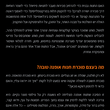
האם החנות נבנית כדי להרחיב מכירות מעבר לחנויות פיזיות? כדי לשפר רווחיות
דרך מכירה ישירה לצרכן? כדי להקטין תלות במרקטפלייסים? כדי לאסוף דאטה
על התנהגות קונים? או כדי להיכנס לשווקים בינלאומיים? לכל אחת מהתשובות
האלה יש השלכות על מבנה האתר, על התוכן, על הלוגיסטיקה ועל התקציב.
למשל, מותג שמוכר בעיקר קולקציות עונתיות יצטרך אתר שיודע להתחלף מהר,
להבליט השקות ולייצר תחושת דחיפות. לעומת זאת, מותג שמתבסס על פריטי
בסיס מתמשכים יעדיף מערכת שמצטיינת בחיפוש, סינון, חזרה למלאי ושימור
לקוחות. שני המותגים “מוכרים אופנה”, אבל החנות שכל אחד מהם צריך נראית
ומתפקדת אחרת.
מה בעצם מוכרת חנות אופנה טובה?
לא רק חולצה, שמלה או זוג נעליים. היא מוכרת ביטחון. היא מוכרת התאמה. היא
מוכרת תשובה לשאלה שקטה שיש כמעט לכל לקוח: “איך זה ייראה עליי, והאם
כדאי לי להזמין דווקא מכאן?”
זו הסיבה שחנות אופנה מצליחה לא נשענת רק על צילומי מוצר נקיים. היא
צריכה לעזור ללקוח לדמיין את עצמו בתוך הפריט. תמונות על גוף, וידאו קצר,
מידע ברור על מידה, טקסטורות, אורך, גזרה, המלצות סטיילינג — כל אלה אינם