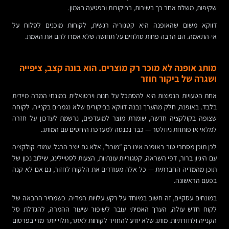
שקיפות, משלם אחר כך בשירות, בביקורות ובפגיעה באמון.
דווקא משום שהאופנה היא קטגוריה רגשית, לקוחות מוכנים לסלוח על
אי-התאמה. הם הרבה פחות סולחים על תחושה שלא אמרו להם את האמת.
מותג אופנה לא מוכר רק מוצרים. הוא בונה קצב, ציפייה
ושגרה של ביקור חוזר
אחת הטעויות הנפוצות היא להסתכל על חנות וירטואלית במונחי המרה מיידית
בלבד. באופנה, חלק מהערך נבנה דווקא בביקורים שלא נגמרים בקנייה. לקוחה
שצופה בקולקציה חדשה, שומרת מוצר למועדפים, נרשמת לעדכון על חזרה
למלאי או פותחת ניוזלטר — כבר נכנסה למערכת היחסים עם המותג.
לכן תוכן מסחרי טוב באופנה אינו רק “מוכר”, אלא גם יוצר הרגל. עמודי קולקציה
עם היגיון ברור, דפי השראה, קטגוריות עונתיות, הצעות לסטיילינג, שילוב נכון של
תוכן מהמדיה החברתית — כל אלה מעודדים את הלקוח לחזור, גם אם לא קנה
בפעם הראשונה.
במונחים עסקיים, זה חשוב במיוחד על רקע עלויות המדיה. כשמחיר ההבאה של
לקוח חדש עולה, הערך האמיתי עובר לשיפור שיעור ההמרה, להגדלת סל
הקנייה ולחזרתיות. מותג שלא יודע להחזיר לקוחות לאתר, תלוי יותר מדי בפרסום