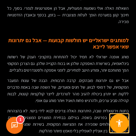
השאלות האלה אולי נשמעות תפעוליות, אבל הן אסטרטגיות לגמרי. בסוף, כל
חיכוך קטן במערכת הופך לעלות מצטברת — בזמן, בכסף ובאובדן הזדמנויות
מכירה.
למותגים ישראליים יש חולשות קבועות — אבל גם יתרונות
שאי אפשר לייבא
מותג אופנה ישראלי לא תמיד יכול להתחרות בתקציבי הענק של רשתות
בינלאומיות, בשרשרת האספקה שלהן או בכוח הקנייה שלהן. גם הצרכן המקומי
הפך מתוחכם יותר, ומודע היטב למחירים, לזמני אספקה ולסטנדרטים גלובליים.
אבל יש גם יתרונות מובהקים. קרבה תרבותית. הבנה של עונות המעבר
המקומיות, של דפוסי לבוש, של חגים ומועדים, של השפה שבה באמת מדברים
ללקוח. יש יתרון ביכולת להגיב מהר לטרנדים, לייצר קולקציות קטנות, לבנות
קהילה סביב ערכים, ולהרגיש פחות תאגיד ויותר מותג עם אופי.
בחנות וירטואלית טובה, היתרונות האלה צריכים לבוא לידי ביטוי. לא בהצהרות
גדולות, אלא בפרטים. בשפה. בצילום. בבחירת המוצרים המוצגים ראשונים.
1
במדיניות משלוחים שמכירה את המציאות המקומית. בשירות שמגיב אנושית.
ביכולת לחבר בין אונליין לאופליין בלי מאמץ מיותר מהלקוח.