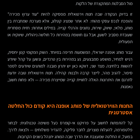
מול הסבלנות המתקצרת של הלקוח.
זו בדיוק הנקודה שבה חנות וירטואלית מפסיקה להיות “עוד ערוץ מכירה”
והופכת לנכס עסקי מהותי. לא אתר שמציג קטלוג, אלא מערכת שמחברת בין
מותג, מלאי, שיווק, שירות, נתונים והרגלי קנייה. במילים אחרות: חזית מסחרית
שעובדת מסביב לשעון, אבל גם חושפת במהירות כל חולשה ניהולית, שיווקית או
תפעולית.
עבור מותג אופנה ישראלי, המשמעות חריפה במיוחד. השוק המקומי קטן יחסית,
רגיש למחיר, מושפע ממבצעים, נע במהירות בין טרנדים, ונשען על קהל שיודע
להשוות בלחיצה. מצד שני, דווקא כאן יש יתרון מובנה למותגים שיודעים לספר
סיפור, להגיב מהר, לייצר קרבה ולבנות קהילה. חנות וירטואלית טובה יודעת
לתרגם את היתרונות האלה לחוויית קנייה שמייצרת מכירה — ולא פחות חשוב,
נאמנות.
החנות הווירטואלית של מותג אופנה היא קודם כול החלטה
אסטרטגית
קל להתפתות לחשוב על פרויקט אי-קומרס כעל משימה טכנולוגית: לבחור
פלטפורמה, להעלות מוצרים, לחבר סליקה, להגדיר משלוחים — ולצאת לדרך.
בפועל, זו החלטה שמעצבת את הדרך שבה המותג יתנהל בשנים הקרובות.