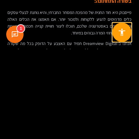
בשורה התחתונה:
פייסבוק היא חוד החנית של מהפכת המסחר החברתי, והיא נותנת לבעלי עסקים
כלים מדהימים להגיע ללקוחות ולמכור יותר. אם תאמצו את הכלים האלה
ותשלבו אותם באסטרטגיה שלכם, תוכלו ליצור חוויית קנייה חכמה, מותאמת
1
אישית ועם אחוזי המרה גבוהים במיוחד.
אנחנו ב-Dreamview Digital תמיד עם האצבע על הדופק בכל מה שקורה
בפייסבוק, ואנחנו ממליצים ללקוחות שלנו להתעדכן כל הזמן בחידושים ולהטמיע
אותם בפרויקטים שלהם. הצוות המקצועי שלנו ישמח לעזור לכם למקסם את
הפוטנציאל העצום של הפלטפורמה הזו כדי להשיג את המטרות העסקיות שלכם
בעולם הדיגיטלי.
זכרו, ההצלחה במסחר אלקטרוני בפייסבוק תלויה בשילוב נכון של אסטרטגיה
חכמה, תוכן איכותי, טכנולוגיה מתקדמת והבנה מעמיקה של הקהל שלכם.
עסקים שישקיעו את הזמן והמשאבים הנדרשים, ילמדו ויתפתחו, ויראו בפייסבוק
שותף אמיתי להצלחה שלהם – יזכו לצמוח ולשגשג בעידן הדיגיטלי החדש.
שיתוף
שיתוף