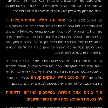
יכולים לעצב ולסדר את המוצרים שלכם איך שבא לכם, וחוויית הקנייה עבור
הלקוחות שלכם היא סופר חלקה ואינטואיטיבית. הכי טוב? התשלום מתבצע
ישירות בפייסבוק, בלי שהלקוחות צריכים לעבור לאתרים חיצוניים ומסובכים.
יותר מ-2 מיליון חנויות פעילות
נכון לאמצע 2025, יש כבר
על
הפלטפורמה הזו, ומה שהכי מדהים זה שקצב ההמרה שם גבוה משמעותית –
בערך פי 1.8 – בהשוואה לאתרי מסחר עצמאיים. בנוסף, כמעט 90% מהצרכנים
מודים שפייסבוק השפיעה על ההחלטות שלהם בקניות, ויותר ממחציתם ממליצים
על מוצרים ושירותים לחברים שלהם ברשת. בקיצור, אם אתם בעלי עסק, אתם
פשוט חייבים לנצל את כלי המסחר של פייסבוק כדי להגדיל את המכירות
ולחשוף את המותג שלכם ליותר אנשים.
אבל זה לא נגמר בחנות. דפי העסקים הרגילים בפייסבוק הם כלי מדהים בפני
עצמם. אתם יכולים לשתף תוכן איכותי כמו פוסטים מעניינים, תמונות מהממות
וסרטונים מגניבים, להציע קופונים והנחות בלעדיות ולתקשר ישירות עם הלקוחות
יותר מ-100 מיליון עסקים קטנים
שלכם. עם
שפעילים בפייסבוק
ברחבי העולם, זו פלטפורמה קריטית לחשיפה ולבניית מודעות למותג שלכם.
איך בונים אתר מכירות בפייסבוק שיגרום ללקוחות
להוציא את הארנק? כמה טיפים סופר חשובים: