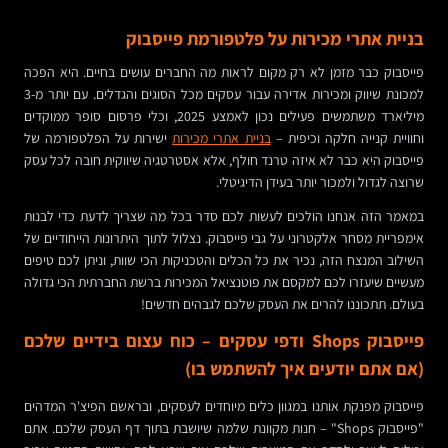
בניית אתרי מכירות על פלטפורמת פייסבוק
פייסבוק כבר מזמן לא רק מקום לראות מה החברים עושים בחיים. היא הפכה
למכונת שיווק ומכירות אדירה עבור עסקים מכל הסוגים והגדלים. עם יותר מ-3
מיליארד משתמשים פעילים נכון לאמצע 2025, וכלי פרסום סופר ממוקדים
וחוויית קנייה חלקה וכיפית –
בניית אתרי מכירות
ישירות על הפלטפורמה של
פייסבוק היא כבר לא איזה טרנד חולף, אלא אסטרטגיה שיווקית חובה לכל עסק
שרוצה לגדול ולמכור יותר בעידן הדיגיטלי.
במאמר הזה אנחנו הולכים לעשות לכם סדר בכל מה שצריך לדעת כדי לבנות
אימפריית מסחר אלקטרוני על גבי פייסבוק. נצלול לתוך היתרונות הייחודיים של
השילוב המנצח הזה, נכיר את כל הכלים והטכניקות הכי שוות, וניתן לכם טיפים
מעשיים שיעזרו לכם למקסם את פוטנציאל המכירות ברשת החברתית הכי גדולה
בעולם. תתכוננו להרים את העסק שלכם לגבהים חדשים!
פייסבוק Shops ודפי עסקים – כוח עצום בידיים שלכם
(אם אתם יודעים איך להשתמש בו)
פייסבוק מפנקת אותנו במגוון כלים מיוחדים לעסקים, ובראשם הפיצ'ר המדהים
"פייסבוק Shops" – חנות מקוונת שלמה שיושבת בתוך דף העסק שלכם. אתם