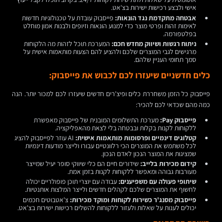
אישי ולבצע רכישות ישירות בצ'אט.
אבטחה מתקדמת נגד הונאות:
פייסבוק עובדת על טכנולוגיות חדשות
לאימות זהות ופרטי מוצר כדי למנוע הונאות וזיופים ולבנות אמון מוחלט
בפלטפורמה.
ניתוח רגשות ושיווק מחדש חכם:
המערכת תוכל לזהות מה הלקוחות
מרגישים לגבי המוצרים שלכם ולהציע להם הצעות מותאמות אישית על
סמך תחומי העניין שלהם.
כלים חדשניים שיעזרו לכם לכבוש את פייסבוק:
פייסבוק כל הזמן משחררת כלים ופיצ'רים חדשים שיעזרו לכם למכור יותר. הנה
כמה מהם שכדאי לכם להכיר:
פייסבוק Pay:
מערכת התשלומים המובנית של פייסבוק מאפשרת
ללקוחות לקנות בקלות ובבטחה בלי לצאת מהאפליקציה.
קטלוגים דינמיים ופרסומות מותאמות אישית:
AI עוזר לפייסבוק להציג
לכל משתמש את המוצרים הכי רלוונטיים עבורו ולייצר מודעות דינמיות
שמציגות את המוצר הנכון לאדם הנכון.
קידום מכירות בלייב:
שידורים חיים הם כלי שיווקי סופר יעיל שמייצר
מעורבות גבוהה ומאפשר ללקוחות לקנות בזמן אמת.
שיתופי פעולה עם משפיענים:
עבודה עם יוצרי תוכן פופולריים יכולה
לחשוף את המוצרים שלכם לקהלים חדשים ולייצר המלצות אותנטיות.
פייסבוק מסנג'ר כשירות לקוחות ומוקד מכירות:
צ'אטבוטים חכמים
יכולים לענות על שאלות ולעזור ללקוחות להשלים רכישות ישירות בצ'אט.