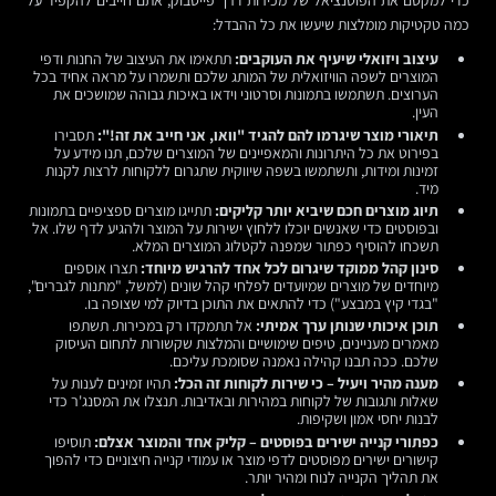
כדי למקסם את הפוטנציאל של מכירות דרך פייסבוק, אתם חייבים להקפיד על
כמה טקטיקות מומלצות שיעשו את כל ההבדל:
עיצוב ויזואלי שיעיף את העוקבים:
תתאימו את העיצוב של החנות ודפי
המוצרים לשפה הוויזואלית של המותג שלכם ותשמרו על מראה אחיד בכל
הערוצים. תשתמשו בתמונות וסרטוני וידאו באיכות גבוהה שמושכים את
העין.
תיאורי מוצר שיגרמו להם להגיד "וואו, אני חייב את זה!":
תסבירו
בפירוט את כל היתרונות והמאפיינים של המוצרים שלכם, תנו מידע על
זמינות ומידות, ותשתמשו בשפה שיווקית שתגרום ללקוחות לרצות לקנות
מיד.
תיוג מוצרים חכם שיביא יותר קליקים:
תתייגו מוצרים ספציפיים בתמונות
ובפוסטים כדי שאנשים יוכלו ללחוץ ישירות על המוצר ולהגיע לדף שלו. אל
תשכחו להוסיף כפתור שמפנה לקטלוג המוצרים המלא.
סינון קהל ממוקד שיגרום לכל אחד להרגיש מיוחד:
תצרו אוספים
מיוחדים של מוצרים שמיועדים לפלחי קהל שונים (למשל, "מתנות לגברים",
"בגדי קיץ במבצע") כדי להתאים את התוכן בדיוק למי שצופה בו.
תוכן איכותי שנותן ערך אמיתי:
אל תתמקדו רק במכירות. תשתפו
מאמרים מעניינים, טיפים שימושיים והמלצות שקשורות לתחום העיסוק
שלכם. ככה תבנו קהילה נאמנה שסומכת עליכם.
מענה מהיר ויעיל – כי שירות לקוחות זה הכל:
תהיו זמינים לענות על
שאלות ותגובות של לקוחות במהירות ובאדיבות. תנצלו את המסנג'ר כדי
לבנות יחסי אמון ושקיפות.
כפתורי קנייה ישירים בפוסטים – קליק אחד והמוצר אצלם:
תוסיפו
קישורים ישירים מפוסטים לדפי מוצר או עמודי קנייה חיצוניים כדי להפוך
את תהליך הקנייה לנוח ומהיר יותר.