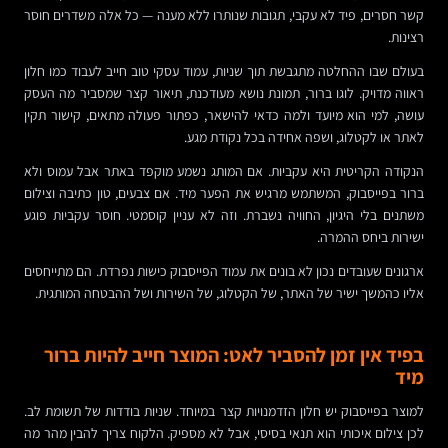
קשר חסרים, פיד לא עקבי, תגובות שנותרו ללא מענה — כל אלה משדרים חוסר
רצינות.
בעולם שבו ההחלטה מתגבשת תוך שניות, עמוד עסקי טוב חייב לעבוד כמו חלון
ראווה מדויק. לוגו ברור, תמונת נושא מעודכנת, תיאור קצר שמסביר מה העסק
עושה, למי הוא מיועד ולמה כדאי להישאר, כפתור פעולה מתאים, קישור תקין
לאתר או לקטלוג, ושפה אחידה בכל נקודת מגע.
הנקודה הקריטית היא עקביות. אם המותג נשמע מוקפד באתר אבל עמוס ולא
ברור בפייסבוק, המשתמש מרגיש את הפער מיד. אם צבעים, טון כתיבה וצילום
משתנים בלי היגיון, החוויה נשברת. וזה לא עניין קוסמטי. חוסר עקביות פוגע
ישירות ביחס ההמרה.
ארגונים שעובדים נכון לא בונים את עמוד הפייסבוק כישות נפרדת. הם מתייחסים
אליו כהמשך ישיר של האתר, של הקטלוג, של השירות ושל ההבטחה המותגית.
בפיד אין זמן להסביר לאט: המוצר חייב להיות ברור
מיד
למוצר בפייסבוק יש חלון הזדמנויות קצר במיוחד. שניות בודדות של תשומת לב.
לכן צילום איכותי הוא תנאי בסיסי, אבל לא מספיק. הלקוח צריך להבין מהר מה