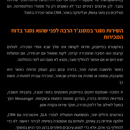
בעבר. לכן ארגונים רציניים כבר לא נשענים רק על מספרי הפלטפורמה. הם
מצליבים בין נתוני Meta, אנליטיקה באתר, CRM ונתוני מכירה בפועל.
השירות נסגר במסנג'ר הרבה לפני שהוא נסגר בדוח
המכירות
באיקומרס בפייסבוק, שירות לקוחות אינו שלב שבא אחרי המכירה. לעיתים
קרובות הוא הסיבה שהמכירה קרתה. לקוח ששואל אם יש מידה, אם המשלוח
יוצא היום או אם אפשר להחליף מוצר, נמצא לא פעם רגע לפני ההחלטה.
כאשר התשובה מגיעה מהר, ברורה ובטון נכון, העסק מרוויח. כאשר היא
מתעכבת, עמומה או סותרת את המידע שבאתר, המכירה עוברת למתחרה. פשוט
כך.
זו הסיבה שעסקים חזקים בפייסבוק משקיעים בזמני תגובה, בתבניות תשובה,
במדיניות החזרות ברורה, בעדכון סטטוס הזמנות ובשקיפות. Messenger הפך
בפועל לשילוב של דלפק מכירה, מוקד שירות ונקודת אמון.
בארגונים גדולים יותר, המשמעות תפעולית לגמרי: SLA, אינטגרציה עם CRM,
חלוקת אחריות בין צוותים, ולעיתים גם אוטומציה בסיסית לבירור ראשוני. לא כדי
להחליף בני אדם, אלא כדי למנוע עיכובים מיותרים ברגע הכי רגיש במשפך.