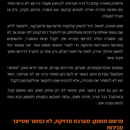
פייסבוק נשארה קודם כל זירה חברתית. לכן תוכן שעובד בה טוב לא נראה תמיד
כמו מודעת מכירה ישירה. לעיתים קרובות הוא מסביר, מדגים, מקרב, ורק אז
מוביל לפעולה.
מותג אופנה, למשל, יכול להשיק קולקציה חדשה עם סרטון קצר, להמשיך ללייב
שבו נענות שאלות על מידות ומשלוחים, ואז להפעיל רימרקטינג למי שצפו אך לא
קנו. מסעדה יכולה לפרסם תפריט יומי, לקבל פניות במסנג'ר, ולהשתמש
במודעות גיאוגרפיות מדויקות כדי לסגור הזמנות מאותו אזור. יוצר עצמאי יכול
לחשוף תהליך יצירה, לספר על חומרי הגלם, ורק אחר כך להוביל לרכישה מתוך
חיבור אישי.
פוסטים אינטראקטיביים, סקרים, מדריכים קצרים, סרטוני וידאו ותוכן “מאחורי
הקלעים” עובדים היטב כאשר יש להם כיוון מסחרי ברור אך לא אגרסיבי. הסוד
הוא לא להסתיר את המכירה, אלא להכניס אותה להקשר שהלקוח מוכן לקבל.
יש כאן גם יתרון ביצועי. תוכן איכותי לא רק מחזק מותג; הוא מחמם קהל.
וכשהקהל כבר מכיר, מזהה וסומך, עלות השכנוע בקמפיין הממומן הבא נוטה
להיות נמוכה יותר.
פרסום ממומן: מערכת מדויקת, לא כפתור שמייצר
מכירות