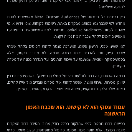
פתרונות? האם הוא ביקר בדף מוצר אבל לא קנה? האם הוא לקוח ותיק שפתוח
להצעה משלימה?
כאן נכנסים כלי הטרגוט של Meta. Custom Audiences מאפשרים לפנות
מחדש למי שכבר נגע במותג: מבקרים באתר, רשימות לקוחות, צופי וידאו או מי
שהגיבו לעמוד. Lookalike Audiences מסייעים למצוא משתמשים חדשים עם
מאפיינים דומים לקהל שכבר הוכיח נטייה לקנות.
למי שאינו טכני, הרעיון פשוט: המערכת מנסה לזהות דפוסים בקהל איכותי
שכבר קיים, ואז להרחיב אותו בצורה חכמה. לא מדובר בקסם, אלא
בסטטיסטיקה יישומית שנשענת על איכות הנתונים ועל הגדרה נכונה של מטרת
הקמפיין.
ברמה הארגונית, זה כבר לא “עוד כלי של מחלקת השיווק”. כשהמידע זורם בין
שיווק, מכירות, שירות ומוצר, אפשר לזהות אילו מסרים עובדים מול אילו קהלים,
באיזה שלב הלקוחות נתקעים, ואיפה נוצר צוואר הבקבוק האמיתי במשפך.
עמוד עסקי הוא לא קישוט. הוא שכבת האמון
הראשונה
רכישות רבות נופלות לפני שהלקוח בכלל בודק מחיר. הסיבה ברוב המקרים
איננה המוצר, אלא חוסר אמון. תמונת פרופיל מטושטשת, עיצוב מיושן, פרטי