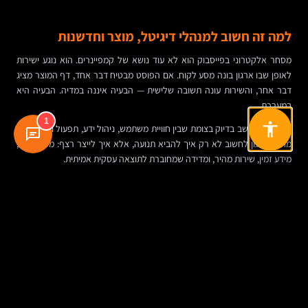
למה זה חשוב למנהלי דיגיטל, מוצר וחדשנות
מסחר אלקטרוני בפייסבוק הוא לא עוד נושא של קמפיינרים. הוא נוגע ישירות
לאופן שבו ארגון בונה מסע לקוח. אם הפוסט מבטיח דבר אחד, דף המוצר מציג
דבר אחר, והשירות עונה תשובה שלישית — הבעיה איננה במדיה. הבעיה היא
במערכת.
1
לכן הנושא יושב בדיוק בצומת שבין חוויית משתמש, ניהול ידע, תפעול ומוצר. הוא
מחייב ארגון לחשוב לא רק איך להביא תנועה, אלא איך לייצר רצף: מסר עקבי,
מידע זמין, שירות מהיר, ומדידה שמחוברת לתוצאה עסקית אמיתית.
עבור עסקים קטנים, פייסבוק יכולה להיות הדרך המהירה ביותר להקים ערוץ
מכירה פעיל בלי להמתין חודשים לפרויקט מורכב. עבור ארגונים גדולים, היא
שכבת אופטימיזציה קריטית שמחברת בין מותג, פרפורמנס ודאטה. בשני
המקרים, העיקרון זהה: הלקוח כבר שם. השאלה היא אם הארגון בנוי למכור שם
נכון.
מה עובד בפועל: שלוש סצנות קצרות מהשטח