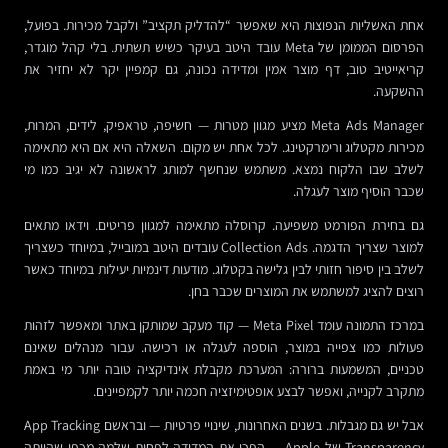
אחת האשליות הנפוצות היא שאפשר “להדליק תקציב” ולקבל מכירות. בפועל,
הפרסום הממומן של Meta עובד היטב בעיקר כשיש תשתית. בלי קהל מוגדר,
קריאייטיב טוב, דף מוצר אמין ומדידה נכונה, גם קמפיין יקר לא יחזיר את
ההשקעה.
Meta Ads Manager מציע מגוון מטרות — חשיפה, טראפיק, לידים, המרות,
מכירות מקטלוג ורימרקטינג. לכל אחת יש מקום. השאלה היא אם היא מתאימה
לשלב שבו הלקוח נמצא. משתמש שנחשף למותג לראשונה לא יגיב כמו מי
שכבר הוסיף מוצר לעגלה.
גם בחירת הפורמט משפיעה. קרוסלה מתאימה למגוון פריטים. וידאו מתאים
למוצר שצריך הדגמה. Collection Ads עובדים היטב במובייל, במיוחד כשצריך
לשלב בין סיפור חזותי לבין גלישה בקטלוג. מודעות דינמיות יעילות במיוחד כאשר
רוצים להציג למשתמש את המוצרים שכבר בחן.
במרכז התמונה עומד Meta Pixel — קוד מעקב שמותקן באתר ומאפשר לזהות
פעולות כמו צפייה במוצר, הוספה לעגלה או רכישה. עבור מנהלים שאינם
טכניים, המשמעות ברורה: המערכת מקבלת אינדיקציה טובה יותר מי באמת
מתקרב לקנייה, ואפשר לבצע אופטימיזציה חכמה יותר לקמפיינים.
אבל יש גם מגבלות. בשנים האחרונות, שינויי פרטיות — ובראשם App Tracking
Transparency של Apple — הפכו את המדידה לפחות שלמה מכפי שהייתה