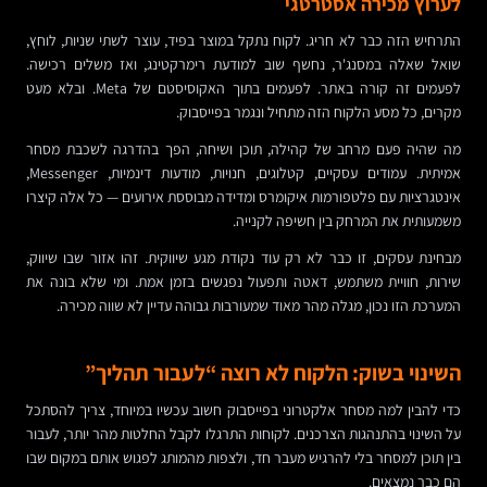
לערוץ מכירה אסטרטגי
התרחיש הזה כבר לא חריג. לקוח נתקל במוצר בפיד, עוצר לשתי שניות, לוחץ,
שואל שאלה במסנג'ר, נחשף שוב למודעת רימרקטינג, ואז משלים רכישה.
לפעמים זה קורה באתר. לפעמים בתוך האקוסיסטם של Meta. ובלא מעט
מקרים, כל מסע הלקוח הזה מתחיל ונגמר בפייסבוק.
מה שהיה פעם מרחב של קהילה, תוכן ושיחה, הפך בהדרגה לשכבת מסחר
אמיתית. עמודים עסקיים, קטלוגים, חנויות, מודעות דינמיות, Messenger,
אינטגרציות עם פלטפורמות איקומרס ומדידה מבוססת אירועים — כל אלה קיצרו
משמעותית את המרחק בין חשיפה לקנייה.
מבחינת עסקים, זו כבר לא רק עוד נקודת מגע שיווקית. זהו אזור שבו שיווק,
שירות, חוויית משתמש, דאטה ותפעול נפגשים בזמן אמת. ומי שלא בונה את
המערכת הזו נכון, מגלה מהר מאוד שמעורבות גבוהה עדיין לא שווה מכירה.
השינוי בשוק: הלקוח לא רוצה “לעבור תהליך”
כדי להבין למה מסחר אלקטרוני בפייסבוק חשוב עכשיו במיוחד, צריך להסתכל
על השינוי בהתנהגות הצרכנים. לקוחות התרגלו לקבל החלטות מהר יותר, לעבור
בין תוכן למסחר בלי להרגיש מעבר חד, ולצפות מהמותג לפגוש אותם במקום שבו
הם כבר נמצאים.