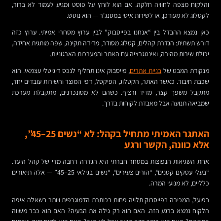
והלקוח מצפה לחוויה חלקה. אם הוא לוחץ על פוסט ומגיע לעמוד לא ברור,
לקטלוג לא מעודכן, או לשירות איטי במסנג'ר — הוא נוטש.
כאן נמצא ההבדל בין “אנחנו בפייסבוק” לבין ערוץ מסחרי אמיתי. ערוץ כזה
דורש תשתית: הגדרת קהלים, קטלוג מסודר, מדידה תקינה, שפה מותגית אחידה,
יכולת שירות מהירה, ואינטגרציה עם האתר והמערכות הארגוניות.
מנקודת המבט של
בניית אתרים
, פייסבוק אינו תחליף לנכס דיגיטלי עצמאי. הוא
שכבת חיבור. כאשר האתר, הקטלוג, הפיקסל, דפי המוצר והשירות עובדים יחד,
מתקבל משפך קצר, מדיד ורציף. כשהם לא מסונכרנים, מתקבלת מערכת
שמביאה תנועה אבל מאבדת לקוחות בדרך.
האתגר האמיתי מתחיל בקהל: לא “נשים 25–45”,
אלא כוונה, הקשר ורגע
אחת השגיאות הנפוצות במסחר חברתי היא הגדרה רחבה מדי של קהל היעד.
“בעלי עסקים קטנים”, “הורים צעירים”, “נשים בגילאי 25–45” — אלה תיאורים
כלליים, לא מנועי המרה.
בפועל, המכירה בפייסבוק תלויה פחות בכותרת הדמוגרפית ויותר בשאלה איפה
הלקוח נמצא ברגע הזה. האם הוא רק גילה את הבעיה? האם הוא כבר משווה