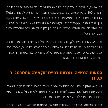
לפי Meta, משפחת האפליקציות שלה מגיעה למיליארדי משתמשים בכל חודש,
ויותר מ-200 מיליון עסקים משתמשים בכלי החברה כדי להגיע ללקוחות. Meta
גם דיווחה בעבר כי יותר ממיליארד משתמשים מתקשרים מדי שבוע עם עסקים
דרך WhatsApp, Instagram ו-Messenger. הנתונים האלה לא רק מרשימים;
הם מסבירים את תמונת המצב: השיחה בין לקוח למותג כבר מתנהלת בתוך
המערכות האלה.
במקביל, עלויות רכישת לקוח בערוצים דיגיטליים עלו בענפים רבים. במציאות כזו,
פלטפורמה שמאפשרת גם גילוי, גם שיחה, גם רימרקטינג וגם קנייה, הופכת לכלי
אסטרטגי. לא כי היא מחליפה את האתר, אלא כי היא מקצרת את הדרך אליו —
ולעיתים עוקפת אותו בדרך להמרה.
הטעות הנפוצה: נוכחות בפייסבוק אינה אסטרטגיית
מכירה
לא מעט עסקים עדיין מתנהלים בפייסבוק כאילו מדובר בלוח מודעות דיגיטלי.
פוסט פה, תמונה שם, מבצע לקראת החג, ואז המתנה ללייקים ולתגובות. זה אולי
מייצר נראות, אבל לרוב לא מייצר מערכת מכירה.
הסיבה פשוטה. החשיפה האורגנית מוגבלת, התחרות על תשומת הלב חריפה,