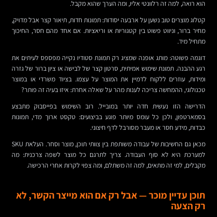
הוא רואה, למה זה רלוונטי אליו, ומה הערך שהוא מקבל.
קטלוג מוצרים טוב נשען על ארבעה יסודות: תמונות חדות, תיאור קצר אבל מדויק,
מחיר ברור, וניווט פשוט בין קטגוריות או וריאציות. אם אחד מהם חסר, החיכוך
מתחיל מיד.
דוגמה פשוטה: מותג אופנה שמציג רק תמונת סטודיו נקייה מפספס לעיתים את
רגע ההבנה. תמונת שימוש אמיתית, סרטון קצר של לבישה או ציון ברור של גזרה
ומידות, עוזרים ללקוח לדמיין את המוצר על עצמו. בציוד משרדי או במוצר
טכנולוגי, ההמחשה צריכה לענות מהר על שאלה אחרת: איזו בעיה זה פותר?
הדרישה הזו נעשית חדה יותר במובייל. רוב השימוש בפייסבוק מתבצע
בסמארטפון, ולכן כל עומס מיותר פוגע בביצועים: טקסט ארוך מדי, תמונות
כבדות, מידע חסר או מעבר מסורבל לדף חיצוני.
מכאן גם החשיבות של עבודה משותפת בין צוותי תוכן, מוצר וסחר. העלאת SKU
למערכת היא לא סוף העבודה. צריך לתרגם כל מוצר לשפה צרכנית: מה
מקבלים, למי זה מתאים, למה זה משתלם, ומה צפוי לקרות אחרי הרכישה.
תוכן עדיין מוכר — אבל רק אם הוא מייצר הקשר, לא
רק הצעה