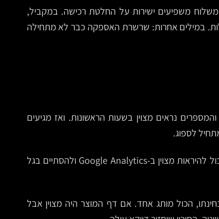
ות, מחיר ושקיפות משלוח משפיעים ישירות על החלטת רכישה. במקביל,
נטישת עגלות. במילים אחרות: שרשרת האספקה כבר לא מתחילה
המספרים נראים מצוין בשעות הראשונות. ואז מגיעים
תחיל לספוג.
כאן נחשפת השאלה החשובה באמת: האם הארגון יודע רק לייצר ביקוש, או גם לשרת אותו באחריות. מבצע אגרסיבי יכול להיראות מצוין ב-Google Analytics ולהסתיים בגל
ינתו, הכול מותג אחד. אם דף המוצר היה מצוין אבל