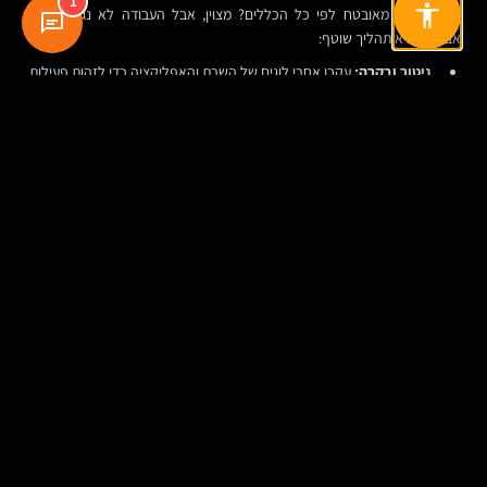
1
בניתם אתר מאובטח לפי כל הכללים? מצוין, אבל העבודה לא נגמרת כאן.
אבטחה היא תהליך שוטף:
ניטור ובקרה:
עקבו אחרי לוגים של השרת והאפליקציה כדי לזהות פעילות
חשודה. השתמשו בכלים לניטור זמינות וביצועים, שיכולים גם להתריע על
בעיות אבטחה.
בדיקות חדירות (Penetration Testing):
מעת לעת (לפחות פעם
בשנה, או אחרי שינויים משמעותיים), שכרו מומחי אבטחה חיצוניים
("האקרים אתיים") שינסו לפרוץ לאתר שלכם באופן מבוקר, כדי למצוא
חולשות שפספסתם.
תוכנית תגובה לאירועים (Incident Response Plan):
מה תעשו
אם
וכאשר
תתרחש פריצה? מי אחראי? את מי מעדכנים? איך מבודדים את
הבעיה? איך מתאוששים? איך מתקשרים עם הלקוחות? תוכנית מוכנה
מראש יכולה לחסוך זמן יקר ולמזער נזקים בזמן אמת.
הדרכת עובדים:
הגורם האנושי הוא לרוב החוליה החלשה. הדריכו את כל
מי שיש לו גישה למערכות האתר (מנהלים, שירות לקוחות, שיווק) לגבי
סיכונים כמו פישינג, הנדסה חברתית, וחשיבות השימוש בסיסמאות חזקות ו-
MFA.
סיכום: השקעה באבטחה היא השקעה בעתיד העסק
בניית חנות אינטרנטית
מאובטחת היא לא מותרות, אלא הכרח קיומי בעולם
הדיגיטלי של היום. זה דורש תכנון קפדני, הבנה טכנולוגית, הקצאת משאבים,
ותשומת לב מתמדת. זה אולי נראה מרתיע בהתחלה, אבל כל צעד שאתם עושים
לחיזוק ההגנות שלכם הוא צעד שמגן על הלקוחות שלכם, על המוניטין שלכם,