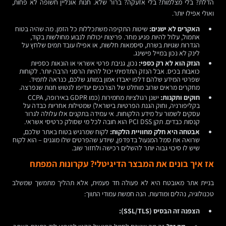
הדלת? בלי מצלמות? בלי אזעקה? ברור שלא. חנות אונליין חשופה לא פחות,
ואולי אפילו יותר.
האקרים לא ישנים:
שיטות התקיפה משתכללות כל הזמן. מה שהיה בטוח
אתמול, עלול להיות פגיע מחר. פריצות יכולות לנבוע מחולשות בקוד,
הגדרות שגויות בשרת, סיסמאות חלשות, או אפילו עובד תמים שלחץ על
לינק לא נכון במייל פישינג.
הנזק הוא לא רק כספי:
נכון, גניבת פרטי אשראי או הונאות כספיות
כואבות בכיס. אבל הנזק התדמיתי יכול להיות הרסני הרבה יותר. לקוחות
שפרטי המידע שלהם דלפו יאבדו אמון במותג שלכם, כנראה לתמיד.
מחקרים מראים שרוב מוחלט של הצרכנים יעדיפו לנטוש חנות שנפרצה.
חוקים ותקנות:
ישנן רגולציות מחמירות (כמו GDPR באירופה, CCPA
בקליפורניה, וחוק הגנת הפרטיות בישראל) שמטילות אחריות כבדה על
עסקים לשמור על מידע הלקוחות. אי עמידה בתקנים אלו עלולה לגרור
קנסות כבדים. תקן PCI DSS הוא חובה לכל מי שסולק כרטיסי אשראי.
אבטחה היא חלק מחוויית הלקוח:
לקוח שמרגיש בטוח באתר שלכם,
שרואה את סמל המנעול בדפדפן, שיודע שהפרטים שלו מוגנים – הוא לקוח
שיש לו סיכוי גבוה יותר להשלים רכישה ולחזור שוב.
אז איך בונים את המבצר הדיגיטלי? עקרונות המפתח
בניית אתר מאובטח היא לא פעולה חד פעמית, אלא תהליך מתמשך שמשלב
טכנולוגיה, נהלים ומודעות. הנה חמשת עמודי התווך:
הצפנה זה הבסיס (SSL/TLS):