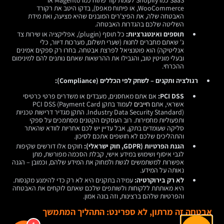
WooCommerce, או פיתוח מאפס), בדקו היטב את רקורד
האבטחה שלה, את הפיצ'רים המובנים שהיא מציעה, ואת מידת
השליטה שלכם בהגדרות האבטחה.
תוספים ואינטגרציות:
כל תוסף (plugin), אפליקציה או שירות צד
ג' שאתם מחברים לחנות (שערי תשלום, מערכות דיוור, כלי
אנליטיקה) הוא פוטנציאל לפרצת אבטחה. בחרו רק ספקים אמינים
ובעלי מוניטין טוב, והגבילו את ההרשאות שאתם נותנים להם למינימום
ההכרחי.
רגולציה ותקנים – לשחק לפי הכללים (Compliance):
PCI DSS:
אם אתם מאחסנים, מעבדים או משדרים פרטי כרטיסי
אשראי, אתם
חייבים
לעמוד בתקן PCI DSS (Payment Card
Industry Data Security Standard). התקן מגדיר דרישות טכניות
ותפעוליות מחמירות. רוב העסקים הקטנים מסתמכים על ספקי
סליקה שעומדים בתקן, אבל עדיין יש לכם אחריות לוודא שהאתר
והתהליכים שלכם לא חושפים אתכם לסיכון.
הגנת הפרטיות (GDPR, חוק ישראלי):
חוקים אלו דורשים שקיפות
לגבי איסוף ושימוש במידע אישי, קבלת הסכמה מפורשת, מתן
אפשרות למשתמשים לגשת ולמחוק את המידע שלהם, וכמובן – הגנה
נאותה על המידע.
לא רק בירוקרטיה:
עמידה בתקנים היא לא רק כדי להימנע מקנסות.
היא מאותתת ללקוחות ולשותפים שלכם שאתם לוקחים את האבטחה
והפרטיות שלהם ברצינות, וזה בונה אמון.
אבטחה זה מרתון, לא ספרינט: התהליך המתמשך