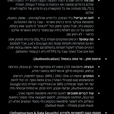
מה זה?
זה מה שגורם לסמל המנעול הקטן להופיע ליד כתובת האתר
שלכם בדפדפן (ומשנה את הכתובת מ-http ל-https). תעודת
SSL/TLS מצפינה את כל התקשורת בין הדפדפן של הלקוח לשרת
שלכם.
למה זה קריטי?
בלי הצפנה, כל מידע שהלקוח מזין – שמות, כתובות,
סיסמאות ובעיקר פרטי כרטיס אשראי – עובר ברשת האינטרנט
כטקסט גלוי, שכל האקר מיומן יכול "להאזין" לו ולגנוב אותו בקלות.
תחשבו על זה כמו לשלוח גלויה עם מספר כרטיס האשראי שלכם
בדואר – לא רעיון טוב.
מה עושים?
רוכשים ומתקינים תעודת SSL/TLS עדכנית מספק אמין
(יש גם אפשרויות חינמיות טובות כמו Let's Encrypt, אבל לעסקים
רציניים מומלץ לשקול תעודות בתשלום עם רמות אימות גבוהות יותר).
מוודאים שכל האתר עובד על HTTPS (לא רק עמודי התשלום).
אימות חזק – מי אתה באמת? (Authentication):
הבעיה:
סיסמאות לבדן פשוט לא מספיקות יותר. הן נגנבות, נפרצות
(ניחוש, התקפות מילון) או מודלפות במאגרי מידע.
הפתרון:
אימות רב-שלבי (MFA / 2FA). בנוסף לסיסמה, דורשים
מהמשתמש (וגם ממנהלי האתר!) גורם אימות נוסף. זה יכול להיות
קוד חד-פעמי שנשלח ב-SMS או באפליקציה ייעודית (כמו Google
Authenticator), טביעת אצבע, זיהוי פנים, או מפתח אבטחה פיזי.
עוד דברים חשובים:
לאכוף מדיניות סיסמאות חזקות (אורך,
מורכבות, תחלופה תקופתית), לחסום חשבונות אחרי מספר ניסיונות
כושלים, ולא לשמור סיסמאות בטקסט גלוי במסד הנתונים (אלא רק
Hash מוצפן ומומלח – Salted Hash).
חומות הגנה לתשתיות ולמידע (Infrastructure & Data Security):