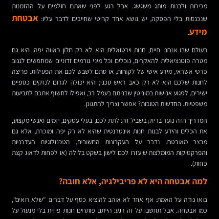
מכירות ולבנות מותג משגשג. אבל רגע לפני שאתם חולמים על ההזמנות
אבטחת
שנכנסות בלי הפסקה, יש נושא אחד קריטי שחייבים לדבר עליו:
מידע
.
בעולם שבו אנחנו חיים, חנות וירטואלית היא לא רק חלון ראווה יפה. היא גם
מטרה פוטנציאלית להאקרים, נוכלים וכל מיני גורמים זדוניים שמחפשים לגנוב
פרטי אשראי, מידע אישי של לקוחות, או סתם לשבש לכם את הפעילות. פריצה
לחנות שלכם היא לא רק כאב ראש טכני; היא יכולה לגרום לנזקים כספיים
ישירים, לפגוע אנושות במוניטין שבניתם בעמל רב, ואפילו לחשוף אתכם לתביעות
משפטיות. החדשות הטובות? אפשר וצריך להתגונן.
המדריך הזה נועד בדיוק בשביל זה: לתת לכם, בעלי עסקים, יזמים ואנשי מקצוע,
את הכלים והידע לבנות חנות אינטרנטית שהיא לא רק יפה ומוכרת, אלא גם
מבצר מאובטח. נדבר על העקרונות החשובים, הטכנולוגיות העדכניות
והפרקטיקות המומלצות שיעזרו לכם לישון בשקט בלילה (או לפחות לדאוג קצת
פחות).
למה אבטחה היא לא פריבילגיה, אלא חובה?
בואו נודה על האמת: אף אחד לא אוהב להוציא כסף על דברים "שלא רואים",
כמו אבטחה. אבל תחשבו על זה רגע: הייתם פותחים חנות פיזית בלי מנעול על