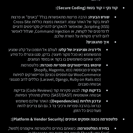
קוד נקי = קוד בטוח (Secure Coding):
שורש הבעיה:
הרבה פריצות מתאפשרות בגלל "באגים" או פרצות
לוגיות בקוד של האתר עצמו. דוגמאות נפוצות כוללות Cross-Site
Scripting (XSS), שמאפשר להאקרים להזריק סקריפטים זדוניים
לדפדפנים של לקוחות, או Command Injection, שעלול לאפשר
להם להריץ פקודות על השרת שלכם.
איך מתגוננים?
ולידציה וסניטציה של קלט:
לעולם אל תסמכו על קלט שמגיע
מהמשתמש (או מכל מקור חיצוני). בדקו, סננו ונטרלו כל מידע
לפני שאתם משתמשים בו בקוד או במסד הנתונים.
שימוש בפריימוורקים וספריות מוכרות:
פלטפורמות
איקומרס מבוססות (כמו Shopify, Magento,
WooCommerce עם תוספים נכונים) ופריימוורקים לפיתוח
(כמו Laravel, Django, Ruby on Rails) כוללים לרוב מנגנוני
אבטחה מובנים.
בדיקות קוד:
לבצע סקירות קוד (Code Reviews) ובדיקות
אבטחה אוטומטיות (SAST/DAST) כחלק מתהליך הפיתוח.
עדכון תלויות (Dependencies):
האתר שלכם משתמש
כנראה בהרבה ספריות ורכיבי צד ג'. גם הם צריכים להיות
מעודכנים כל הזמן.
פלטפורמה נכונה וספקים אמינים (Platform & Vendor Security):
בחירת הפלטפורמה:
כשאתם בוחרים פלטפורמת איקומרס (למשל,
SaaS כמו Shopify לעומת קוד פתוח כמו Magento או