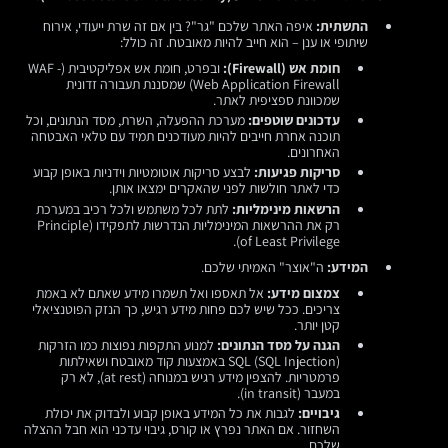
התשתית:
איפה האתר שלכם "גר"? בין אם זה שרת ייעודי, אירוח
שיתופי או ענן – הוא חייב להיות מאובטח. זה כולל:
חומת אש (Firewall):
ובפרט, חומת אש אפליקטיבית (WAF -
Web Application Firewall) שמסננת תעבורה זדונית
שמכוונת ספציפית לאתר.
עדכונים שוטפים:
מערכת ההפעלה, השרת, מסד הנתונים, וכל
תוכנה אחרת חייבים להיות מעודכנים תמיד עם טלאי האבטחה
האחרונים.
סריקות פגיעות:
לבצע סריקות אוטומטיות וידניות באופן קבוע
כדי לאתר חולשות לפני שהאקרים ימצאו אותן.
הרשאות מינימליות:
לתת לכל משתמש ולכל רכיב במערכת
רק את ההרשאות המינימליות הנדרשות לתפקידו (Principle
of Least Privilege).
המידע:
ה"אוצר" האמיתי שלכם.
צמצום מידע:
אל תאספו ואל תשמרו מידע שאתם לא באמת
צריכים. ככל שיש לכם פחות מידע רגיש, כך הנזק הפוטנציאלי
קטן יותר.
הגנה על מסד הנתונים:
למנוע התקפות נפוצות כמו הזרקות
SQL (SQL Injection) באמצעות קוד מאובטח ושאילתות
פרמטריות. להצפין מידע רגיש במנוחה (at rest), לא רק
במעבר (in transit).
גיבויים:
לגבות את כל המידע באופן קבוע ולבדוק את יכולת
השחזור. אם האתר נפרץ או קורס, גיבוי עדכני הוא חבל ההצלה
שלכם.