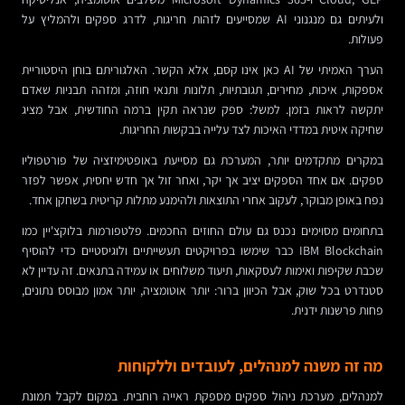
ולעיתים גם מנגנוני AI שמסייעים לזהות חריגות, לדרג ספקים ולהמליץ על
פעולות.
הערך האמיתי של AI כאן אינו קסם, אלא הקשר. האלגוריתם בוחן היסטוריית
אספקות, איכות, מחירים, תגובתיות, תלונות ותנאי חוזה, ומזהה תבניות שאדם
יתקשה לראות בזמן. למשל: ספק שנראה תקין ברמה החודשית, אבל מציג
שחיקה איטית במדדי האיכות לצד עלייה בבקשות החריגות.
במקרים מתקדמים יותר, המערכת גם מסייעת באופטימיזציה של פורטפוליו
ספקים. אם אחד הספקים יציב אך יקר, ואחר זול אך חדש יחסית, אפשר לפזר
נפח באופן מבוקר, לעקוב אחרי התוצאות ולהימנע מתלות קריטית בשחקן אחד.
בתחומים מסוימים נכנס גם עולם החוזים החכמים. פלטפורמות בלוקצ'יין כמו
IBM Blockchain כבר שימשו בפרויקטים תעשייתיים ולוגיסטיים כדי להוסיף
שכבת שקיפות ואימות לעסקאות, תיעוד משלוחים או עמידה בתנאים. זה עדיין לא
סטנדרט בכל שוק, אבל הכיוון ברור: יותר אוטומציה, יותר אמון מבוסס נתונים,
פחות פרשנות ידנית.
מה זה משנה למנהלים, לעובדים וללקוחות
למנהלים, מערכת ניהול ספקים מספקת ראייה רוחבית. במקום לקבל תמונת