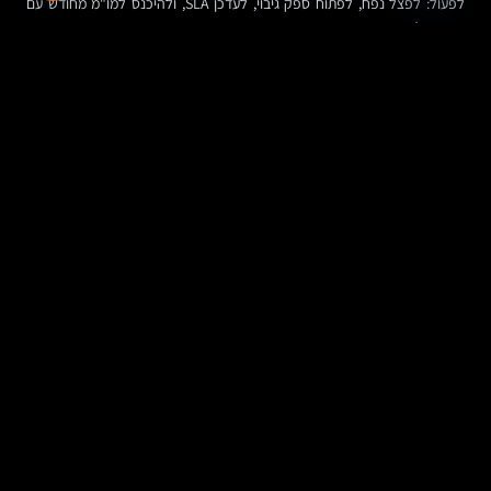
לפעול: לפצל נפח, לפתוח ספק גיבוי, לעדכן SLA, ולהיכנס למו"מ מחודש עם
נתונים ולא עם תחושות.
זה בדיוק המעבר מניהול תגובתי לניהול מונע.
טבלת מפתח: מה מערכת ניהול ספקים נותנת בפועל
רכיב במערכת
מה קורה בשטח
למה זה חשוב לעסק
מאגר ספקים
כל המידע מרוכז, מעודכן
מפחית טעויות, חוסך זמן
מרכזי
ונגיש בין מחלקות
ויוצר שקיפות ארגונית
תיק ספק
מסמכים, אנשי קשר, חוזים
מאפשר תגובה מהירה
דיגיטלי
והיסטוריה במקום אחד
וקבלת החלטות על בסיס
מידע מלא
מדידת ביצועים
מעקב רציף אחרי איכות,
מעביר את הארגון מניהול
ו-KPI
זמני אספקה ועמידה ב-
אינטואיטיבי לניהול מבוסס
SLA
נתונים
ניהול חוזים
התראות, חידושים, מעקב
מחזק כוח מיקוח ומונע
דינמי
אחרי התחייבויות וסעיפים
חידושים יקרים או עיוורים
מסחריים