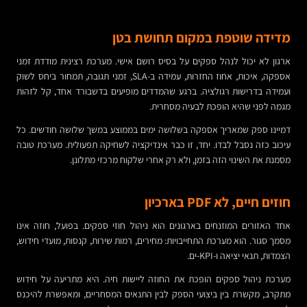
מדידה שוטפת במקום תחושת בטן
ארגון לא יכול לנהל ספקים על בסיס רושם אישי. מערכת רצינית מודדת זמני
אספקה, איכות, אחוז החזרות, עמידה ב-SLA, זמני תגובה, תמחור ביחס לשוק
ועמידה בדרישות רגולציה. ברגע שהמדדים מופיעים בדשבורד אחד, קל לזהות
מגמה לפני שהיא הופכת לבעיה מסחרית.
דמיינו ספק שמאריך אספקה בשלושה ימים בממוצע במשך שלושה חודשים. כל
עיכוב כזה נסבל לבדו. יחד, זו כבר אינדיקציה לשחיקה תפעולית. מערכת טובה
מסמנת את השינוי הזה בזמן, ולא רק אחרי שלקוח מרכזי מתלונן.
חוזים חיים, לא PDF בארכיון
אחד האזורים המוזנחים בארגונים הוא ניהול חוזי ספקים. בפועל, חוזה אינו
מסמך סגור. הוא מערכת התחייבויות: מחירים, רמות שירות, קנסות, מועדי חידוש,
הצמדות, תנאי יציאה ו-KPI-ים.
מערכת ניהול ספקים הופכת את החוזה ליישות חיה. היא מתריעה על חידוש
מתקרב, מקשרת בין ביצועי הספק לבין התנאים המסחריים, ומאפשרת להיכנס