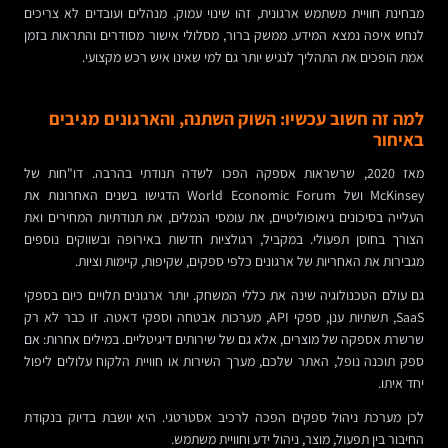
מבחינת חוויית משתמש ארגונית, זהו שינוי עמוק. מנהלים ועובדים לא צריכים
לנחש איפה נמצא המידע. ממשק ברור, מסלולי אישור מסודרים והתראות בזמן
אמת הופכים את התהליך לנגיש יותר גם למי שאינו איש רכש מקצועי.
למה זה חשוב עכשיו: השוק השתנה, והארגונים מגיבים
באיחור
מאז 2020, שרשראות אספקה הפכו לשדה תנודתי בהרבה. דו"חות של
McKinsey ושל World Economic Forum הדגישו בשנים האחרונות את
העלייה בסיכונים גיאופוליטיים, את עומסי הנמלים, את תנודתיות המחירים ואת
הצורך בחוסן תפעולי. במקביל, רגולציות חדשות באירופה ובשווקים נוספים
מגבירות את האחריות של ארגונים כלפי ספקים, שקיפות, קיימות וציות.
גם עולם הטכנולוגיה שינה את כללי המשחק. יותר ארגונים תלויים כיום בספקי
SaaS, תשתיות ענן, ספקי API, מערכות אבטחה וספקי דאטה. זו כבר לא רק
שרשרת אספקה של מוצרים, אלא גם של שירותים דיגיטליים. במילים אחרות: אם
ספק תוכנה נופל, האתר שלכם, מערך השירות או חוויית הלקוח עלולים ליפול
יחד איתו.
לכן מערכת ניהול ספקים הפכה לרכיב אסטרטגי. היא יושבת בדיוק בנקודת
החיבור בין תפעול, מוצר, ניהול ידע וחוויית משתמש.