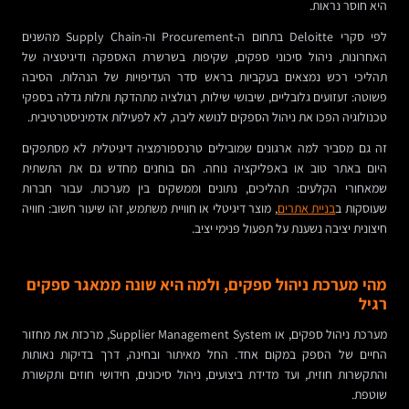
היא חוסר נראות.
לפי סקרי Deloitte בתחום ה-Procurement וה-Supply Chain מהשנים
האחרונות, ניהול סיכוני ספקים, שקיפות בשרשרת האספקה ודיגיטציה של
תהליכי רכש נמצאים בעקביות בראש סדר העדיפויות של הנהלות. הסיבה
פשוטה: זעזועים גלובליים, שיבושי שילוח, רגולציה מתהדקת ותלות גדלה בספקי
טכנולוגיה הפכו את ניהול הספקים לנושא ליבה, לא לפעילות אדמיניסטרטיבית.
זה גם מסביר למה ארגונים שמובילים טרנספורמציה דיגיטלית לא מסתפקים
היום באתר טוב או באפליקציה נוחה. הם בוחנים מחדש גם את התשתית
שמאחורי הקלעים: תהליכים, נתונים וממשקים בין מערכות. עבור חברות
שעוסקות ב
בניית אתרים
, מוצר דיגיטלי או חוויית משתמש, זהו שיעור חשוב: חוויה
חיצונית יציבה נשענת על תפעול פנימי יציב.
מהי מערכת ניהול ספקים, ולמה היא שונה ממאגר ספקים
רגיל
מערכת ניהול ספקים, או Supplier Management System, מרכזת את מחזור
החיים של הספק במקום אחד. החל מאיתור ובחינה, דרך בדיקות נאותות
והתקשרות חוזית, ועד מדידת ביצועים, ניהול סיכונים, חידושי חוזים ותקשורת
שוטפת.