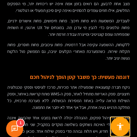
מצב אחת לרבעון, הם רואים בזמן אמת איפה יש ריכוזיות יתר, מי הספקים
החלשים, אילו חוזים עומדים להסתיים ואיפה קיים סיכון תפעולי או רגולטורי.
לעובדים, המשמעות היא פחות חיכוך. פחות חיפושים, פחות אישורים ידניים,
פחות טלפונים כדי להבין מי עדכן מה. במונחים של UX ארגוני, זו תשתית
שמפחיתה עומס קוגניטיבי ומייצרת עבודה זורמת יותר.
ללקוחות, ההשפעה עקיפה אבל דרמטית. פחות עיכובים, פחות חוסרים, פחות
תקלות שירות. כשהמערכת מאחורי הקלעים יציבה, גם הממשק מול הלקוח
נעשה יציב יותר.
דוגמה מעשית: כך משבר קטן הופך לניהול חכם
ניקח חברה קמעונאית שמפעילה אתר מכירות, מרכז לוגיסטי וספקי טכנולוגיה
חיצוניים. ספק האריזות מתחיל לאחר, ספק ה-WMS פותח קריאות באיחור, וספק
השילוח מראה עלייה באחוז המסירות הכושלות. ללא מערכת מרכזית, כל
מחלקה תרגיש בעיה אחרת, אבל אף אחד לא יחבר את התמונה.
עם מערכת ניהול ספקים, ההנהלה יכולה לראות במבט אחד שהבעיה איננה
1
נקודתית. מדדי האיכות נשחקים בשלושה מוקדים במקביל, שני חוזים עומדים
לחידוש בתוך חודש, ויש תלות גבוהה מדי בספק שילוח אחד. מכאן כבר אפשר