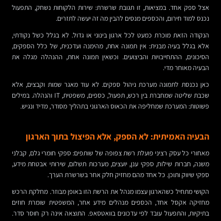
אצל ספק אחד. במציאות, זו תגובת שרשרת: שירות הלקוחות נשחק, התפעול
נכנס למוד חירום, והכספים מנסים להבין מה זה יעשה לתזרים.
הנקודה הזאת מוכרת כמעט לכל ארגון בינוני או גדול. לא בגלל כשל נקודתי,
אלא בגלל בעיה מבנית: אין תמונה אחת, מהימנה ועדכנית, של כלל הספקים,
הסיכונים, ההתחייבויות והביצועים. וכשאין תמונה אחת, ההנהלה מגלה את
הבעיה מאוחר מדי.
כאן נכנסת לתמונה מערכת ניהול ספקים. לא עוד מאגר שמות וקבצים, אלא
שכבת שליטה שמחברת בין רכש, תפעול, כספים, משפטית, IT והנהלה. במילים
פשוטות: המערכת שמחליפה את הכאוס הארגוני בתהליך מסודר, מדיד ונגיש.
הבעיה האמיתית: לא הספק, אלא הפיצול בתוך הארגון
מאחורי כל עסק רציני פועלת רשת צפופה של שותפים: ספקי חומרי גלם, קבלני
משנה, חברות שילוח, ספקי ענן, יועצים, מערכות תשלום, שירותי אבטחת מידע,
ספקי שיווק ותוכן. כל אחד מהם מחזיק חלק אחר בשרשרת הערך.
הקושי מתחיל כשהארגון עצמו מנהל את הרשת הזו באופן מבוזר. מחלקת הרכש
מחזיקה אקסל אחד, הכספים מנהלים מידע אחר, המשפטית שומרת חוזים
בתיקיות, והתפעול עובד לפי עדכונים בוואטסאפ. התוצאה אינה רק חוסר סדר.