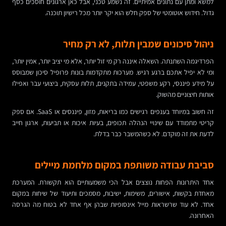
למשא ומתן עם נתונים אמיתיים. זה נשמע טכני, אבל כאן ארגונים חוסכים כסף
גדול. חידוש אוטומטי של ספק חלש הוא יקר יותר מכל רישיון תוכנה.
ניהול סיכונים שמבין תלות, לא רק מחיר
הפרדיגמה השתנתה. השאלה איננה רק מי זול יותר, אלא מי יציב יותר, אמין יותר,
ומי לא יפיל אתכם ברגע רגיש. מערכות מתקדמות בונות פרופיל סיכון שמבוסס
על מידע פיננסי, רקע משפטי, עמידה בתקנים, תלות עסקית, ביצועי עבר ואפילו
אותות חיצוניים מהשוק.
זה חשוב במיוחד בענפים רגישים כמו בריאות, מזון, פיננסים או SaaS. אם ספק
קריטי מתמודד עם שינויי הנהלה תכופים, בעיות איכות או תביעות, ארגון חייב
לדעת את זה מוקדם. לא כשהמשבר כבר בדלת.
סביבת עבודה משותפת במקום מלחמת מיילים
אחד היתרונות הפחות נוצצים אבל הכי משמעותיים הוא תקשורת. המערכת
מאחדת בקשות, אישורים, משימות, ישיבות, מסמכים ותיעוד של שיחות במקום
אחד. לא עוד שרשראות מייל אינסופיות שבהן אף אחד לא בטוח מה הגרסה
האחרונה.