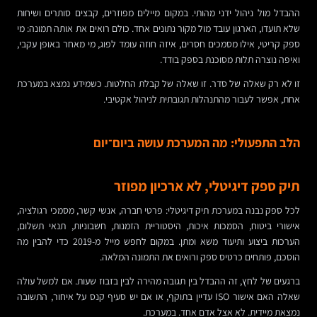
ההבדל מול ניהול ידני מהותי. במקום מיילים מפוזרים, קבצים סותרים ושיחות
שלא תועדו, הארגון עובד מול מקור נתונים אחד. כולם רואים את אותה תמונה: מי
ספק קריטי, אילו מסמכים חסרים, איזה חוזה עומד לפוג, מי מאחר באופן עקבי,
ואיפה נוצרה תלות מסוכנת בספק בודד.
זו לא רק שאלה של סדר. זו שאלה של קבלת החלטות. כשמידע נמצא במערכת
אחת, אפשר לעבור מהתנהלות תגובתית לניהול אקטיבי.
הלב התפעולי: מה המערכת עושה ביום־יום
תיק ספק דיגיטלי, לא ארכיון מפוזר
לכל ספק נבנה במערכת תיק דיגיטלי: פרטי חברה, אנשי קשר, מסמכי רגולציה,
אישורי ביטוח, הסמכות איכות, היסטוריית הזמנות, חשבוניות, תנאי תשלום,
הערכות ביצוע ותיעוד משא ומתן. במקום לחפש מייל מ-2019 כדי להבין מה
הוסכם, פותחים כרטיס ספק ורואים את התמונה המלאה.
ברגעים של לחץ, זה ההבדל בין תגובה מהירה לבין בזבוז שעות. אם למשל עולה
שאלה האם אישור ISO עדיין בתוקף, או אם יש סעיף קנס על איחור, התשובה
נמצאת מיידית. לא אצל אדם אחד. במערכת.