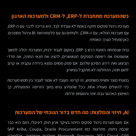
כשהמערכת מתחברת ל-ERP, ל-CRM ולמערכות הארגון
מערכת ניהול ספקים חזקה באמת לא עובדת לבד. היא צריכה לדבר עם ה-ERP,
עם מערכות המלאי, עם ה-CRM, ולעיתים גם עם פלטפורמות BI וניהול מסמכים.
כאן מתחיל הערך האמיתי.
נניח שנפתחת הזמנת רכש ב-ERP. במקום לעבוד ידנית, המערכת יכולה למשוך
אוטומטית את רשימת הספקים המאושרים, להציג את תנאי החוזה, את מדדי
הביצוע ואת דירוג הסיכון שלהם. אם ספק מסוים נמצא בירידה עקבית או קרוב
לתום חוזה, ההחלטה לא תתקבל בעיוורון.
במונחי מוצר וחוויית משתמש, זה קריטי. העובד לא אמור לעבור בין חמש מערכות
כדי להשלים פעולה אחת. ככל שהמידע נגיש בתוך הזרימה התפעולית, כך
האימוץ הארגוני גבוה יותר והטעויות יורדות.
AI, חיזוי והמלצות: מה חדש בדור הנוכחי של המערכות
אם פעם מערכת ניהול ספקים הייתה בעיקר ארון תיוק דיגיטלי, היום היא כבר
שכבת ניתוח. פתרונות כמו SAP Ariba, Coupa, Oracle Procurement
Cloud, GEP ו-Microsoft Dynamics 365 משלבים אוטומציה, אנליטיקה