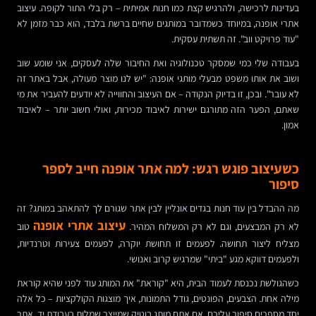
בעדינות לרכישה, ולהרגיש קצת כמו חנות אמיתית – רק בלי התור לקופה. עיצוב
אתרי אופנה, במיוחד כשמדובר במותגים שחיים ברשת בלבד, הוא כבר מזמן לא
"עוד פרויקט ווב". זה תשתית עסקית.
בעבודה שלי כמי שמסקר טכנולוגיה ואת החיבור שלה לעסקים, אני שומע שוב
ושוב את אותו משפט מבעלי מותגי אופנה: "יש לנו מוצר מעולה, אבל באתר זה
לא עובר". ובכן, זו בדיוק הנקודה – אם העיצוב והחווייה לא יודעים להעביר את מי
שאתם, הפער הזה מתורגם ישירות לאיבוד מכירות, ואולי חשוב יותר – לאיבוד
אמון.
כשעיצוב פוגש רגש: למה אתר אופנה חייב לספר
סיפור
מה ההבדל בין עוד חנות בגדים אונליין לבין אתר שגורם לך להתאהב במותג? זה
עיצוב אתרי אופנה
לא רק המבצעים, וגם לא רק המשלוח המהיר.
טוב
מצליח ליצור תחושה. לפעמים זו תחושת יוקרה, לפעמים צעירות וטרנדיות,
ולפעמים דווקא מגע "ביתי" שמרגיש קרוב ואנושי.
כשהגולשת נכנסת לעמוד הבית, היא "קוראת" את המותג עוד לפני שהיא קוראת
מילה אחת. הצבעים, הפונטים, גודל התמונות, איך מוצגות הקולקציות – כל אלה
יחד מספרים סיפור עליכם. אם אתם מותג בוטיק שמייצר שמלות בעבודת יד, אתר