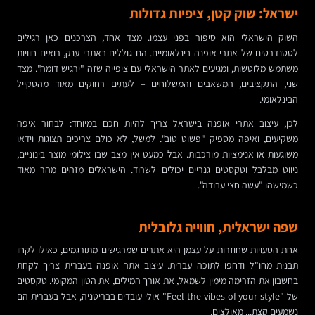
ישראל: שוק קטן, ציפיות גדולות
השוק הישראלי הוא סיפור בפני עצמו. מצד אחד, הצרכנים כאן רגילים
לסטנדרטים של אתרי אופנה בינלאומיים. הם גוללים באתרי ענק, רואים חוויות
משתמש מלוטשות, ומגיעים לאתר הישראלי עם ציפייה שזה "ירגיש דומה". מצד
שני, התקציבים, המשאבים והמשלוחים – לעתים רחוקים מאוד מהסקייל
הבינלאומי.
לכן, עיצוב אתרי אופנה בישראל צריך להיות חכם במיוחד: לבחור איפה
משקיעים, ואיפה מספיק "פשוט טוב". למשל, לא כולם צריכים תצוגות וידאו
משוגעות או אנימציות מורכבות. אבל כמעט אין מצב שבו צילומי מוצר בינוניים,
ניווט מבלבל וטקסטים גנריים יכולים לשרוד. הישראלים מזהים מהר מאוד
כשמישהו "עשה חצי עבודה".
שפה ישראלית, חווייה גלובלית
אחת הטעויות שחוזרות על עצמן היא אתרים שמרגישים מתורגמים, כאילו לקחו
תבנית מחו"ל ודחפו לתוכה עברית. עיצוב אתר אופנה בעברית צריך לקחת
בחשבון את הזרימה מימין לשמאל, את אורך המילים, את הטון המקומי. טקסטים
של "Feel the vibes of your style" אולי עובדים בבריטניה, אבל בעברית הם
נשמעים קצת... מאולצים.