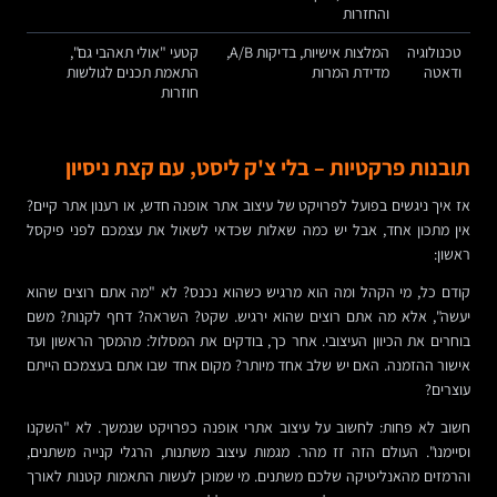
והחזרות
טכנולוגיה
המלצות אישיות, בדיקות A/B,
קטעי "אולי תאהבי גם",
ודאטה
מדידת המרות
התאמת תכנים לגולשות
חוזרות
תובנות פרקטיות – בלי צ'ק ליסט, עם קצת ניסיון
אז איך ניגשים בפועל לפרויקט של עיצוב אתר אופנה חדש, או רענון אתר קיים?
אין מתכון אחד, אבל יש כמה שאלות שכדאי לשאול את עצמכם לפני פיקסל
ראשון:
קודם כל, מי הקהל ומה הוא מרגיש כשהוא נכנס? לא "מה אתם רוצים שהוא
יעשה", אלא מה אתם רוצים שהוא ירגיש. שקט? השראה? דחף לקנות? משם
בוחרים את הכיוון העיצובי. אחר כך, בודקים את המסלול: מהמסך הראשון ועד
אישור ההזמנה. האם יש שלב אחד מיותר? מקום אחד שבו אתם בעצמכם הייתם
עוצרים?
חשוב לא פחות: לחשוב על עיצוב אתרי אופנה כפרויקט שנמשך. לא "השקנו
וסיימנו". העולם הזה זז מהר. מגמות עיצוב משתנות, הרגלי קנייה משתנים,
והרמזים מהאנליטיקה שלכם משתנים. מי שמוכן לעשות התאמות קטנות לאורך