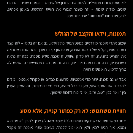
לא מעט מותגים מתחילים לגלות את היתרון של שימוש בדוגמנים שונים – גבהים
שונים, מידות שונות – וזה משנה לגמרי את חוויית הגולשת. באופן מפתיע,
לפעמים פחות "פוטושופ" יוצר יותר אמון.
תמונות, וידאו והקצב של הגולש
עיצוב אתרי אופנה מודרניים כמעט תמיד כולל וידאו, גם אם זה בקטן – לופ קצר
בעמוד מוצר, קליפ של תצוגת אופנה, או סרטון קצר באורך כמה שניות שמראה
את הפריט בתנועה. זה לא טריק שיווקי, זו שכבת מידע נוספת: ככה זה נראה
כשצועדים, ככה זה נראה באור יום, ככה זה מתנהג כשמתיישבים. הגולש לא
צריך לדמיין, הוא פשוט רואה.
אבל יש גם סכנה: יותר מדי אנימציות, סרטונים כבדים או סקרול אינסופי יכולים
להכביד. אם האתר איטי, מעוצב ככל שיהיה, הוא מאבד נקודות. זה האיזון העדין
בין "וואו" לבין "טוב, עזוב, אין לי כוח לחכות שייטען".
חוויית משתמש: לא רק כפתור קנייה, אלא מסע
אחד המשפטים הכי שחוקים בעולם ה-UX אומר שהגולש צריך להבין "איפה הוא
נמצא, איך הגיע לכאן ולאן הוא יכול ללכת". בעיצוב אתרי אופנה זה מקבל