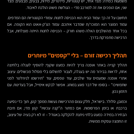
משמעות כפולה: מצד אחד, יש קטגוריות, פילטרים, מידות, צבעים, מבצעים. מצד
שני, אם הופכים את זה למורכב מדי – הגולשת פשוט הולכת לאיבוד.
תחשבו על זה כך: עמוד הבית הוא הכניסה לחנות. עמודי הקטגוריות הם המדפים.
עמוד המוצר הוא המוכר/ת שמדבר איתכם. עמוד הצ'ק-אאוט הוא הקופה. אם
בכל אחד מהשלבים האלה משהו חורק – הכניסה לחנות הייתה מוצלחת, אבל
הרכישה מתפרקת בדרך.
תהליך רכישה זורם – בלי "קסמים" מיותרים
תהליך קנייה באתר אופנה צריך להיות כמעט שקוף: להוסיף לעגלה בלחיצה
אחת, לראות בבירור מה יש בעגלה, לעבור לתשלום בלי מסלול מכשולים. עיצוב
אתרי אופנה שמעמיס עוד שלבים, עוד טפסים, עוד "תירשמו לניוזלטר לפני
שתמשיכו" – בסופו של דבר פוגע במותג. אפשר לבקש אימייל, אבל בעדינות. עם
תזמון נכון.
וכמובן, סלולר. בישראל, חלק עצום מהרכישות נעשות ממסך קטן, תוך כדי נסיעה
ברכבת או בזמן הפרסומות. אם כפתור ה"קנה עכשיו" קטן מדי, אם תיבת
הבחירה במידה כמעט בלתי ניתנת להקלקה באגודל – זו לא רק בעיה של עיצוב,
זו החמצה עסקית ממשית.