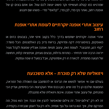
שמרגיש כמו קטלוג תעשייתי וקר פשוט יעשה לכם עוול. אם אתם בונים קו של
אופנת רחוב, ואתר נקי מדי, לבן מדי, "קלאסי" מדי – משהו שם יתנגש.
עיצוב אתרי אופנה יוקרתיים לעומת אתרי אופנת
רחוב
אתרי אופנה יוקרתיים ישתמשו בדרך כלל בקצב איטי יותר, בצבעים כהים או
מאופקים, בטיפוגרפיה דקה ומדויקת, בריווח נדיב בין האלמנטים. הכל משדר:
"קחי רגע, תתבונני". לעומת זאת, עיצוב חנויות אופנה אונליין שפונות לקהל צעיר
ייראה הרבה יותר תזזיתי – כותרות גדולות, צבעים נועזים, אנימציות קלות, תחושה
של תנועה מתמדת. לכאורה זו רק אסתטיקה, אבל בפועל זו שפה עסקית.
ויזואליות שלא רק מוכרת – אלא משכנעת
בעולם שבו אי אפשר למשש את הג'ינס או להסתובב עם השמלה מול המראה,
התמונות שלכם הן כל מה שיש. כאן נכנס אחד העקרונות הכי בסיסיים, ועדיין הכי
מוזנחים, של עיצוב אתרי אופנה: איכות ויזואלית שלא מתנצלת.
זה לא רק "צילום יפה". זה צילום שמאפשר להבין את הבגד: איך הוא נופל, מה
המרקם שלו, איך הוא נראה על גוף אמיתי, ולא רק על דוגמן שנבחרה בקפידה.