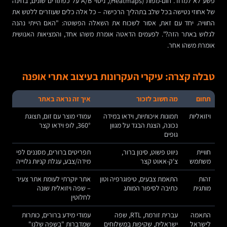
פשע לא למדוד. חום-מפות (Heatmaps), ניסוי A/B על כפתורים שונים, בחינה
של אחוזי נטישה בכל שלב בתהליך הרכישה – כל אלה כלים שעוזרים ללטש את
החוויה. יחד עם זאת, אסור לשכוח את השאלה הפשוטה: "האם הייתי נהנה
לגלוש באתר הזה?". לפעמים הדאטה אומרת משהו אחד, והמציאות האנושית
אומרת משהו אחר.
טבלה קצרה: עיקרי העקרונות בעיצוב אתרי אופנה
תחום
מה חשוב לזכור
איך זה נראה באתר
ויזואליות
תמונות איכותיות, וידאו במידה
עמודי מוצר עם זום, תצוגת
נכונה, הצגת הבגד על מגוון
360°, לופ וידאו קצר
גופים
חוויית
ניווט פשוט, סינון ברור,
תפריטים ברורים, מסננים לפי
משתמש
צ'ק-אאוט קצר
מידה/צבע, עגלת קניות גלוייה
זהות
התאמת צבעים, טיפוגרפיה וטון
אתר יוקרתי לעומת אתר צעיר
מותגית
כתיבה לסיפור המותג
– שפה ויזואלית שונה
לחלוטין
התאמה
עברית זורמת, RTL, שפה
עמודי מידע ברורים, כותרות
לישראל
ישראלית, שקיפות במשלוחים
שמדברות "בשפה שלנו"