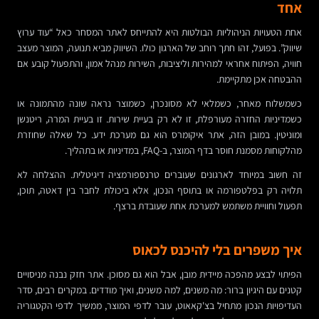
אחד
אחת הטעויות הניהוליות הבולטות היא להתייחס לאתר המסחר כאל “עוד ערוץ
שיווק”. בפועל, זהו חתך רוחב של הארגון כולו. השיווק מביא תנועה, המוצר מעצב
חוויה, הפיתוח אחראי למהירות וליציבות, השירות מנהל אמון, והתפעול קובע אם
ההבטחה אכן מתקיימת.
כשמשלוח מאחר, כשמלאי לא מסונכרן, כשמוצר נראה שונה מהתמונה או
כשמדיניות החזרה מעורפלת, זו לא רק בעיית שירות. זו בעיית המרה, ריטנשן
ומוניטין. במובן הזה, אתר איקומרס הוא גם מערכת ידע. כל שאלה שחוזרת
מהלקוחות מסמנת חוסר בדף המוצר, ב-FAQ, במדיניות או בתהליך.
זה חשוב במיוחד לארגונים שעוברים טרנספורמציה דיגיטלית. ההצלחה לא
תלויה רק בפלטפורמה או בתוסף הנכון, אלא ביכולת לחבר בין דאטה, תוכן,
תפעול וחוויית משתמש למערכת אחת שעובדת ברצף.
איך משפרים בלי להיכנס לכאוס
הפיתוי לבצע מהפכה מיידית מובן, אבל הוא גם מסוכן. אתר חזק נבנה מניסויים
קטנים עם היגיון ברור: מה משנים, למה משנים, ואיך מודדים. במקרים רבים, סדר
העדיפויות הנכון מתחיל בצ'קאאוט, עובר לדפי המוצר, ממשיך לדפי הקטגוריה