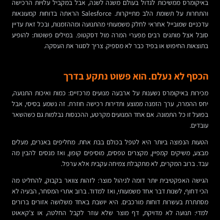
באיקומרס ממשיכות לגדול בעולם משנה לשנה, אבל במקביל עלויות הרכישה
והתחרות על תשומת הלב מתייקרות. Salesforce הראתה בדוחות קמעונאות
עדכניים שמובייל אחראי לחלק משמעותי מהתנועה ומההזמנות, ובכל זאת עדיין
סובל אצל מותגים רבים מפערי המרה מול דסקטופ. במילים פשוטות: להופיע
בתוצאות החיפוש או בפיד כבר לא מספיק. צריך לסגור את העסקה.
הכסף לא נעלם. הוא פשוט נתקע בדרך
מכירות באיקומרס נשענות על ארבעה מנועים מרכזיים: כמות ואיכות התנועה,
יחס ההמרה, ערך הזמנה ממוצע ותדירות רכישה חוזרת. זה נשמע בסיסי, אבל
בפועל זו כל התמונה. אם אחד המנועים מקרטע, ההכנסות נבלמות גם כשהשאר
עובדים.
הטעות הנפוצה ביותר היא לטפל בכולם בבת אחת. מחליפים באנרים, מעלים
מבצע, משיקים קמפיין, מקצרים טפסים, מוסיפים קופון, ואז מנסים להבין מה
עבד. ברוב המקרים, לא מתקבלת צמיחה עקבית אלא ערפל.
הגישה האפקטיבית יותר דומה לניהול מוצר: לזהות צוואר בקבוק, להחליט מה
הכי דחוף, לשנות דבר אחד משמעותי, ואז למדוד. ברוב אתרי המסחר, הבעיה לא
מסתתרת בעשרות דוחות מורכבים. היא יושבת באחד משלושה אזורים ברורים
למדי: תנועה לא מדויקת, דף מוצר שלא עוזר לקבל החלטה, או צ'קאאוט