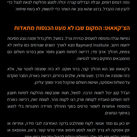
כמה דגמים דומים, טבלת הבדלים קצרה יכולה למנוע מהלקוח לצאת לגוגל כדי
להבין מה ההבדל. ברגע שהוא עזב את האתר כדי להשוות, לא בטוח שיחזור.
הצ'קאאוט: המקום שבו לא מעט הכנסות מתאדות
נטישת עגלה נתפסת לפעמים כגזירת גורל. בפועל, חלק גדול ממנה נובע מסיבות
ידועות היטב. Baymard Institute מצא לאורך השנים שגורמים כמו עלויות לא
צפויות, תהליך ארוך מדי, דרישה לפתוח חשבון וחוסר אמון בפרטי תשלום הם
מהמנבאים החזקים ביותר לנטישה.
צ'קאאוט טוב הוא תהליך קצר, ברור ושקט. לא כזה שמנסה למכור עוד, אלא
כזה שמפנה את הדרך. מעט שדות, שלבים ברורים, רכישה כאורח, הסבר מוקדם
על משלוח ואספקה, ושיטות תשלום שהקהל מכיר וסומך עליהן.
הבדל קטן יכול לשנות הרבה. למשל, חנות שמבקשת מהלקוח לפתוח חשבון
לפני תשלום מאבדת לקוחות שרק רצו לקנות מהר. לעומת זאת, רכישה כאורח
בתוספת אפשרות לשמור פרטים בסוף התהליך מורידה התנגדות בלי לפגוע
באיסוף הנתונים.
יש כאן גם ממד אנושי. לקוח שמתלבט בדקה האחרונה לגבי מידה, אחריות או
זמן אספקה לא צריך לצאת למסע חיפוש אחרי פרטי קשר. צ'אט, וואטסאפ או
מספר טלפון זמין ליד שלב התשלום יכולים להציל עסקאות בזמן אמת.