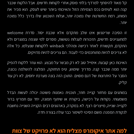
קל מאוד להיסחף למרדף בלתי פוסק אחרי לקוחות חדשים. אבל הלקוח שכבר
קנה הוא לעיתים נכס הצמיחה הזול והאיכותי ביותר שיש לעסק. הוא מכיר את
המותג, רמת החשדנות שלו נמוכה יותר, ועלות השכנוע שלו בדרך כלל נמוכה
יותר.
זו הסיבה שריטנשן אינו שלב מתקדם אלא שכבת יסוד. סדרת welcome
למתעניינים חדשים, תזכורות לעגלות נטושות, מסרים למי שצפה במוצרים ולא
התקדם, תקשורת לאחר רכישה ומהלכי winback ללקוחות שנעלמו. כל אלה
לא צריכים להיות מתוחכמים כדי לעבוד. הם צריכים להיות מדויקים.
האיכות כאן קובעת. אימייל טוב לא רק מבשר על מבצע. הוא עוזר ללקוח להפיק
יותר ממה שכבר קנה. מדריך שימוש, טיפ תחזוקה, המלצה להשלמה נכונה,
הסבר על היתרונות של דגם מסוים. התוכן הזה בונה מערכת יחסים, לא רק עוד
קליק.
במותגים עם מחזור קנייה חוזר, תוכנית נאמנות פשוטה יכולה לעשות הבדל
משמעותי. נקודות על רכישה, ביקורת או שיתוף תמונה, יחד עם תמריץ ברור
לקנייה שנייה, מייצרים רצף. לא במקרה, בארגונים רבים הקנייה השנייה נחשבת
לנקודת המפנה: משם הסיכוי לשימור כבר עולה בצורה חדה.
למה אתר איקומרס מצליח הוא לא פרויקט של צוות