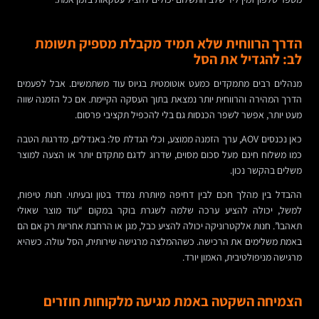
הדרך הרווחית שלא תמיד מקבלת מספיק תשומת
לב: להגדיל את הסל
מנהלים רבים מתמקדים כמעט אוטומטית בגיוס עוד משתמשים. אבל לפעמים
הדרך המהירה והרווחית יותר נמצאת בתוך העסקה הקיימת. אם כל הזמנה שווה
מעט יותר, אפשר לשפר הכנסות גם בלי להכפיל תקציבי פרסום.
כאן נכנסים AOV, ערך הזמנה ממוצע, וכלי הגדלת סל: באנדלים, מדרגות הטבה
כמו משלוח חינם מעל סכום מסוים, שדרוג לדגם מתקדם יותר או הצעה למוצר
משלים בהקשר נכון.
ההבדל בין מהלך חכם לבין דחיפה מיותרת נמדד בטון ובעיתוי. חנות טיפוח,
למשל, יכולה להציע ערכה שלמה לשגרת בוקר במקום “עוד מוצר שאולי
תאהבו”. חנות אלקטרוניקה יכולה להציע כבל, מגן או הרחבת אחריות רק אם הם
באמת משלימים את הרכישה. כשההמלצה מרגישה שירותית, הסל עולה. כשהיא
מרגישה מניפולטיבית, האמון יורד.
הצמיחה השקטה באמת מגיעה מלקוחות חוזרים