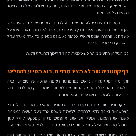
לאנשי שיווק. זה המקום שבו מוצר, טכנולוגיה, שפה, פסיכולוגיה של קנייה ואמון
נפגשים על מסך אחד.
ברוב המקרים, משתמש לא מחפש סיבה לקנות. הוא מחפש אם יש סיבה לא
לקנות. תמונה חלשה, תיאור גנרי, מפרט חסר, מחיר לא ברור, חוסר במידע על
משלוח או החזרה, עומס ויזואלי, כפתור לא בולט מספיק. כל אחד מאלה עלול
להספיק כדי לעצור החלטה.
לכן העיקרון החשוב ביותר פשוט מאוד: להוריד חיכוך ולהעלות ודאות.
דף קטגוריה טוב לא מציג מדפים. הוא מסייע להחליט
יותר מדי דפי קטגוריה נראים כמו מחסן. רשימה ארוכה של מוצרים, כמה
פילטרים, וזהו. אבל משתמש שנוחת שם לא תמיד יודע בדיוק מה לבחור. הוא
צריך עזרה. לא מכירה אגרסיבית, אלא הכוונה.
דף קטגוריה טוב מסביר בקצרה למי הקטגוריה מתאימה, מה ההבדלים בין
האפשרויות ואיפה כדאי להתחיל. לפעמים משפט אחד מעל רשימת המוצרים
משנה את התמונה. למשל: אם אתם מחפשים פתרון קומפקטי לחלל קטן,
התחילו מהדגמים האלה. זו לא תוספת קוסמטית. זו דרך לקצר מסלול החלטה.
גם הפילטרים חשובים יותר ממה שנהוג לחשוב. פילטר לפי גודל, שימוש, טווח