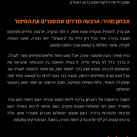
שמבריח את הלקוח ממש ברגע האחרון.
אבחון מהיר: ארבעה מדדים שמספרים את הסיפור
אם צריך להתחיל מנקודת מוצא אחת, זו לוח הבקרה. ארבעה מדדים מספקים
תמונה בהירה יותר מכל דיון כללי על “ביצועים”: יחס המרה, שיעור הוספה
לעגלה, שיעור השלמת צ'קאאוט וערך הזמנה ממוצע.
נניח שאתר נהנה מתנועה יציבה, אבל מעט מאוד גולשים מוסיפים מוצר לעגלה.
זו בדרך כלל לא בעיית מדיה. זו בעיית התאמה בין ההבטחה שהביאה את
המשתמש לבין מה שפגש אותו בדף. לעומת זאת, אם שיעור ההוספה לעגלה טוב
אבל מעט קונים משלימים רכישה, הבעיה כבר נוטה להיות בצ'קאאוט: מחיר סופי
שמתגלה מאוחר, עלות משלוח מפתיעה, חובת הרשמה או חוסר אמון באמצעי
התשלום.
השעה הראשונה של האבחון צריכה להיות כמעט טכנית. האם האתר נטען מהר
במובייל. האם דמי המשלוח מוצגים מוקדם. האם אפשר לרכוש כאורח. האם
מדיניות ההחזרות ברורה. האם אמצעי התשלום מוכרים ומעוררי אמון. אלה
פרטים קטנים רק למי שלא בודק דוחות המרה. בפועל, הם מכריעים עסקאות.