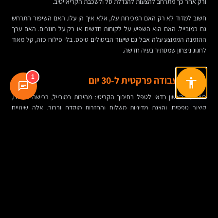
ורק אחר כך מתרחב להצעות להגדלת סל ולשכבת הקריאייטיב.
חשוב למדוד לא רק האם המכירות עלו, אלא איך הן עלו. האם השיפור התרחש
גם במובייל. האם הוא השפיע על לקוחות חדשים או רק על חוזרים. האם ערך
ההזמנה הממוצע עלה אבל גם שיעור הביטולים טיפס. בלי פילוח כזה, קל מאוד
לחגוג ניצחון שמסתיר בעיה חדשה.
1
תוכנית עבודה פרקטית ל-30 יום
בשבוע הראשון כדאי לטפל בחיכוך הקריטי: מהירות במובייל, רכישה כאורח,
קיצור טפסים, והצגת מדיניות משלוח והחזרות מוקדם וברור. אלה שינויים
שלעתים מייצרים השפעה כמעט מיידית.
בשבוע השני עוברים לדפי המוצר. משפרים תמונות, מוסיפים שאלות נפוצות,
מציבים ביקורות במקום בולט, ומחדדים את הצעת הערך ליד המחיר וכפתור
הרכישה. אם הדף לא עונה על שאלות בסיסיות, אין היגיון להשקיע בעוד תנועה
אליו.
בשבוע השלישי נכון לעבוד על ערך הזמנה ממוצע וריטנשן. הצעת באנדל אחת
טובה, מדרגת הטבה אחת הגיונית, וזרמי אימייל בסיסיים לעגלה נטושה ולאחר
רכישה. לא מדובר במערכת מורכבת, אלא בתשתית מסודרת.