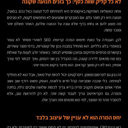
לא כל קליק שווה כסף: כך בונים תנועה שקונה
אחת האשליות הוותיקות באיקומרס היא להתייחס לכל תנועה כאל נכס. בפועל,
תנועה היא רק חומר גלם. אם המבקרים שמגיעים לא מחפשים לקנות, לא מבינים
מה מוצע להם או נחתו בדף שלא עונה על הכוונה שלהם, האתר משלם יותר
ומוכר פחות.
לכן, העבודה על כוונת חיפוש הפכה קריטית. SEO לאתרי מסחר לא נגמר
במאמרי בלוג כלליים. הוא מתחיל במבנה נכון של קטגוריות, בדפי מוצר עשירים,
בקישורים פנימיים מדויקים ובתוכן שמסייע לבחור. כשאתר יודע לענות על שאלות
כמו מה מתאים לדירה קטנה, מה ההבדל בין שני דגמים, ואיך לבחור לפי צורך
אמיתי, הוא לא רק מושך קוראים. הוא מייצר ביקוש איכותי יותר.
זה נכון גם לפרסום ממומן. רימרקטינג יכול להיות יעיל מאוד, אבל הוא לא תחליף
לצמיחה. בלי שכבה שמביאה קהל חדש ורלוונטי, העסק פשוט רודף שוב ושוב
אחרי אותם אנשים. תקציב מדיה בריא צריך לכסות שלושה שלבים: גילוי, בחינה
והמרה. גם הקריאייטיב צריך לעבוד קשה יותר. לא רק להיראות טוב, אלא
להסביר מהר מי המוצר, למי הוא מתאים ומה הערך שלו.
יחס המרה הוא לא עניין של עיצוב בלבד
כאן נכנס CRO, אופטימיזציה להמרות. זה לא תחום ששייך רק למעצבים, ולא רק