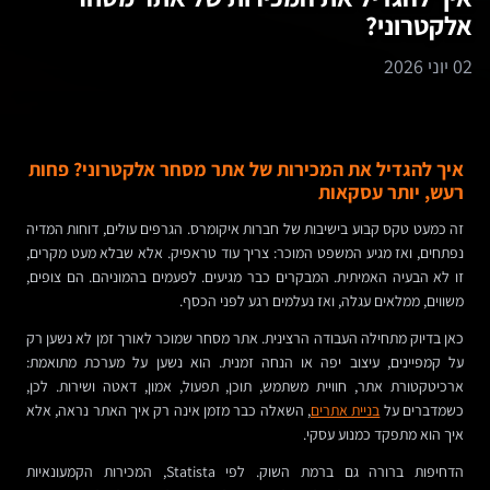
אלקטרוני?
02 יוני 2026
איך להגדיל את המכירות של אתר מסחר אלקטרוני? פחות
רעש, יותר עסקאות
זה כמעט טקס קבוע בישיבות של חברות איקומרס. הגרפים עולים, דוחות המדיה
נפתחים, ואז מגיע המשפט המוכר: צריך עוד טראפיק. אלא שבלא מעט מקרים,
זו לא הבעיה האמיתית. המבקרים כבר מגיעים. לפעמים בהמוניהם. הם צופים,
משווים, ממלאים עגלה, ואז נעלמים רגע לפני הכסף.
כאן בדיוק מתחילה העבודה הרצינית. אתר מסחר שמוכר לאורך זמן לא נשען רק
על קמפיינים, עיצוב יפה או הנחה זמנית. הוא נשען על מערכת מתואמת:
ארכיטקטורת אתר, חוויית משתמש, תוכן, תפעול, אמון, דאטה ושירות. לכן,
כשמדברים על
בניית אתרים
, השאלה כבר מזמן אינה רק איך האתר נראה, אלא
איך הוא מתפקד כמנוע עסקי.
הדחיפות ברורה גם ברמת השוק. לפי Statista, המכירות הקמעונאיות