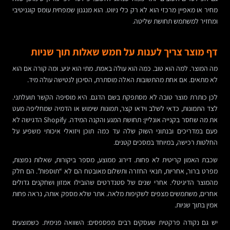
מחיר או מאפיין מרכזי הוא לא רק כלי ניווט. הוא מנגנון שמפחית עומס קוגניטיבי
ומחזיר למשתמש תחושת שליטה.
דף מוצר צריך לענות על חמש שאלות תוך שניות
מה המוצר. למה הוא טוב. כמה הוא עולה באמת. מתי הוא יגיע. ומה קורה אם הוא
לא מתאים. אם אחת מהתשובות האלה מוסתרת, הסיכון לנטישה עולה מיד.
לכן כותרת מוצר טובה לא מסתפקת בשם הדגם. היא מוסיפה הקשר תועלתני.
לצד התמונות, כדאי לשלב וידאו קצר, תמונות שימוש או הדמיה שמחליפה מעט
את מה שחסר בקנייה אונליין: תחושת המגע והקנה המידה. Shopify הדגישה לא
פעם במדריכים ובנתוני השוק שלה עד כמה תוכן ויזואלי איכותי משפיע על
החלטות רכישה, במיוחד במסכים קטנים.
שכבת האמון קריטית לא פחות. דירוג ממוצע, מספר ביקורות, שאלות נפוצות,
מפרט ברור, אחריות, תנאי החזרה ותשלום מאובטח הם לא “תוספות”. הם חלק
מהמוצר הדיגיטלי. אחרי שנים של סטנדרטים שהובילו אמזון ושחקנים גדולים
אחרים, משתמשים מצפים לשקיפות מלאה. אתר שלא מספק אותה, נראה פחות
אמין בתוך שניות.
יש גם נקודה פרקטית שעסקים רבים מפספסים: השוואה פנימית. כשמוצעים