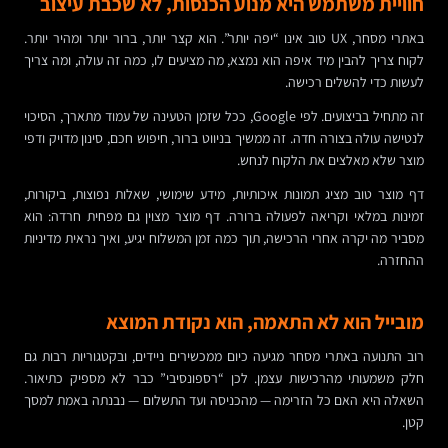
חוויית משתמש היא מנוע הכנסות, לא שכבת עיצוב
באתרי מסחר, UX טוב אינו “יפה יותר”. הוא קצר יותר, ברור יותר ומהיר יותר.
לקוח צריך להבין מיד איפה הוא נמצא, מה מציעים לו, כמה זה עולה, ומה צריך
לעשות כדי להשלים רכישה.
זה מתחיל בביצועים. לפי Google, ככל שזמן הטעינה של עמוד מתארך, הסיכוי
לנטישה עולה בצורה חדה. זה ממשיך בניווט ברור, חיפוש חכם, סינון מדויק ודפי
מוצר שלא מאלצים את הלקוח לנחש.
דף מוצר טוב מציג תמונות איכותיות, מידע שימושי, שאלות נפוצות, ביקורות,
זמינות במלאי וקריאה לפעולה ברורה. דף מוצר מצוין גם מפחית חרדה: הוא
מסביר מה יקרה אחרי הרכישה, תוך כמה זמן המשלוח יגיע, ואיך נראית מדיניות
ההחזרה.
מובייל הוא לא התאמה, הוא נקודת המוצא
רוב התנועה באתרי מסחר מגיעה כיום ממכשירים ניידים, ובקטגוריות רבות גם
חלק משמעותי מהרכישות עצמן. לכן “רספונסיבי” כבר לא מספיק כתיאור.
השאלה היא האם כל הזרימה — מהכניסה ועד התשלום — נבנתה באמת למסך
קטן.