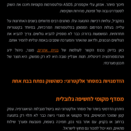
חיכוך מיותר. אמזון, עלי אקספרס, ASOS ופלטפורמות מקומיות חינכו את השוק
לסטנדרט גבוה של זמינות, מהירות ושקיפות.
במקביל, עלויות רכישת התנועה עלו. מותגים רבים מדווחים בשנים האחרונות על
עלייה בעלות הפרסום הממומן בפלטפורמות המרכזיות, במיוחד בקטגוריות
תחרותיות. המשמעות ברורה: כבר לא מספיק להביא גולשים. צריך להביא את
הגולשים הנכונים, ולדאוג שהאתר והמערכת שסביבו באמת יצליחו להמיר אותם.
כאן בדיוק נכנס הקשר לעולמות של
בניית אתרים
, מוצר, ניהול ידע
וטרנספורמציה דיגיטלית. חנות אונליין טובה היא לא רק ממשק; היא תוצר של
תכנון מערכתי.
הזדמנויות במסחר אלקטרוני: כשהשוק נפתח בבת אחת
ממדף מקומי לחשיפה גלובלית
היתרון הדרמטי ביותר של מסחר אלקטרוני הוא ביטול מגבלות הגיאוגרפיה. עסק
קטן שמוכר תכשיטים, ציוד מקצועי או מוצרי נישה כבר לא תלוי רק בתנועה
ברחוב או בקניון. עם אתר בנוי נכון, תמיכה בשפות, מטבעות ומערך שילוח
מתאים, הוא יכול למכור גם מחוץ לישראל.