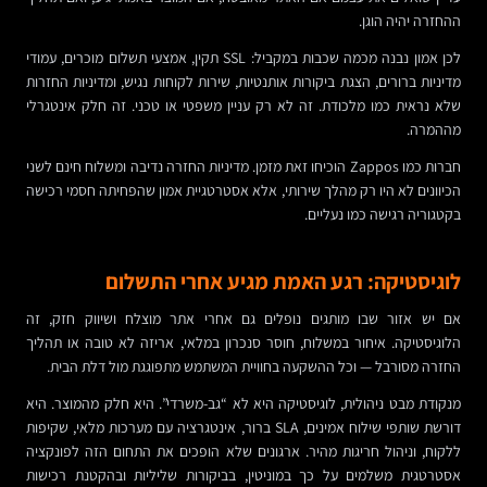
ההחזרה יהיה הוגן.
לכן אמון נבנה מכמה שכבות במקביל: SSL תקין, אמצעי תשלום מוכרים, עמודי
מדיניות ברורים, הצגת ביקורות אותנטיות, שירות לקוחות נגיש, ומדיניות החזרות
שלא נראית כמו מלכודת. זה לא רק עניין משפטי או טכני. זה חלק אינטגרלי
מההמרה.
חברות כמו Zappos הוכיחו זאת מזמן. מדיניות החזרה נדיבה ומשלוח חינם לשני
הכיוונים לא היו רק מהלך שירותי, אלא אסטרטגיית אמון שהפחיתה חסמי רכישה
בקטגוריה רגישה כמו נעליים.
לוגיסטיקה: רגע האמת מגיע אחרי התשלום
אם יש אזור שבו מותגים נופלים גם אחרי אתר מוצלח ושיווק חזק, זה
הלוגיסטיקה. איחור במשלוח, חוסר סנכרון במלאי, אריזה לא טובה או תהליך
החזרה מסורבל — וכל ההשקעה בחוויית המשתמש מתפוגגת מול דלת הבית.
מנקודת מבט ניהולית, לוגיסטיקה היא לא “גב-משרדי”. היא חלק מהמוצר. היא
דורשת שותפי שילוח אמינים, SLA ברור, אינטגרציה עם מערכות מלאי, שקיפות
ללקוח, וניהול חריגות מהיר. ארגונים שלא הופכים את התחום הזה לפונקציה
אסטרטגית משלמים על כך במוניטין, בביקורות שליליות ובהקטנת רכישות