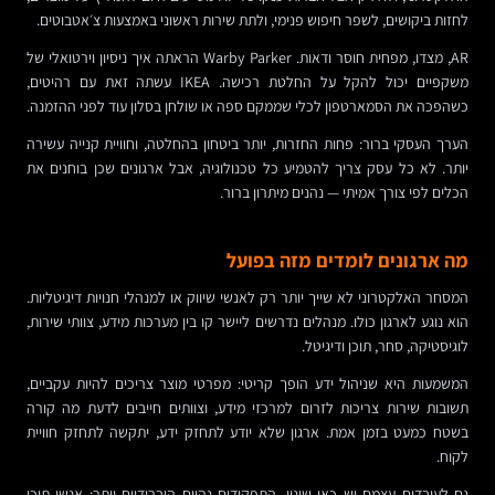
לחזות ביקושים, לשפר חיפוש פנימי, ולתת שירות ראשוני באמצעות צ׳אטבוטים.
AR, מצדו, מפחית חוסר ודאות. Warby Parker הראתה איך ניסיון וירטואלי של
משקפיים יכול להקל על החלטת רכישה. IKEA עשתה זאת עם רהיטים,
כשהפכה את הסמארטפון לכלי שממקם ספה או שולחן בסלון עוד לפני ההזמנה.
הערך העסקי ברור: פחות החזרות, יותר ביטחון בהחלטה, וחוויית קנייה עשירה
יותר. לא כל עסק צריך להטמיע כל טכנולוגיה, אבל ארגונים שכן בוחנים את
הכלים לפי צורך אמיתי — נהנים מיתרון ברור.
מה ארגונים לומדים מזה בפועל
המסחר האלקטרוני לא שייך יותר רק לאנשי שיווק או למנהלי חנויות דיגיטליות.
הוא נוגע לארגון כולו. מנהלים נדרשים ליישר קו בין מערכות מידע, צוותי שירות,
לוגיסטיקה, סחר, תוכן ודיגיטל.
המשמעות היא שניהול ידע הופך קריטי: מפרטי מוצר צריכים להיות עקביים,
תשובות שירות צריכות לזרום למרכזי מידע, וצוותים חייבים לדעת מה קורה
בשטח כמעט בזמן אמת. ארגון שלא יודע לתחזק ידע, יתקשה לתחזק חוויית
לקוח.
גם לעובדים עצמם יש כאן שינוי. התפקידים נהיים היברידיים יותר: אנשי תוכן