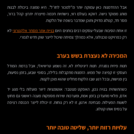
אבל ההזדמנות כאן עמוקה יותר מ”למכור לחו״ל”. היא טמונה ביכולת לבנות
מותג ממוקד נישה. דווקא בעולם רווי, נישתיות חכמה מייצרת יתרון: קהל ברור,
מסר חד, קטלוג מדויק ותוכן שמדבר בשפה של הלקוח.
זו אחת הסיבות שבעלי עסקים רבים בוחנים היום
בניית אתר מסחר אלקטרוני
לא
רק כפרויקט טכנולוגי, אלא כמהלך צמיחה שיכול לייצר שוק חדש לגמרי.
המכירה לא נעצרת בשש בערב
חנות פיזית נסגרת. חנות דיגיטלית לא. זה נשמע טריוויאלי, אבל ברמת המודל
העסקי זו קפיצה של ממש. הזמנות מתקבלות בלילה, בסופי שבוע, בזמן נסיעות,
בין פגישות, ובכל רגע שבו הלקוח מחליט שהוא מוכן לקנות.
כשהתשתית בנויה נכון, האפקט מצטבר: אוטומציות דיוור פועלות בלי מגע יד
אדם, מלאי מתעדכן בזמן אמת, ומערכות שירות מספקות מענה ראשוני גם מחוץ
לשעות הפעילות. מבחינת ארגון, זו לא רק נוחות. זו יכולת לייצר הכנסה רציפה
על בסיס אותו קטלוג.
עלויות רזות יותר, שליטה טובה יותר