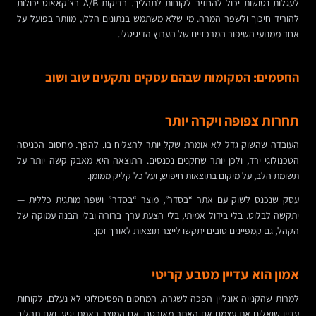
לעגלות נטושות יכול להחזיר לקוחות לתהליך. בדיקות A/B בצ׳קאאוט יכולות
להוריד חיכוך ולשפר המרה. מי שלא משתמש בנתונים הללו, מוותר בפועל על
אחד ממנועי השיפור המרכזיים של הערוץ הדיגיטלי.
החסמים: המקומות שבהם עסקים נתקעים שוב ושוב
תחרות צפופה ויקרה יותר
העובדה שהשוק גדל לא אומרת שקל יותר להצליח בו. להפך. מחסום הכניסה
הטכנולוגי ירד, ולכן יותר שחקנים נכנסים. התוצאה היא מאבק קשה יותר על
תשומת הלב, על מיקום בתוצאות חיפוש, ועל כל קליק ממומן.
עסק שנכנס לשוק עם אתר “בסדר”, מוצר “בסדר” ושפה מותגית כללית —
יתקשה לבלוט. בלי בידול אמיתי, בלי הצעת ערך ברורה ובלי הבנה עמוקה של
הקהל, גם קמפיינים טובים יתקשו לייצר תוצאות לאורך זמן.
אמון הוא עדיין מטבע קריטי
למרות שהקנייה אונליין הפכה לשגרה, המחסום הפסיכולוגי לא נעלם. לקוחות
עדיין שואלים את עצמם אם האתר מאובטח, אם המוצר באמת יגיע, ואם תהליך