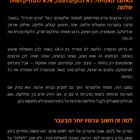
האתגר האמיתי: לא להקים חנות, אלא להחזיק חוויה
שלמה
הרבה ארגונים עדיין מתייחסים למסחר אלקטרוני כאל “ערוץ מכירה”. בפועל,
מדובר במערכת תפעולית מלאה: אתר, חיפוש, קטלוג, סליקה, שילוח, שירות,
אנליטיקה, אוטומציה, תוכן ושיווק. ברגע שאחד החלקים חורק, הלקוח מרגיש את
זה מיד.
וזו בדיוק הנקודה. הלקוח לא מפריד בין ה-UX באתר לבין המשלוח שהגיע
באיחור. מבחינתו זה אותו מותג, אותה הבטחה, אותה חוויה. לכן ארגונים
שמשקיעים רק בחזית — עיצוב יפה, קמפיינים, שפה שיווקית — אבל מזניחים
לוגיסטיקה, נתונים או שירות, מגלים מהר מאוד שההמרה לא מספרת את כל
הסיפור.
במובן הזה, מסחר אלקטרוני הפך גם למבחן בגרות ארגוני. הוא בודק אם
מערכות פנימיות באמת מדברות זו עם זו, אם הידע זורם בין מחלקות, ואם
מנהלים מסוגלים לקבל החלטות מהירות על בסיס נתונים ולא תחושות בטן.
למה זה חשוב עכשיו יותר מבעבר
הצרכן של 2025 שונה מהצרכן של לפני חמש שנים. הוא משווה מחירים בזמן
אמת, בודק ביקורות לפני רכישה, מצפה למשלוח מהיר, ולא מוכן “לסלוח” על