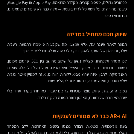
כפתורים גדולים, טפסים קצרים, מקלדת מותאמת, Apple Pay או Google Pay,
טעינה מהירה גם על רשת סלולרית בינונית — אלה כבר לא שיפורים קוסמטיים.
הם תנאי בסיס.
שיווק חכם מתחיל במדידה
תנועה לאתר איננה יעד, אלא אמצעי. מה שקובע הוא איכות התנועה, העלות
שלה, והיכולת של האתר להפוך ביקור לרכישה או לפחות לליד איכותי.
לכן מסחר אלקטרוני מצליח נשען על שילוב מחושב בין SEO, פרסום ממומן,
רשתות חברתיות, תוכן, שיווק באימייל ואוטומציות. אבל מעל כל אלה עומדת
האנליטיקה: להבין איזה ערוץ מביא לקוחות רווחיים, איזה קמפיין מייצר עגלות
שלא נסגרות, ואיזה מסר עובד טוב יותר לקהלים שונים.
במובן הזה, צוותי שיווק, מוצר ומכירות צריכים לעבוד כמו חדר בקרה אחד. בלי
שפה משותפת של נתונים, הארגון רואה תמונה חלקית בלבד.
AI ו-AR כבר לא שמורים לענקיות
בינה מלאכותית ומציאות רבודה נכנסו בשנים האחרונות ללב המסחר
האלקטרוני, ולא רק אצל חברות ענק. כלי AI מסייעים היום להמליץ על מוצרים,