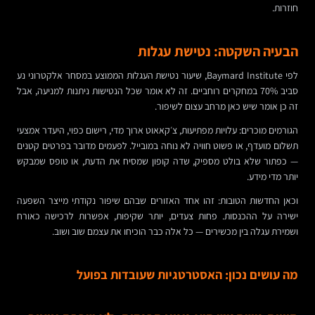
חוזרות.
הבעיה השקטה: נטישת עגלות
לפי Baymard Institute, שיעור נטישת העגלות הממוצע במסחר אלקטרוני נע
סביב 70% במחקרים רוחביים. זה לא אומר שכל הנטישות ניתנות למניעה, אבל
זה כן אומר שיש כאן מרחב עצום לשיפור.
הגורמים מוכרים: עלויות מפתיעות, צ׳קאאוט ארוך מדי, רישום כפוי, היעדר אמצעי
תשלום מועדף, או פשוט חוויה לא נוחה במובייל. לפעמים מדובר בפרטים קטנים
— כפתור שלא בולט מספיק, שדה קופון שמסיח את הדעת, או טופס שמבקש
יותר מדי מידע.
וכאן החדשות הטובות: זהו אחד האזורים שבהם שיפור נקודתי מייצר השפעה
ישירה על ההכנסות. פחות צעדים, יותר שקיפות, אפשרות לרכישה כאורח
ושמירת עגלה בין מכשירים — כל אלה כבר הוכיחו את עצמם שוב ושוב.
מה עושים נכון: האסטרטגיות שעובדות בפועל