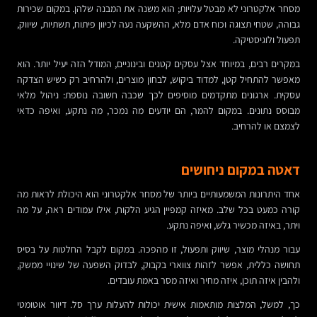
מסחר אלקטרוני לא מבטל עלויות; הוא משנה את המבנה שלהן. במקום שכירות
גבוהה, שטחי תצוגה וכוח אדם מלא, ההשקעה נעה לכיוון פיתוח, תשתיות, שיווק,
תפעול ולוגיסטיקה.
במקרים רבים, במיוחד אצל עסקים קטנים ובינוניים, המודל הזה יעיל יותר. הוא
מאפשר להתחיל קטן, למדוד ביקוש, לבחון מוצרים, ולהרחיב רק כשיש הצדקה
עסקית. ארגונים מתקדמים מוסיפים לכך שכבה חשובה נוספת: ניהול מלאי
מבוסס נתונים. במקום להמר, הם יודעים מה נמכר, מה נתקע, ואיפה כדאי
לצמצם או להרחיב.
דאטה במקום ניחושים
אחד היתרונות המשמעותיים ביותר של מסחר אלקטרוני הוא היכולת לראות מה
קורה כמעט בכל שלב. מאיזה קמפיין הגיע הלקוח, אילו עמודים ראה, על מה
ויתר, באיזה מכשיר גלש, ואיפה נתקע.
עבור מנהלי מוצר, שיווק ותפעול, זו מהפכה. במקום לקבל החלטות על בסיס
תחושה כללית, אפשר לזהות צווארי בקבוק, לבדוק השפעה של שינויי ממשק,
ולהבין איזה תוכן, איזה מחיר ואיזה מסר באמת עובדים.
כך, למשל, המלצות מותאמות אישית יכולות להעלות ערך סל. דיוור אוטומטי