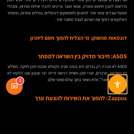
נדרשים להבין חיפוש והמרה, אנשי מוצר צריכים להכיר שילוח ושירות, ומנהלי
תפעול עובדים צמוד יותר לנתונים ולממשקים דיגיטליים. במילים אחרות, המסחר
האלקטרוני דוחף את הארגון לעבוד מחובר יותר.
דוגמאות מהשוק: מי הצליח להפוך חסם ליתרון
ASOS: חיבור מדויק בין השראה למסחר
ASOS לא מכרה רק בגדים; היא בנתה סביב הקטלוג שכבת תוכן חזקה. השילוב
בין השראה, טרנדים, יוצרי תוכן וחוויית רכישה זריזה יצר מנגנון שבו הלקוח לא
רק “מחפש מוצר”, אלא נשאר בתוך עולם מותגי שלם.
1
Zappos: להפוך את השירות להצעת ערך
במקום להילחם בפחד של הלקוח מרכישת נעליים אונליין, Zappos ניטרלה
אותו. משלוח חינם, החזרות פשוטות ושירות אנושי יוצא דופן יצרו בידול שאי
אפשר לחקות רק עם מחיר.