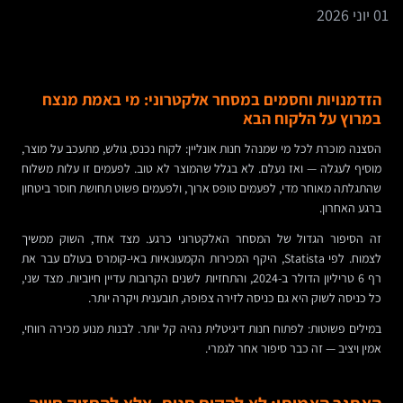
01 יוני 2026
הזדמנויות וחסמים במסחר אלקטרוני: מי באמת מנצח
במרוץ על הלקוח הבא
הסצנה מוכרת לכל מי שמנהל חנות אונליין: לקוח נכנס, גולש, מתעכב על מוצר,
מוסיף לעגלה — ואז נעלם. לא בגלל שהמוצר לא טוב. לפעמים זו עלות משלוח
שהתגלתה מאוחר מדי, לפעמים טופס ארוך, ולפעמים פשוט תחושת חוסר ביטחון
ברגע האחרון.
זה הסיפור הגדול של המסחר האלקטרוני כרגע. מצד אחד, השוק ממשיך
לצמוח. לפי Statista, היקף המכירות הקמעונאיות באי-קומרס בעולם עבר את
רף 6 טריליון הדולר ב-2024, והתחזיות לשנים הקרובות עדיין חיוביות. מצד שני,
כל כניסה לשוק היא גם כניסה לזירה צפופה, תובענית ויקרה יותר.
במילים פשוטות: לפתוח חנות דיגיטלית נהיה קל יותר. לבנות מנוע מכירה רווחי,
אמין ויציב — זה כבר סיפור אחר לגמרי.